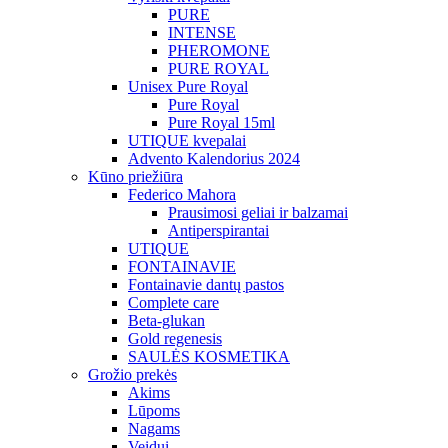
PURE
INTENSE
PHEROMONE
PURE ROYAL
Unisex Pure Royal
Pure Royal
Pure Royal 15ml
UTIQUE kvepalai
Advento Kalendorius 2024
Kūno priežiūra
Federico Mahora
Prausimosi geliai ir balzamai
Antiperspirantai
UTIQUE
FONTAINAVIE
Fontainavie dantų pastos
Complete care
Beta-glukan
Gold regenesis
SAULĖS KOSMETIKA
Grožio prekės
Akims
Lūpoms
Nagams
Veidui