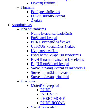
Dovanų rinkiniai
Namams
Patalynės dulksnos
Dulkių siurblio kvapai
Žvakės
Asortimentas
Kvapai namams
Namų kvapai su lazdelėmis
Purškiami kvapai
PURE kvepančios žvakės
UTIQUE kvepančios žvakės
Kvapnusis vaškas
Eyfel namų kvapai su lazdelėmis
BigHill namų kvapai su lazdelėmis
BigHill purškiami kvapai
Sorvella namų kvapai su lazdelėmis
Sorvella purškiami kvapai
Sorvella dovanų rinkiniai
Kvepalai
Moteriški kvepalai
PURE
INTENSE
PHEROMONE
PURE ROYAL
Vyriški kvepalai