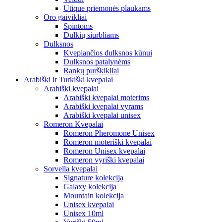
Utique priemonės plaukams
Oro gaivikliai
Spintoms
Dulkių siurbliams
Dulksnos
Kvepiančios dulksnos kūnui
Dulksnos patalynėms
Rankų purškikliai
Arabiški ir Turkiški kvepalai
Arabiški kvepalai
Arabiški kvepalai moterims
Arabiški kvepalai vyrams
Arabiški kvepalai unisex
Romeron Kvepalai
Romeron Pheromone Unisex
Romeron moteriški kvepalai
Romeron Unisex kvepalai
Romeron vyriški kvepalai
Sorvella kvepalai
Signature kolekcija
Galaxy kolekcija
Mountain kolekcija
Unisex kvepalai
Unisex 10ml