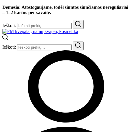
Dėmesio! Atostogaujame, todėl siuntos siunčiamos nereguliariai
– 1–2 kartus per savaitę.
Ieškoti:
Ieškoti: