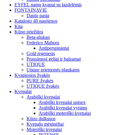
EYFEL namų kvapai su lazdelėmis
FONTAINAVIE
Dantų pasta
Katalogo 40 naujienos
Kita
Kūno priežiūra
Beta-glukan
Federico Mahora
Antiperspirantai
Gold regenesis
Prausimosi geliai ir balzamai
UTIQUE
Utique priemonės plaukams
Kvapiosios žvakės
PURE žvakės
UTIQUE žvakės
Kvepalai
Arabiški kvepalai
Arabiški kvepalai unisex
Arabiški kvepalai vyrams
Arabiški moteriški kvepalai
Kūno dulksnos
Kvepalų mėginėliai
Moteriški kvepalai
INTENSE