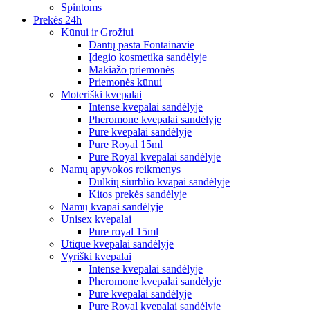
Spintoms
Prekės 24h
Kūnui ir Grožiui
Dantų pasta Fontainavie
Įdegio kosmetika sandėlyje
Makiažo priemonės
Priemonės kūnui
Moteriški kvepalai
Intense kvepalai sandėlyje
Pheromone kvepalai sandėlyje
Pure kvepalai sandėlyje
Pure Royal 15ml
Pure Royal kvepalai sandėlyje
Namų apyvokos reikmenys
Dulkių siurblio kvapai sandėlyje
Kitos prekės sandėlyje
Namų kvapai sandėlyje
Unisex kvepalai
Pure royal 15ml
Utique kvepalai sandėlyje
Vyriški kvepalai
Intense kvepalai sandėlyje
Pheromone kvepalai sandėlyje
Pure kvepalai sandėlyje
Pure Royal kvepalai sandėlyje