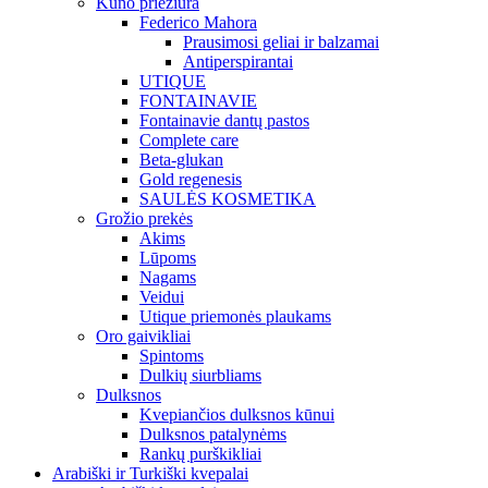
Kūno priežiūra
Federico Mahora
Prausimosi geliai ir balzamai
Antiperspirantai
UTIQUE
FONTAINAVIE
Fontainavie dantų pastos
Complete care
Beta-glukan
Gold regenesis
SAULĖS KOSMETIKA
Grožio prekės
Akims
Lūpoms
Nagams
Veidui
Utique priemonės plaukams
Oro gaivikliai
Spintoms
Dulkių siurbliams
Dulksnos
Kvepiančios dulksnos kūnui
Dulksnos patalynėms
Rankų purškikliai
Arabiški ir Turkiški kvepalai