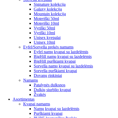
Signature kolekcija
Galaxy kolekcija
Mountain kolekcija
Moteriški 50ml
Moteriški 10ml
Vyriški 50ml
Vyriški 10ml
Unisex kvepalai
Unisex 10ml
Eyfel/Sorvella prekės namams
Eyfel namų kvapai su lazdelėmis
BigHill namų kvapai su lazdelėmis
BigHill purškiami kvapai
Sorvella namų kvapai su lazdelėmis
Sorvella purškiami kvapai
Dovanų rinkiniai
Namams
Patalynės dulksnos
Dulkių siurblio kvapai
Žvakės
Asortimentas
Kvapai namams
Namų kvapai su lazdelėmis
Purškiami kvapai