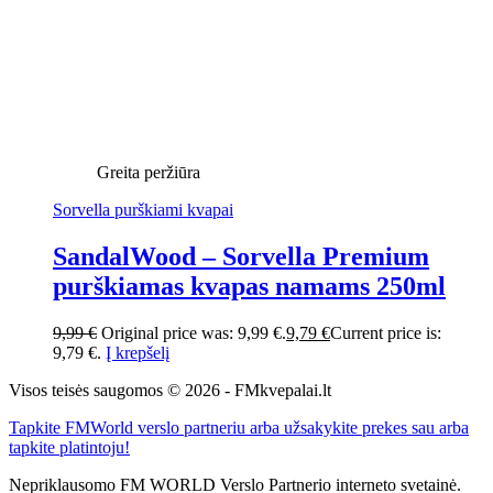
Greita peržiūra
Sorvella purškiami kvapai
SandalWood – Sorvella Premium
purškiamas kvapas namams 250ml
9,99
€
Original price was: 9,99 €.
9,79
€
Current price is:
9,79 €.
Į krepšelį
Visos teisės saugomos © 2026 - FMkvepalai.lt
Tapkite FMWorld verslo partneriu arba užsakykite prekes sau arba
tapkite platintoju!
Nepriklausomo FM WORLD Verslo Partnerio interneto svetainė.