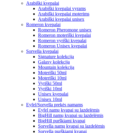
Arabiški kvepalai
Arabiški kvepalai vyrams
Arabiški kvepalai moterims
Arabiški kvepalai unisex
Romeron kvepalai
Romeron Pheromone unisex
Romeron moteriški kvepalai
Romeron vyriški kvepalai
Romeron Unisex kvepalai
Sorvella kvepalai
Signature kolekcija
Galaxy kolekcija
Mountain kolekcija
Moteriški 50ml
Moteriški 10ml
Vyriški 50ml
Vyriški 10ml
Unisex kvepalai
Unisex 10ml
Eyfel/Sorvella prekės namams
Eyfel namų kvapai su lazdelėmis
BigHill namų kvapai su lazdelėmis
BigHill purškiami kvapai
Sorvella namų kvapai su lazdelėmis
Sorvella purškiami kvapai