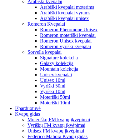
Arabiški kvepalai
Arabiški kvepalai moterims
Arabiški kvepalai vyrams
Arabiški kvepalai unisex
Romeron Kvepalai
Romeron Pheromone Unisex
Romeron moteriški kvepalai
Romeron Unisex kvepalai
Romeron vyriški kvepalai
Sorvella kvepalai
Signature kolekcija
Galaxy kolekcija
Mountain kolekcija
Unisex kvepalai
Unisex 10ml
Vyriški 50ml
Vyriški 10ml
Moteriški 50ml
Moteriški 10ml
Išparduotuvė
Kvapų gidas
Moteriškų FM kvapų įkvėpimai
Vyriškų FM kvapų įkvėpimai
Unisex FM kvapų įkvėpimai
Federico Mahora Kvapų gidas