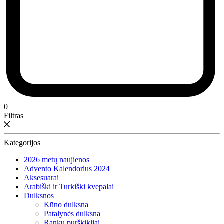
0
Filtras
Kategorijos
2026 metų naujienos
Advento Kalendorius 2024
Aksesuarai
Arabiški ir Turkiški kvepalai
Dulksnos
Kūno dulksna
Patalynės dulksna
Rankų purškikliai