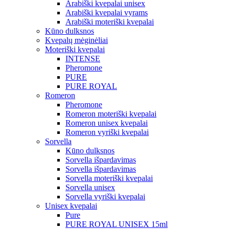
Arabiški kvepalai unisex
Arabiški kvepalai vyrams
Arabiški moteriški kvepalai
Kūno dulksnos
Kvepalų mėginėliai
Moteriški kvepalai
INTENSE
Pheromone
PURE
PURE ROYAL
Romeron
Pheromone
Romeron moteriški kvepalai
Romeron unisex kvepalai
Romeron vyriški kvepalai
Sorvella
Kūno dulksnos
Sorvella išpardavimas
Sorvella išpardavimas
Sorvella moteriški kvepalai
Sorvella unisex
Sorvella vyriški kvepalai
Unisex kvepalai
Pure
PURE ROYAL UNISEX 15ml