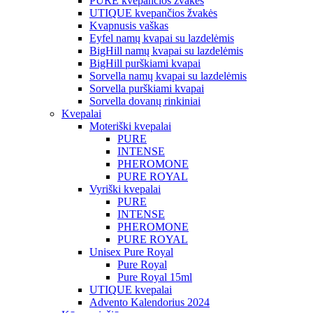
PURE kvepančios žvakės
UTIQUE kvepančios žvakės
Kvapnusis vaškas
Eyfel namų kvapai su lazdelėmis
BigHill namų kvapai su lazdelėmis
BigHill purškiami kvapai
Sorvella namų kvapai su lazdelėmis
Sorvella purškiami kvapai
Sorvella dovanų rinkiniai
Kvepalai
Moteriški kvepalai
PURE
INTENSE
PHEROMONE
PURE ROYAL
Vyriški kvepalai
PURE
INTENSE
PHEROMONE
PURE ROYAL
Unisex Pure Royal
Pure Royal
Pure Royal 15ml
UTIQUE kvepalai
Advento Kalendorius 2024