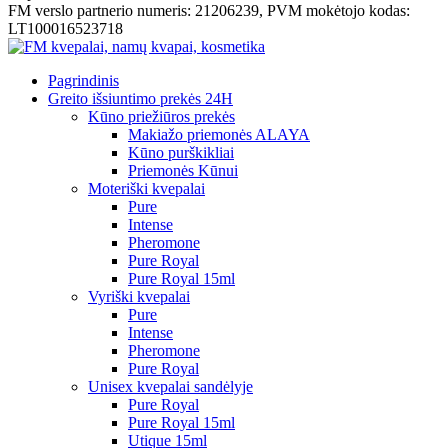
FM verslo partnerio numeris: 21206239, PVM mokėtojo kodas:
LT100016523718
Pagrindinis
Greito išsiuntimo prekės 24H
Kūno priežiūros prekės
Makiažo priemonės ALAYA
Kūno purškikliai
Priemonės Kūnui
Moteriški kvepalai
Pure
Intense
Pheromone
Pure Royal
Pure Royal 15ml
Vyriški kvepalai
Pure
Intense
Pheromone
Pure Royal
Unisex kvepalai sandėlyje
Pure Royal
Pure Royal 15ml
Utique 15ml