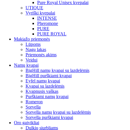
Pure Royal Unisex kvepalai
UTIQUE
Vyriški kvepalai
INTENSE
Pheromone
PURE
PURE ROYAL
Makiažo priemonės
Lūpoms
Nagų lakas
Priemonės akims
Veidui
Namų kvapai
BigHill namų kvapai su lazdelėmis
BigHill purškiami kvapai
Eyfel namų kvapai
Kvapai su lazdelėmis
Kvapnusis vaškas
Purškiami namų kvapai
Romeron
Sorvella
Sorvella namų kvapai su lazdelėmis
Sorvella purškiami kvapai
Oro gaivikliai
Dulkių siurbliams