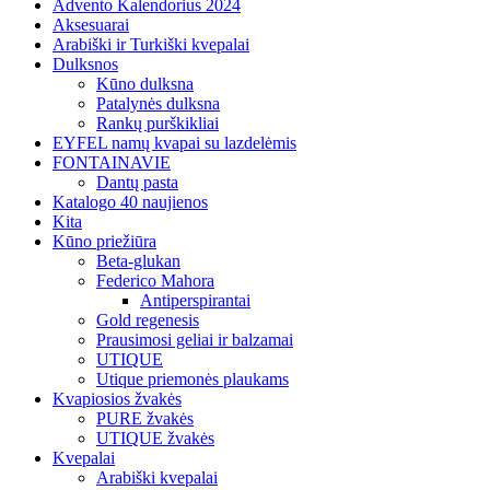
Advento Kalendorius 2024
Aksesuarai
Arabiški ir Turkiški kvepalai
Dulksnos
Kūno dulksna
Patalynės dulksna
Rankų purškikliai
EYFEL namų kvapai su lazdelėmis
FONTAINAVIE
Dantų pasta
Katalogo 40 naujienos
Kita
Kūno priežiūra
Beta-glukan
Federico Mahora
Antiperspirantai
Gold regenesis
Prausimosi geliai ir balzamai
UTIQUE
Utique priemonės plaukams
Kvapiosios žvakės
PURE žvakės
UTIQUE žvakės
Kvepalai
Arabiški kvepalai