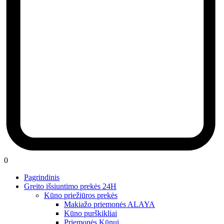
0
Pagrindinis
Greito išsiuntimo prekės 24H
Kūno priežiūros prekės
Makiažo priemonės ALAYA
Kūno purškikliai
Priemonės Kūnui