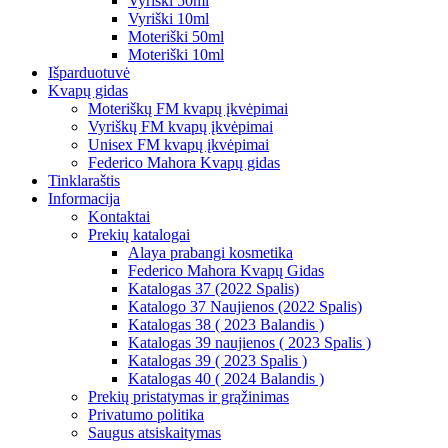
Vyriški 50ml
Vyriški 10ml
Moteriški 50ml
Moteriški 10ml
Išparduotuvė
Kvapų gidas
Moteriškų FM kvapų įkvėpimai
Vyriškų FM kvapų įkvėpimai
Unisex FM kvapų įkvėpimai
Federico Mahora Kvapų gidas
Tinklaraštis
Informacija
Kontaktai
Prekių katalogai
Alaya prabangi kosmetika
Federico Mahora Kvapų Gidas
Katalogas 37 (2022 Spalis)
Katalogo 37 Naujienos (2022 Spalis)
Katalogas 38 ( 2023 Balandis )
Katalogas 39 naujienos ( 2023 Spalis )
Katalogas 39 ( 2023 Spalis )
Katalogas 40 ( 2024 Balandis )
Prekių pristatymas ir grąžinimas
Privatumo politika
Saugus atsiskaitymas