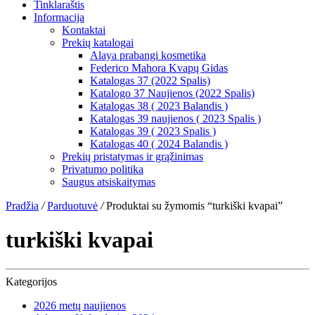
Tinklaraštis
Informacija
Kontaktai
Prekių katalogai
Alaya prabangi kosmetika
Federico Mahora Kvapų Gidas
Katalogas 37 (2022 Spalis)
Katalogo 37 Naujienos (2022 Spalis)
Katalogas 38 ( 2023 Balandis )
Katalogas 39 naujienos ( 2023 Spalis )
Katalogas 39 ( 2023 Spalis )
Katalogas 40 ( 2024 Balandis )
Prekių pristatymas ir grąžinimas
Privatumo politika
Saugus atsiskaitymas
Pradžia
/
Parduotuvė
/
Produktai su žymomis “turkiški kvapai”
turkiški kvapai
Kategorijos
2026 metų naujienos