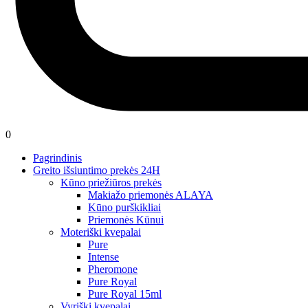
0
Pagrindinis
Greito išsiuntimo prekės 24H
Kūno priežiūros prekės
Makiažo priemonės ALAYA
Kūno purškikliai
Priemonės Kūnui
Moteriški kvepalai
Pure
Intense
Pheromone
Pure Royal
Pure Royal 15ml
Vyriški kvepalai