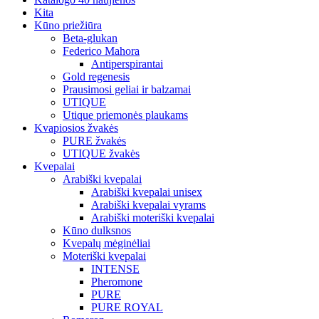
Kita
Kūno priežiūra
Beta-glukan
Federico Mahora
Antiperspirantai
Gold regenesis
Prausimosi geliai ir balzamai
UTIQUE
Utique priemonės plaukams
Kvapiosios žvakės
PURE žvakės
UTIQUE žvakės
Kvepalai
Arabiški kvepalai
Arabiški kvepalai unisex
Arabiški kvepalai vyrams
Arabiški moteriški kvepalai
Kūno dulksnos
Kvepalų mėginėliai
Moteriški kvepalai
INTENSE
Pheromone
PURE
PURE ROYAL