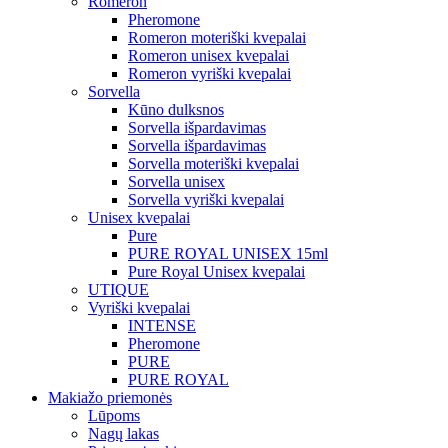
Romeron
Pheromone
Romeron moteriški kvepalai
Romeron unisex kvepalai
Romeron vyriški kvepalai
Sorvella
Kūno dulksnos
Sorvella išpardavimas
Sorvella išpardavimas
Sorvella moteriški kvepalai
Sorvella unisex
Sorvella vyriški kvepalai
Unisex kvepalai
Pure
PURE ROYAL UNISEX 15ml
Pure Royal Unisex kvepalai
UTIQUE
Vyriški kvepalai
INTENSE
Pheromone
PURE
PURE ROYAL
Makiažo priemonės
Lūpoms
Nagų lakas