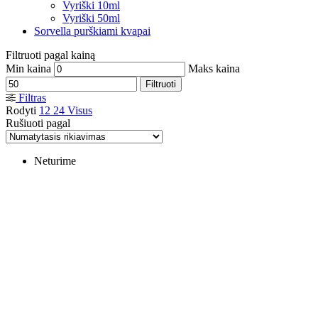
Vyriški 10ml
Vyriški 50ml
Sorvella purškiami kvapai
Filtruoti pagal kainą
Min kaina
Maks kaina
Filtruoti
Filtras
Rodyti
12
24
Visus
Rušiuoti pagal
Neturime