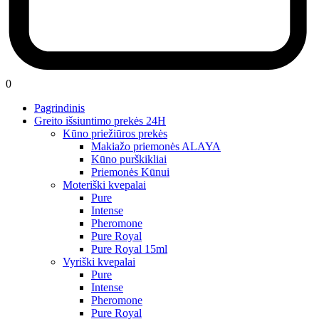
0
Pagrindinis
Greito išsiuntimo prekės 24H
Kūno priežiūros prekės
Makiažo priemonės ALAYA
Kūno purškikliai
Priemonės Kūnui
Moteriški kvepalai
Pure
Intense
Pheromone
Pure Royal
Pure Royal 15ml
Vyriški kvepalai
Pure
Intense
Pheromone
Pure Royal