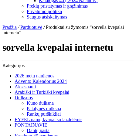
Katalogas 40 ( 2024 Balandis )
Prekių pristatymas ir grąžinimas
Privatumo politika
Saugus atsiskaitymas
Pradžia
/
Parduotuvė
/
Produktai su žymomis “sorvella kvepalai
internetu”
sorvella kvepalai internetu
Kategorijos
2026 metų naujienos
Advento Kalendorius 2024
Aksesuarai
Arabiški ir Turkiški kvepalai
Dulksnos
Kūno dulksna
Patalynės dulksna
Rankų purškikliai
EYFEL namų kvapai su lazdelėmis
FONTAINAVIE
Dantų pasta
Katalogo 40 naujienos