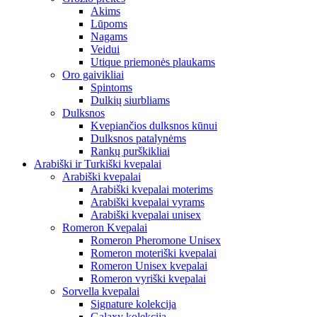
Akims
Lūpoms
Nagams
Veidui
Utique priemonės plaukams
Oro gaivikliai
Spintoms
Dulkių siurbliams
Dulksnos
Kvepiančios dulksnos kūnui
Dulksnos patalynėms
Rankų purškikliai
Arabiški ir Turkiški kvepalai
Arabiški kvepalai
Arabiški kvepalai moterims
Arabiški kvepalai vyrams
Arabiški kvepalai unisex
Romeron Kvepalai
Romeron Pheromone Unisex
Romeron moteriški kvepalai
Romeron Unisex kvepalai
Romeron vyriški kvepalai
Sorvella kvepalai
Signature kolekcija
Galaxy kolekcija