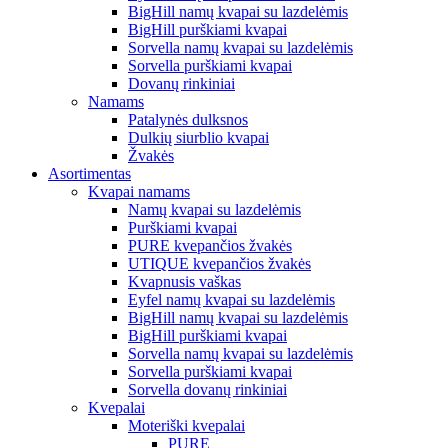
BigHill namų kvapai su lazdelėmis
BigHill purškiami kvapai
Sorvella namų kvapai su lazdelėmis
Sorvella purškiami kvapai
Dovanų rinkiniai
Namams
Patalynės dulksnos
Dulkių siurblio kvapai
Žvakės
Asortimentas
Kvapai namams
Namų kvapai su lazdelėmis
Purškiami kvapai
PURE kvepančios žvakės
UTIQUE kvepančios žvakės
Kvapnusis vaškas
Eyfel namų kvapai su lazdelėmis
BigHill namų kvapai su lazdelėmis
BigHill purškiami kvapai
Sorvella namų kvapai su lazdelėmis
Sorvella purškiami kvapai
Sorvella dovanų rinkiniai
Kvepalai
Moteriški kvepalai
PURE