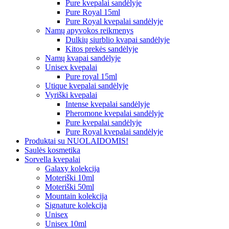
Pure kvepalai sandėlyje
Pure Royal 15ml
Pure Royal kvepalai sandėlyje
Namų apyvokos reikmenys
Dulkių siurblio kvapai sandėlyje
Kitos prekės sandėlyje
Namų kvapai sandėlyje
Unisex kvepalai
Pure royal 15ml
Utique kvepalai sandėlyje
Vyriški kvepalai
Intense kvepalai sandėlyje
Pheromone kvepalai sandėlyje
Pure kvepalai sandėlyje
Pure Royal kvepalai sandėlyje
Produktai su NUOLAIDOMIS!
Saulės kosmetika
Sorvella kvepalai
Galaxy kolekcija
Moteriški 10ml
Moteriški 50ml
Mountain kolekcija
Signature kolekcija
Unisex
Unisex 10ml