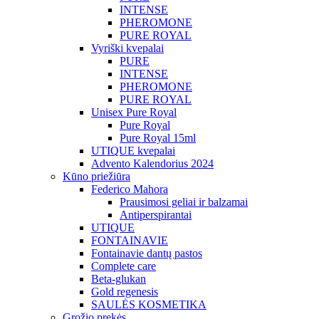
INTENSE
PHEROMONE
PURE ROYAL
Vyriški kvepalai
PURE
INTENSE
PHEROMONE
PURE ROYAL
Unisex Pure Royal
Pure Royal
Pure Royal 15ml
UTIQUE kvepalai
Advento Kalendorius 2024
Kūno priežiūra
Federico Mahora
Prausimosi geliai ir balzamai
Antiperspirantai
UTIQUE
FONTAINAVIE
Fontainavie dantų pastos
Complete care
Beta-glukan
Gold regenesis
SAULĖS KOSMETIKA
Grožio prekės