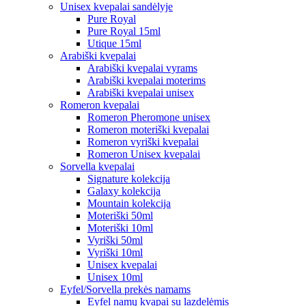
Unisex kvepalai sandėlyje
Pure Royal
Pure Royal 15ml
Utique 15ml
Arabiški kvepalai
Arabiški kvepalai vyrams
Arabiški kvepalai moterims
Arabiški kvepalai unisex
Romeron kvepalai
Romeron Pheromone unisex
Romeron moteriški kvepalai
Romeron vyriški kvepalai
Romeron Unisex kvepalai
Sorvella kvepalai
Signature kolekcija
Galaxy kolekcija
Mountain kolekcija
Moteriški 50ml
Moteriški 10ml
Vyriški 50ml
Vyriški 10ml
Unisex kvepalai
Unisex 10ml
Eyfel/Sorvella prekės namams
Eyfel namų kvapai su lazdelėmis