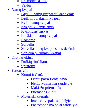
Priemonės akims
Veidui
Namų kvapai
BigHill namų kvapai su lazdelėmis
BigHill purškiami kvapai
Eyfel namų kvapai
Kvapai su lazdelėmis
Kvapnusis vaškas
Purškiami namų kvapai
Romeron
Sorvella
Sorvella namų kvapai su lazdelėmis
Sorvella purškiami kvapai
Oro gaivikliai
Dulkių siurbliams
Spintoms
Prekės 24h
Kūnui ir Grožiui
Dantų pasta Fontainavie
Įdegio kosmetika sandėlyje
Makiažo priemonės
Priemonės kūnui
Moteriški kvepalai
Intense kvepalai sandėlyje
Pheromone kvepalai sandėlyje