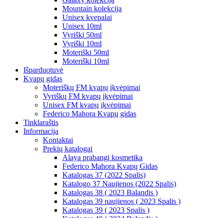
Mountain kolekcija
Unisex kvepalai
Unisex 10ml
Vyriški 50ml
Vyriški 10ml
Moteriški 50ml
Moteriški 10ml
Išparduotuvė
Kvapų gidas
Moteriškų FM kvapų įkvėpimai
Vyriškų FM kvapų įkvėpimai
Unisex FM kvapų įkvėpimai
Federico Mahora Kvapų gidas
Tinklaraštis
Informacija
Kontaktai
Prekių katalogai
Alaya prabangi kosmetika
Federico Mahora Kvapų Gidas
Katalogas 37 (2022 Spalis)
Katalogo 37 Naujienos (2022 Spalis)
Katalogas 38 ( 2023 Balandis )
Katalogas 39 naujienos ( 2023 Spalis )
Katalogas 39 ( 2023 Spalis )