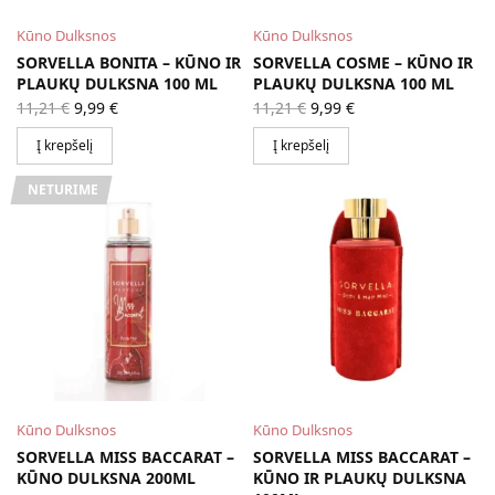
Kūno Dulksnos
Kūno Dulksnos
SORVELLA BONITA – KŪNO IR
SORVELLA COSME – KŪNO IR
PLAUKŲ DULKSNA 100 ML
PLAUKŲ DULKSNA 100 ML
Original
Current
Original
Current
11,21
€
9,99
€
11,21
€
9,99
€
price
price is:
price
price is:
was:
9,99 €.
was:
9,99 €.
Į krepšelį
Į krepšelį
11,21 €.
11,21 €.
NETURIME
Kūno Dulksnos
Kūno Dulksnos
SORVELLA MISS BACCARAT –
SORVELLA MISS BACCARAT –
KŪNO DULKSNA 200ML
KŪNO IR PLAUKŲ DULKSNA