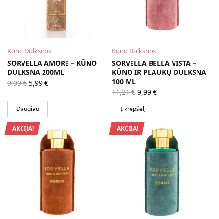
Kūno Dulksnos
Kūno Dulksnos
SORVELLA AMORE – KŪNO
SORVELLA BELLA VISTA –
DULKSNA 200ML
KŪNO IR PLAUKŲ DULKSNA
Original
Current
100 ML
9,99
€
5,99
€
price
price is:
Original
Current
11,21
€
9,99
€
was:
5,99 €.
price
price is:
9,99 €.
was:
9,99 €.
Daugiau
Į krepšelį
11,21 €.
AKCIJA!
AKCIJA!