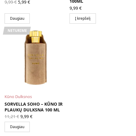
Original
Current
100ML
9,99
€
5,99
€
price
price is:
9,99
€
was:
5,99 €.
9,99 €.
Daugiau
Į krepšelį
NETURIME
Kūno Dulksnos
SORVELLA SOHO – KŪNO IR
PLAUKŲ DULKSNA 100 ML
Original
Current
11,21
€
9,99
€
price
price is:
was:
9,99 €.
Daugiau
11,21 €.