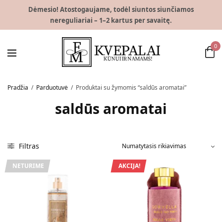
Dėmesio! Atostogaujame, todėl siuntos siunčiamos
nereguliariai – 1–2 kartus per savaitę.
0
Pradžia
/
Parduotuvė
/
Produktai su žymomis “saldūs aromatai”
saldūs aromatai
Filtras
NETURIME
AKCIJA!