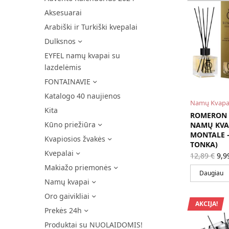
Aksesuarai
Arabiški ir Turkiški kvepalai
Dulksnos
EYFEL namų kvapai su
lazdelėmis
FONTAINAVIE
Katalogo 40 naujienos
Namų Kvapa
Kita
ROMERON 
Kūno priežiūra
NAMŲ KVAP
MONTALE 
Kvapiosios žvakės
TONKA)
Kvepalai
Ori
12,89
€
9,9
pri
Makiažo priemonės
wa
Daugiau
12,
Namų kvapai
Oro gaivikliai
AKCIJA!
Prekės 24h
Produktai su NUOLAIDOMIS!