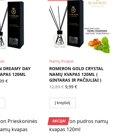
ai
Namų Kvapai
 DREAMY DAY
ROMERON GOLD CRYSTAL
APAS 120ML
NAMŲ KVAPAS 120ML (
iginal
Current
GINTARAS IR PAČIULIAI )
,99
€
ice
price is:
Original
Current
12,89
€
9,99
€
as:
9,99 €.
price
price is:
,89 €.
was:
9,99 €.
12,89 €.
Į krepšelį
AKCIJA!