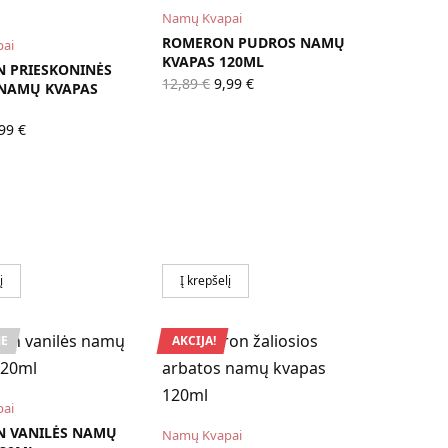
Namų Kvapai
ROMERON PUDROS NAMŲ
ai
KVAPAS 120ML
 PRIESKONINĖS
Original
Current
12,89
€
9,99
€
 NAMŲ KVAPAS
price
price is:
was:
9,99 €.
iginal
Current
12,89 €.
,99
€
ice
price is:
as:
9,99 €.
,89 €.
į
Į krepšelį
E
AKCIJA!
ai
 VANILĖS NAMŲ
Namų Kvapai