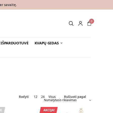
er savaitę.
0
IŠPARDUOTUVĖ
KVAPŲ GIDAS
Rodyti
12
24
Visus
Rušiuoti pagal
E
AKCIJA!