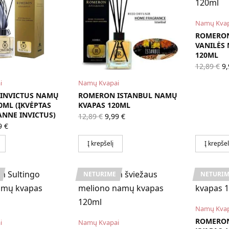
Namų Kvap
ROMERON
VANILĖS
120ML
Or
12,89
€
9
pr
w
i
Namų Kvapai
12
INVICTUS NAMŲ
ROMERON ISTANBUL NAMŲ
0ML (ĮKVĖPTAS
KVAPAS 120ML
NNE INVICTUS)
Original
Current
12,89
€
9,99
€
price
price is:
ginal
Current
9
€
was:
9,99 €.
ce
price is:
12,89 €.
s:
9,99 €.
Į krepšelį
Į krepšel
89 €.
NETURIME
NETURIM
Namų Kvap
ROMERON
i
Namų Kvapai