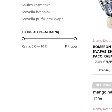
Saulės kosmetika
Sorvella kvepalai
Sorvella purškiami kvapai
FILTRUOTI PAGAL KAINĄ
Namų Kvapa
Kaina:
0 €
—
10 €
Filtruoti
ROMERON 
KVAPAS 12
PACO RABA
Ori
12,89
€
9,9
pri
wa
Į krepšelį
12,
NETURIME
Namų Kvapa