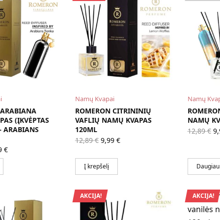
i
Namų Kvapai
Namų Kvap
ARABIANA
ROMERON CITRININIŲ
ROMERON
AS (ĮKVĖPTAS
VAFLIŲ NAMŲ KVAPAS
NAMŲ KV
– ARABIANS
120ML
Or
12,89
€
9
pr
Original
Current
12,89
€
9,99
€
w
price
price is:
ginal
Current
9
€
12
was:
9,99 €.
ce
price is:
12,89 €.
s:
9,99 €.
Į krepšelį
Daugiau
89 €.
AKCIJA!
AKCIJA!