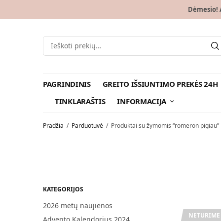
Dėmesio! A
PAGRINDINIS
GREITO IŠSIUNTIMO PREKĖS 24H
TINKLARAŠTIS
INFORMACIJA
Pradžia
/
Parduotuvė
/
Produktai su žymomis “romeron pigiau”
KATEGORIJOS
2026 metų naujienos
NETURIME
Advento Kalendorius 2024