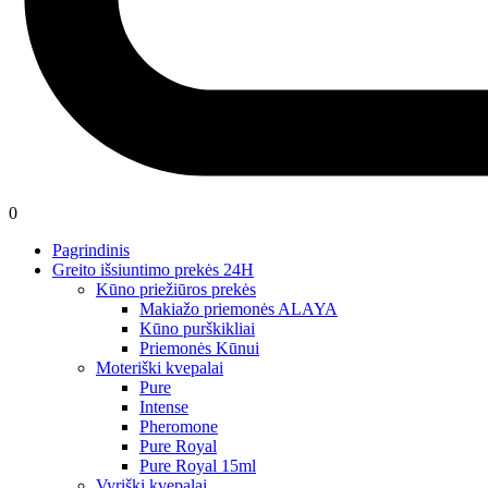
0
Pagrindinis
Greito išsiuntimo prekės 24H
Kūno priežiūros prekės
Makiažo priemonės ALAYA
Kūno purškikliai
Priemonės Kūnui
Moteriški kvepalai
Pure
Intense
Pheromone
Pure Royal
Pure Royal 15ml
Vyriški kvepalai