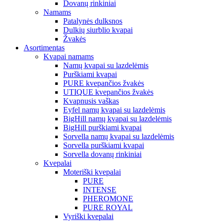
Dovanų rinkiniai
Namams
Patalynės dulksnos
Dulkių siurblio kvapai
Žvakės
Asortimentas
Kvapai namams
Namų kvapai su lazdelėmis
Purškiami kvapai
PURE kvepančios žvakės
UTIQUE kvepančios žvakės
Kvapnusis vaškas
Eyfel namų kvapai su lazdelėmis
BigHill namų kvapai su lazdelėmis
BigHill purškiami kvapai
Sorvella namų kvapai su lazdelėmis
Sorvella purškiami kvapai
Sorvella dovanų rinkiniai
Kvepalai
Moteriški kvepalai
PURE
INTENSE
PHEROMONE
PURE ROYAL
Vyriški kvepalai