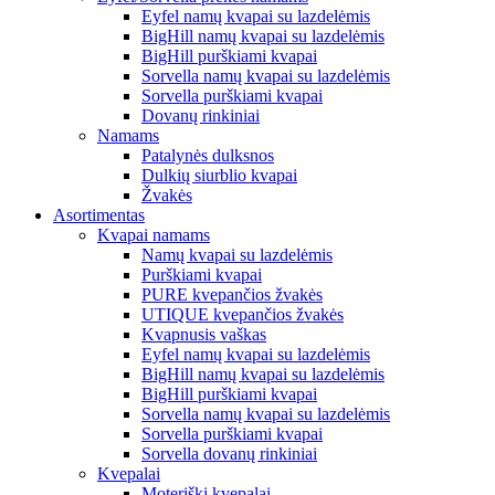
Eyfel namų kvapai su lazdelėmis
BigHill namų kvapai su lazdelėmis
BigHill purškiami kvapai
Sorvella namų kvapai su lazdelėmis
Sorvella purškiami kvapai
Dovanų rinkiniai
Namams
Patalynės dulksnos
Dulkių siurblio kvapai
Žvakės
Asortimentas
Kvapai namams
Namų kvapai su lazdelėmis
Purškiami kvapai
PURE kvepančios žvakės
UTIQUE kvepančios žvakės
Kvapnusis vaškas
Eyfel namų kvapai su lazdelėmis
BigHill namų kvapai su lazdelėmis
BigHill purškiami kvapai
Sorvella namų kvapai su lazdelėmis
Sorvella purškiami kvapai
Sorvella dovanų rinkiniai
Kvepalai
Moteriški kvepalai