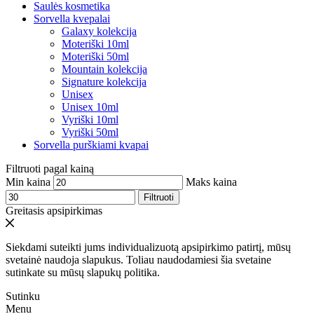
Saulės kosmetika
Sorvella kvepalai
Galaxy kolekcija
Moteriški 10ml
Moteriški 50ml
Mountain kolekcija
Signature kolekcija
Unisex
Unisex 10ml
Vyriški 10ml
Vyriški 50ml
Sorvella purškiami kvapai
Filtruoti pagal kainą
Min kaina
Maks kaina
Filtruoti
Greitasis apsipirkimas
Siekdami suteikti jums individualizuotą apsipirkimo patirtį, mūsų
svetainė naudoja slapukus. Toliau naudodamiesi šia svetaine
sutinkate su mūsų slapukų politika.
Sutinku
Menu