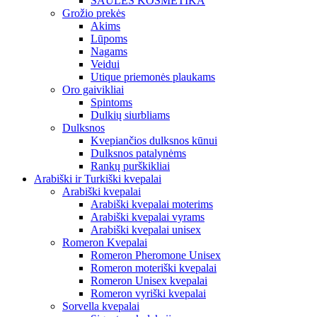
SAULĖS KOSMETIKA
Grožio prekės
Akims
Lūpoms
Nagams
Veidui
Utique priemonės plaukams
Oro gaivikliai
Spintoms
Dulkių siurbliams
Dulksnos
Kvepiančios dulksnos kūnui
Dulksnos patalynėms
Rankų purškikliai
Arabiški ir Turkiški kvepalai
Arabiški kvepalai
Arabiški kvepalai moterims
Arabiški kvepalai vyrams
Arabiški kvepalai unisex
Romeron Kvepalai
Romeron Pheromone Unisex
Romeron moteriški kvepalai
Romeron Unisex kvepalai
Romeron vyriški kvepalai
Sorvella kvepalai