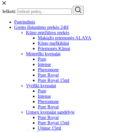
Ieškoti:
Pagrindinis
Greito išsiuntimo prekės 24H
Kūno priežiūros prekės
Makiažo priemonės ALAYA
Kūno purškikliai
Priemonės Kūnui
Moteriški kvepalai
Pure
Intense
Pheromone
Pure Royal
Pure Royal 15ml
Vyriški kvepalai
Pure
Intense
Pheromone
Pure Royal
Unisex kvepalai sandėlyje
Pure Royal
Pure Royal 15ml
Utique 15ml