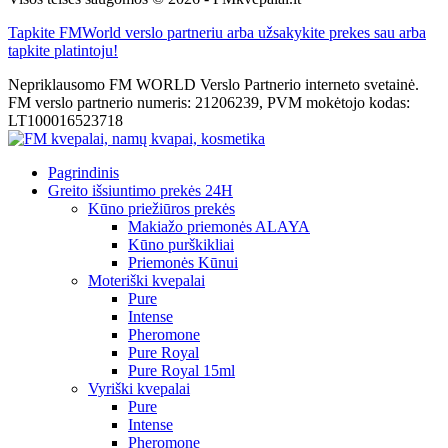
Tapkite FMWorld verslo partneriu arba užsakykite prekes sau arba
tapkite platintoju!
Nepriklausomo FM WORLD Verslo Partnerio interneto svetainė.
FM verslo partnerio numeris: 21206239, PVM mokėtojo kodas:
LT100016523718
Pagrindinis
Greito išsiuntimo prekės 24H
Kūno priežiūros prekės
Makiažo priemonės ALAYA
Kūno purškikliai
Priemonės Kūnui
Moteriški kvepalai
Pure
Intense
Pheromone
Pure Royal
Pure Royal 15ml
Vyriški kvepalai
Pure
Intense
Pheromone