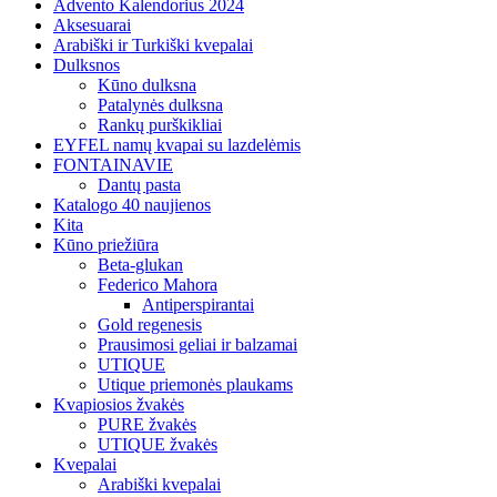
Advento Kalendorius 2024
Aksesuarai
Arabiški ir Turkiški kvepalai
Dulksnos
Kūno dulksna
Patalynės dulksna
Rankų purškikliai
EYFEL namų kvapai su lazdelėmis
FONTAINAVIE
Dantų pasta
Katalogo 40 naujienos
Kita
Kūno priežiūra
Beta-glukan
Federico Mahora
Antiperspirantai
Gold regenesis
Prausimosi geliai ir balzamai
UTIQUE
Utique priemonės plaukams
Kvapiosios žvakės
PURE žvakės
UTIQUE žvakės
Kvepalai
Arabiški kvepalai