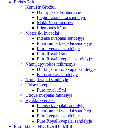
Prekės 24h
Kūnui ir Grožiui
Dantų pasta Fontainavie
Įdegio kosmetika sandėlyje
Makiažo priemonės
Priemonės kūnui
Moteriški kvepalai
Intense kvepalai sandėlyje
Pheromone kvepalai sandėlyje
Pure kvepalai sandėlyje
Pure Royal 15ml
Pure Royal kvepalai sandėlyje
Namų apyvokos reikmenys
Dulkių siurblio kvapai sandėlyje
Kitos prekės sandėlyje
Namų kvapai sandėlyje
Unisex kvepalai
Pure royal 15ml
Utique kvepalai sandėlyje
Vyriški kvepalai
Intense kvepalai sandėlyje
Pheromone kvepalai sandėlyje
Pure kvepalai sandėlyje
Pure Royal kvepalai sandėlyje
Produktai su NUOLAIDOMIS!