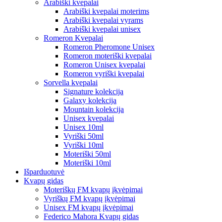
Arabiški kvepalai
Arabiški kvepalai moterims
Arabiški kvepalai vyrams
Arabiški kvepalai unisex
Romeron Kvepalai
Romeron Pheromone Unisex
Romeron moteriški kvepalai
Romeron Unisex kvepalai
Romeron vyriški kvepalai
Sorvella kvepalai
Signature kolekcija
Galaxy kolekcija
Mountain kolekcija
Unisex kvepalai
Unisex 10ml
Vyriški 50ml
Vyriški 10ml
Moteriški 50ml
Moteriški 10ml
Išparduotuvė
Kvapų gidas
Moteriškų FM kvapų įkvėpimai
Vyriškų FM kvapų įkvėpimai
Unisex FM kvapų įkvėpimai
Federico Mahora Kvapų gidas