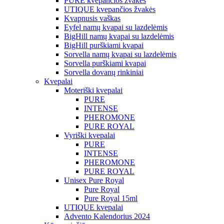
PURE kvepančios žvakės
UTIQUE kvepančios žvakės
Kvapnusis vaškas
Eyfel namų kvapai su lazdelėmis
BigHill namų kvapai su lazdelėmis
BigHill purškiami kvapai
Sorvella namų kvapai su lazdelėmis
Sorvella purškiami kvapai
Sorvella dovanų rinkiniai
Kvepalai
Moteriški kvepalai
PURE
INTENSE
PHEROMONE
PURE ROYAL
Vyriški kvepalai
PURE
INTENSE
PHEROMONE
PURE ROYAL
Unisex Pure Royal
Pure Royal
Pure Royal 15ml
UTIQUE kvepalai
Advento Kalendorius 2024