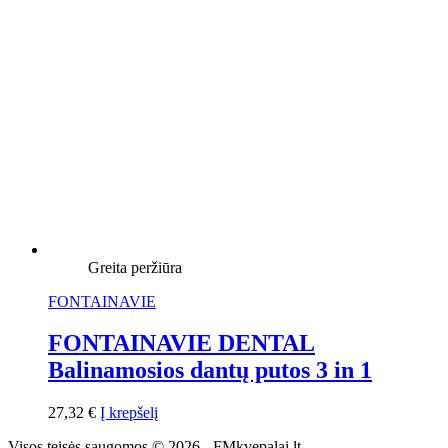
Greita peržiūra
FONTAINAVIE
FONTAINAVIE DENTAL
Balinamosios dantų putos 3 in 1
27,32
€
Į krepšelį
Visos teisės saugomos © 2026 - FMkvepalai.lt