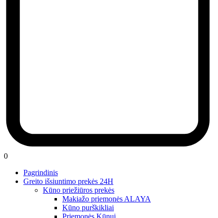
0
Pagrindinis
Greito išsiuntimo prekės 24H
Kūno priežiūros prekės
Makiažo priemonės ALAYA
Kūno purškikliai
Priemonės Kūnui