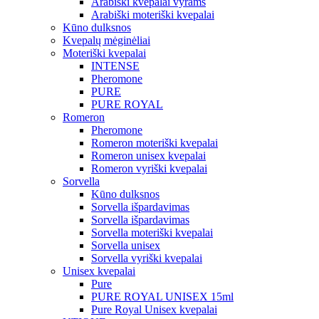
Arabiški kvepalai vyrams
Arabiški moteriški kvepalai
Kūno dulksnos
Kvepalų mėginėliai
Moteriški kvepalai
INTENSE
Pheromone
PURE
PURE ROYAL
Romeron
Pheromone
Romeron moteriški kvepalai
Romeron unisex kvepalai
Romeron vyriški kvepalai
Sorvella
Kūno dulksnos
Sorvella išpardavimas
Sorvella išpardavimas
Sorvella moteriški kvepalai
Sorvella unisex
Sorvella vyriški kvepalai
Unisex kvepalai
Pure
PURE ROYAL UNISEX 15ml
Pure Royal Unisex kvepalai