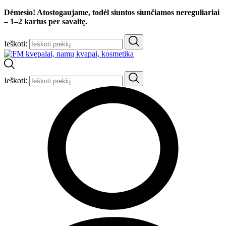
Dėmesio! Atostogaujame, todėl siuntos siunčiamos nereguliariai
– 1–2 kartus per savaitę.
Ieškoti:
Ieškoti: