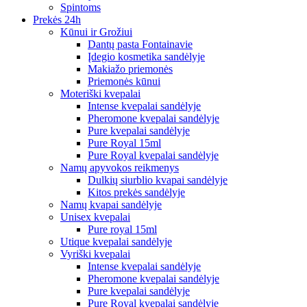
Spintoms
Prekės 24h
Kūnui ir Grožiui
Dantų pasta Fontainavie
Įdegio kosmetika sandėlyje
Makiažo priemonės
Priemonės kūnui
Moteriški kvepalai
Intense kvepalai sandėlyje
Pheromone kvepalai sandėlyje
Pure kvepalai sandėlyje
Pure Royal 15ml
Pure Royal kvepalai sandėlyje
Namų apyvokos reikmenys
Dulkių siurblio kvapai sandėlyje
Kitos prekės sandėlyje
Namų kvapai sandėlyje
Unisex kvepalai
Pure royal 15ml
Utique kvepalai sandėlyje
Vyriški kvepalai
Intense kvepalai sandėlyje
Pheromone kvepalai sandėlyje
Pure kvepalai sandėlyje
Pure Royal kvepalai sandėlyje