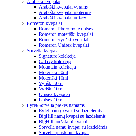
Arabiški kvepalai
Arabiški kvepalai vyrams
Arabiški kvepalai moterims
Arabiški kvepalai unisex
Romeron kvepalai
Romeron Pheromone unisex
Romeron moteriški kvepalai
Romeron vyriški kvepalai
Romeron Unisex kvepalai
Sorvella kvepalai
Signature kolekcija
Galaxy kolekcija
Mountain kolekcija
Moteriški 50ml
Moteriški 10ml
Vyriški 50ml
Vyriški 10ml
Unisex kvepalai
Unisex 10ml
Eyfel/Sorvella prekės namams
Eyfel namų kvapai su lazdelėmis
BigHill namų kvapai su lazdelėmis
BigHill purškiami kvapai
Sorvella namų kvapai su lazdelėmis
Sorvella purškiami kvapai