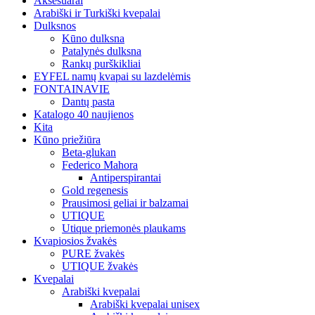
Aksesuarai
Arabiški ir Turkiški kvepalai
Dulksnos
Kūno dulksna
Patalynės dulksna
Rankų purškikliai
EYFEL namų kvapai su lazdelėmis
FONTAINAVIE
Dantų pasta
Katalogo 40 naujienos
Kita
Kūno priežiūra
Beta-glukan
Federico Mahora
Antiperspirantai
Gold regenesis
Prausimosi geliai ir balzamai
UTIQUE
Utique priemonės plaukams
Kvapiosios žvakės
PURE žvakės
UTIQUE žvakės
Kvepalai
Arabiški kvepalai
Arabiški kvepalai unisex