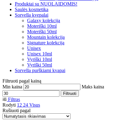
Produktai su NUOLAIDOMIS!
Saulės kosmetika
Sorvella kvepalai
Galaxy kolekcija
Moteriški 10ml
Moteriški 50ml
Mountain kolekcija
Signature kolekcija
Unisex
Unisex 10ml
Vyriški 10ml
Vyriški 50ml
Sorvella purškiami kvapai
Filtruoti pagal kainą
Min kaina
Maks kaina
Filtruoti
Filtras
Rodyti
12
24
Visus
Rušiuoti pagal