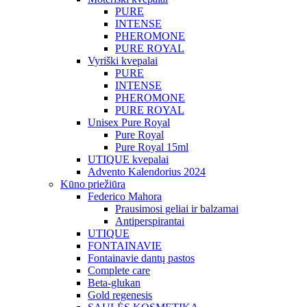
PURE
INTENSE
PHEROMONE
PURE ROYAL
Vyriški kvepalai
PURE
INTENSE
PHEROMONE
PURE ROYAL
Unisex Pure Royal
Pure Royal
Pure Royal 15ml
UTIQUE kvepalai
Advento Kalendorius 2024
Kūno priežiūra
Federico Mahora
Prausimosi geliai ir balzamai
Antiperspirantai
UTIQUE
FONTAINAVIE
Fontainavie dantų pastos
Complete care
Beta-glukan
Gold regenesis