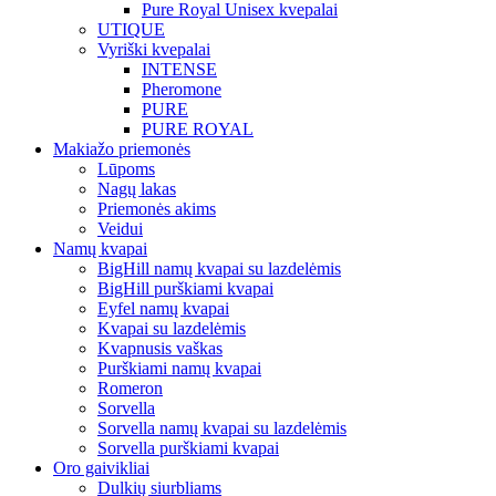
Pure Royal Unisex kvepalai
UTIQUE
Vyriški kvepalai
INTENSE
Pheromone
PURE
PURE ROYAL
Makiažo priemonės
Lūpoms
Nagų lakas
Priemonės akims
Veidui
Namų kvapai
BigHill namų kvapai su lazdelėmis
BigHill purškiami kvapai
Eyfel namų kvapai
Kvapai su lazdelėmis
Kvapnusis vaškas
Purškiami namų kvapai
Romeron
Sorvella
Sorvella namų kvapai su lazdelėmis
Sorvella purškiami kvapai
Oro gaivikliai
Dulkių siurbliams