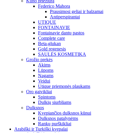
Kūno priežiūra
Federico Mahora
Prausimosi geliai ir balzamai
Antiperspirantai
UTIQUE
FONTAINAVIE
Fontainavie dantų pastos
Complete care
Beta-glukan
Gold regenesis
SAULĖS KOSMETIKA
Grožio prekės
Akims
Lūpoms
Nagams
Veidui
Utique priemonės plaukams
Oro gaivikliai
Spintoms
Dulkių siurbliams
Dulksnos
Kvepiančios dulksnos kūnui
Dulksnos patalynėms
Rankų purškikliai
Arabiški ir Turkiški kvepalai