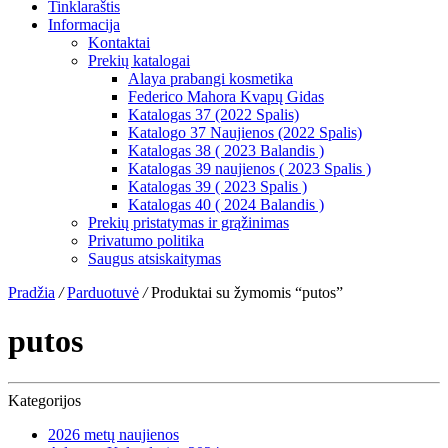
Tinklaraštis
Informacija
Kontaktai
Prekių katalogai
Alaya prabangi kosmetika
Federico Mahora Kvapų Gidas
Katalogas 37 (2022 Spalis)
Katalogo 37 Naujienos (2022 Spalis)
Katalogas 38 ( 2023 Balandis )
Katalogas 39 naujienos ( 2023 Spalis )
Katalogas 39 ( 2023 Spalis )
Katalogas 40 ( 2024 Balandis )
Prekių pristatymas ir grąžinimas
Privatumo politika
Saugus atsiskaitymas
Pradžia
/
Parduotuvė
/
Produktai su žymomis “putos”
putos
Kategorijos
2026 metų naujienos