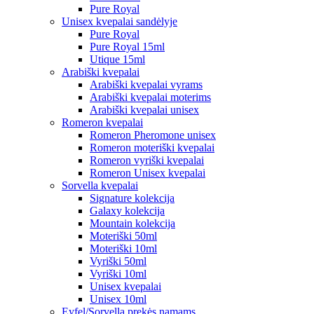
Pure Royal
Unisex kvepalai sandėlyje
Pure Royal
Pure Royal 15ml
Utique 15ml
Arabiški kvepalai
Arabiški kvepalai vyrams
Arabiški kvepalai moterims
Arabiški kvepalai unisex
Romeron kvepalai
Romeron Pheromone unisex
Romeron moteriški kvepalai
Romeron vyriški kvepalai
Romeron Unisex kvepalai
Sorvella kvepalai
Signature kolekcija
Galaxy kolekcija
Mountain kolekcija
Moteriški 50ml
Moteriški 10ml
Vyriški 50ml
Vyriški 10ml
Unisex kvepalai
Unisex 10ml
Eyfel/Sorvella prekės namams