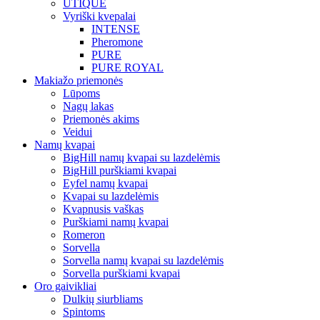
UTIQUE
Vyriški kvepalai
INTENSE
Pheromone
PURE
PURE ROYAL
Makiažo priemonės
Lūpoms
Nagų lakas
Priemonės akims
Veidui
Namų kvapai
BigHill namų kvapai su lazdelėmis
BigHill purškiami kvapai
Eyfel namų kvapai
Kvapai su lazdelėmis
Kvapnusis vaškas
Purškiami namų kvapai
Romeron
Sorvella
Sorvella namų kvapai su lazdelėmis
Sorvella purškiami kvapai
Oro gaivikliai
Dulkių siurbliams
Spintoms