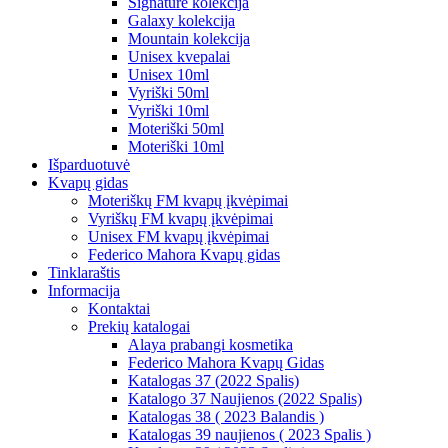
Signature kolekcija
Galaxy kolekcija
Mountain kolekcija
Unisex kvepalai
Unisex 10ml
Vyriški 50ml
Vyriški 10ml
Moteriški 50ml
Moteriški 10ml
Išparduotuvė
Kvapų gidas
Moteriškų FM kvapų įkvėpimai
Vyriškų FM kvapų įkvėpimai
Unisex FM kvapų įkvėpimai
Federico Mahora Kvapų gidas
Tinklaraštis
Informacija
Kontaktai
Prekių katalogai
Alaya prabangi kosmetika
Federico Mahora Kvapų Gidas
Katalogas 37 (2022 Spalis)
Katalogo 37 Naujienos (2022 Spalis)
Katalogas 38 ( 2023 Balandis )
Katalogas 39 naujienos ( 2023 Spalis )