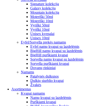
Signature kolekcija
Galaxy kolekcija
Mountain kolekcija
Moteriški 50ml
Moteriški 10ml
Vyriški 50ml
Vyriški 10ml
Unisex kvepalai
Unisex 10ml
Eyfel/Sorvella prekės namams
Eyfel namų kvapai su lazdelėmis
BigHill namų kvapai su lazdelėmis
BigHill purškiami kvapai
Sorvella namų kvapai su lazdelėmis
Sorvella purškiami kvapai
Dovanų rinkiniai
Namams
Patalynės dulksnos
Dulkių siurblio kvapai
Žvakės
Asortimentas
Kvapai namams
Namų kvapai su lazdelėmis
Purškiami kvapai