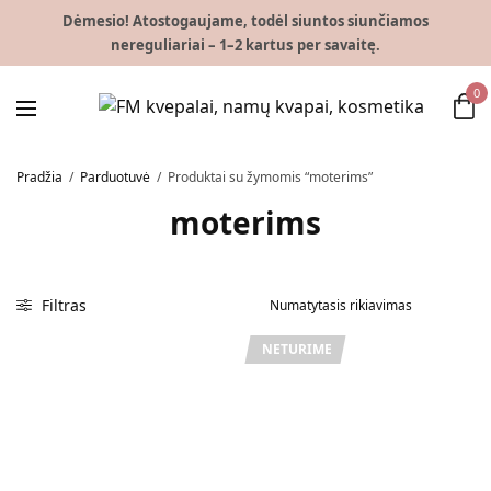
Dėmesio! Atostogaujame, todėl siuntos siunčiamos
nereguliariai – 1–2 kartus per savaitę.
0
Pradžia
/
Parduotuvė
/
Produktai su žymomis “moterims”
moterims
Filtras
NETURIME