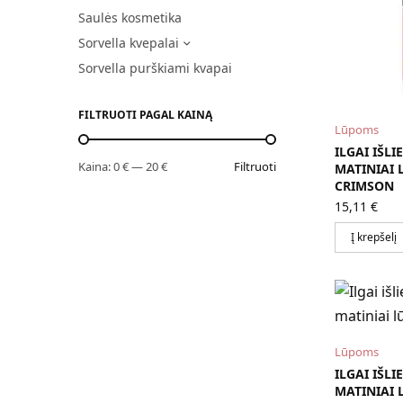
Saulės kosmetika
Sorvella kvepalai
Sorvella purškiami kvapai
FILTRUOTI PAGAL KAINĄ
Lūpoms
ILGAI IŠLI
Kaina:
0 €
—
20 €
Filtruoti
MATINIAI 
CRIMSON
15,11
€
Į krepšelį
Lūpoms
ILGAI IŠLI
MATINIAI 