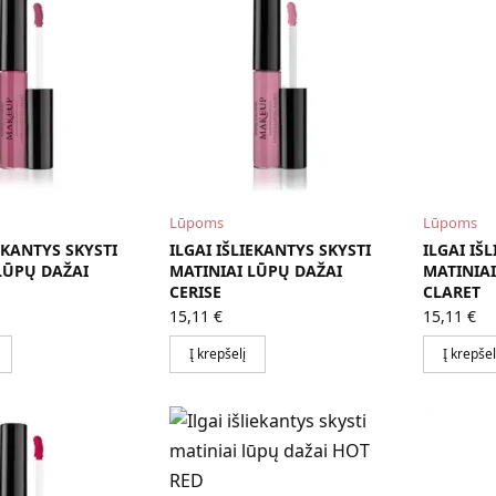
Lūpoms
Lūpoms
EKANTYS SKYSTI
ILGAI IŠLIEKANTYS SKYSTI
ILGAI IŠ
LŪPŲ DAŽAI
MATINIAI LŪPŲ DAŽAI
MATINIAI
CERISE
CLARET
15,11
€
15,11
€
Į krepšelį
Į krepšel