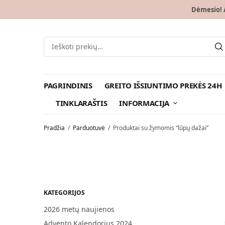
Dėmesio! A
PAGRINDINIS
GREITO IŠSIUNTIMO PREKĖS 24H
TINKLARAŠTIS
INFORMACIJA
Pradžia
/
Parduotuvė
/
Produktai su žymomis “lūpų dažai”
KATEGORIJOS
2026 metų naujienos
Advento Kalendorius 2024