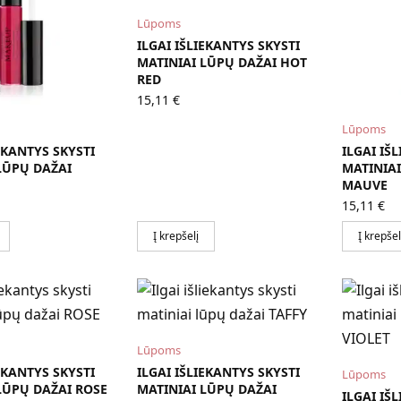
Lūpoms
ILGAI IŠLIEKANTYS SKYSTI
MATINIAI LŪPŲ DAŽAI HOT
RED
15,11
€
Lūpoms
EKANTYS SKYSTI
ILGAI IŠ
LŪPŲ DAŽAI
MATINIAI
MAUVE
15,11
€
Į krepšelį
Į krepšel
Lūpoms
EKANTYS SKYSTI
ILGAI IŠLIEKANTYS SKYSTI
Lūpoms
LŪPŲ DAŽAI ROSE
MATINIAI LŪPŲ DAŽAI
ILGAI IŠ