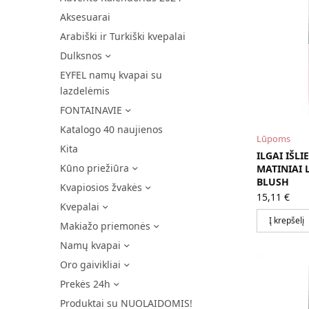
Aksesuarai
Arabiški ir Turkiški kvepalai
Dulksnos
EYFEL namų kvapai su
lazdelėmis
FONTAINAVIE
Katalogo 40 naujienos
Lūpoms
Kita
ILGAI IŠLI
Kūno priežiūra
MATINIAI 
BLUSH
Kvapiosios žvakės
15,11
€
Kvepalai
Į krepšelį
Makiažo priemonės
Namų kvapai
Oro gaivikliai
Prekės 24h
Produktai su NUOLAIDOMIS!