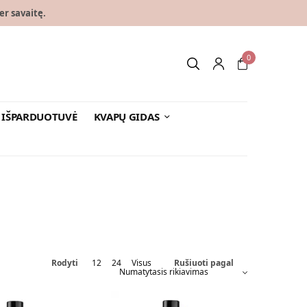
er savaitę.
0
IŠPARDUOTUVĖ
KVAPŲ GIDAS
Rodyti
12
24
Visus
Rušiuoti pagal