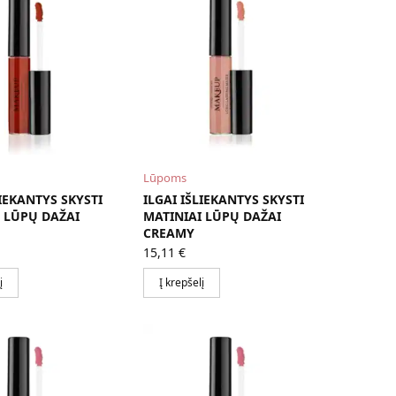
Lūpoms
LIEKANTYS SKYSTI
ILGAI IŠLIEKANTYS SKYSTI
 LŪPŲ DAŽAI
MATINIAI LŪPŲ DAŽAI
CREAMY
15,11
€
į
Į krepšelį