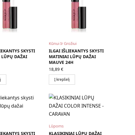
Kūnui Ir Grožiui
LIEKANTYS SKYSTI
ILGAI IŠLIEKANTYS SKYSTI
 LŪPŲ DAŽAI
MATINIAI LŪPŲ DAŽAI
MAUVE 24H
18,89
€
į
Į krepšelį
Lūpoms
LIEKANTYS SKYSTI
KLASIKINIAI LŪPŲ DAŽAI