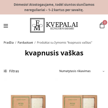
Dėmesio! Atostogaujame, todėl siuntos siunčiamos
nereguliariai – 1–2 kartus per savaitę.
0
Pradžia
/
Parduotuvė
/
Produktai su žymomis “kvapnusis vaškas”
kvapnusis vaškas
Filtras