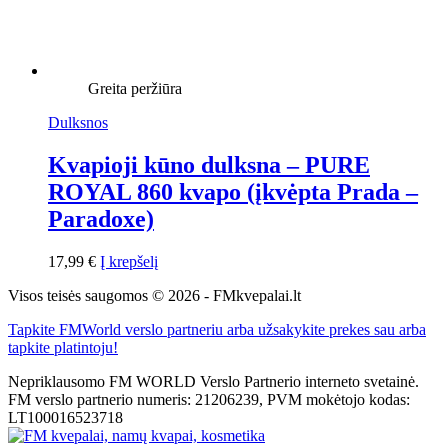
Greita peržiūra
Dulksnos
Kvapioji kūno dulksna – PURE
ROYAL 860 kvapo (įkvėpta Prada –
Paradoxe)
17,99
€
Į krepšelį
Visos teisės saugomos © 2026 - FMkvepalai.lt
Tapkite FMWorld verslo partneriu arba užsakykite prekes sau arba
tapkite platintoju!
Nepriklausomo FM WORLD Verslo Partnerio interneto svetainė.
FM verslo partnerio numeris: 21206239, PVM mokėtojo kodas:
LT100016523718