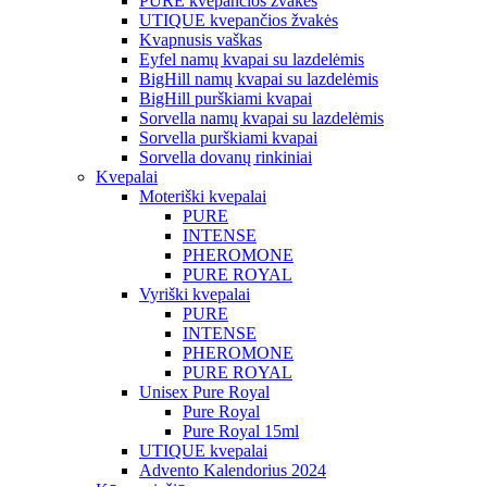
PURE kvepančios žvakės
UTIQUE kvepančios žvakės
Kvapnusis vaškas
Eyfel namų kvapai su lazdelėmis
BigHill namų kvapai su lazdelėmis
BigHill purškiami kvapai
Sorvella namų kvapai su lazdelėmis
Sorvella purškiami kvapai
Sorvella dovanų rinkiniai
Kvepalai
Moteriški kvepalai
PURE
INTENSE
PHEROMONE
PURE ROYAL
Vyriški kvepalai
PURE
INTENSE
PHEROMONE
PURE ROYAL
Unisex Pure Royal
Pure Royal
Pure Royal 15ml
UTIQUE kvepalai
Advento Kalendorius 2024