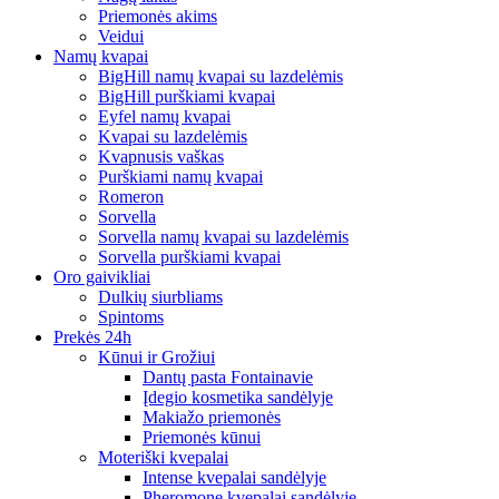
Priemonės akims
Veidui
Namų kvapai
BigHill namų kvapai su lazdelėmis
BigHill purškiami kvapai
Eyfel namų kvapai
Kvapai su lazdelėmis
Kvapnusis vaškas
Purškiami namų kvapai
Romeron
Sorvella
Sorvella namų kvapai su lazdelėmis
Sorvella purškiami kvapai
Oro gaivikliai
Dulkių siurbliams
Spintoms
Prekės 24h
Kūnui ir Grožiui
Dantų pasta Fontainavie
Įdegio kosmetika sandėlyje
Makiažo priemonės
Priemonės kūnui
Moteriški kvepalai
Intense kvepalai sandėlyje
Pheromone kvepalai sandėlyje