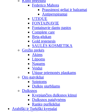
Kūno priežiūra
Federico Mahora
Prausimosi geliai ir balzamai
Antiperspirantai
UTIQUE
FONTAINAVIE
Fontainavie dantų pastos
Complete care
Beta-glukan
Gold regenesis
SAULĖS KOSMETIKA
Grožio prekės
Akims
Lūpoms
Nagams
Veidui
Utique priemonės plaukams
Oro gaivikliai
Spintoms
Dulkių siurbliams
Dulksnos
Kvepiančios dulksnos kūnui
Dulksnos patalynėms
Rankų purškikliai
Arabiški ir Turkiški kvepalai