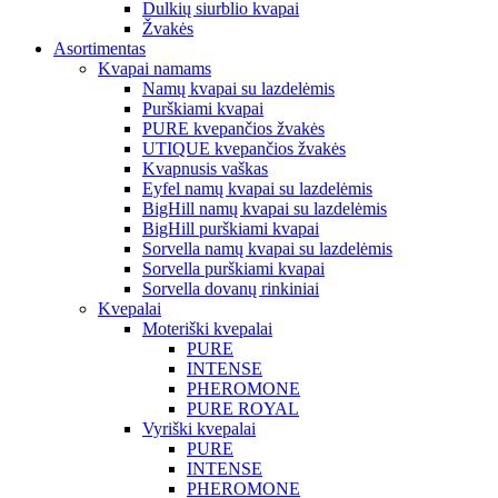
Dulkių siurblio kvapai
Žvakės
Asortimentas
Kvapai namams
Namų kvapai su lazdelėmis
Purškiami kvapai
PURE kvepančios žvakės
UTIQUE kvepančios žvakės
Kvapnusis vaškas
Eyfel namų kvapai su lazdelėmis
BigHill namų kvapai su lazdelėmis
BigHill purškiami kvapai
Sorvella namų kvapai su lazdelėmis
Sorvella purškiami kvapai
Sorvella dovanų rinkiniai
Kvepalai
Moteriški kvepalai
PURE
INTENSE
PHEROMONE
PURE ROYAL
Vyriški kvepalai
PURE
INTENSE
PHEROMONE