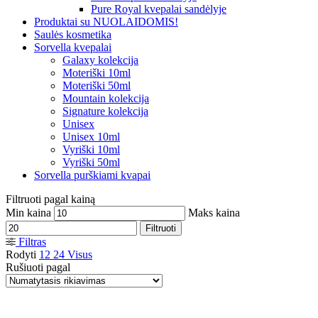
Pure Royal kvepalai sandėlyje
Produktai su NUOLAIDOMIS!
Saulės kosmetika
Sorvella kvepalai
Galaxy kolekcija
Moteriški 10ml
Moteriški 50ml
Mountain kolekcija
Signature kolekcija
Unisex
Unisex 10ml
Vyriški 10ml
Vyriški 50ml
Sorvella purškiami kvapai
Filtruoti pagal kainą
Min kaina
Maks kaina
Filtruoti
Filtras
Rodyti
12
24
Visus
Rušiuoti pagal