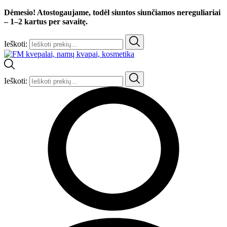
Dėmesio! Atostogaujame, todėl siuntos siunčiamos nereguliariai
– 1–2 kartus per savaitę.
Ieškoti:
Ieškoti: