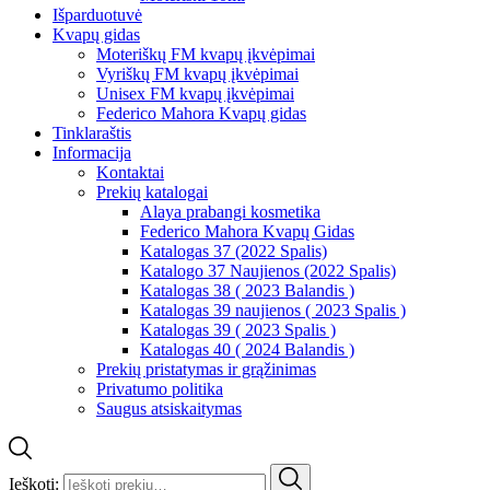
Išparduotuvė
Kvapų gidas
Moteriškų FM kvapų įkvėpimai
Vyriškų FM kvapų įkvėpimai
Unisex FM kvapų įkvėpimai
Federico Mahora Kvapų gidas
Tinklaraštis
Informacija
Kontaktai
Prekių katalogai
Alaya prabangi kosmetika
Federico Mahora Kvapų Gidas
Katalogas 37 (2022 Spalis)
Katalogo 37 Naujienos (2022 Spalis)
Katalogas 38 ( 2023 Balandis )
Katalogas 39 naujienos ( 2023 Spalis )
Katalogas 39 ( 2023 Spalis )
Katalogas 40 ( 2024 Balandis )
Prekių pristatymas ir grąžinimas
Privatumo politika
Saugus atsiskaitymas
Ieškoti: