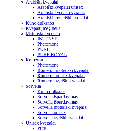
Arabiški kvepalai
Arabiški kvepalai unisex
Arabiški kvepalai vyrams
Arabiški moteriški kvepalai
Kūno dulksnos
Kvepalų mėginėliai
Moteriški kvepalai
INTENSE
Pheromone
PURE
PURE ROYAL
Romeron
Pheromone
Romeron moteriški kvepalai
Romeron unisex kvepalai
Romeron vyriški kvepalai
Sorvella
Kūno dulksnos
Sorvella išpardavimas
Sorvella išpardavimas
Sorvella moteriški kvepalai
Sorvella unisex
Sorvella vyriški kvepalai
Unisex kvepalai
Pure