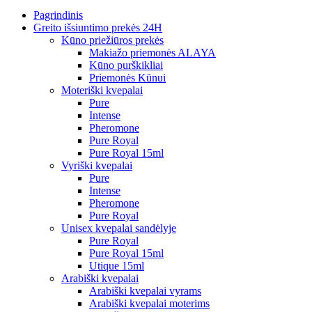
Pagrindinis
Greito išsiuntimo prekės 24H
Kūno priežiūros prekės
Makiažo priemonės ALAYA
Kūno purškikliai
Priemonės Kūnui
Moteriški kvepalai
Pure
Intense
Pheromone
Pure Royal
Pure Royal 15ml
Vyriški kvepalai
Pure
Intense
Pheromone
Pure Royal
Unisex kvepalai sandėlyje
Pure Royal
Pure Royal 15ml
Utique 15ml
Arabiški kvepalai
Arabiški kvepalai vyrams
Arabiški kvepalai moterims