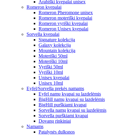
Arabiški kvepalai unisex
Romeron kvepalai
Romeron Pheromone unisex
Romeron moteriški kvepalai
Romeron vyriški kvepalai
Romeron Unisex kvepalai
Sorvella kvepalai
Signature kolekcija
Galaxy kolekcija
Mountain kolekcija
Moteriški 50ml
Moteriški 10ml
Vyriški 50ml
Vyriški 10ml
Unisex kvepalai
Unisex 10ml
Eyfel/Sorvella prekės namams
Eyfel namų kvapai su lazdelėmis
BigHill namų kvapai su lazdelėmis
BigHill purškiami kvapai
Sorvella namų kvapai su lazdelėmis
Sorvella purškiami kvapai
Dovanų rinkiniai
Namams
Patalynės dulksnos