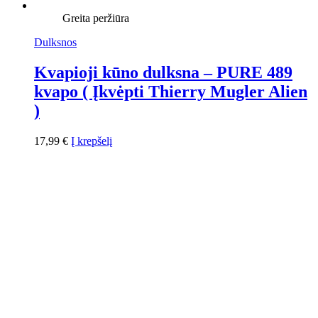
Greita peržiūra
Dulksnos
Kvapioji kūno dulksna – PURE 489
kvapo ( Įkvėpti Thierry Mugler Alien
)
17,99
€
Į krepšelį