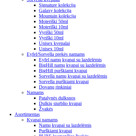
Signature kolekcija
Galaxy kolekcija
Mountain kolekcija
Moteriški 50ml
Moteriški 10ml
Vyriški 50ml
Vyriški 10ml
Unisex kvepalai
Unisex 10ml
Eyfel/Sorvella prekės namams
Eyfel namų kvapai su lazdelėmis
BigHill namų kvapai su lazdelėmis
BigHill purškiami kvapai
Sorvella namų kvapai su lazdelėmis
Sorvella purškiami kvapai
Dovanų rinkiniai
Namams
Patalynės dulksnos
Dulkių siurblio kvapai
Žvakės
Asortimentas
Kvapai namams
Namų kvapai su lazdelėmis
Purškiami kvapai