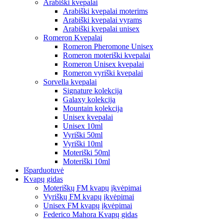
Arabiški kvepalai
Arabiški kvepalai moterims
Arabiški kvepalai vyrams
Arabiški kvepalai unisex
Romeron Kvepalai
Romeron Pheromone Unisex
Romeron moteriški kvepalai
Romeron Unisex kvepalai
Romeron vyriški kvepalai
Sorvella kvepalai
Signature kolekcija
Galaxy kolekcija
Mountain kolekcija
Unisex kvepalai
Unisex 10ml
Vyriški 50ml
Vyriški 10ml
Moteriški 50ml
Moteriški 10ml
Išparduotuvė
Kvapų gidas
Moteriškų FM kvapų įkvėpimai
Vyriškų FM kvapų įkvėpimai
Unisex FM kvapų įkvėpimai
Federico Mahora Kvapų gidas