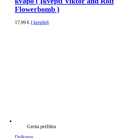
kvapo ( Įkvėpti Viktor and Rolf
Flowerbomb )
17,99
€
Į krepšelį
Greita peržiūra
Dulksnos