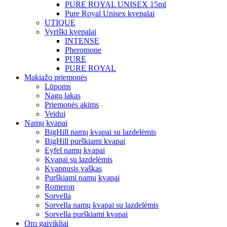
PURE ROYAL UNISEX 15ml
Pure Royal Unisex kvepalai
UTIQUE
Vyriški kvepalai
INTENSE
Pheromone
PURE
PURE ROYAL
Makiažo priemonės
Lūpoms
Nagų lakas
Priemonės akims
Veidui
Namų kvapai
BigHill namų kvapai su lazdelėmis
BigHill purškiami kvapai
Eyfel namų kvapai
Kvapai su lazdelėmis
Kvapnusis vaškas
Purškiami namų kvapai
Romeron
Sorvella
Sorvella namų kvapai su lazdelėmis
Sorvella purškiami kvapai
Oro gaivikliai