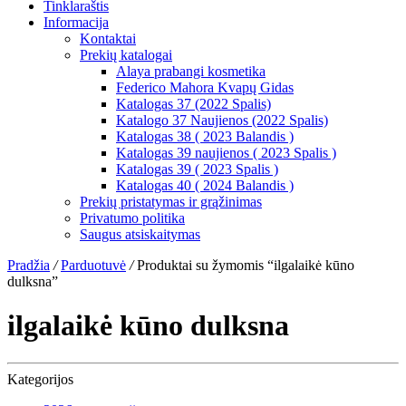
Tinklaraštis
Informacija
Kontaktai
Prekių katalogai
Alaya prabangi kosmetika
Federico Mahora Kvapų Gidas
Katalogas 37 (2022 Spalis)
Katalogo 37 Naujienos (2022 Spalis)
Katalogas 38 ( 2023 Balandis )
Katalogas 39 naujienos ( 2023 Spalis )
Katalogas 39 ( 2023 Spalis )
Katalogas 40 ( 2024 Balandis )
Prekių pristatymas ir grąžinimas
Privatumo politika
Saugus atsiskaitymas
Pradžia
/
Parduotuvė
/
Produktai su žymomis “ilgalaikė kūno
dulksna”
ilgalaikė kūno dulksna
Kategorijos