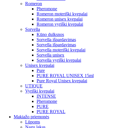
Romeron
Pheromone
Romeron moteriški kvepalai
Romeron unisex kvepalai
Romeron vyriški kvepalai
Sorvella
Kūno dulksnos
Sorvella išpardavimas
Sorvella išpardavimas
Sorvella moteriški kvepalai
Sorvella unisex
Sorvella vyriški kvepalai
Unisex kvepalai
Pure
PURE ROYAL UNISEX 15ml
Pure Royal Unisex kvepalai
UTIQUE
Vyriški kvepalai
INTENSE
Pheromone
PURE
PURE ROYAL
Makiažo priemonės
Lūpoms
Nagų lakas