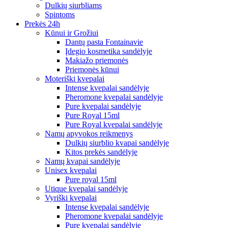
Dulkių siurbliams
Spintoms
Prekės 24h
Kūnui ir Grožiui
Dantų pasta Fontainavie
Įdegio kosmetika sandėlyje
Makiažo priemonės
Priemonės kūnui
Moteriški kvepalai
Intense kvepalai sandėlyje
Pheromone kvepalai sandėlyje
Pure kvepalai sandėlyje
Pure Royal 15ml
Pure Royal kvepalai sandėlyje
Namų apyvokos reikmenys
Dulkių siurblio kvapai sandėlyje
Kitos prekės sandėlyje
Namų kvapai sandėlyje
Unisex kvepalai
Pure royal 15ml
Utique kvepalai sandėlyje
Vyriški kvepalai
Intense kvepalai sandėlyje
Pheromone kvepalai sandėlyje
Pure kvepalai sandėlyje