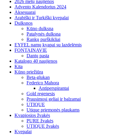
2026 metų naujienos
Advento Kalendorius 2024
Aksesuarai
Arabiški ir Turkiški kvepalai
Dulksnos
Kūno dulksna
Patalynės dulksna
Rankų purškikliai
EYFEL namų kvapai su lazdelėmis
FONTAINAVIE
Dantų pasta
Katalogo 40 naujienos
Kita
Kūno priežiūra
Beta-glukan
Federico Mahora
Antiperspirantai
Gold regenesis
Prausimosi geliai ir balzamai
UTIQUE
Utique priemonės plaukams
Kvapiosios žvakės
PURE žvakės
UTIQUE žvakės
Kvepalai