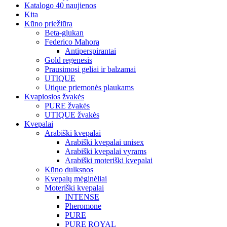
Katalogo 40 naujienos
Kita
Kūno priežiūra
Beta-glukan
Federico Mahora
Antiperspirantai
Gold regenesis
Prausimosi geliai ir balzamai
UTIQUE
Utique priemonės plaukams
Kvapiosios žvakės
PURE žvakės
UTIQUE žvakės
Kvepalai
Arabiški kvepalai
Arabiški kvepalai unisex
Arabiški kvepalai vyrams
Arabiški moteriški kvepalai
Kūno dulksnos
Kvepalų mėginėliai
Moteriški kvepalai
INTENSE
Pheromone
PURE
PURE ROYAL