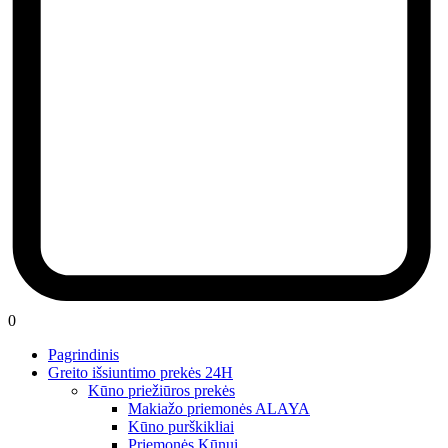
0
Pagrindinis
Greito išsiuntimo prekės 24H
Kūno priežiūros prekės
Makiažo priemonės ALAYA
Kūno purškikliai
Priemonės Kūnui