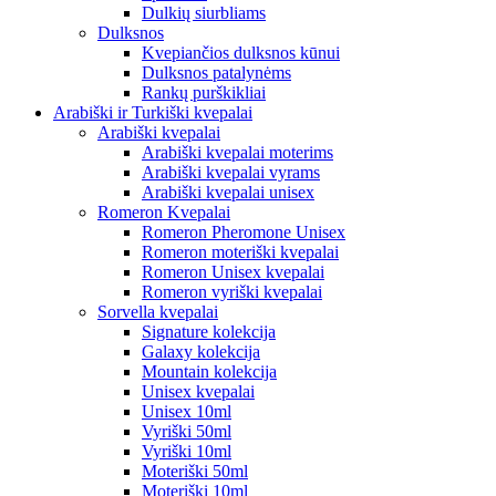
Dulkių siurbliams
Dulksnos
Kvepiančios dulksnos kūnui
Dulksnos patalynėms
Rankų purškikliai
Arabiški ir Turkiški kvepalai
Arabiški kvepalai
Arabiški kvepalai moterims
Arabiški kvepalai vyrams
Arabiški kvepalai unisex
Romeron Kvepalai
Romeron Pheromone Unisex
Romeron moteriški kvepalai
Romeron Unisex kvepalai
Romeron vyriški kvepalai
Sorvella kvepalai
Signature kolekcija
Galaxy kolekcija
Mountain kolekcija
Unisex kvepalai
Unisex 10ml
Vyriški 50ml
Vyriški 10ml
Moteriški 50ml
Moteriški 10ml