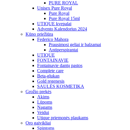
PURE ROYAL
Unisex Pure Royal
Pure Royal
Pure Royal 15ml
UTIQUE kvepalai
Advento Kalendorius 2024
Kūno priežiūra
Federico Mahora
Prausimosi geliai ir balzamai
Antiperspirantai
UTIQUE
FONTAINAVIE
Fontainavie dantų pastos
Complete care
Beta-glukan
Gold regenesis
SAULĖS KOSMETIKA
Grožio prekės
Akims
Lūpoms
Nagams
Veidui
Utique priemonės plaukams
Oro gaivikliai
Spintoms