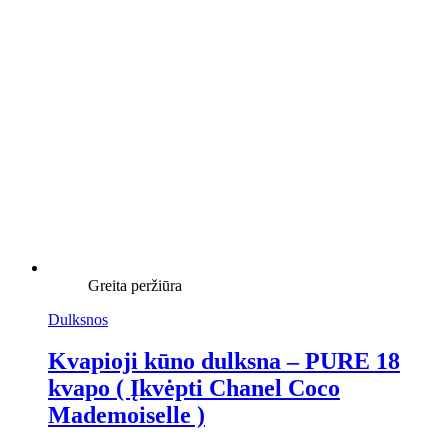
Greita peržiūra
Dulksnos
Kvapioji kūno dulksna – PURE 18
kvapo ( Įkvėpti Chanel Coco
Mademoiselle )