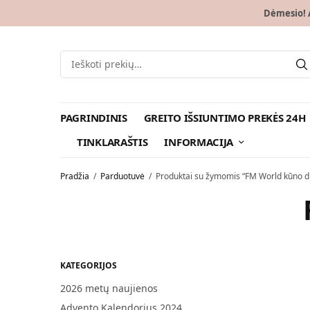
Dėmesio! A
PAGRINDINIS
GREITO IŠSIUNTIMO PREKĖS 24H
TINKLARAŠTIS
INFORMACIJA
Pradžia
/
Parduotuvė
/
Produktai su žymomis “FM World kūno d
KATEGORIJOS
2026 metų naujienos
Advento Kalendorius 2024