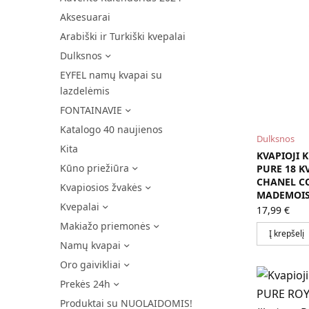
Aksesuarai
Arabiški ir Turkiški kvepalai
Dulksnos
EYFEL namų kvapai su
lazdelėmis
FONTAINAVIE
Katalogo 40 naujienos
Dulksnos
Kita
KVAPIOJI 
Kūno priežiūra
PURE 18 KV
CHANEL C
Kvapiosios žvakės
MADEMOIS
Kvepalai
17,99
€
Makiažo priemonės
Į krepšelį
Namų kvapai
Oro gaivikliai
Prekės 24h
Produktai su NUOLAIDOMIS!