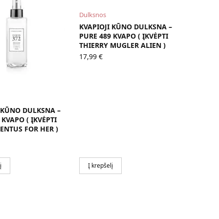
Dulksnos
KVAPIOJI KŪNO DULKSNA –
PURE 489 KVAPO ( ĮKVĖPTI
THIERRY MUGLER ALIEN )
17,99
€
 KŪNO DULKSNA –
 KVAPO ( ĮKVĖPTI
ENTUS FOR HER )
į
Į krepšelį