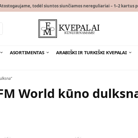
tostogaujame, todėl siuntos siunčiamos nereguliariai – 1–2 kartus p
ASORTIMENTAS
ARABIŠKI IR TURKIŠKI KVEPALAI
ulksna”
FM World kūno dulksn