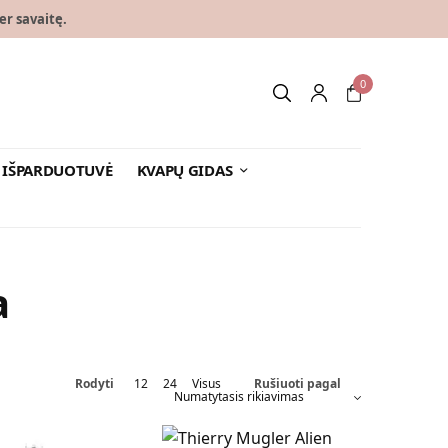
er savaitę.
0
IŠPARDUOTUVĖ
KVAPŲ GIDAS
a
Rodyti
12
24
Visus
Rušiuoti pagal