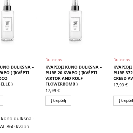
Dulksnos
Dulksnos
KŪNO DULKSNA –
KVAPIOJI KŪNO DULKSNA –
KVAPIOJI
APO ( ĮKVĖPTI
PURE 20 KVAPO ( ĮKVĖPTI
PURE 372
OCO
VIKTOR AND ROLF
CREED AV
ELLE )
FLOWERBOMB )
17,99
€
17,99
€
Į krepšelį
Į krepšel