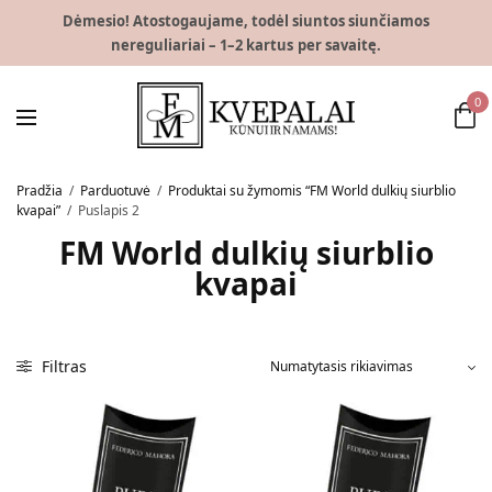
Dėmesio! Atostogaujame, todėl siuntos siunčiamos
nereguliariai – 1–2 kartus per savaitę.
0
Pradžia
/
Parduotuvė
/
Produktai su žymomis “FM World dulkių siurblio
kvapai”
/
Puslapis 2
FM World dulkių siurblio
kvapai
Filtras