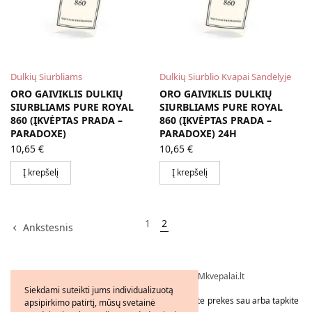
Dulkių Siurbliams
Dulkių Siurblio Kvapai Sandėlyje
ORO GAIVIKLIS DULKIŲ
ORO GAIVIKLIS DULKIŲ
SIURBLIAMS PURE ROYAL
SIURBLIAMS PURE ROYAL
860 (ĮKVĖPTAS PRADA –
860 (ĮKVĖPTAS PRADA –
PARADOXE)
PARADOXE) 24H
10,65
€
10,65
€
Į krepšelį
Į krepšelį
1
2
Ankstesnis
Visos teisės saugomos © 2026 - FMkvepalai.lt
Siekdami suteikti jums individualizuotą
Tapkite FMWorld verslo partneriu arba užsakykite prekes sau arba tapkite
apsipirkimo patirtį, mūsų svetainė