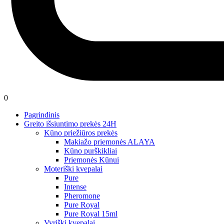
0
Pagrindinis
Greito išsiuntimo prekės 24H
Kūno priežiūros prekės
Makiažo priemonės ALAYA
Kūno purškikliai
Priemonės Kūnui
Moteriški kvepalai
Pure
Intense
Pheromone
Pure Royal
Pure Royal 15ml
Vyriški kvepalai