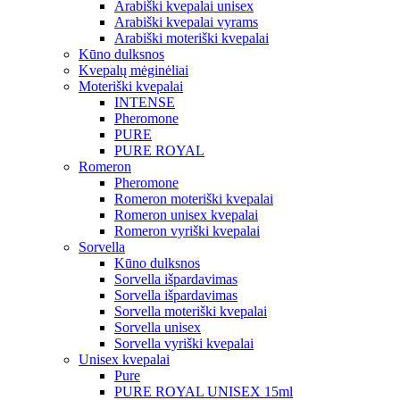
Arabiški kvepalai unisex
Arabiški kvepalai vyrams
Arabiški moteriški kvepalai
Kūno dulksnos
Kvepalų mėginėliai
Moteriški kvepalai
INTENSE
Pheromone
PURE
PURE ROYAL
Romeron
Pheromone
Romeron moteriški kvepalai
Romeron unisex kvepalai
Romeron vyriški kvepalai
Sorvella
Kūno dulksnos
Sorvella išpardavimas
Sorvella išpardavimas
Sorvella moteriški kvepalai
Sorvella unisex
Sorvella vyriški kvepalai
Unisex kvepalai
Pure
PURE ROYAL UNISEX 15ml