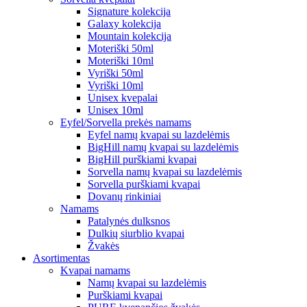
Signature kolekcija
Galaxy kolekcija
Mountain kolekcija
Moteriški 50ml
Moteriški 10ml
Vyriški 50ml
Vyriški 10ml
Unisex kvepalai
Unisex 10ml
Eyfel/Sorvella prekės namams
Eyfel namų kvapai su lazdelėmis
BigHill namų kvapai su lazdelėmis
BigHill purškiami kvapai
Sorvella namų kvapai su lazdelėmis
Sorvella purškiami kvapai
Dovanų rinkiniai
Namams
Patalynės dulksnos
Dulkių siurblio kvapai
Žvakės
Asortimentas
Kvapai namams
Namų kvapai su lazdelėmis
Purškiami kvapai