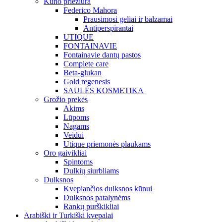
Kūno priežiūra
Federico Mahora
Prausimosi geliai ir balzamai
Antiperspirantai
UTIQUE
FONTAINAVIE
Fontainavie dantų pastos
Complete care
Beta-glukan
Gold regenesis
SAULĖS KOSMETIKA
Grožio prekės
Akims
Lūpoms
Nagams
Veidui
Utique priemonės plaukams
Oro gaivikliai
Spintoms
Dulkių siurbliams
Dulksnos
Kvepiančios dulksnos kūnui
Dulksnos patalynėms
Rankų purškikliai
Arabiški ir Turkiški kvepalai