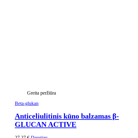
Greita peržiūra
Beta-glukan
Anticeliulitinis kūno balzamas β-
GLUCAN ACTIVE
27,27
€
Daugiau