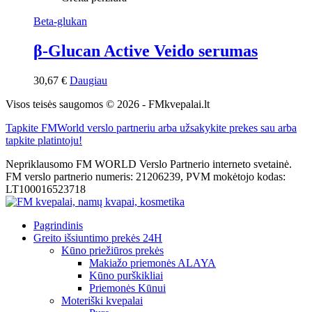
Beta-glukan
β-Glucan Active Veido serumas
30,67
€
Daugiau
Visos teisės saugomos © 2026 - FMkvepalai.lt
Tapkite FMWorld verslo partneriu arba užsakykite prekes sau arba
tapkite platintoju!
Nepriklausomo FM WORLD Verslo Partnerio interneto svetainė.
FM verslo partnerio numeris: 21206239, PVM mokėtojo kodas:
LT100016523718
Pagrindinis
Greito išsiuntimo prekės 24H
Kūno priežiūros prekės
Makiažo priemonės ALAYA
Kūno purškikliai
Priemonės Kūnui
Moteriški kvepalai