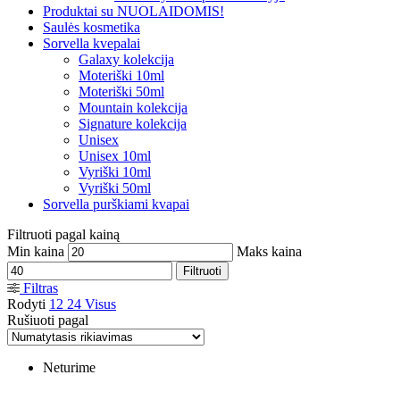
Produktai su NUOLAIDOMIS!
Saulės kosmetika
Sorvella kvepalai
Galaxy kolekcija
Moteriški 10ml
Moteriški 50ml
Mountain kolekcija
Signature kolekcija
Unisex
Unisex 10ml
Vyriški 10ml
Vyriški 50ml
Sorvella purškiami kvapai
Filtruoti pagal kainą
Min kaina
Maks kaina
Filtruoti
Filtras
Rodyti
12
24
Visus
Rušiuoti pagal
Neturime