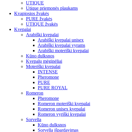
UTIQUE
Utique priemonės plaukams
Kvapiosios žvakės
PURE žvakės
UTIQUE žvakės
Kvepalai
Arabiški kvepalai
Arabiški kvepalai unisex
Arabiški kvepalai vyrams
Arabiški moteriški kvepalai
Kūno dulksnos
Kvepalų mėginėliai
Moteriški kvepalai
INTENSE
Pheromone
PURE
PURE ROYAL
Romeron
Pheromone
Romeron moteriški kvepalai
Romeron unisex kvepalai
Romeron vyriški kvepalai
Sorvella
Kūno dulksnos
Sorvella išpardavimas