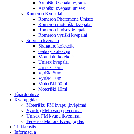
Arabiški kvepalai vyrams
Arabiški kvepalai unisex
Romeron Kvepalai
Romeron Pheromone Unisex
Romeron moteriški kvepalai
Romeron Unisex kvepalai
Romeron vyriški kvepalai
Sorvella kvepalai
Signature kolekcija
Galaxy kolekcija
Mountain kolekcija
Unisex kvepalai
Unisex 10ml
Vyriški 50ml
Vyriški 10ml
Moteriški 50ml
Moteriški 10ml
Išparduotuvė
Kvapų gidas
Moteriškų FM kvapų įkvėpimai
Vyriškų FM kvapų įkvėpimai
Unisex FM kvapų įkvėpimai
Federico Mahora Kvapų gidas
Tinklaraštis
Informacija