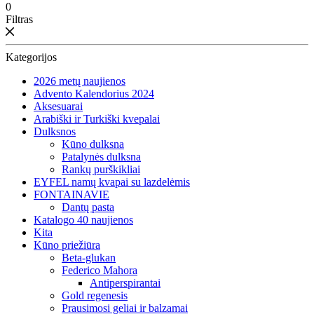
0
Filtras
Kategorijos
2026 metų naujienos
Advento Kalendorius 2024
Aksesuarai
Arabiški ir Turkiški kvepalai
Dulksnos
Kūno dulksna
Patalynės dulksna
Rankų purškikliai
EYFEL namų kvapai su lazdelėmis
FONTAINAVIE
Dantų pasta
Katalogo 40 naujienos
Kita
Kūno priežiūra
Beta-glukan
Federico Mahora
Antiperspirantai
Gold regenesis
Prausimosi geliai ir balzamai