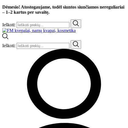
Dėmesio! Atostogaujame, todėl siuntos siunčiamos nereguliariai
– 1–2 kartus per savaitę.
Ieškoti:
Ieškoti: