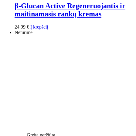
β-Glucan Active Regeneruojantis ir
maitinamasis rankų kremas
24,99
€
Į krepšelį
Neturime
Greita peržiūra