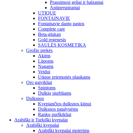
Prausimosi geliai ir balzamai
Antiperspirantai
UTIQUE
FONTAINAVIE
Fontainavie dantų pastos
Complete care
Beta-glukan
Gold regenesis
SAULĖS KOSMETIKA
Grožio prekės
Akims
Lūpoms
Nagams
Veidui
Utique priemonės plaukams
Oro gaivikliai
Spintoms
Dulkių siurbliams
Dulksnos
Kvepiančios dulksnos kūnui
Dulksnos patalynėms
Rankų purškikliai
Arabiški ir Turkiški kvepalai
Arabiški kvepalai
Arabiški kvepalai moterims