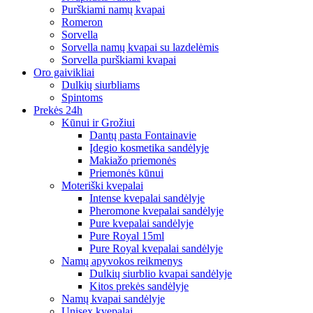
Purškiami namų kvapai
Romeron
Sorvella
Sorvella namų kvapai su lazdelėmis
Sorvella purškiami kvapai
Oro gaivikliai
Dulkių siurbliams
Spintoms
Prekės 24h
Kūnui ir Grožiui
Dantų pasta Fontainavie
Įdegio kosmetika sandėlyje
Makiažo priemonės
Priemonės kūnui
Moteriški kvepalai
Intense kvepalai sandėlyje
Pheromone kvepalai sandėlyje
Pure kvepalai sandėlyje
Pure Royal 15ml
Pure Royal kvepalai sandėlyje
Namų apyvokos reikmenys
Dulkių siurblio kvapai sandėlyje
Kitos prekės sandėlyje
Namų kvapai sandėlyje
Unisex kvepalai