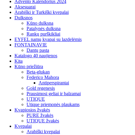
Advento Kalendorius 2024
Aksesuarai
Arabiški ir Turkiški kvepalai
Dulksnos
Kūno dulksna
Patalynės dulksna
Rankų purškikliai
EYFEL namų kvapai su lazdelėmis
FONTAINAVIE
Dantų pasta
Katalogo 40 naujienos
Kita
Kūno priežiūra
Beta-glukan
Federico Mahora
Antiperspirantai
Gold regenesis
Prausimosi geliai ir balzamai
UTIQUE
Utique priemonės plaukams
Kvapiosios žvakės
PURE žvakės
UTIQUE žvakės
Kvepalai
Arabiški kvepalai