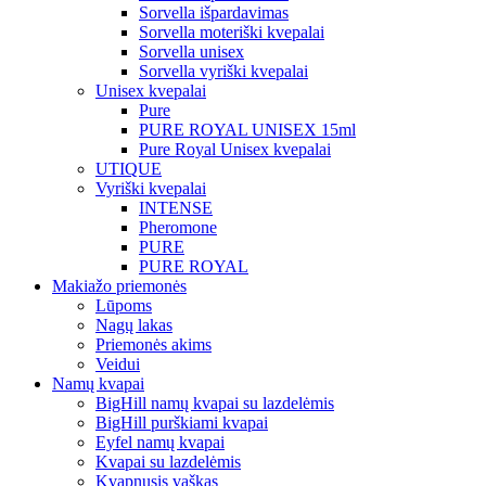
Sorvella išpardavimas
Sorvella moteriški kvepalai
Sorvella unisex
Sorvella vyriški kvepalai
Unisex kvepalai
Pure
PURE ROYAL UNISEX 15ml
Pure Royal Unisex kvepalai
UTIQUE
Vyriški kvepalai
INTENSE
Pheromone
PURE
PURE ROYAL
Makiažo priemonės
Lūpoms
Nagų lakas
Priemonės akims
Veidui
Namų kvapai
BigHill namų kvapai su lazdelėmis
BigHill purškiami kvapai
Eyfel namų kvapai
Kvapai su lazdelėmis
Kvapnusis vaškas