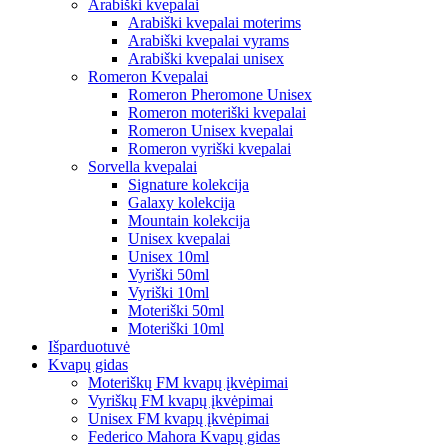
Arabiški kvepalai
Arabiški kvepalai moterims
Arabiški kvepalai vyrams
Arabiški kvepalai unisex
Romeron Kvepalai
Romeron Pheromone Unisex
Romeron moteriški kvepalai
Romeron Unisex kvepalai
Romeron vyriški kvepalai
Sorvella kvepalai
Signature kolekcija
Galaxy kolekcija
Mountain kolekcija
Unisex kvepalai
Unisex 10ml
Vyriški 50ml
Vyriški 10ml
Moteriški 50ml
Moteriški 10ml
Išparduotuvė
Kvapų gidas
Moteriškų FM kvapų įkvėpimai
Vyriškų FM kvapų įkvėpimai
Unisex FM kvapų įkvėpimai
Federico Mahora Kvapų gidas