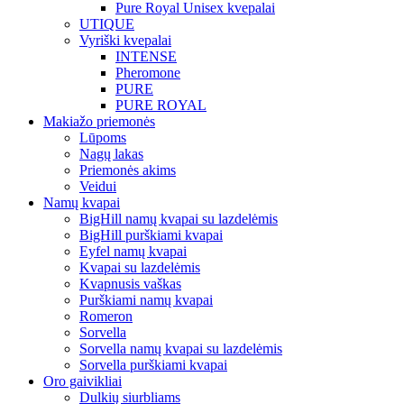
Pure Royal Unisex kvepalai
UTIQUE
Vyriški kvepalai
INTENSE
Pheromone
PURE
PURE ROYAL
Makiažo priemonės
Lūpoms
Nagų lakas
Priemonės akims
Veidui
Namų kvapai
BigHill namų kvapai su lazdelėmis
BigHill purškiami kvapai
Eyfel namų kvapai
Kvapai su lazdelėmis
Kvapnusis vaškas
Purškiami namų kvapai
Romeron
Sorvella
Sorvella namų kvapai su lazdelėmis
Sorvella purškiami kvapai
Oro gaivikliai
Dulkių siurbliams