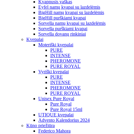
Kvapnusis vaškas
Eyfel namų kvapai su lazdelėmis
BigHill namų kvapai su lazdelėmis
BigHill purškiami kvapai
Sorvella namų kvapai su lazdelėmis
Sorvella purškiami kvapai
Sorvella dovanų rinkiniai
Kvepalai
Moteriški kvepalai
PURE
INTENSE
PHEROMONE
PURE ROYAL
Vyriški kvepalai
PURE
INTENSE
PHEROMONE
PURE ROYAL
Unisex Pure Royal
Pure Royal
Pure Royal 15ml
UTIQUE kvepalai
Advento Kalendorius 2024
Kūno priežiūra
Federico Mahora