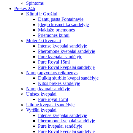
Spintoms
Prekės 24h
Kūnui ir Grožiui
Dantų pasta Fontainavie
Įdegio kosmetika sandėlyje
Makiažo priemonės
Priemonės kūnui
Moteriški kvepalai
Intense kvepalai sandėlyje
Pheromone kvepalai sandėlyje
Pure kvepalai sandėlyje
Pure Royal 15ml
Pure Royal kvepalai sandėlyje
Namų apyvokos reikmenys
Dulkių siurblio kvapai sandėlyje
Kitos prekės sandėlyje
Namų kvapai sandėlyje
Unisex kvepalai
Pure royal 15ml
Utique kvepalai sandėlyje
Vyriški kvepalai
Intense kvepalai sandėlyje
Pheromone kvepalai sandėlyje
Pure kvepalai sandėlyje
Pure Royal kvepalai sandėlyje