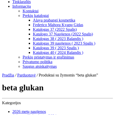
Tinklaraštis
Informacija
Kontaktai
Prekių katalogai
Alaya prabangi kosmetika
Federico Mahora Kvapų Gidas
Katalogas 37 (2022 Spalis)
Katalogo 37 Naujienos (2022 Spalis)
Katalogas 38 ( 2023 Balandis )
Katalogas 39 naujienos ( 2023 Spalis )
Katalogas 39 ( 2023 Spalis )
Katalogas 40 ( 2024 Balandis )
Prekių pristatymas ir grąžinimas
Privatumo politika
Saugus atsiskaitymas
Pradžia
/
Parduotuvė
/
Produktai su žymomis “beta glukan”
beta glukan
Kategorijos
2026 metų naujienos