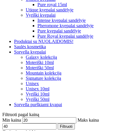
Pure royal 15ml
Utique kvepalai sandėlyje
Vyriški kvepalai
Intense kvepalai sandėlyje
Pheromone kvepalai sandėlyje
Pure kvepalai sandėlyje
Pure Royal kvepalai sandėlyje
Produktai su NUOLAIDOMIS!
Saulės kosmetika
Sorvella kvepalai
Galaxy kolekcija
Moteriški 10ml
Moteriški 50ml
Mountain kolekcija
Signature kolekcija
Unisex
Unisex 10ml
Vyriški 10ml
Vyriški 50ml
Sorvella purškiami kvapai
Filtruoti pagal kainą
Min kaina
Maks kaina
Filtruoti