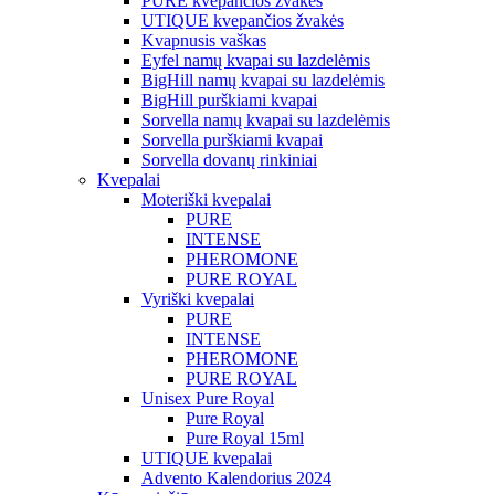
PURE kvepančios žvakės
UTIQUE kvepančios žvakės
Kvapnusis vaškas
Eyfel namų kvapai su lazdelėmis
BigHill namų kvapai su lazdelėmis
BigHill purškiami kvapai
Sorvella namų kvapai su lazdelėmis
Sorvella purškiami kvapai
Sorvella dovanų rinkiniai
Kvepalai
Moteriški kvepalai
PURE
INTENSE
PHEROMONE
PURE ROYAL
Vyriški kvepalai
PURE
INTENSE
PHEROMONE
PURE ROYAL
Unisex Pure Royal
Pure Royal
Pure Royal 15ml
UTIQUE kvepalai
Advento Kalendorius 2024