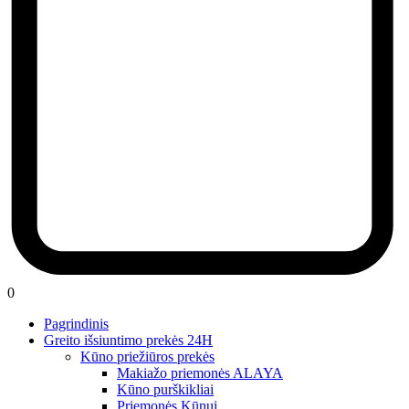
0
Pagrindinis
Greito išsiuntimo prekės 24H
Kūno priežiūros prekės
Makiažo priemonės ALAYA
Kūno purškikliai
Priemonės Kūnui