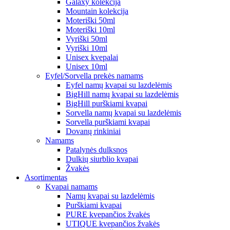
Galaxy kolekcija
Mountain kolekcija
Moteriški 50ml
Moteriški 10ml
Vyriški 50ml
Vyriški 10ml
Unisex kvepalai
Unisex 10ml
Eyfel/Sorvella prekės namams
Eyfel namų kvapai su lazdelėmis
BigHill namų kvapai su lazdelėmis
BigHill purškiami kvapai
Sorvella namų kvapai su lazdelėmis
Sorvella purškiami kvapai
Dovanų rinkiniai
Namams
Patalynės dulksnos
Dulkių siurblio kvapai
Žvakės
Asortimentas
Kvapai namams
Namų kvapai su lazdelėmis
Purškiami kvapai
PURE kvepančios žvakės
UTIQUE kvepančios žvakės