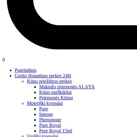
0
Pagrindinis
Greito išsiuntimo prekės 24H
Kūno priežiūros prekės
Makiažo priemonės ALAYA
Kūno purškikliai
Priemonės Kūnui
Moteriški kvepalai
Pure
Intense
Pheromone
Pure Royal
Pure Royal 15ml
Vyriški kvepalai