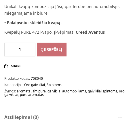
Unikali kvapų kompozicija Jūsų garderobe bei automobilyje,
miegamajame ir biure
• Palaipsniui skleidžia kvapą .
Kvepalų PURE 472 kvapo. Įkvėpimas:
Creed Aventus
Į KREPŠELĮ
SHARE
Produkto kodas:
708040
Kategorijos:
Oro gaivikliai
,
Spintoms
Žymos:
aromatai
,
fm pure
,
gaivikliai automobiliams
,
gaivikliai spintoms
,
oro
gaivikliai
,
pure aromatas
Atsiliepimai (0)