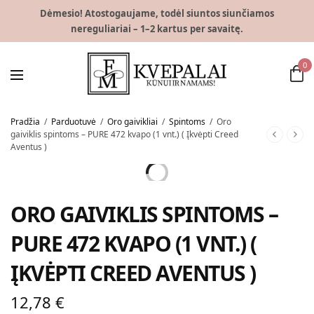
Dėmesio! Atostogaujame, todėl siuntos siunčiamos
nereguliariai – 1–2 kartus per savaitę.
0
Pradžia
/
Parduotuvė
/
Oro gaivikliai
/
Spintoms
/
Oro
gaiviklis spintoms – PURE 472 kvapo (1 vnt.) ( Įkvėpti Creed
Aventus )
ORO GAIVIKLIS SPINTOMS –
PURE 472 KVAPO (1 VNT.) (
ĮKVĖPTI CREED AVENTUS )
12,78
€