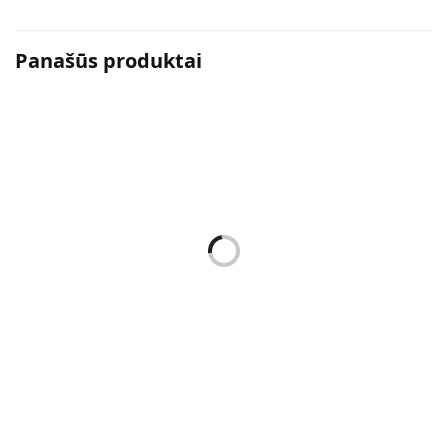
Panašūs produktai
Oro Gaivikliai
Oro Gaivikliai
ORO GAIVIKLIS SPINTOMS –
ORO GAIVIKLIS SPINTOMS –
PURE ROYAL 809 KVAPO (1
PURE 473 KVAPO (1 VNT.) (
VNT.) ( ĮKVĖPTI TOM FORD
ĮKVĖPTI CHRISTIAN DIOR
BLACK ORCHID )
SAUVAGE )
12,78
€
12,78
€