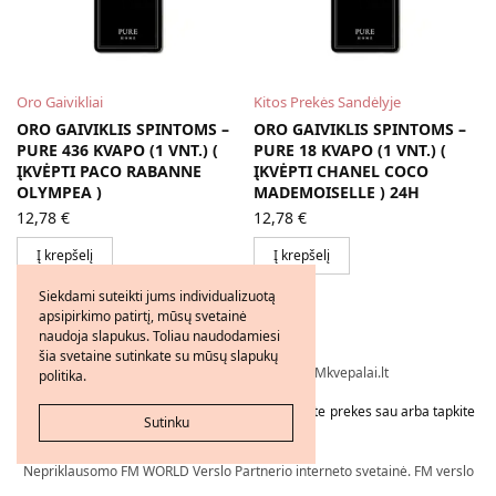
Oro Gaivikliai
Kitos Prekės Sandėlyje
ORO GAIVIKLIS SPINTOMS –
ORO GAIVIKLIS SPINTOMS –
PURE 436 KVAPO (1 VNT.) (
PURE 18 KVAPO (1 VNT.) (
ĮKVĖPTI PACO RABANNE
ĮKVĖPTI CHANEL COCO
OLYMPEA )
MADEMOISELLE ) 24H
12,78
€
12,78
€
Į krepšelį
Į krepšelį
Siekdami suteikti jums individualizuotą
apsipirkimo patirtį, mūsų svetainė
naudoja slapukus. Toliau naudodamiesi
šia svetaine sutinkate su mūsų slapukų
Visos teisės saugomos © 2026 - FMkvepalai.lt
politika.
Tapkite FMWorld verslo partneriu arba užsakykite prekes sau arba tapkite
Sutinku
platintoju!
Nepriklausomo FM WORLD Verslo Partnerio interneto svetainė. FM verslo
partnerio numeris: 21206239, PVM mokėtojo kodas: LT100016523718