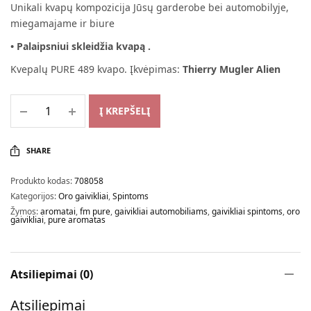
Unikali kvapų kompozicija Jūsų garderobe bei automobilyje,
miegamajame ir biure
• Palaipsniui skleidžia kvapą .
Kvepalų PURE 489 kvapo. Įkvėpimas:
Thierry Mugler Alien
Į KREPŠELĮ
SHARE
Produkto kodas:
708058
Kategorijos:
Oro gaivikliai
,
Spintoms
Žymos:
aromatai
,
fm pure
,
gaivikliai automobiliams
,
gaivikliai spintoms
,
oro
gaivikliai
,
pure aromatas
Atsiliepimai (0)
Atsiliepimai