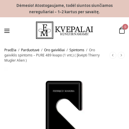
Dėmesio! Atostogaujame, todėl siuntos siunčiamos
nereguliariai – 1–2 kartus per savaitę.
0
Pradžia
/
Parduotuvė
/
Oro gaivikliai
/
Spintoms
/
Oro
gaiviklis spintoms – PURE 489 kvapo (1 vnt.) ( Įkvėpti Thierry
Mugler Alien )