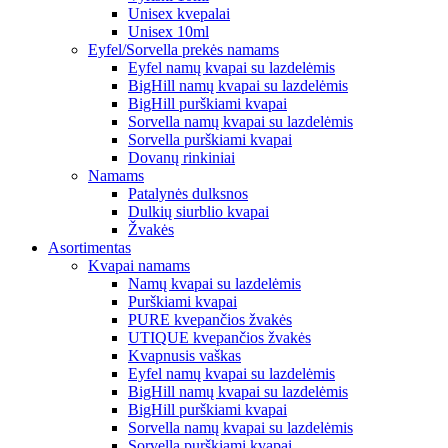
Unisex kvepalai
Unisex 10ml
Eyfel/Sorvella prekės namams
Eyfel namų kvapai su lazdelėmis
BigHill namų kvapai su lazdelėmis
BigHill purškiami kvapai
Sorvella namų kvapai su lazdelėmis
Sorvella purškiami kvapai
Dovanų rinkiniai
Namams
Patalynės dulksnos
Dulkių siurblio kvapai
Žvakės
Asortimentas
Kvapai namams
Namų kvapai su lazdelėmis
Purškiami kvapai
PURE kvepančios žvakės
UTIQUE kvepančios žvakės
Kvapnusis vaškas
Eyfel namų kvapai su lazdelėmis
BigHill namų kvapai su lazdelėmis
BigHill purškiami kvapai
Sorvella namų kvapai su lazdelėmis
Sorvella purškiami kvapai