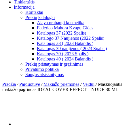
Tinklaraštis
Informacija
Kontaktai
Prekių katalogai
Alaya prabangi kosmetika
Federico Mahora Kvapų Gidas
Katalogas 37 (2022 Spalis)
Katalogo 37 Naujienos (2022 Spalis)
Katalogas 38 ( 2023 Balandis )
Katalogas 39 naujienos ( 2023 Spalis )
Katalogas 39 ( 2023 Spalis )
Katalogas 40 ( 2024 Balandis )
Prekių pristatymas ir grąžinimas
Privatumo politika
Saugus atsiskaitymas
Pradžia
/
Parduotuvė
/
Makiažo priemonės
/
Veidui
/
Maskuojantis
makiažo pagrindas IDEAL COVER EFFECT – NUDE 30 ML