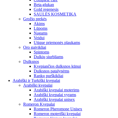
Beta-glukan
Gold regenesis
SAULĖS KOSMETIKA
Grožio prekės
Akims
Lūpoms
Nagams
Veidui
Utique priemonės plaukams
Oro gaivikliai
Spintoms
Dulkių siurbliams
Dulksnos
Kvepiančios dulksnos kūnui
Dulksnos patalynėms
Rankų purškikliai
Arabiški ir Turkiški kvepalai
Arabiški kvepalai
Arabiški kvepalai moterims
Arabiški kvepalai vyrams
Arabiški kvepalai unisex
Romeron Kvepalai
Romeron Pheromone Unisex
Romeron moteriški kvepalai