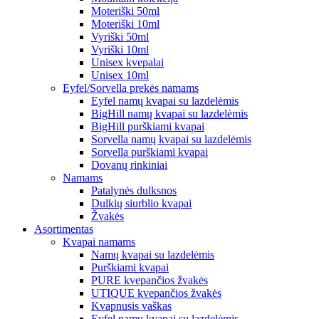
Moteriški 50ml
Moteriški 10ml
Vyriški 50ml
Vyriški 10ml
Unisex kvepalai
Unisex 10ml
Eyfel/Sorvella prekės namams
Eyfel namų kvapai su lazdelėmis
BigHill namų kvapai su lazdelėmis
BigHill purškiami kvapai
Sorvella namų kvapai su lazdelėmis
Sorvella purškiami kvapai
Dovanų rinkiniai
Namams
Patalynės dulksnos
Dulkių siurblio kvapai
Žvakės
Asortimentas
Kvapai namams
Namų kvapai su lazdelėmis
Purškiami kvapai
PURE kvepančios žvakės
UTIQUE kvepančios žvakės
Kvapnusis vaškas
Eyfel namų kvapai su lazdelėmis