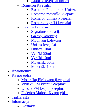
Arabiški kvepalai unisex
Romeron Kvepalai
Romeron Pheromone Unisex
Romeron moteriški kvepalai
Romeron Unisex kvepalai
Romeron vyriški kvepalai
Sorvella kvepalai
Signature kolekcija
Galaxy kolekcija
Mountain kolekcija
Unisex kvepalai
Unisex 10ml
Vyriški 50ml
Vyriški 10ml
Moteriški 50ml
Moteriški 10ml
Išparduotuvė
Kvapų gidas
Moteriškų FM kvapų įkvėpimai
Vyriškų FM kvapų įkvėpimai
Unisex FM kvapų įkvėpimai
Federico Mahora Kvapų gidas
Tinklaraštis
Informacija
Kontaktai