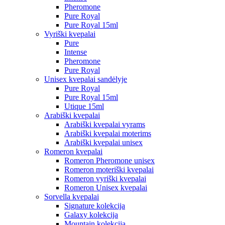
Pheromone
Pure Royal
Pure Royal 15ml
Vyriški kvepalai
Pure
Intense
Pheromone
Pure Royal
Unisex kvepalai sandėlyje
Pure Royal
Pure Royal 15ml
Utique 15ml
Arabiški kvepalai
Arabiški kvepalai vyrams
Arabiški kvepalai moterims
Arabiški kvepalai unisex
Romeron kvepalai
Romeron Pheromone unisex
Romeron moteriški kvepalai
Romeron vyriški kvepalai
Romeron Unisex kvepalai
Sorvella kvepalai
Signature kolekcija
Galaxy kolekcija
Mountain kolekcija