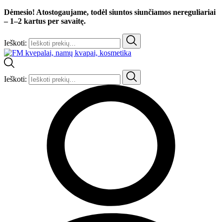
Dėmesio! Atostogaujame, todėl siuntos siunčiamos nereguliariai
– 1–2 kartus per savaitę.
Ieškoti:
Ieškoti: