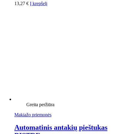
13,27
€
Į krepšelį
Greita peržiūra
Makiažo priemonės
Automatinis antakių pieštukas