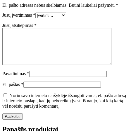
El. pašto adresas nebus skelbiamas.
Būtini laukeliai pažymėti
*
Jūsų įvertinimas
*
Jūsų atsiliepimas
*
Pavadinimas
*
El. paštas
*
Noriu savo interneto naršyklėje išsaugoti vardą, el. pašto adresą
ir interneto puslapį, kad jų nebereiktų įvesti iš naujo, kai kitą kartą
vėl norėsiu parašyti komentarą.
Panašūs produktai