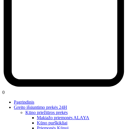
0
Pagrindinis
Greito išsiuntimo prekės 24H
Kūno priežiūros prekės
Makiažo priemonės ALAYA
Kūno purškikliai
Priemonės Kūnui