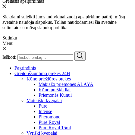
Greitasis apsipirkimas
Siekdami suteikti jums individualizuotą apsipirkimo patirtį, mūsų
svetainė naudoja slapukus. Toliau naudodamiesi šia svetaine
sutinkate su mūsų slapukų politika.
Sutinku
Menu
Ieškoti:
Pagrindinis
Greito išsiuntimo prekės 24H
Kūno priežiūros prekės
Makiažo priemonės ALAYA
Kūno purškikliai
Priemonės Kūnui
Moteriški kvepalai
Pure
Intense
Pheromone
Pure Royal
Pure Royal 15ml
Vyriški kvepalai