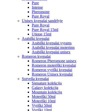
Pure
Intense
Pheromone
Pure Royal
Unisex kvepalai sandėlyje
Pure Royal
Pure Royal 15ml
Utique 15ml
Arabiški kvepalai
Arabiški kvepalai vyrams
Arabiški kvepalai moterims
Arabiški kvepalai unisex
Romeron kvepalai
Romeron Pheromone unisex
Romeron moteriški kvepalai
Romeron vyriški kvepalai
Romeron Unisex kvepalai
Sorvella kvepalai
Signature kolekcija
Galaxy kolekcija
Mountain kolekcija
Moteriški 50ml
Moteriški 10ml
Vyriški 50ml
Vyriški 10ml