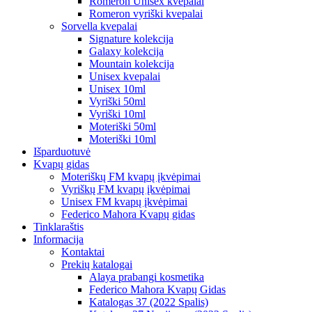
Romeron Unisex kvepalai
Romeron vyriški kvepalai
Sorvella kvepalai
Signature kolekcija
Galaxy kolekcija
Mountain kolekcija
Unisex kvepalai
Unisex 10ml
Vyriški 50ml
Vyriški 10ml
Moteriški 50ml
Moteriški 10ml
Išparduotuvė
Kvapų gidas
Moteriškų FM kvapų įkvėpimai
Vyriškų FM kvapų įkvėpimai
Unisex FM kvapų įkvėpimai
Federico Mahora Kvapų gidas
Tinklaraštis
Informacija
Kontaktai
Prekių katalogai
Alaya prabangi kosmetika
Federico Mahora Kvapų Gidas
Katalogas 37 (2022 Spalis)