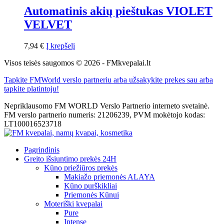
Automatinis akių pieštukas VIOLET
VELVET
7,94
€
Į krepšelį
Visos teisės saugomos © 2026 - FMkvepalai.lt
Tapkite FMWorld verslo partneriu arba užsakykite prekes sau arba
tapkite platintoju!
Nepriklausomo FM WORLD Verslo Partnerio interneto svetainė.
FM verslo partnerio numeris: 21206239, PVM mokėtojo kodas:
LT100016523718
Pagrindinis
Greito išsiuntimo prekės 24H
Kūno priežiūros prekės
Makiažo priemonės ALAYA
Kūno purškikliai
Priemonės Kūnui
Moteriški kvepalai
Pure
Intense