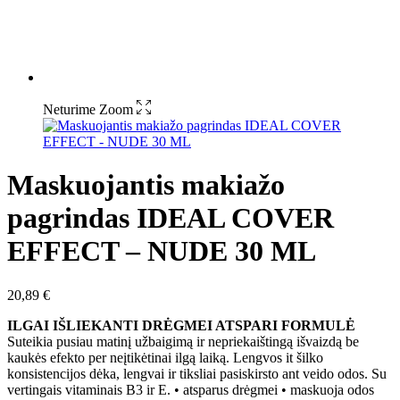
Neturime
Zoom
Maskuojantis makiažo
pagrindas IDEAL COVER
EFFECT – NUDE 30 ML
20,89
€
ILGAI IŠLIEKANTI DRĖGMEI ATSPARI FORMULĖ
Suteikia pusiau matinį užbaigimą ir nepriekaištingą išvaizdą be
kaukės efekto per neįtikėtinai ilgą laiką. Lengvos it šilko
konsistencijos dėka, lengvai ir tiksliai pasiskirsto ant veido odos. Su
vertingais vitaminais B3 ir E. • atsparus drėgmei • maskuoja odos