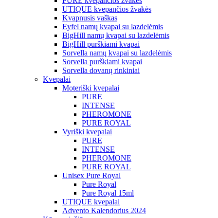
PURE kvepančios žvakės
UTIQUE kvepančios žvakės
Kvapnusis vaškas
Eyfel namų kvapai su lazdelėmis
BigHill namų kvapai su lazdelėmis
BigHill purškiami kvapai
Sorvella namų kvapai su lazdelėmis
Sorvella purškiami kvapai
Sorvella dovanų rinkiniai
Kvepalai
Moteriški kvepalai
PURE
INTENSE
PHEROMONE
PURE ROYAL
Vyriški kvepalai
PURE
INTENSE
PHEROMONE
PURE ROYAL
Unisex Pure Royal
Pure Royal
Pure Royal 15ml
UTIQUE kvepalai
Advento Kalendorius 2024