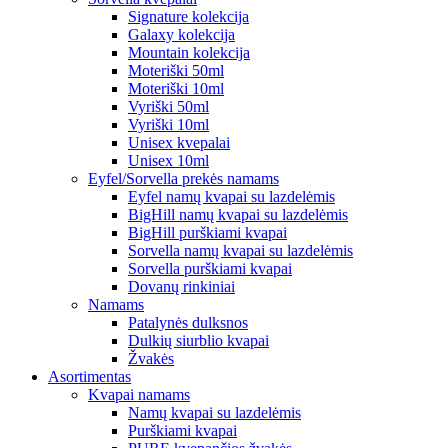
Signature kolekcija
Galaxy kolekcija
Mountain kolekcija
Moteriški 50ml
Moteriški 10ml
Vyriški 50ml
Vyriški 10ml
Unisex kvepalai
Unisex 10ml
Eyfel/Sorvella prekės namams
Eyfel namų kvapai su lazdelėmis
BigHill namų kvapai su lazdelėmis
BigHill purškiami kvapai
Sorvella namų kvapai su lazdelėmis
Sorvella purškiami kvapai
Dovanų rinkiniai
Namams
Patalynės dulksnos
Dulkių siurblio kvapai
Žvakės
Asortimentas
Kvapai namams
Namų kvapai su lazdelėmis
Purškiami kvapai