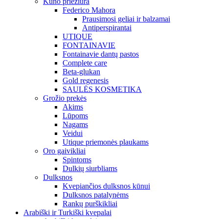
Kūno priežiūra
Federico Mahora
Prausimosi geliai ir balzamai
Antiperspirantai
UTIQUE
FONTAINAVIE
Fontainavie dantų pastos
Complete care
Beta-glukan
Gold regenesis
SAULĖS KOSMETIKA
Grožio prekės
Akims
Lūpoms
Nagams
Veidui
Utique priemonės plaukams
Oro gaivikliai
Spintoms
Dulkių siurbliams
Dulksnos
Kvepiančios dulksnos kūnui
Dulksnos patalynėms
Rankų purškikliai
Arabiški ir Turkiški kvepalai