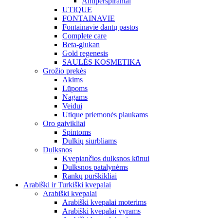
Antiperspirantai
UTIQUE
FONTAINAVIE
Fontainavie dantų pastos
Complete care
Beta-glukan
Gold regenesis
SAULĖS KOSMETIKA
Grožio prekės
Akims
Lūpoms
Nagams
Veidui
Utique priemonės plaukams
Oro gaivikliai
Spintoms
Dulkių siurbliams
Dulksnos
Kvepiančios dulksnos kūnui
Dulksnos patalynėms
Rankų purškikliai
Arabiški ir Turkiški kvepalai
Arabiški kvepalai
Arabiški kvepalai moterims
Arabiški kvepalai vyrams