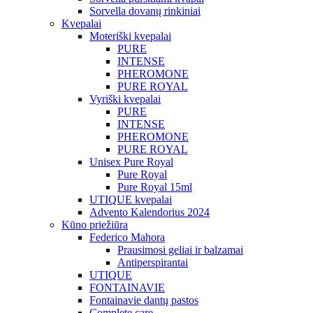
Sorvella dovanų rinkiniai
Kvepalai
Moteriški kvepalai
PURE
INTENSE
PHEROMONE
PURE ROYAL
Vyriški kvepalai
PURE
INTENSE
PHEROMONE
PURE ROYAL
Unisex Pure Royal
Pure Royal
Pure Royal 15ml
UTIQUE kvepalai
Advento Kalendorius 2024
Kūno priežiūra
Federico Mahora
Prausimosi geliai ir balzamai
Antiperspirantai
UTIQUE
FONTAINAVIE
Fontainavie dantų pastos
Complete care