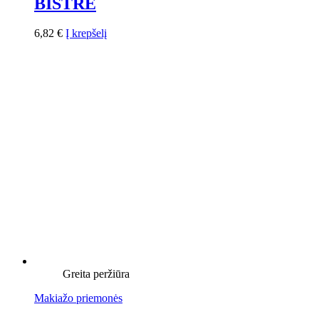
BISTRE
6,82
€
Į krepšelį
Greita peržiūra
Makiažo priemonės