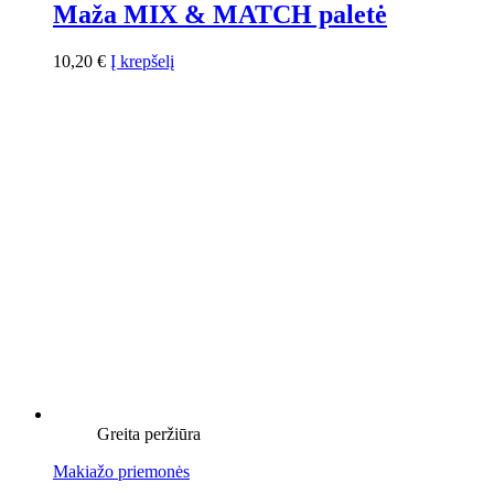
Maža MIX & MATCH paletė
10,20
€
Į krepšelį
Greita peržiūra
Makiažo priemonės