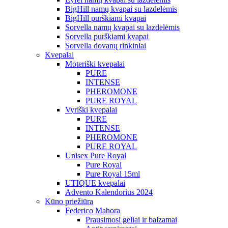
BigHill namų kvapai su lazdelėmis
BigHill purškiami kvapai
Sorvella namų kvapai su lazdelėmis
Sorvella purškiami kvapai
Sorvella dovanų rinkiniai
Kvepalai
Moteriški kvepalai
PURE
INTENSE
PHEROMONE
PURE ROYAL
Vyriški kvepalai
PURE
INTENSE
PHEROMONE
PURE ROYAL
Unisex Pure Royal
Pure Royal
Pure Royal 15ml
UTIQUE kvepalai
Advento Kalendorius 2024
Kūno priežiūra
Federico Mahora
Prausimosi geliai ir balzamai