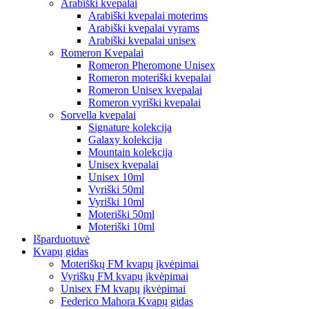
Arabiški kvepalai
Arabiški kvepalai moterims
Arabiški kvepalai vyrams
Arabiški kvepalai unisex
Romeron Kvepalai
Romeron Pheromone Unisex
Romeron moteriški kvepalai
Romeron Unisex kvepalai
Romeron vyriški kvepalai
Sorvella kvepalai
Signature kolekcija
Galaxy kolekcija
Mountain kolekcija
Unisex kvepalai
Unisex 10ml
Vyriški 50ml
Vyriški 10ml
Moteriški 50ml
Moteriški 10ml
Išparduotuvė
Kvapų gidas
Moteriškų FM kvapų įkvėpimai
Vyriškų FM kvapų įkvėpimai
Unisex FM kvapų įkvėpimai
Federico Mahora Kvapų gidas