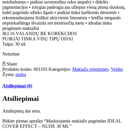
netobulumus • puikiai suvienodina odos atspalvį • didelės
pigmentacijos • tolygiai padengia jau užtepus vieną ploną sluoksnį,
todėl pagrindo užteks ilgam • puikiai tinka karštomis dienomis •
rekomenduojama fiziškai aktyviems žmonėms • leidžia mėgautis
nepriekaištinga išvaizda net treniruočių metu • idealiai tinka
proginiam makiažui
IKI 16 VALANDŲ BE KOREKCIJOS
PUIKIAI TINKA VISŲ TIPŲ ODAI
Talpa: 30 ml
Neturime
Share
Produkto kodas:
601105
Kategorijos:
Makiažo priemonės
,
Veidui
Žyma:
pudra
Atsiliepimai (0)
Atsiliepimai
Atsiliepimų dar nėra.
Būkite pirmas aprašęs “Maskuojantis makiažo pagrindas IDEAL
COVER EFFECT – NUDE 30 ML”