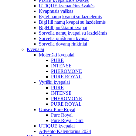
PURE kvepančios žvakės
UTIQUE kvepančios žvakės
Kvapnusis vaškas
Eyfel namų kvapai su lazdelėmis
BigHill namų kvapai su lazdelėmis
BigHill purškiami kvapai
Sorvella namų kvapai su lazdelėmis
Sorvella purškiami kvapai
Sorvella dovanų rinkiniai
Kvepalai
Moteriški kvepalai
PURE
INTENSE
PHEROMONE
PURE ROYAL
Vyriški kvepalai
PURE
INTENSE
PHEROMONE
PURE ROYAL
Unisex Pure Royal
Pure Royal
Pure Royal 15ml
UTIQUE kvepalai
Advento Kalendorius 2024