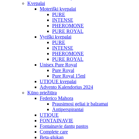
Kvepalai
Moteriški kvepalai
PURE
INTENSE
PHEROMONE
PURE ROYAL
Vyriški kvepalai
PURE
INTENSE
PHEROMONE
PURE ROYAL
Unisex Pure Royal
Pure Royal
Pure Royal 15ml
UTIQUE kvepalai
Advento Kalendorius 2024
Kūno priežiūra
Federico Mahora
Prausimosi geliai ir balzamai
Antiperspirantai
UTIQUE
FONTAINAVIE
Fontainavie dantų pastos
Complete care
Beta-glukan