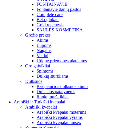
FONTAINAVIE
Fontainavie dantų pastos
Complete care
Beta-glukan
Gold regenesis
SAULĖS KOSMETIKA
Grožio prekės
Akims
Lūpoms
Nagams
Veidui
Utique priemonės plaukams
Oro gaivikliai
Spintoms
Dulkių siurbliams
Dulksnos
Kvepiančios dulksnos kūnui
Dulksnos patalynėms
Rankų purškikliai
Arabiški ir Turkiški kvepalai
Arabiški kvepalai
Arabiški kvepalai moterims
Arabiški kvepalai vyrams
Arabiški kvepalai unisex
Romeron Kvepalai