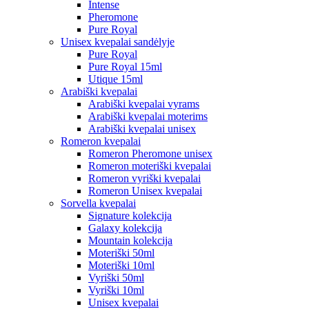
Intense
Pheromone
Pure Royal
Unisex kvepalai sandėlyje
Pure Royal
Pure Royal 15ml
Utique 15ml
Arabiški kvepalai
Arabiški kvepalai vyrams
Arabiški kvepalai moterims
Arabiški kvepalai unisex
Romeron kvepalai
Romeron Pheromone unisex
Romeron moteriški kvepalai
Romeron vyriški kvepalai
Romeron Unisex kvepalai
Sorvella kvepalai
Signature kolekcija
Galaxy kolekcija
Mountain kolekcija
Moteriški 50ml
Moteriški 10ml
Vyriški 50ml
Vyriški 10ml
Unisex kvepalai