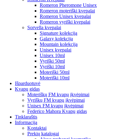
Romeron Pheromone Unisex
Romeron moteriški kvepalai
Romeron Unisex kvepalai
Romeron vyriški kvepalai
Sorvella kvepalai
Signature kolekcija
Galaxy kolekcija
Mountain kolekcija
Unisex kvepalai
Unisex 10ml
Vyriški 50ml
Vyriški 10ml
Moteriški 50ml
Moteriški 10ml
Išparduotuvė
Kvapų gidas
Moteriškų FM kvapų įkvėpimai
Vyriškų FM kvapų įkvėpimai
Unisex FM kvapų įkvėpimai
Federico Mahora Kvapų gidas
Tinklaraštis
Informacija
Kontaktai
Prekių katalogai