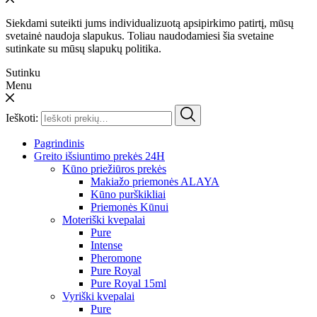
Siekdami suteikti jums individualizuotą apsipirkimo patirtį, mūsų
svetainė naudoja slapukus. Toliau naudodamiesi šia svetaine
sutinkate su mūsų slapukų politika.
Sutinku
Menu
Ieškoti:
Pagrindinis
Greito išsiuntimo prekės 24H
Kūno priežiūros prekės
Makiažo priemonės ALAYA
Kūno purškikliai
Priemonės Kūnui
Moteriški kvepalai
Pure
Intense
Pheromone
Pure Royal
Pure Royal 15ml
Vyriški kvepalai
Pure