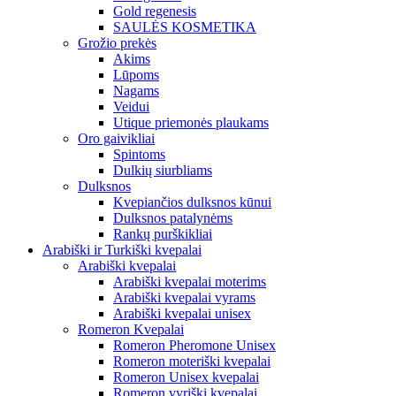
Gold regenesis
SAULĖS KOSMETIKA
Grožio prekės
Akims
Lūpoms
Nagams
Veidui
Utique priemonės plaukams
Oro gaivikliai
Spintoms
Dulkių siurbliams
Dulksnos
Kvepiančios dulksnos kūnui
Dulksnos patalynėms
Rankų purškikliai
Arabiški ir Turkiški kvepalai
Arabiški kvepalai
Arabiški kvepalai moterims
Arabiški kvepalai vyrams
Arabiški kvepalai unisex
Romeron Kvepalai
Romeron Pheromone Unisex
Romeron moteriški kvepalai
Romeron Unisex kvepalai
Romeron vyriški kvepalai