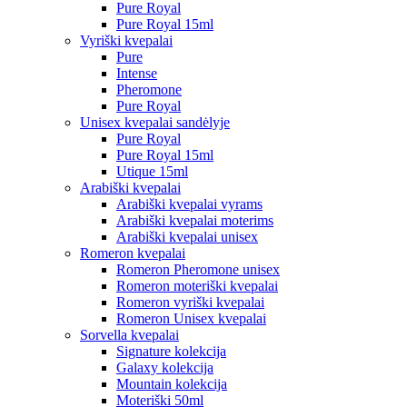
Pure Royal
Pure Royal 15ml
Vyriški kvepalai
Pure
Intense
Pheromone
Pure Royal
Unisex kvepalai sandėlyje
Pure Royal
Pure Royal 15ml
Utique 15ml
Arabiški kvepalai
Arabiški kvepalai vyrams
Arabiški kvepalai moterims
Arabiški kvepalai unisex
Romeron kvepalai
Romeron Pheromone unisex
Romeron moteriški kvepalai
Romeron vyriški kvepalai
Romeron Unisex kvepalai
Sorvella kvepalai
Signature kolekcija
Galaxy kolekcija
Mountain kolekcija
Moteriški 50ml