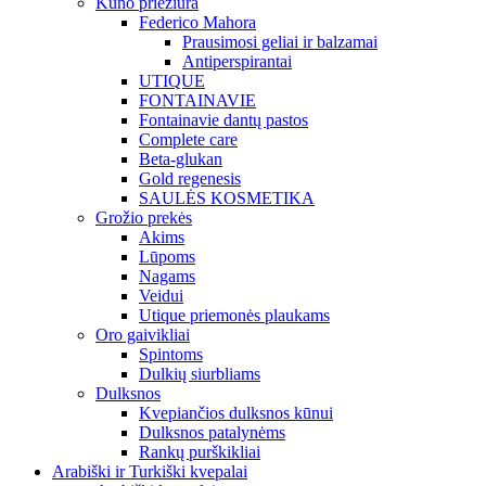
Kūno priežiūra
Federico Mahora
Prausimosi geliai ir balzamai
Antiperspirantai
UTIQUE
FONTAINAVIE
Fontainavie dantų pastos
Complete care
Beta-glukan
Gold regenesis
SAULĖS KOSMETIKA
Grožio prekės
Akims
Lūpoms
Nagams
Veidui
Utique priemonės plaukams
Oro gaivikliai
Spintoms
Dulkių siurbliams
Dulksnos
Kvepiančios dulksnos kūnui
Dulksnos patalynėms
Rankų purškikliai
Arabiški ir Turkiški kvepalai