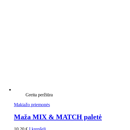
Greita peržiūra
Makiažo priemonės
Maža MIX & MATCH paletė
10,20
€
Į krepšelį