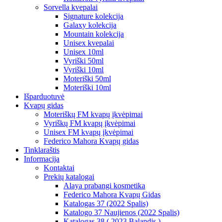
Sorvella kvepalai
Signature kolekcija
Galaxy kolekcija
Mountain kolekcija
Unisex kvepalai
Unisex 10ml
Vyriški 50ml
Vyriški 10ml
Moteriški 50ml
Moteriški 10ml
Išparduotuvė
Kvapų gidas
Moteriškų FM kvapų įkvėpimai
Vyriškų FM kvapų įkvėpimai
Unisex FM kvapų įkvėpimai
Federico Mahora Kvapų gidas
Tinklaraštis
Informacija
Kontaktai
Prekių katalogai
Alaya prabangi kosmetika
Federico Mahora Kvapų Gidas
Katalogas 37 (2022 Spalis)
Katalogo 37 Naujienos (2022 Spalis)
Katalogas 38 ( 2023 Balandis )