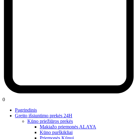
0
Pagrindinis
Greito išsiuntimo prekės 24H
Kūno priežiūros prekės
Makiažo priemonės ALAYA
Kūno purškikliai
Priemonės Kūnui