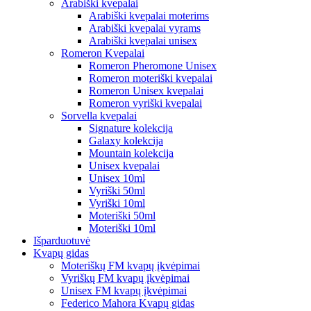
Arabiški kvepalai
Arabiški kvepalai moterims
Arabiški kvepalai vyrams
Arabiški kvepalai unisex
Romeron Kvepalai
Romeron Pheromone Unisex
Romeron moteriški kvepalai
Romeron Unisex kvepalai
Romeron vyriški kvepalai
Sorvella kvepalai
Signature kolekcija
Galaxy kolekcija
Mountain kolekcija
Unisex kvepalai
Unisex 10ml
Vyriški 50ml
Vyriški 10ml
Moteriški 50ml
Moteriški 10ml
Išparduotuvė
Kvapų gidas
Moteriškų FM kvapų įkvėpimai
Vyriškų FM kvapų įkvėpimai
Unisex FM kvapų įkvėpimai
Federico Mahora Kvapų gidas