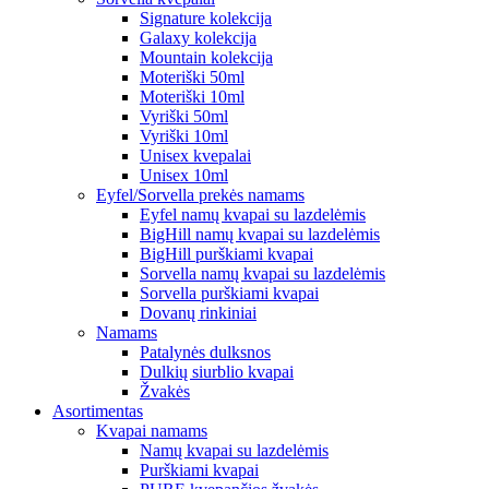
Signature kolekcija
Galaxy kolekcija
Mountain kolekcija
Moteriški 50ml
Moteriški 10ml
Vyriški 50ml
Vyriški 10ml
Unisex kvepalai
Unisex 10ml
Eyfel/Sorvella prekės namams
Eyfel namų kvapai su lazdelėmis
BigHill namų kvapai su lazdelėmis
BigHill purškiami kvapai
Sorvella namų kvapai su lazdelėmis
Sorvella purškiami kvapai
Dovanų rinkiniai
Namams
Patalynės dulksnos
Dulkių siurblio kvapai
Žvakės
Asortimentas
Kvapai namams
Namų kvapai su lazdelėmis
Purškiami kvapai