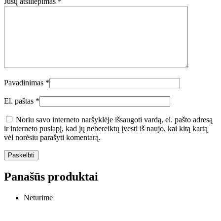
Jūsų atsiliepimas
*
Pavadinimas
*
El. paštas
*
Noriu savo interneto naršyklėje išsaugoti vardą, el. pašto adresą
ir interneto puslapį, kad jų nebereiktų įvesti iš naujo, kai kitą kartą
vėl norėsiu parašyti komentarą.
Panašūs produktai
Neturime