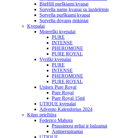
BigHill purškiami kvapai
Sorvella namų kvapai su lazdelėmis
Sorvella purškiami kvapai
Sorvella dovanų rinkiniai
Kvepalai
Moteriški kvepalai
PURE
INTENSE
PHEROMONE
PURE ROYAL
Vyriški kvepalai
PURE
INTENSE
PHEROMONE
PURE ROYAL
Unisex Pure Royal
Pure Royal
Pure Royal 15ml
UTIQUE kvepalai
Advento Kalendorius 2024
Kūno priežiūra
Federico Mahora
Prausimosi geliai ir balzamai
Antiperspirantai
UTIQUE