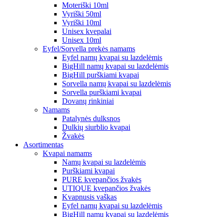
Moteriški 10ml
Vyriški 50ml
Vyriški 10ml
Unisex kvepalai
Unisex 10ml
Eyfel/Sorvella prekės namams
Eyfel namų kvapai su lazdelėmis
BigHill namų kvapai su lazdelėmis
BigHill purškiami kvapai
Sorvella namų kvapai su lazdelėmis
Sorvella purškiami kvapai
Dovanų rinkiniai
Namams
Patalynės dulksnos
Dulkių siurblio kvapai
Žvakės
Asortimentas
Kvapai namams
Namų kvapai su lazdelėmis
Purškiami kvapai
PURE kvepančios žvakės
UTIQUE kvepančios žvakės
Kvapnusis vaškas
Eyfel namų kvapai su lazdelėmis
BigHill namų kvapai su lazdelėmis