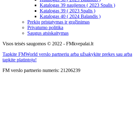
Katalogas 39 naujienos ( 2023 Spalis )
Katalogas 39 ( 2023 Spalis )
Katalogas 40 ( 2024 Balandis )
Prekių pristatymas ir grąžinimas
Privatumo politika
Saugus atsiskaitymas
Visos teisės saugomos © 2022 - FMkvepalai.lt
Tapkite FMWorld verslo partneriu arba užsakykite prekes sau arba
tapkite platintoju!
FM verslo partnerio numeris: 21206239