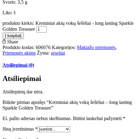
Svoris: 3,5 g
Liko 3
produkto kiekis: Kreminiai akių vokų šešėliai - long lasting Sparkle
Golden Treasure
Į krepšelį
Share
Produkto kodas:
606076
Kategorijos:
Makiažo priemonės
,
Priemonės akims
Žyma:
seseliai
Atsiliepimai (0)
Atsiliepimai
Atsiliepimų dar nėra.
Būkite pirmas aprašęs “Kreminiai akių vokų šešėliai – long lasting
Sparkle Golden Treasure”
El. pašto adresas nebus skelbiamas.
Būtini laukeliai pažymėti
*
Jūsų įvertinimas
*