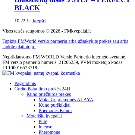
BLACK
10,22
€
Į krepšelį
Visos teisės saugomos © 2026 - FMkvepalai.lt
Tapkite FMWorld verslo partneriu arba užsakykite prekes sau arba
tapkite platintoju!
Nepriklausomo FM WORLD Verslo Partnerio interneto svetainė.
FM verslo partnerio numeris: 21206239, PVM mokėtojo kodas:
LT100016523718
Pagrindinis
Greito išsiuntimo prekės 24H
Kūno priežiūros prekės
Makiažo priemonės ALAYA
Kūno purškikliai
Priemonės Kūnui
Moteriški kvepalai
Pure
Intense
Pheromone