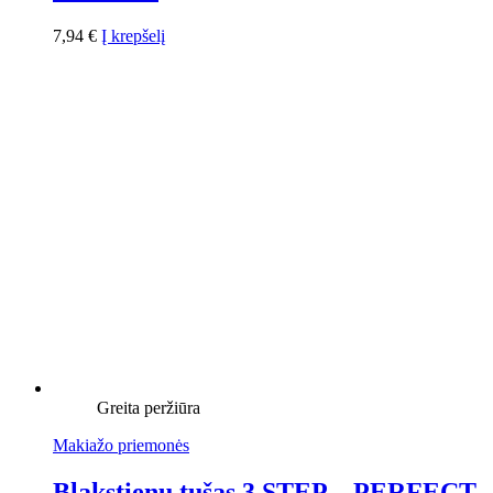
7,94
€
Į krepšelį
Greita peržiūra
Makiažo priemonės
Blakstienų tušas 3 STEP – PERFECT