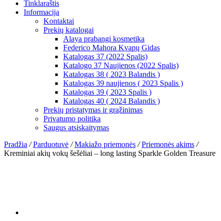
Tinklaraštis
Informacija
Kontaktai
Prekių katalogai
Alaya prabangi kosmetika
Federico Mahora Kvapų Gidas
Katalogas 37 (2022 Spalis)
Katalogo 37 Naujienos (2022 Spalis)
Katalogas 38 ( 2023 Balandis )
Katalogas 39 naujienos ( 2023 Spalis )
Katalogas 39 ( 2023 Spalis )
Katalogas 40 ( 2024 Balandis )
Prekių pristatymas ir grąžinimas
Privatumo politika
Saugus atsiskaitymas
Pradžia
/
Parduotuvė
/
Makiažo priemonės
/
Priemonės akims
/
Kreminiai akių vokų šešėliai – long lasting Sparkle Golden Treasure