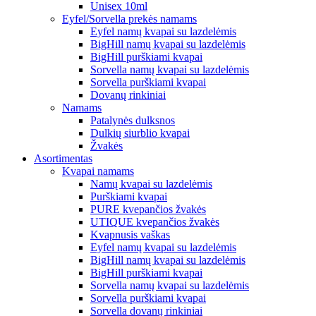
Unisex 10ml
Eyfel/Sorvella prekės namams
Eyfel namų kvapai su lazdelėmis
BigHill namų kvapai su lazdelėmis
BigHill purškiami kvapai
Sorvella namų kvapai su lazdelėmis
Sorvella purškiami kvapai
Dovanų rinkiniai
Namams
Patalynės dulksnos
Dulkių siurblio kvapai
Žvakės
Asortimentas
Kvapai namams
Namų kvapai su lazdelėmis
Purškiami kvapai
PURE kvepančios žvakės
UTIQUE kvepančios žvakės
Kvapnusis vaškas
Eyfel namų kvapai su lazdelėmis
BigHill namų kvapai su lazdelėmis
BigHill purškiami kvapai
Sorvella namų kvapai su lazdelėmis
Sorvella purškiami kvapai
Sorvella dovanų rinkiniai