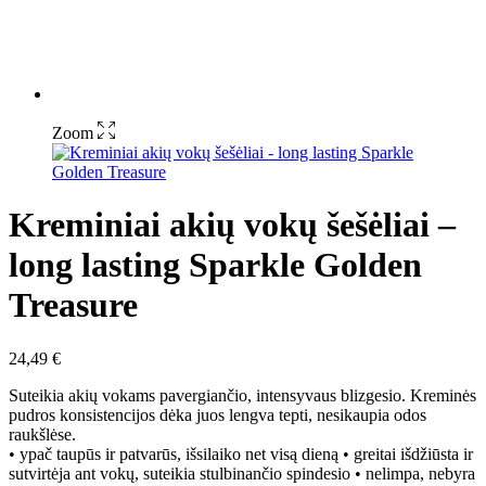
Zoom
Kreminiai akių vokų šešėliai –
long lasting Sparkle Golden
Treasure
24,49
€
Suteikia akių vokams pavergiančio, intensyvaus blizgesio. Kreminės
pudros konsistencijos dėka juos lengva tepti, nesikaupia odos
raukšlėse.
• ypač taupūs ir patvarūs, išsilaiko net visą dieną • greitai išdžiūsta ir
sutvirtėja ant vokų, suteikia stulbinančio spindesio • nelimpa, nebyra