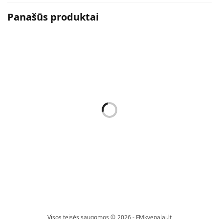
Panašūs produktai
Makiažo Priemonės
Makiažo Priemonės
NAGŲ LAKAS GEL FINISH –
NAGŲ LAKAS GEL FINISH –
TRENDY VIOLET
FRESH LIME
9,09
€
9,09
€
Į krepšelį
Į krepšelį
Visos teisės saugomos © 2026 - FMkvepalai.lt