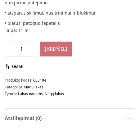
nuo pirmo patepimo
• atsparus skilimui, nusitrinimui ir blukimui
• platus, patogus šepetėlis
Talpa: 11 ml
Į KREPŠELĮ
SHARE
Produkto kodas:
603104
Kategorija:
Nagų lakas
Žymos:
Lakas nagams
,
Nagų lakas
Atsiliepimai (0)