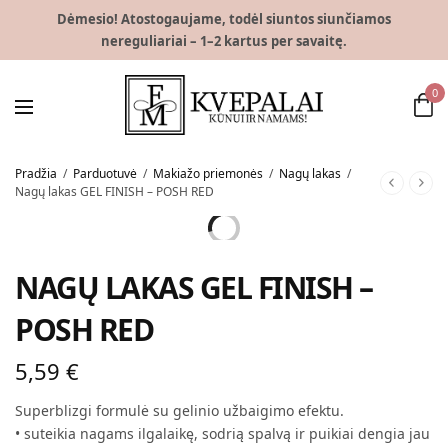
Dėmesio! Atostogaujame, todėl siuntos siunčiamos
nereguliariai – 1–2 kartus per savaitę.
0
Pradžia
/
Parduotuvė
/
Makiažo priemonės
/
Nagų lakas
/
Nagų lakas GEL FINISH – POSH RED
NAGŲ LAKAS GEL FINISH –
POSH RED
5,59
€
Superblizgi formulė su gelinio užbaigimo efektu.
• suteikia nagams ilgalaikę, sodrią spalvą ir puikiai dengia jau