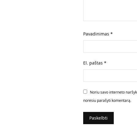
Pavadinimas
*
El. paštas
*
Noriu savo interneto naršyklė
norėsiu parašyti komentarą.