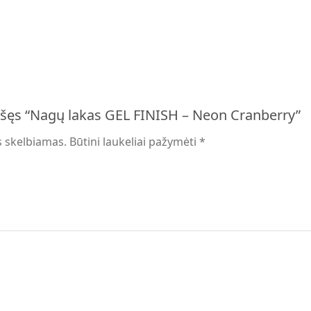
ašęs “Nagų lakas GEL FINISH – Neon Cranberry”
s skelbiamas.
Būtini laukeliai pažymėti
*