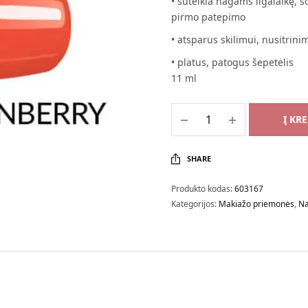
• suteikia nagams ilgalaikę, s
pirmo patepimo
• atsparus skilimui, nusitrini
• platus, patogus šepetėlis
11 ml
Į KR
SHARE
Produkto kodas:
603167
Kategorijos:
Makiažo priemonės
,
Na