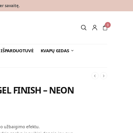
er savaitę.
0
IŠPARDUOTUVĖ
KVAPŲ GIDAS
EL FINISH – NEON
io užbaigimo efektu.