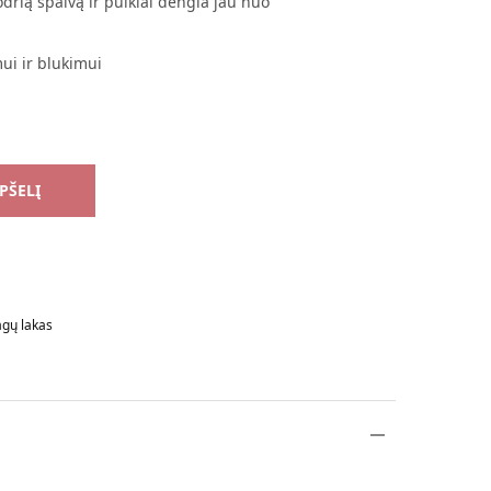
odrią spalvą ir puikiai dengia jau nuo
mui ir blukimui
EPŠELĮ
gų lakas