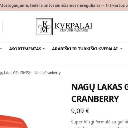
tostogaujame, todėl siuntos siunčiamos nereguliariai – 1–2 kartus p
ASORTIMENTAS
ARABIŠKI IR TURKIŠKI KVEPALAI
ų lakas GEL FINISH – Neon Cranberry
NAGŲ LAKAS G
CRANBERRY
9,09
€
Super blizgi formulė su gelin