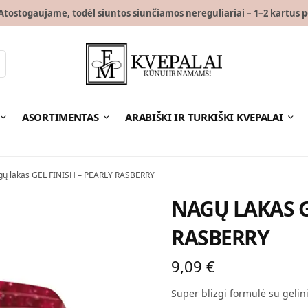
tostogaujame, todėl siuntos siunčiamos nereguliariai – 1–2 kartus p
ASORTIMENTAS
ARABIŠKI IR TURKIŠKI KVEPALAI
ų lakas GEL FINISH – PEARLY RASBERRY
NAGŲ LAKAS G
RASBERRY
9,09
€
Super blizgi formulė su gelin