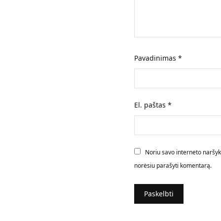
Pavadinimas
*
El. paštas
*
Noriu savo interneto naršyklė
norėsiu parašyti komentarą.