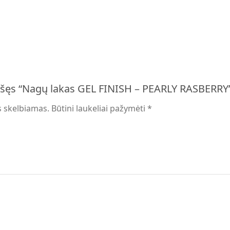
ašęs “Nagų lakas GEL FINISH – PEARLY RASBERRY
s skelbiamas.
Būtini laukeliai pažymėti
*