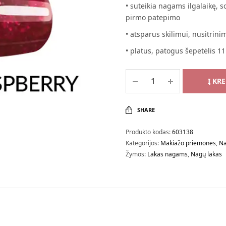
• suteikia nagams ilgalaikę, s
pirmo patepimo
• atsparus skilimui, nusitrini
• platus, patogus šepetėlis 1
Į KR
SHARE
Produkto kodas:
603138
Kategorijos:
Makiažo priemonės
,
Na
Žymos:
Lakas nagams
,
Nagų lakas