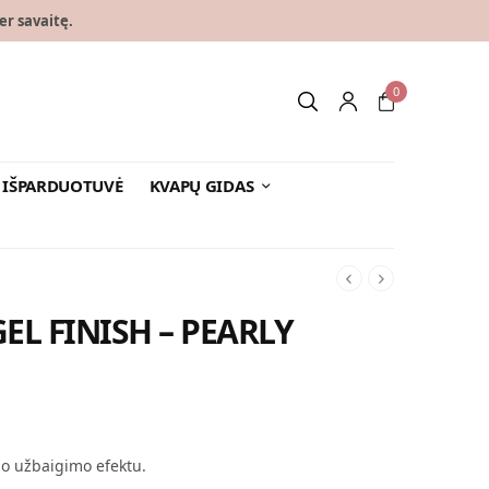
er savaitę.
0
IŠPARDUOTUVĖ
KVAPŲ GIDAS
EL FINISH – PEARLY
io užbaigimo efektu.