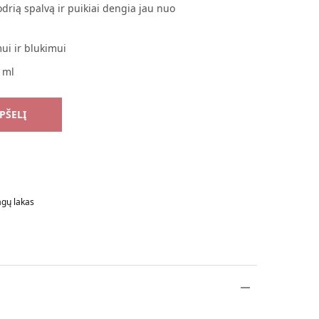
odrią spalvą ir puikiai dengia jau nuo
mui ir blukimui
1 ml
EPŠELĮ
gų lakas