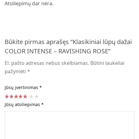
Atsiliepimų dar nėra.
Būkite pirmas aprašęs “Klasikiniai lūpų dažai
COLOR INTENSE – RAVISHING ROSE”
El. pašto adresas nebus skelbiamas.
Būtini laukeliai
pažymėti
*
Jūsų įvertinimas
*
Jūsų atsiliepimas
*