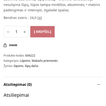
nesulipina lūpų, lūpos tampa minkštos, aksominės; • matinis
padengimas ir intensyvi, ilgalaikė spalva;
Bendras svoris : 24,0 [g]
Į KREPŠELĮ
SHARE
Produkto kodas:
604222
Kategorijos:
Lūpoms
,
Makiažo priemonės
Žymos:
lūpoms
,
lūpų dažai
Atsiliepimai (0)
Atsiliepimai