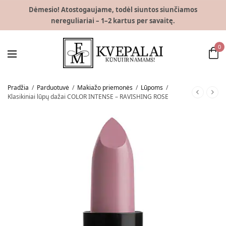
Dėmesio! Atostogaujame, todėl siuntos siunčiamos
nereguliariai – 1–2 kartus per savaitę.
0
Pradžia
/
Parduotuvė
/
Makiažo priemonės
/
Lūpoms
/
Klasikiniai lūpų dažai COLOR INTENSE – RAVISHING ROSE