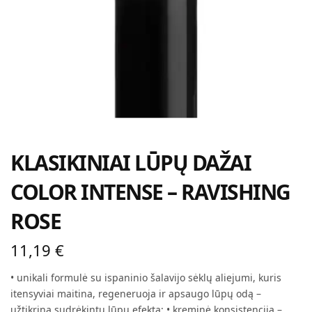
KLASIKINIAI LŪPŲ DAŽAI
COLOR INTENSE – RAVISHING
ROSE
11,19
€
• unikali formulė su ispaninio šalavijo sėklų aliejumi, kuris
itensyviai maitina, regeneruoja ir apsaugo lūpų odą –
užtikrina sudrėkintų lūpų efektą; • kreminė konsistencija –