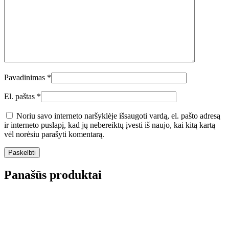
Pavadinimas
*
El. paštas
*
Noriu savo interneto naršyklėje išsaugoti vardą, el. pašto adresą
ir interneto puslapį, kad jų nebereiktų įvesti iš naujo, kai kitą kartą
vėl norėsiu parašyti komentarą.
Panašūs produktai