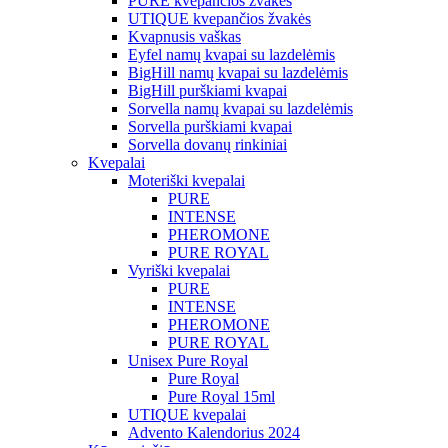
PURE kvepančios žvakės
UTIQUE kvepančios žvakės
Kvapnusis vaškas
Eyfel namų kvapai su lazdelėmis
BigHill namų kvapai su lazdelėmis
BigHill purškiami kvapai
Sorvella namų kvapai su lazdelėmis
Sorvella purškiami kvapai
Sorvella dovanų rinkiniai
Kvepalai
Moteriški kvepalai
PURE
INTENSE
PHEROMONE
PURE ROYAL
Vyriški kvepalai
PURE
INTENSE
PHEROMONE
PURE ROYAL
Unisex Pure Royal
Pure Royal
Pure Royal 15ml
UTIQUE kvepalai
Advento Kalendorius 2024