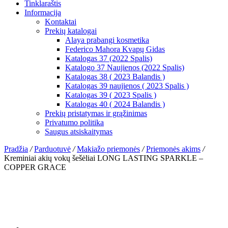
Tinklaraštis
Informacija
Kontaktai
Prekių katalogai
Alaya prabangi kosmetika
Federico Mahora Kvapų Gidas
Katalogas 37 (2022 Spalis)
Katalogo 37 Naujienos (2022 Spalis)
Katalogas 38 ( 2023 Balandis )
Katalogas 39 naujienos ( 2023 Spalis )
Katalogas 39 ( 2023 Spalis )
Katalogas 40 ( 2024 Balandis )
Prekių pristatymas ir grąžinimas
Privatumo politika
Saugus atsiskaitymas
Pradžia
/
Parduotuvė
/
Makiažo priemonės
/
Priemonės akims
/
Kreminiai akių vokų šešėliai LONG LASTING SPARKLE –
COPPER GRACE