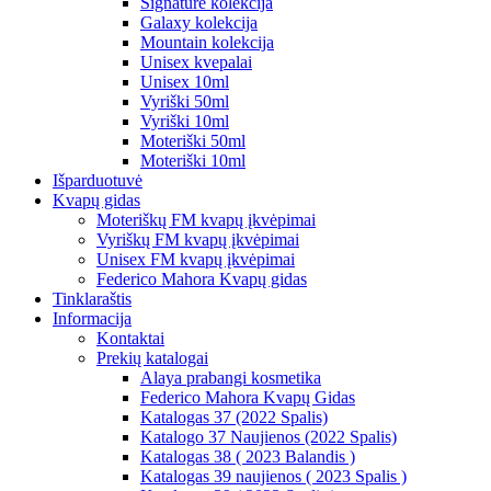
Signature kolekcija
Galaxy kolekcija
Mountain kolekcija
Unisex kvepalai
Unisex 10ml
Vyriški 50ml
Vyriški 10ml
Moteriški 50ml
Moteriški 10ml
Išparduotuvė
Kvapų gidas
Moteriškų FM kvapų įkvėpimai
Vyriškų FM kvapų įkvėpimai
Unisex FM kvapų įkvėpimai
Federico Mahora Kvapų gidas
Tinklaraštis
Informacija
Kontaktai
Prekių katalogai
Alaya prabangi kosmetika
Federico Mahora Kvapų Gidas
Katalogas 37 (2022 Spalis)
Katalogo 37 Naujienos (2022 Spalis)
Katalogas 38 ( 2023 Balandis )
Katalogas 39 naujienos ( 2023 Spalis )