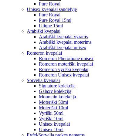
Pure Royal
Unisex kvepalai sandėlyje
Pure Royal
Pure Royal 15ml
Utique 15ml
Arabiški kvepalai
Arabiški kvepalai vyrams
Arabiški kvepalai moterims
Arabiški kvepalai unisex
Romeron kvepalai
Romeron Pheromone unisex
Romeron moteriški kvepalai
Romeron vyriški kvepalai
Romeron Unisex kvepalai
Sorvella kvepalai
Signature kolekcija
Galaxy kolekcija
Mountain kolekcija
Moteriški 50ml
Moteriški 10ml
Vyriški 50ml
Vyriški 10ml
Unisex kvepalai
Unisex 10ml
Eyfel/Sorvella prekės namams