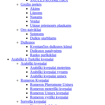
SAULĖS KOSMETIKA
Grožio prekės
Akims
Lūpoms
Nagams
Veidui
Utique priemonės plaukams
Oro gaivikliai
Spintoms
Dulkių siurbliams
Dulksnos
Kvepiančios dulksnos kūnui
Dulksnos patalynėms
Rankų purškikliai
Arabiški ir Turkiški kvepalai
Arabiški kvepalai
Arabiški kvepalai moterims
Arabiški kvepalai vyrams
Arabiški kvepalai unisex
Romeron Kvepalai
Romeron Pheromone Unisex
Romeron moteriški kvepalai
Romeron Unisex kvepalai
Romeron vyriški kvepalai
Sorvella kvepalai