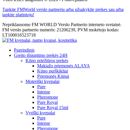
Tapkite FMWorld verslo partneriu arba užsakykite prekes sau arba
tapkite platintoju!
Nepriklausomo FM WORLD Verslo Partnerio interneto svetainė.
FM verslo partnerio numeris: 21206239, PVM mokėtojo kodas:
LT100016523718
Pagrindinis
Greito išsiuntimo prekės 24H
Kūno priežiūros prekės
Makiažo priemonės ALAYA
Kūno purškikliai
Priemonės Kūnui
Moteriški kvepalai
Pure
Intense
Pheromone
Pure Royal
Pure Royal 15ml
Vyriški kvepalai
Pure
Intense
Pheromone