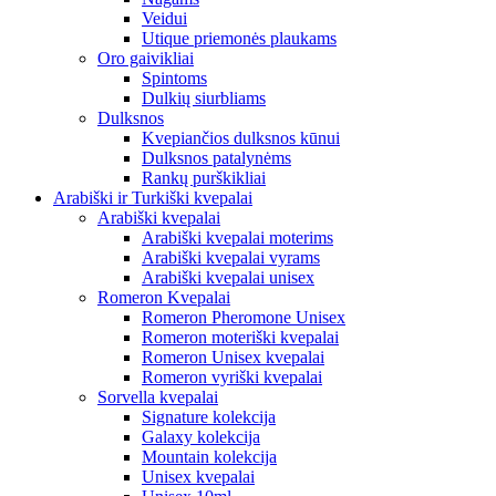
Veidui
Utique priemonės plaukams
Oro gaivikliai
Spintoms
Dulkių siurbliams
Dulksnos
Kvepiančios dulksnos kūnui
Dulksnos patalynėms
Rankų purškikliai
Arabiški ir Turkiški kvepalai
Arabiški kvepalai
Arabiški kvepalai moterims
Arabiški kvepalai vyrams
Arabiški kvepalai unisex
Romeron Kvepalai
Romeron Pheromone Unisex
Romeron moteriški kvepalai
Romeron Unisex kvepalai
Romeron vyriški kvepalai
Sorvella kvepalai
Signature kolekcija
Galaxy kolekcija
Mountain kolekcija
Unisex kvepalai