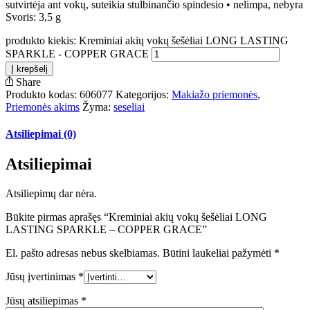
sutvirtėja ant vokų, suteikia stulbinančio spindesio • nelimpa, nebyra
Svoris: 3,5 g
produkto kiekis: Kreminiai akių vokų šešėliai LONG LASTING
SPARKLE - COPPER GRACE
Į krepšelį
Share
Produkto kodas:
606077
Kategorijos:
Makiažo priemonės
,
Priemonės akims
Žyma:
seseliai
Atsiliepimai (0)
Atsiliepimai
Atsiliepimų dar nėra.
Būkite pirmas aprašęs “Kreminiai akių vokų šešėliai LONG
LASTING SPARKLE – COPPER GRACE”
El. pašto adresas nebus skelbiamas.
Būtini laukeliai pažymėti
*
Jūsų įvertinimas
*
Jūsų atsiliepimas
*