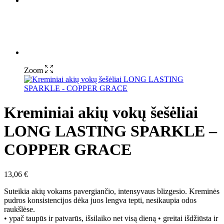
Zoom
Kreminiai akių vokų šešėliai
LONG LASTING SPARKLE –
COPPER GRACE
13,06
€
Suteikia akių vokams pavergiančio, intensyvaus blizgesio. Kreminės
pudros konsistencijos dėka juos lengva tepti, nesikaupia odos
raukšlėse.
• ypač taupūs ir patvarūs, išsilaiko net visą dieną • greitai išdžiūsta ir