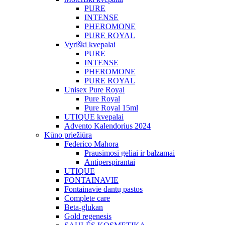
PURE
INTENSE
PHEROMONE
PURE ROYAL
Vyriški kvepalai
PURE
INTENSE
PHEROMONE
PURE ROYAL
Unisex Pure Royal
Pure Royal
Pure Royal 15ml
UTIQUE kvepalai
Advento Kalendorius 2024
Kūno priežiūra
Federico Mahora
Prausimosi geliai ir balzamai
Antiperspirantai
UTIQUE
FONTAINAVIE
Fontainavie dantų pastos
Complete care
Beta-glukan
Gold regenesis