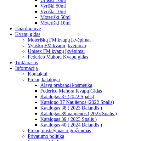
Unisex 10ml
Vyriški 50ml
Vyriški 10ml
Moteriški 50ml
Moteriški 10ml
Išparduotuvė
Kvapų gidas
Moteriškų FM kvapų įkvėpimai
Vyriškų FM kvapų įkvėpimai
Unisex FM kvapų įkvėpimai
Federico Mahora Kvapų gidas
Tinklaraštis
Informacija
Kontaktai
Prekių katalogai
Alaya prabangi kosmetika
Federico Mahora Kvapų Gidas
Katalogas 37 (2022 Spalis)
Katalogo 37 Naujienos (2022 Spalis)
Katalogas 38 ( 2023 Balandis )
Katalogas 39 naujienos ( 2023 Spalis )
Katalogas 39 ( 2023 Spalis )
Katalogas 40 ( 2024 Balandis )
Prekių pristatymas ir grąžinimas
Privatumo politika