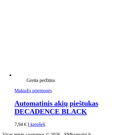
Greita peržiūra
Makiažo priemonės
Automatinis akių pieštukas
DECADENCE BLACK
7,94
€
Į krepšelį
Visos teisės saugomos © 2026 - FMkvepalai.lt