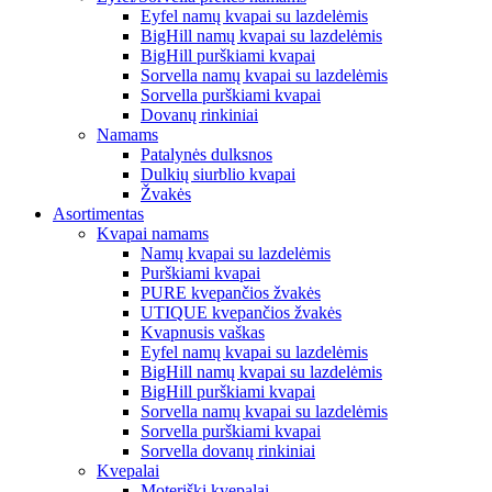
Eyfel namų kvapai su lazdelėmis
BigHill namų kvapai su lazdelėmis
BigHill purškiami kvapai
Sorvella namų kvapai su lazdelėmis
Sorvella purškiami kvapai
Dovanų rinkiniai
Namams
Patalynės dulksnos
Dulkių siurblio kvapai
Žvakės
Asortimentas
Kvapai namams
Namų kvapai su lazdelėmis
Purškiami kvapai
PURE kvepančios žvakės
UTIQUE kvepančios žvakės
Kvapnusis vaškas
Eyfel namų kvapai su lazdelėmis
BigHill namų kvapai su lazdelėmis
BigHill purškiami kvapai
Sorvella namų kvapai su lazdelėmis
Sorvella purškiami kvapai
Sorvella dovanų rinkiniai
Kvepalai
Moteriški kvepalai