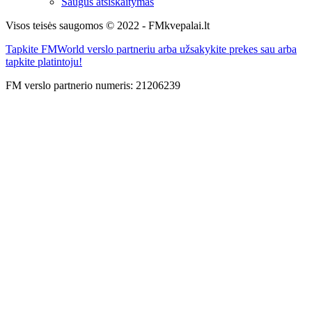
Saugus atsiskaitymas
Visos teisės saugomos © 2022 - FMkvepalai.lt
Tapkite FMWorld verslo partneriu arba užsakykite prekes sau arba
tapkite platintoju!
FM verslo partnerio numeris: 21206239