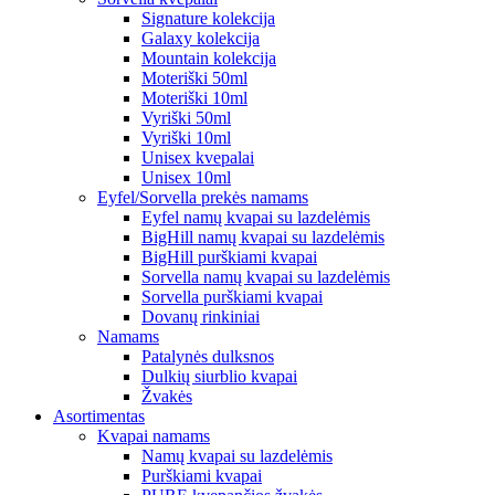
Signature kolekcija
Galaxy kolekcija
Mountain kolekcija
Moteriški 50ml
Moteriški 10ml
Vyriški 50ml
Vyriški 10ml
Unisex kvepalai
Unisex 10ml
Eyfel/Sorvella prekės namams
Eyfel namų kvapai su lazdelėmis
BigHill namų kvapai su lazdelėmis
BigHill purškiami kvapai
Sorvella namų kvapai su lazdelėmis
Sorvella purškiami kvapai
Dovanų rinkiniai
Namams
Patalynės dulksnos
Dulkių siurblio kvapai
Žvakės
Asortimentas
Kvapai namams
Namų kvapai su lazdelėmis
Purškiami kvapai