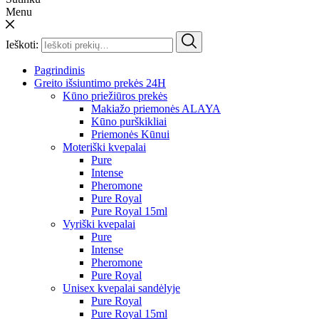
Menu
Ieškoti:
Pagrindinis
Greito išsiuntimo prekės 24H
Kūno priežiūros prekės
Makiažo priemonės ALAYA
Kūno purškikliai
Priemonės Kūnui
Moteriški kvepalai
Pure
Intense
Pheromone
Pure Royal
Pure Royal 15ml
Vyriški kvepalai
Pure
Intense
Pheromone
Pure Royal
Unisex kvepalai sandėlyje
Pure Royal
Pure Royal 15ml