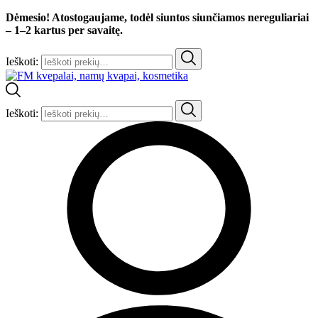
Dėmesio! Atostogaujame, todėl siuntos siunčiamos nereguliariai
– 1–2 kartus per savaitę.
Ieškoti:
Ieškoti: