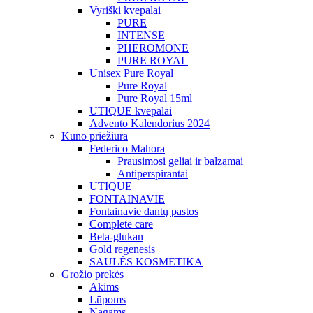
Vyriški kvepalai
PURE
INTENSE
PHEROMONE
PURE ROYAL
Unisex Pure Royal
Pure Royal
Pure Royal 15ml
UTIQUE kvepalai
Advento Kalendorius 2024
Kūno priežiūra
Federico Mahora
Prausimosi geliai ir balzamai
Antiperspirantai
UTIQUE
FONTAINAVIE
Fontainavie dantų pastos
Complete care
Beta-glukan
Gold regenesis
SAULĖS KOSMETIKA
Grožio prekės
Akims
Lūpoms
Nagams