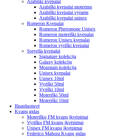
Arabiški kvepalai
Arabiški kvepalai moterims
Arabiški kvepalai vyrams
Arabiški kvepalai unisex
Romeron Kvepalai
Romeron Pheromone Unisex
Romeron moteriški kvepalai
Romeron Unisex kvepalai
Romeron vyriški kvepalai
Sorvella kvepalai
Signature kolekcija
Galaxy kolekcija
Mountain kolekcija
Unisex kvepalai
Unisex 10ml
Vyriški 50ml
Vyriški 10ml
Moteriški 50ml
Moteriški 10ml
Išparduotuvė
Kvapų gidas
Moteriškų FM kvapų įkvėpimai
Vyriškų FM kvapų įkvėpimai
Unisex FM kvapų įkvėpimai
Federico Mahora Kvapų gidas