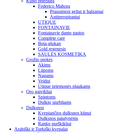
Kūno priežiūra
Federico Mahora
Prausimosi geliai ir balzamai
Antiperspirantai
UTIQUE
FONTAINAVIE
Fontainavie dantų pastos
Complete care
Beta-glukan
Gold regenesis
SAULĖS KOSMETIKA
Grožio prekės
Akims
Lūpoms
Nagams
Veidui
Utique priemonės plaukams
Oro gaivikliai
Spintoms
Dulkių siurbliams
Dulksnos
Kvepiančios dulksnos kūnui
Dulksnos patalynėms
Rankų purškikliai
Arabiški ir Turkiški kvepalai