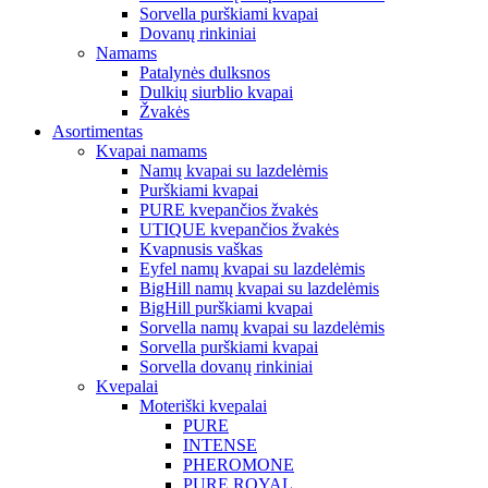
Sorvella purškiami kvapai
Dovanų rinkiniai
Namams
Patalynės dulksnos
Dulkių siurblio kvapai
Žvakės
Asortimentas
Kvapai namams
Namų kvapai su lazdelėmis
Purškiami kvapai
PURE kvepančios žvakės
UTIQUE kvepančios žvakės
Kvapnusis vaškas
Eyfel namų kvapai su lazdelėmis
BigHill namų kvapai su lazdelėmis
BigHill purškiami kvapai
Sorvella namų kvapai su lazdelėmis
Sorvella purškiami kvapai
Sorvella dovanų rinkiniai
Kvepalai
Moteriški kvepalai
PURE
INTENSE
PHEROMONE
PURE ROYAL