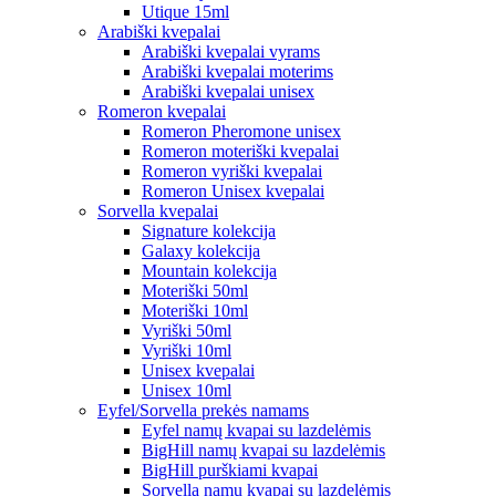
Utique 15ml
Arabiški kvepalai
Arabiški kvepalai vyrams
Arabiški kvepalai moterims
Arabiški kvepalai unisex
Romeron kvepalai
Romeron Pheromone unisex
Romeron moteriški kvepalai
Romeron vyriški kvepalai
Romeron Unisex kvepalai
Sorvella kvepalai
Signature kolekcija
Galaxy kolekcija
Mountain kolekcija
Moteriški 50ml
Moteriški 10ml
Vyriški 50ml
Vyriški 10ml
Unisex kvepalai
Unisex 10ml
Eyfel/Sorvella prekės namams
Eyfel namų kvapai su lazdelėmis
BigHill namų kvapai su lazdelėmis
BigHill purškiami kvapai
Sorvella namų kvapai su lazdelėmis