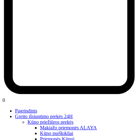
0
Pagrindinis
Greito išsiuntimo prekės 24H
Kūno priežiūros prekės
Makiažo priemonės ALAYA
Kūno purškikliai
Priemonės Kūnui