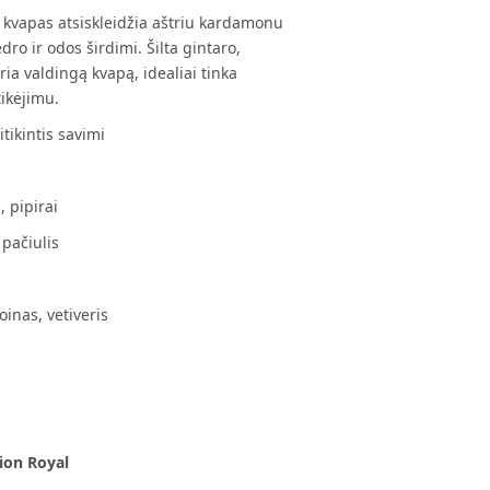
mi kvapas atsiskleidžia aštriu kardamonu
edro ir odos širdimi. Šilta gintaro,
ria valdingą kvapą, idealiai tinka
tikėjimu.
itikintis savimi
 pipirai
 pačiulis
oinas, vetiveris
ion Royal