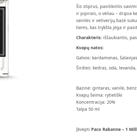
Šis stiprus, pasitikintis savi
ir pipirais, o vėliau – drąsia k
vanilės ir vetiverijų bazė suku
tiems, kas trykšta jėga ir pasi
Charakteris:
iššaukiantis, pas
Kvapų natos:
Galvos: kardamonas, šalavijas,
Širdies: kedras, oda, levanda,
Bazinė: gintaras, vanilė, benz
Kvapų šeima: rytietiški
Koncentracija: 20%
Talpa 50 ml
Įkvėpti
Paco Rabanne – 1 Mill