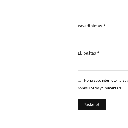
Pavadinimas
*
El. paštas
*
Noriu savo interneto naršyklė
norėsiu parašyti komentarą.