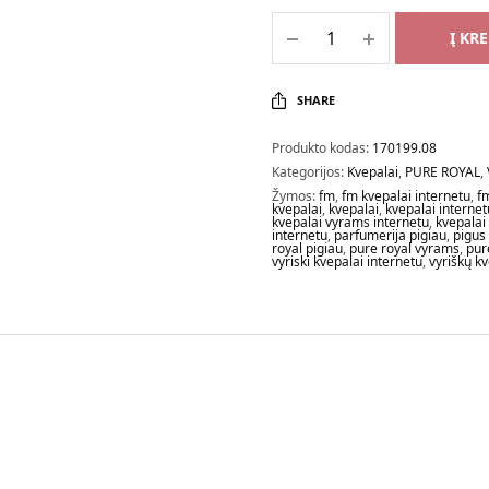
Į KR
SHARE
Produkto kodas:
170199.08
Kategorijos:
Kvepalai
,
PURE ROYAL
,
Žymos:
fm
,
fm kvepalai internetu
,
f
kvepalai
,
kvepalai
,
kvepalai internet
kvepalai vyrams internetu
,
kvepalai
internetu
,
parfumerija pigiau
,
pigus
royal pigiau
,
pure royal vyrams
,
pur
vyriski kvepalai internetu
,
vyriškų k