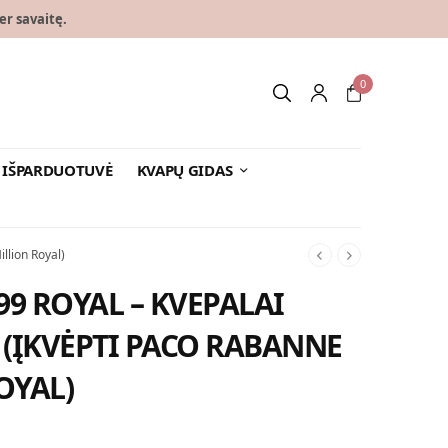
er savaitę.
0
IŠPARDUOTUVĖ
KVAPŲ GIDAS
llion Royal)
99 ROYAL – KVEPALAI
(ĮKVĖPTI PACO RABANNE
OYAL)