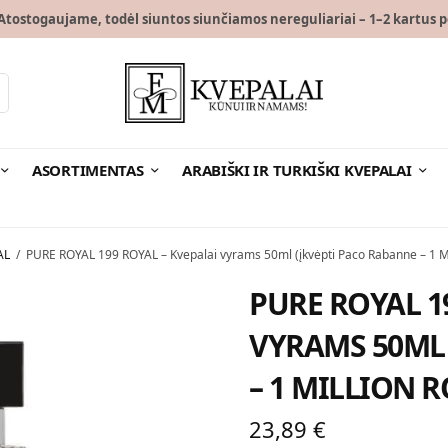
tostogaujame, todėl siuntos siunčiamos nereguliariai – 1–2 kartus p
ASORTIMENTAS
ARABIŠKI IR TURKIŠKI KVEPALAI
AL
/
PURE ROYAL 199 ROYAL – Kvepalai vyrams 50ml (įkvėpti Paco Rabanne – 1 Mi
PURE ROYAL 1
VYRAMS 50ML 
– 1 MILLION R
23,89
€