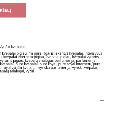
EPŠELĮ
Vyriški kvepalai
m kvepalai pigiau
,
fm pure
,
ilgai išliekantys kvepalai
,
intensyvūs
u
,
kvepalai internetu pigiau
,
kvepalai pigiau
,
kvepalai vyrams
,
 vyrams pigiau
,
kvepalų analogai
,
parfumerija
,
parfumerija
 kvepalai
,
pure kvepalai
,
pure royal
,
pure royal internetu
,
pure
e royal vyriški kvepalai
,
vyriska parfumerija
,
vyriški kvepalai
,
vepalų analogai
,
vyrui