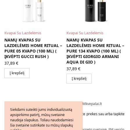
Kvapai Su Lazdelėmis
Kvapai Su Lazdelėmis
NAMŲ KVAPAS SU
NAMŲ KVAPAS SU
LAZDELĖMIS HOME RITUAL –
LAZDELĖMIS HOME RITUAL –
PURE 05 KVAPO (100 ML) (
PURE 134 KVAPO (100 ML) (
ĮKVĖPTI GUCCI RUSH )
ĮKVĖPTI GIORGIO ARMANI
AQUA DI GIO )
37,89
€
37,89
€
Į krepšelį
Į krepšelį
Visos teisės saugomos © 2026 - FMkvepalai.lt
Siekdami suteikti jums individualizuotą
Tapkite FMWorld verslo partneriu arba užsakykite prekes sau arba tapkite
apsipirkimo patirtį, mūsų svetainė
platintoju!
naudoja slapukus. Toliau naudodamiesi
šia svetaine sutinkate su mūsų slapukų
Nepriklausomo FM WORLD Verslo Partnerio interneto svetainė. FM verslo