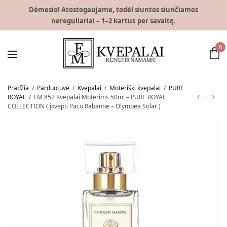
Dėmesio! Atostogaujame, todėl siuntos siunčiamos
nereguliariai – 1–2 kartus per savaitę.
0
Pradžia
/
Parduotuvė
/
Kvepalai
/
Moteriški kvepalai
/
PURE
ROYAL
/
FM 852 Kvepalai Moterims 50ml – PURE ROYAL
COLLECTION ( įkvėpti Paco Rabanne – Olympea Solar )