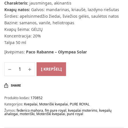
Charakteris:
jausmingas, akinantis
Kvapų natos:
Galvos: mandarinas, kriaušė, lazdyno riešutas
Širdies: apelsinmedžio žiedai, šviežios gėlės, saulėtos natos
Bazinė: samanos, vanilė, heliotropas
Kvapų šeima: GĖLIŲ
Koncentracija: 20%
Talpa 50 ml
Įkvėpimas:
Paco Rabanne – Olympea Solar
Į KREPŠELĮ
SHARE
Produkto kodas:
170852
Kategorijos:
Kvepalai
,
Moteriški kvepalai
,
PURE ROYAL
Žymos:
federico mahora
,
fm pure royal
,
kvepalai moterims
,
kvepalų
analogai
,
moteriški
,
Moteriški kvepalai
,
pure royal