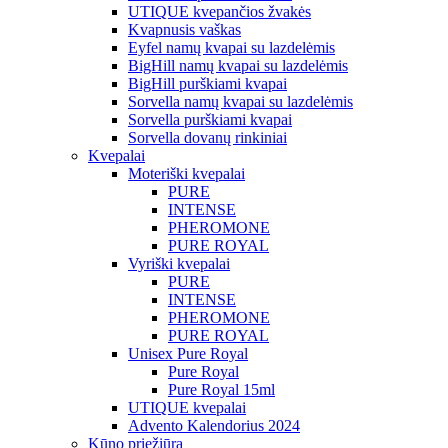
UTIQUE kvepančios žvakės
Kvapnusis vaškas
Eyfel namų kvapai su lazdelėmis
BigHill namų kvapai su lazdelėmis
BigHill purškiami kvapai
Sorvella namų kvapai su lazdelėmis
Sorvella purškiami kvapai
Sorvella dovanų rinkiniai
Kvepalai
Moteriški kvepalai
PURE
INTENSE
PHEROMONE
PURE ROYAL
Vyriški kvepalai
PURE
INTENSE
PHEROMONE
PURE ROYAL
Unisex Pure Royal
Pure Royal
Pure Royal 15ml
UTIQUE kvepalai
Advento Kalendorius 2024
Kūno priežiūra