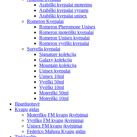
Arabiški kvepalai moterims
Arabiški kvepalai vyrams
Arabiški kvepalai unisex
Romeron Kvepalai
Romeron Pheromone Unisex
Romeron moteriški kvepalai
Romeron Unisex kvepalai
Romeron vyriški kvepalai
Sorvella kvepalai
Signature kolekcija
Galaxy kolekcija
Mountain kolekcija
Unisex kvepalai
Unisex 10ml
Vyriški 50ml
Vyriški 10ml
Moteriški 50ml
Moteriški 10ml
Išparduotuvė
Kvapų gidas
Moteriškų FM kvapų įkvėpimai
Vyriškų FM kvapų įkvėpimai
Unisex FM kvapų įkvėpimai
Federico Mahora Kvapų gidas
Tinklaraštis