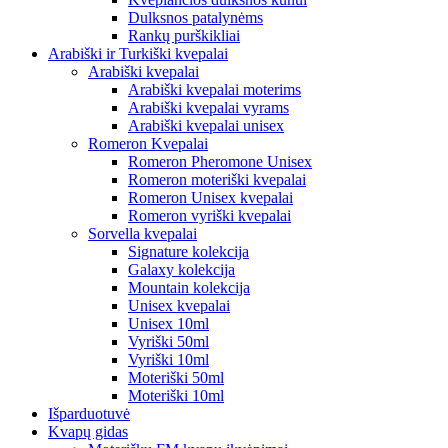
Dulksnos patalynėms
Rankų purškikliai
Arabiški ir Turkiški kvepalai
Arabiški kvepalai
Arabiški kvepalai moterims
Arabiški kvepalai vyrams
Arabiški kvepalai unisex
Romeron Kvepalai
Romeron Pheromone Unisex
Romeron moteriški kvepalai
Romeron Unisex kvepalai
Romeron vyriški kvepalai
Sorvella kvepalai
Signature kolekcija
Galaxy kolekcija
Mountain kolekcija
Unisex kvepalai
Unisex 10ml
Vyriški 50ml
Vyriški 10ml
Moteriški 50ml
Moteriški 10ml
Išparduotuvė
Kvapų gidas