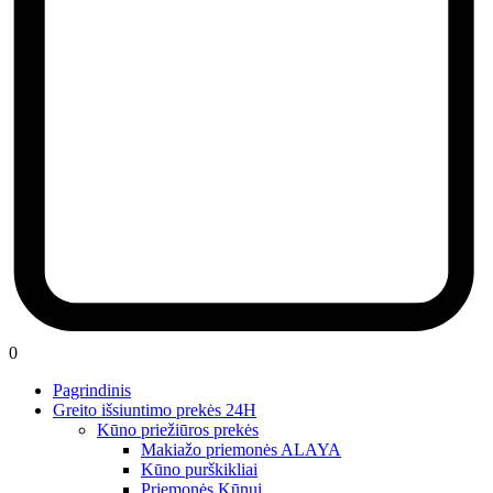
0
Pagrindinis
Greito išsiuntimo prekės 24H
Kūno priežiūros prekės
Makiažo priemonės ALAYA
Kūno purškikliai
Priemonės Kūnui