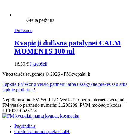
Greita peržiūra
Dulksnos
Kvapioji dulksna patalynei CALM
MOMENTS 100 ml
16,39
€
Į krepšelį
Visos teisės saugomos © 2026 - FMkvepalai.lt
Tapkite FMWorld verslo partneriu arba užsakykite prekes sau arba
tapkite platintoju!
Nepriklausomo FM WORLD Verslo Partnerio interneto svetainė.
FM verslo partnerio numeris: 21206239, PVM mokėtojo kodas:
LT100016523718
Pagrindinis
Greito išsiuntimo prekės 24H