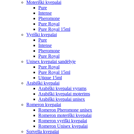
Moteriški kvepalai
Pure
Intense
Pheromone
Pure Royal
Pure Royal 15ml
Vyriški kvepalai
Pure
Intense
Pheromone
Pure Royal
Unisex kvepalai sandėlyje
Pure Royal
Pure Royal 15ml
Utique 15ml
Arabiški kvepalai
Arabiški kvepalai vyrams
Arabiški kvepalai moterims
Arabiški kvepalai unisex
Romeron kvepalai
Romeron Pheromone unisex
Romeron moteriški kvepalai
Romeron vyriški kvepalai
Romeron Unisex kvepalai
Sorvella kvepalai