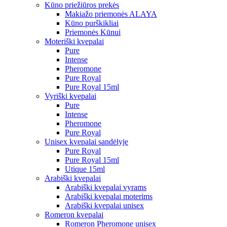
Kūno priežiūros prekės
Makiažo priemonės ALAYA
Kūno purškikliai
Priemonės Kūnui
Moteriški kvepalai
Pure
Intense
Pheromone
Pure Royal
Pure Royal 15ml
Vyriški kvepalai
Pure
Intense
Pheromone
Pure Royal
Unisex kvepalai sandėlyje
Pure Royal
Pure Royal 15ml
Utique 15ml
Arabiški kvepalai
Arabiški kvepalai vyrams
Arabiški kvepalai moterims
Arabiški kvepalai unisex
Romeron kvepalai
Romeron Pheromone unisex