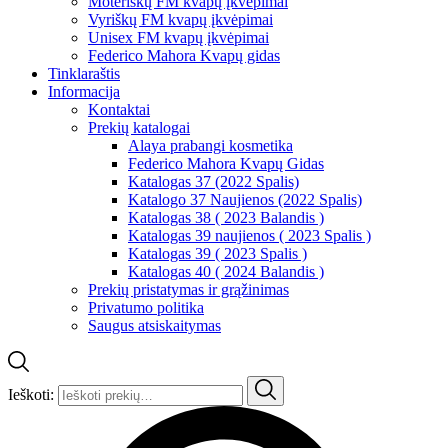
Moteriškų FM kvapų įkvėpimai
Vyriškų FM kvapų įkvėpimai
Unisex FM kvapų įkvėpimai
Federico Mahora Kvapų gidas
Tinklaraštis
Informacija
Kontaktai
Prekių katalogai
Alaya prabangi kosmetika
Federico Mahora Kvapų Gidas
Katalogas 37 (2022 Spalis)
Katalogo 37 Naujienos (2022 Spalis)
Katalogas 38 ( 2023 Balandis )
Katalogas 39 naujienos ( 2023 Spalis )
Katalogas 39 ( 2023 Spalis )
Katalogas 40 ( 2024 Balandis )
Prekių pristatymas ir grąžinimas
Privatumo politika
Saugus atsiskaitymas
Ieškoti: