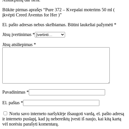
Būkite pirmas aprašęs “Pure 372 – Kvepalai moterims 50 ml (
įkvėpti Creed Aventus for Her )”
El. pašto adresas nebus skelbiamas.
Būtini laukeliai pažymėti
*
Jūsų įvertinimas
*
Jūsų atsiliepimas
*
Pavadinimas
*
El. paštas
*
Noriu savo interneto naršyklėje išsaugoti vardą, el. pašto adresą
ir interneto puslapį, kad jų nebereiktų įvesti iš naujo, kai kitą kartą
vėl norėsiu parašyti komentarą.