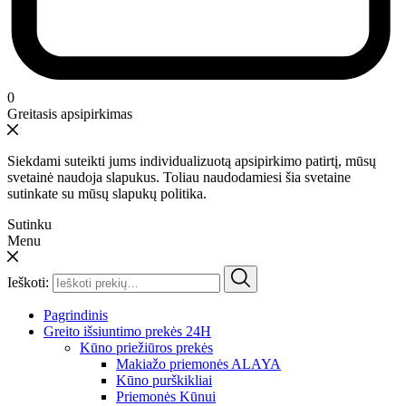
0
Greitasis apsipirkimas
Siekdami suteikti jums individualizuotą apsipirkimo patirtį, mūsų
svetainė naudoja slapukus. Toliau naudodamiesi šia svetaine
sutinkate su mūsų slapukų politika.
Sutinku
Menu
Ieškoti:
Pagrindinis
Greito išsiuntimo prekės 24H
Kūno priežiūros prekės
Makiažo priemonės ALAYA
Kūno purškikliai
Priemonės Kūnui