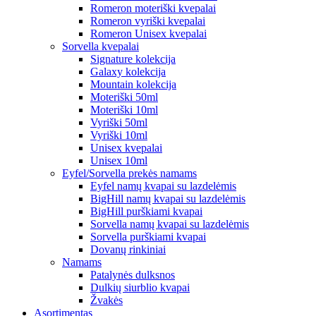
Romeron moteriški kvepalai
Romeron vyriški kvepalai
Romeron Unisex kvepalai
Sorvella kvepalai
Signature kolekcija
Galaxy kolekcija
Mountain kolekcija
Moteriški 50ml
Moteriški 10ml
Vyriški 50ml
Vyriški 10ml
Unisex kvepalai
Unisex 10ml
Eyfel/Sorvella prekės namams
Eyfel namų kvapai su lazdelėmis
BigHill namų kvapai su lazdelėmis
BigHill purškiami kvapai
Sorvella namų kvapai su lazdelėmis
Sorvella purškiami kvapai
Dovanų rinkiniai
Namams
Patalynės dulksnos
Dulkių siurblio kvapai
Žvakės
Asortimentas