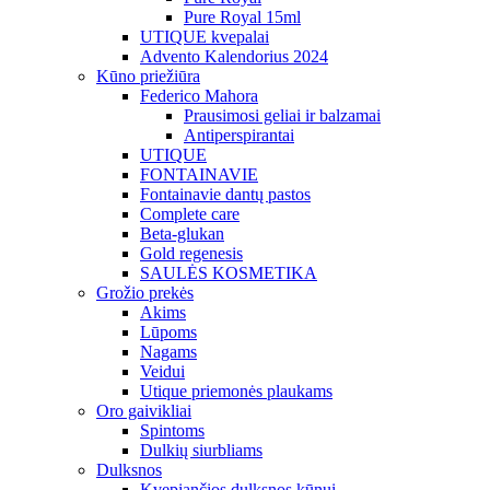
Pure Royal 15ml
UTIQUE kvepalai
Advento Kalendorius 2024
Kūno priežiūra
Federico Mahora
Prausimosi geliai ir balzamai
Antiperspirantai
UTIQUE
FONTAINAVIE
Fontainavie dantų pastos
Complete care
Beta-glukan
Gold regenesis
SAULĖS KOSMETIKA
Grožio prekės
Akims
Lūpoms
Nagams
Veidui
Utique priemonės plaukams
Oro gaivikliai
Spintoms
Dulkių siurbliams
Dulksnos
Kvepiančios dulksnos kūnui