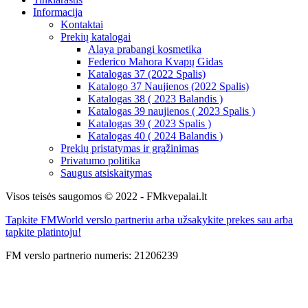
Informacija
Kontaktai
Prekių katalogai
Alaya prabangi kosmetika
Federico Mahora Kvapų Gidas
Katalogas 37 (2022 Spalis)
Katalogo 37 Naujienos (2022 Spalis)
Katalogas 38 ( 2023 Balandis )
Katalogas 39 naujienos ( 2023 Spalis )
Katalogas 39 ( 2023 Spalis )
Katalogas 40 ( 2024 Balandis )
Prekių pristatymas ir grąžinimas
Privatumo politika
Saugus atsiskaitymas
Visos teisės saugomos © 2022 - FMkvepalai.lt
Tapkite FMWorld verslo partneriu arba užsakykite prekes sau arba
tapkite platintoju!
FM verslo partnerio numeris: 21206239