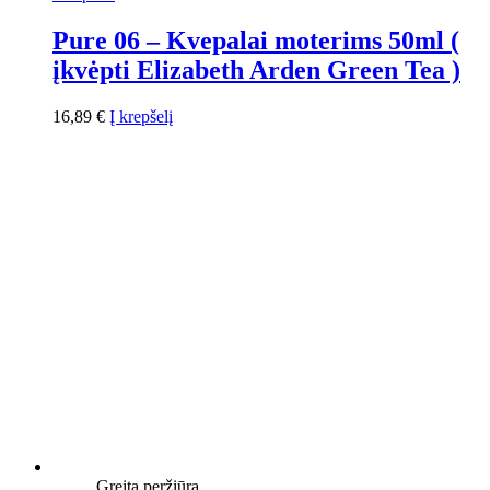
Pure 06 – Kvepalai moterims 50ml (
įkvėpti Elizabeth Arden Green Tea )
16,89
€
Į krepšelį
Greita peržiūra