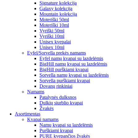
Signature kolekcija
Galaxy kolekcija
Mountain kolekcija
Moteriški 50ml
Moteriški 10ml
Vyriški 50ml
Vyriški 10ml
Unisex kvepalai
Unisex 10ml
Eyfel/Sorvella prekės namams
Eyfel namų kvapai su lazdelėmis
BigHill namų kvapai su lazdelėmis
BigHill purškiami kvapai
Sorvella namų kvapai su lazdelėmis
Sorvella purškiami kvapai
Dovanų rinkiniai
Namams
Patalynės dulksnos
Dulkių siurblio kvapai
Žvakės
Asortimentas
Kvapai namams
Namų kvapai su lazdelėmis
Purškiami kvapai
PURE kvepančios žvakės