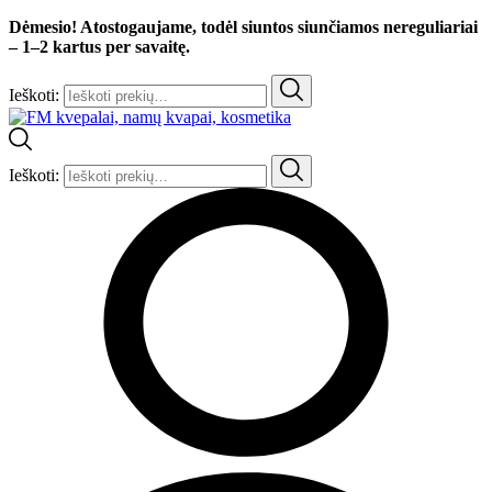
Dėmesio! Atostogaujame, todėl siuntos siunčiamos nereguliariai
– 1–2 kartus per savaitę.
Ieškoti:
Ieškoti: