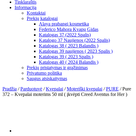
Tinklaraštis
Informacija
Kontaktai
Prekių katalogai
Alaya prabangi kosmetika
Federico Mahora Kvapų Gidas
Katalogas 37 (2022 Spalis)
Katalogo 37 Naujienos (2022 Spalis)
Katalogas 38 ( 2023 Balandis )
Katalogas 39 naujienos ( 2023 Spalis )
Katalogas 39 ( 2023 Spalis )
Katalogas 40 ( 2024 Balandis )
Prekių pristatymas ir grąžinimas
Privatumo politika
Saugus atsiskaitymas
Pradžia
/
Parduotuvė
/
Kvepalai
/
Moteriški kvepalai
/
PURE
/
Pure
372 – Kvepalai moterims 50 ml ( įkvėpti Creed Aventus for Her )