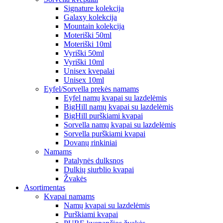
Signature kolekcija
Galaxy kolekcija
Mountain kolekcija
Moteriški 50ml
Moteriški 10ml
Vyriški 50ml
Vyriški 10ml
Unisex kvepalai
Unisex 10ml
Eyfel/Sorvella prekės namams
Eyfel namų kvapai su lazdelėmis
BigHill namų kvapai su lazdelėmis
BigHill purškiami kvapai
Sorvella namų kvapai su lazdelėmis
Sorvella purškiami kvapai
Dovanų rinkiniai
Namams
Patalynės dulksnos
Dulkių siurblio kvapai
Žvakės
Asortimentas
Kvapai namams
Namų kvapai su lazdelėmis
Purškiami kvapai