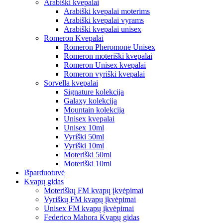
Arabiški kvepalai
Arabiški kvepalai moterims
Arabiški kvepalai vyrams
Arabiški kvepalai unisex
Romeron Kvepalai
Romeron Pheromone Unisex
Romeron moteriški kvepalai
Romeron Unisex kvepalai
Romeron vyriški kvepalai
Sorvella kvepalai
Signature kolekcija
Galaxy kolekcija
Mountain kolekcija
Unisex kvepalai
Unisex 10ml
Vyriški 50ml
Vyriški 10ml
Moteriški 50ml
Moteriški 10ml
Išparduotuvė
Kvapų gidas
Moteriškų FM kvapų įkvėpimai
Vyriškų FM kvapų įkvėpimai
Unisex FM kvapų įkvėpimai
Federico Mahora Kvapų gidas