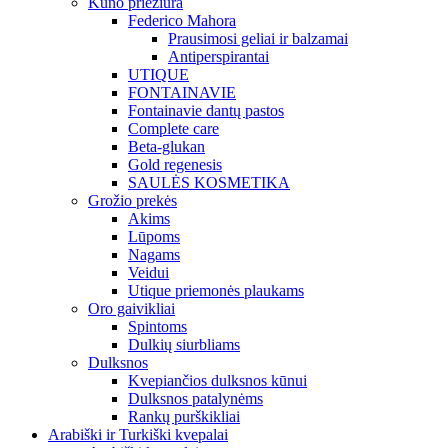
Kūno priežiūra
Federico Mahora
Prausimosi geliai ir balzamai
Antiperspirantai
UTIQUE
FONTAINAVIE
Fontainavie dantų pastos
Complete care
Beta-glukan
Gold regenesis
SAULĖS KOSMETIKA
Grožio prekės
Akims
Lūpoms
Nagams
Veidui
Utique priemonės plaukams
Oro gaivikliai
Spintoms
Dulkių siurbliams
Dulksnos
Kvepiančios dulksnos kūnui
Dulksnos patalynėms
Rankų purškikliai
Arabiški ir Turkiški kvepalai