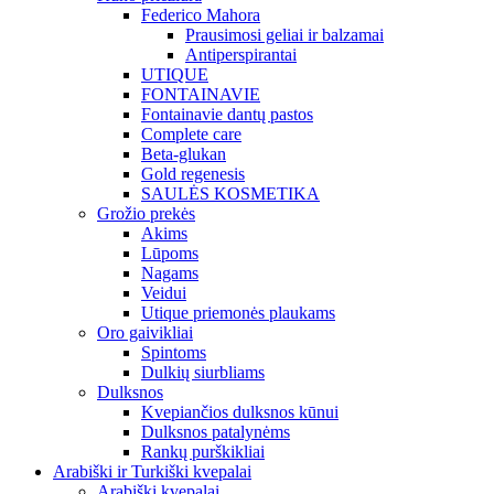
Federico Mahora
Prausimosi geliai ir balzamai
Antiperspirantai
UTIQUE
FONTAINAVIE
Fontainavie dantų pastos
Complete care
Beta-glukan
Gold regenesis
SAULĖS KOSMETIKA
Grožio prekės
Akims
Lūpoms
Nagams
Veidui
Utique priemonės plaukams
Oro gaivikliai
Spintoms
Dulkių siurbliams
Dulksnos
Kvepiančios dulksnos kūnui
Dulksnos patalynėms
Rankų purškikliai
Arabiški ir Turkiški kvepalai
Arabiški kvepalai