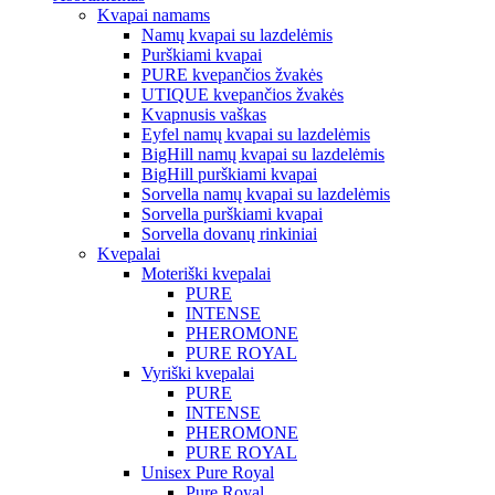
Kvapai namams
Namų kvapai su lazdelėmis
Purškiami kvapai
PURE kvepančios žvakės
UTIQUE kvepančios žvakės
Kvapnusis vaškas
Eyfel namų kvapai su lazdelėmis
BigHill namų kvapai su lazdelėmis
BigHill purškiami kvapai
Sorvella namų kvapai su lazdelėmis
Sorvella purškiami kvapai
Sorvella dovanų rinkiniai
Kvepalai
Moteriški kvepalai
PURE
INTENSE
PHEROMONE
PURE ROYAL
Vyriški kvepalai
PURE
INTENSE
PHEROMONE
PURE ROYAL
Unisex Pure Royal
Pure Royal