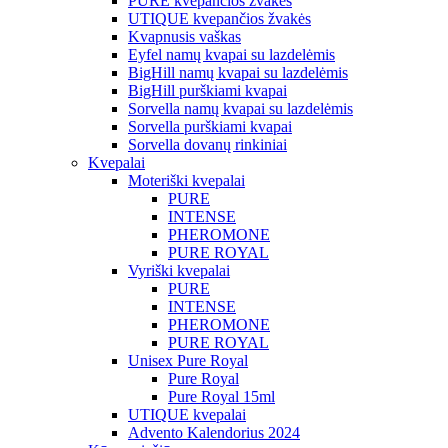
PURE kvepančios žvakės
UTIQUE kvepančios žvakės
Kvapnusis vaškas
Eyfel namų kvapai su lazdelėmis
BigHill namų kvapai su lazdelėmis
BigHill purškiami kvapai
Sorvella namų kvapai su lazdelėmis
Sorvella purškiami kvapai
Sorvella dovanų rinkiniai
Kvepalai
Moteriški kvepalai
PURE
INTENSE
PHEROMONE
PURE ROYAL
Vyriški kvepalai
PURE
INTENSE
PHEROMONE
PURE ROYAL
Unisex Pure Royal
Pure Royal
Pure Royal 15ml
UTIQUE kvepalai
Advento Kalendorius 2024