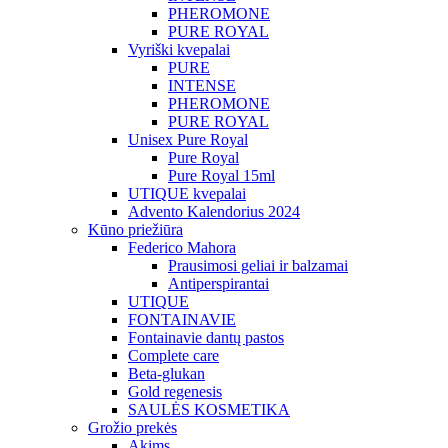
PHEROMONE
PURE ROYAL
Vyriški kvepalai
PURE
INTENSE
PHEROMONE
PURE ROYAL
Unisex Pure Royal
Pure Royal
Pure Royal 15ml
UTIQUE kvepalai
Advento Kalendorius 2024
Kūno priežiūra
Federico Mahora
Prausimosi geliai ir balzamai
Antiperspirantai
UTIQUE
FONTAINAVIE
Fontainavie dantų pastos
Complete care
Beta-glukan
Gold regenesis
SAULĖS KOSMETIKA
Grožio prekės
Akims