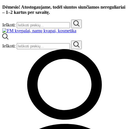
Dėmesio! Atostogaujame, todėl siuntos siunčiamos nereguliariai
– 1–2 kartus per savaitę.
Ieškoti:
Ieškoti: