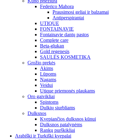
Kūno priežiūra
Federico Mahora
Prausimosi geliai ir balzamai
Antiperspirantai
UTIQUE
FONTAINAVIE
Fontainavie dantų pastos
Complete care
Beta-glukan
Gold regenesis
SAULĖS KOSMETIKA
Grožio prekės
Akims
Lūpoms
Nagams
Veidui
Utique priemonės plaukams
Oro gaivikliai
Spintoms
Dulkių siurbliams
Dulksnos
Kvepiančios dulksnos kūnui
Dulksnos patalynėms
Rankų purškikliai
Arabiški ir Turkiški kvepalai