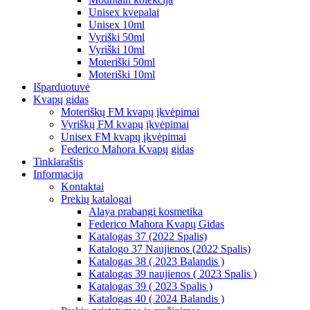
Unisex kvepalai
Unisex 10ml
Vyriški 50ml
Vyriški 10ml
Moteriški 50ml
Moteriški 10ml
Išparduotuvė
Kvapų gidas
Moteriškų FM kvapų įkvėpimai
Vyriškų FM kvapų įkvėpimai
Unisex FM kvapų įkvėpimai
Federico Mahora Kvapų gidas
Tinklaraštis
Informacija
Kontaktai
Prekių katalogai
Alaya prabangi kosmetika
Federico Mahora Kvapų Gidas
Katalogas 37 (2022 Spalis)
Katalogo 37 Naujienos (2022 Spalis)
Katalogas 38 ( 2023 Balandis )
Katalogas 39 naujienos ( 2023 Spalis )
Katalogas 39 ( 2023 Spalis )
Katalogas 40 ( 2024 Balandis )