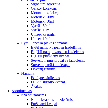
Signature kolekcija
Galaxy kolekcija
Mountain kolekcija
Moteriški 50ml
Moteriški 10ml
Vyriški 50ml
Vyriški 10ml
Unisex kvepalai
Unisex 10ml
Eyfel/Sorvella prekės namams
Eyfel namų kvapai su lazdelėmis
BigHill namų kvapai su lazdelėmis
BigHill purškiami kvapai
Sorvella namų kvapai su lazdelėmis
Sorvella purškiami kvapai
Dovanų rinkiniai
Namams
Patalynės dulksnos
Dulkių siurblio kvapai
Žvakės
Asortimentas
Kvapai namams
Namų kvapai su lazdelėmis
Purškiami kvapai