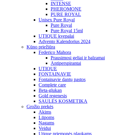
INTENSE
PHEROMONE
PURE ROYAL
Unisex Pure Royal
Pure Royal
Pure Royal 15ml
UTIQUE kvepalai
Advento Kalendorius 2024
Kūno priežiūra
Federico Mahora
Prausimosi geliai ir balzamai
Antiperspirantai
UTIQUE
FONTAINAVIE
Fontainavie dantų pastos
Complete care
Beta-glukan
Gold regenesis
SAULĖS KOSMETIKA
Grožio prekės
Akims
Lūpoms
Nagams
Veidui
Utique priemonės plaukams