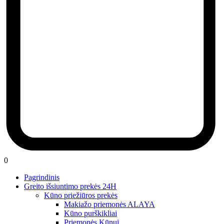
0
Pagrindinis
Greito išsiuntimo prekės 24H
Kūno priežiūros prekės
Makiažo priemonės ALAYA
Kūno purškikliai
Priemonės Kūnui