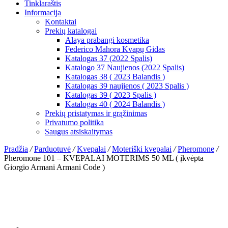
Tinklaraštis
Informacija
Kontaktai
Prekių katalogai
Alaya prabangi kosmetika
Federico Mahora Kvapų Gidas
Katalogas 37 (2022 Spalis)
Katalogo 37 Naujienos (2022 Spalis)
Katalogas 38 ( 2023 Balandis )
Katalogas 39 naujienos ( 2023 Spalis )
Katalogas 39 ( 2023 Spalis )
Katalogas 40 ( 2024 Balandis )
Prekių pristatymas ir grąžinimas
Privatumo politika
Saugus atsiskaitymas
Pradžia
/
Parduotuvė
/
Kvepalai
/
Moteriški kvepalai
/
Pheromone
/
Pheromone 101 – KVEPALAI MOTERIMS 50 ML ( įkvėpta
Giorgio Armani Armani Code )