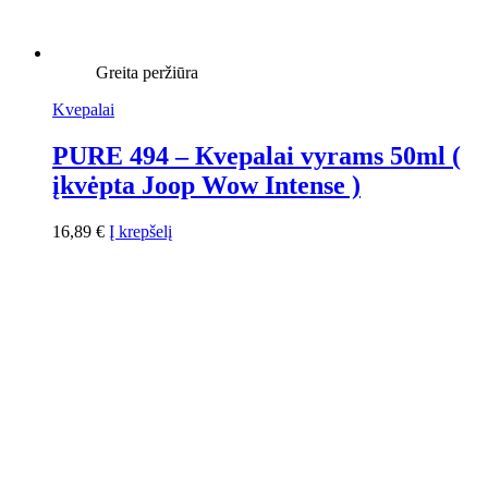
Greita peržiūra
Kvepalai
PURE 494 – Кvepalai vyrams 50ml (
įkvėpta Joop Wow Intense )
16,89
€
Į krepšelį