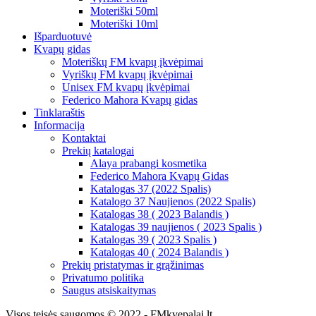
Moteriški 50ml
Moteriški 10ml
Išparduotuvė
Kvapų gidas
Moteriškų FM kvapų įkvėpimai
Vyriškų FM kvapų įkvėpimai
Unisex FM kvapų įkvėpimai
Federico Mahora Kvapų gidas
Tinklaraštis
Informacija
Kontaktai
Prekių katalogai
Alaya prabangi kosmetika
Federico Mahora Kvapų Gidas
Katalogas 37 (2022 Spalis)
Katalogo 37 Naujienos (2022 Spalis)
Katalogas 38 ( 2023 Balandis )
Katalogas 39 naujienos ( 2023 Spalis )
Katalogas 39 ( 2023 Spalis )
Katalogas 40 ( 2024 Balandis )
Prekių pristatymas ir grąžinimas
Privatumo politika
Saugus atsiskaitymas
Visos teisės saugomos © 2022 - FMkvepalai.lt