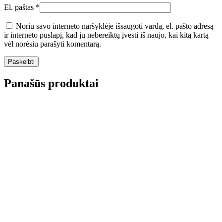
El. paštas
*
Noriu savo interneto naršyklėje išsaugoti vardą, el. pašto adresą
ir interneto puslapį, kad jų nebereiktų įvesti iš naujo, kai kitą kartą
vėl norėsiu parašyti komentarą.
Panašūs produktai