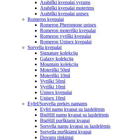
Arabiški kvepalai vyrams
Arabiški kvepalai moterims
Arabiški kvepalai unisex
Romeron kvepalai
Romeron Pheromone unisex
Romeron moteriški kvepalai
Romeron vyriški kvepalai
Romeron Unisex kvepalai
Sorvella kvepalai
Signature kolekcija
Galaxy kolekcija
Mountain kolekcija
Moteriški 50ml
Moteriški 10ml
Vyriški 50ml
Vyriški 10ml
Unisex kvepalai
Unisex 10ml
Eyfel/Sorvella prekės namams
Eyfel namų kvapai su lazdelėmis
BigHill namų kvapai su lazdelėmis
BigHill purškiami kvapai
Sorvella namų kvapai su lazdelėmis
Sorvella purškiami kvapai
Dovanų rinkiniai