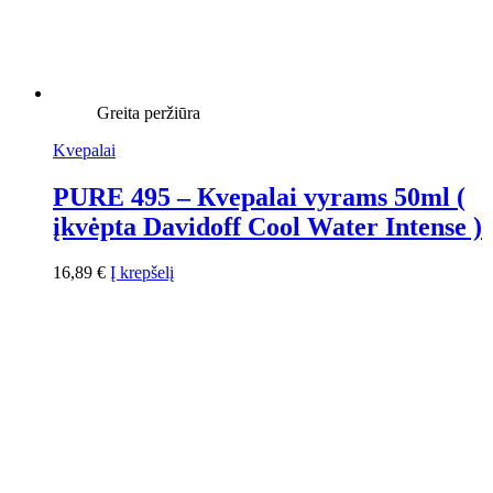
Greita peržiūra
Kvepalai
PURE 495 – Кvepalai vyrams 50ml (
įkvėpta Davidoff Cool Water Intense )
16,89
€
Į krepšelį