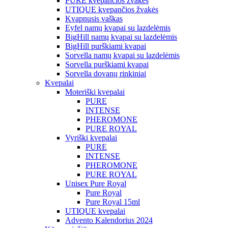
PURE kvepančios žvakės
UTIQUE kvepančios žvakės
Kvapnusis vaškas
Eyfel namų kvapai su lazdelėmis
BigHill namų kvapai su lazdelėmis
BigHill purškiami kvapai
Sorvella namų kvapai su lazdelėmis
Sorvella purškiami kvapai
Sorvella dovanų rinkiniai
Kvepalai
Moteriški kvepalai
PURE
INTENSE
PHEROMONE
PURE ROYAL
Vyriški kvepalai
PURE
INTENSE
PHEROMONE
PURE ROYAL
Unisex Pure Royal
Pure Royal
Pure Royal 15ml
UTIQUE kvepalai
Advento Kalendorius 2024