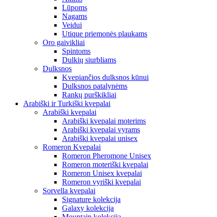
Lūpoms
Nagams
Veidui
Utique priemonės plaukams
Oro gaivikliai
Spintoms
Dulkių siurbliams
Dulksnos
Kvepiančios dulksnos kūnui
Dulksnos patalynėms
Rankų purškikliai
Arabiški ir Turkiški kvepalai
Arabiški kvepalai
Arabiški kvepalai moterims
Arabiški kvepalai vyrams
Arabiški kvepalai unisex
Romeron Kvepalai
Romeron Pheromone Unisex
Romeron moteriški kvepalai
Romeron Unisex kvepalai
Romeron vyriški kvepalai
Sorvella kvepalai
Signature kolekcija
Galaxy kolekcija
Mountain kolekcija