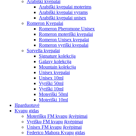
Arabiški kvepalai
Arabiški kvepalai moterims
Arabiški kvepalai vyrams
Arabiški kvepalai unisex
Romeron Kvepalai
Romeron Pheromone Unisex
Romeron moteriški kvepalai
Romeron Unisex kvepalai
Romeron vyriški kvepalai
Sorvella kvepalai
Signature kolekcija
Galaxy kolekcija
Mountain kolekcija
Unisex kvepalai
Unisex 10ml
Vyriški 50ml
Vyriški 10ml
Moteriški 50ml
Moteriški 10ml
Išparduotuvė
Kvapų gidas
Moteriškų FM kvapų įkvėpimai
Vyriškų FM kvapų įkvėpimai
Unisex FM kvapų įkvėpimai
Federico Mahora Kvapų gidas