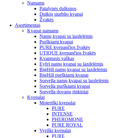
Namams
Patalynės dulksnos
Dulkių siurblio kvapai
Žvakės
Asortimentas
Kvapai namams
Namų kvapai su lazdelėmis
Purškiami kvapai
PURE kvepančios žvakės
UTIQUE kvepančios žvakės
Kvapnusis vaškas
Eyfel namų kvapai su lazdelėmis
BigHill namų kvapai su lazdelėmis
BigHill purškiami kvapai
Sorvella namų kvapai su lazdelėmis
Sorvella purškiami kvapai
Sorvella dovanų rinkiniai
Kvepalai
Moteriški kvepalai
PURE
INTENSE
PHEROMONE
PURE ROYAL
Vyriški kvepalai
PURE