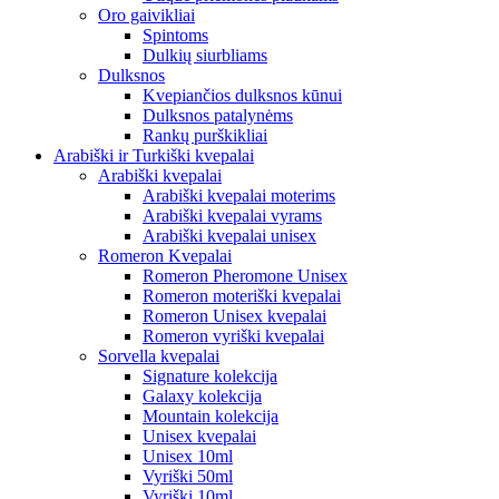
Oro gaivikliai
Spintoms
Dulkių siurbliams
Dulksnos
Kvepiančios dulksnos kūnui
Dulksnos patalynėms
Rankų purškikliai
Arabiški ir Turkiški kvepalai
Arabiški kvepalai
Arabiški kvepalai moterims
Arabiški kvepalai vyrams
Arabiški kvepalai unisex
Romeron Kvepalai
Romeron Pheromone Unisex
Romeron moteriški kvepalai
Romeron Unisex kvepalai
Romeron vyriški kvepalai
Sorvella kvepalai
Signature kolekcija
Galaxy kolekcija
Mountain kolekcija
Unisex kvepalai
Unisex 10ml
Vyriški 50ml
Vyriški 10ml