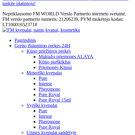
tapkite platintoju!
Nepriklausomo FM WORLD Verslo Partnerio interneto svetainė.
FM verslo partnerio numeris: 21206239, PVM mokėtojo kodas:
LT100016523718
Pagrindinis
Greito išsiuntimo prekės 24H
Kūno priežiūros prekės
Makiažo priemonės ALAYA
Kūno purškikliai
Priemonės Kūnui
Moteriški kvepalai
Pure
Intense
Pheromone
Pure Royal
Pure Royal 15ml
Vyriški kvepalai
Pure
Intense
Pheromone
Pure Royal
Unisex kvepalai sandėlyje