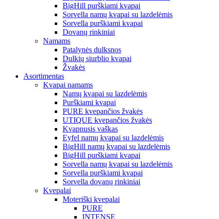
BigHill purškiami kvapai
Sorvella namų kvapai su lazdelėmis
Sorvella purškiami kvapai
Dovanų rinkiniai
Namams
Patalynės dulksnos
Dulkių siurblio kvapai
Žvakės
Asortimentas
Kvapai namams
Namų kvapai su lazdelėmis
Purškiami kvapai
PURE kvepančios žvakės
UTIQUE kvepančios žvakės
Kvapnusis vaškas
Eyfel namų kvapai su lazdelėmis
BigHill namų kvapai su lazdelėmis
BigHill purškiami kvapai
Sorvella namų kvapai su lazdelėmis
Sorvella purškiami kvapai
Sorvella dovanų rinkiniai
Kvepalai
Moteriški kvepalai
PURE
INTENSE