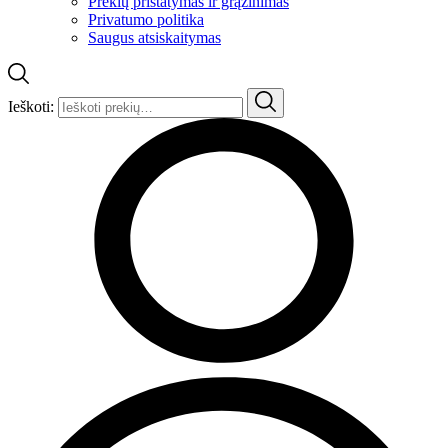
Prekių pristatymas ir grąžinimas
Privatumo politika
Saugus atsiskaitymas
Ieškoti: