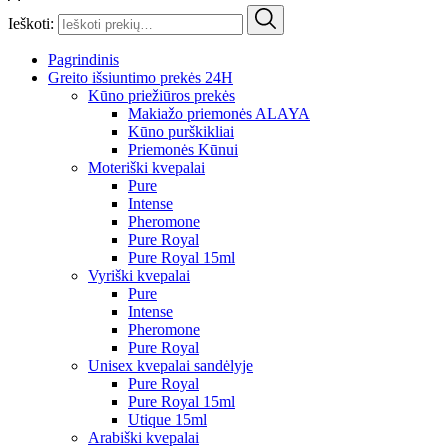
Ieškoti:
Pagrindinis
Greito išsiuntimo prekės 24H
Kūno priežiūros prekės
Makiažo priemonės ALAYA
Kūno purškikliai
Priemonės Kūnui
Moteriški kvepalai
Pure
Intense
Pheromone
Pure Royal
Pure Royal 15ml
Vyriški kvepalai
Pure
Intense
Pheromone
Pure Royal
Unisex kvepalai sandėlyje
Pure Royal
Pure Royal 15ml
Utique 15ml
Arabiški kvepalai