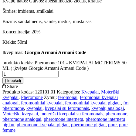
Kvapų natos: Galvos: apelsinmedžio žiedas, kriaušė
Širdies: imbieras, smilkalai
Bazinė: sandalmedis, vanilė, medus, muskusas
Koncentracija: 20%
Kiekis: 50ml
Įkvėpimas:
Giorgio Armani Armani Code
produkto kiekis: Pheromone 101 - KVEPALAI MOTERIMS 50
ML ( įkvėpta Giorgio Armani Armani Code )
Į krepšelį
Share
Produkto kodas:
120101.01
Kategorijos:
Kvepalai
,
Moteriški
kvepalai
,
Pheromone
Žymų:
feromonai
,
feromoniai kvepalai
analogai
,
feromoniniai kvepalai
,
feromoniniai kvepalai pigiau.
,
fm
pheromone
,
kvepalai
,
kvepalai su feromonais
,
kvepalų analogai
,
Moteriški kvepalai
,
moteriški kvepalai su feromonais
,
pheromone
,
pheromone analogai
,
pheromone internetu
,
pheromone internetu
pigiau
,
pheromone kvepalai pigiau
,
pheromone pigiau
,
pure
,
pure
femme