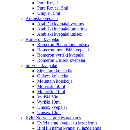
Pure Royal
Pure Royal 15ml
Utique 15ml
Arabiški kvepalai
Arabiški kvepalai vyrams
Arabiški kvepalai moterims
Arabiški kvepalai unisex
Romeron kvepalai
Romeron Pheromone unisex
Romeron moteriški kvepalai
Romeron vyriški kvepalai
Romeron Unisex kvepalai
Sorvella kvepalai
Signature kolekcija
Galaxy kolekcija
Mountain kolekcija
Moteriški 50ml
Moteriški 10ml
Vyriški 50ml
Vyriški 10ml
Unisex kvepalai
Unisex 10ml
Eyfel/Sorvella prekės namams
Eyfel namų kvapai su lazdelėmis
BigHill namų kvapai su lazdelėmis