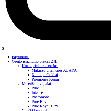
0
Pagrindinis
Greito išsiuntimo prekės 24H
Kūno priežiūros prekės
Makiažo priemonės ALAYA
Kūno purškikliai
Priemonės Kūnui
Moteriški kvepalai
Pure
Intense
Pheromone
Pure Royal
Pure Royal 15ml
Vyriški kvepalai