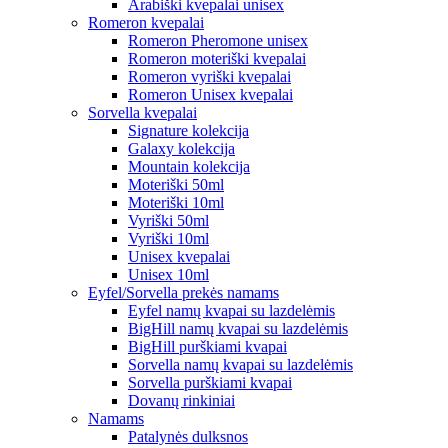
Arabiški kvepalai unisex
Romeron kvepalai
Romeron Pheromone unisex
Romeron moteriški kvepalai
Romeron vyriški kvepalai
Romeron Unisex kvepalai
Sorvella kvepalai
Signature kolekcija
Galaxy kolekcija
Mountain kolekcija
Moteriški 50ml
Moteriški 10ml
Vyriški 50ml
Vyriški 10ml
Unisex kvepalai
Unisex 10ml
Eyfel/Sorvella prekės namams
Eyfel namų kvapai su lazdelėmis
BigHill namų kvapai su lazdelėmis
BigHill purškiami kvapai
Sorvella namų kvapai su lazdelėmis
Sorvella purškiami kvapai
Dovanų rinkiniai
Namams
Patalynės dulksnos