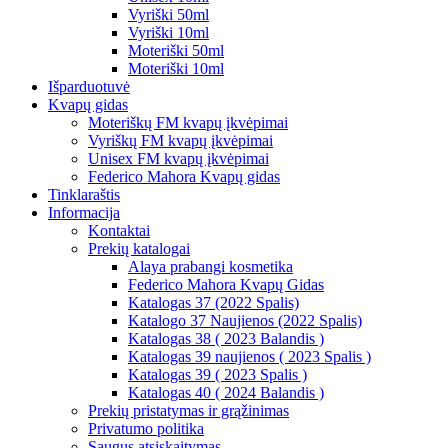
Vyriški 50ml
Vyriški 10ml
Moteriški 50ml
Moteriški 10ml
Išparduotuvė
Kvapų gidas
Moteriškų FM kvapų įkvėpimai
Vyriškų FM kvapų įkvėpimai
Unisex FM kvapų įkvėpimai
Federico Mahora Kvapų gidas
Tinklaraštis
Informacija
Kontaktai
Prekių katalogai
Alaya prabangi kosmetika
Federico Mahora Kvapų Gidas
Katalogas 37 (2022 Spalis)
Katalogo 37 Naujienos (2022 Spalis)
Katalogas 38 ( 2023 Balandis )
Katalogas 39 naujienos ( 2023 Spalis )
Katalogas 39 ( 2023 Spalis )
Katalogas 40 ( 2024 Balandis )
Prekių pristatymas ir grąžinimas
Privatumo politika
Saugus atsiskaitymas