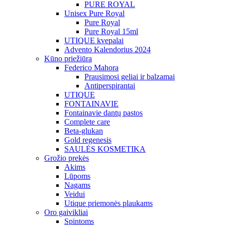
PURE ROYAL
Unisex Pure Royal
Pure Royal
Pure Royal 15ml
UTIQUE kvepalai
Advento Kalendorius 2024
Kūno priežiūra
Federico Mahora
Prausimosi geliai ir balzamai
Antiperspirantai
UTIQUE
FONTAINAVIE
Fontainavie dantų pastos
Complete care
Beta-glukan
Gold regenesis
SAULĖS KOSMETIKA
Grožio prekės
Akims
Lūpoms
Nagams
Veidui
Utique priemonės plaukams
Oro gaivikliai
Spintoms