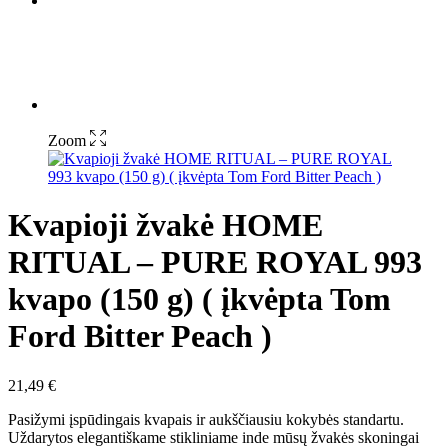
Zoom
Kvapioji žvakė HOME
RITUAL – PURE ROYAL 993
kvapo (150 g) ( įkvėpta Tom
Ford Bitter Peach )
21,49
€
Pasižymi įspūdingais kvapais ir aukščiausiu kokybės standartu.
Uždarytos elegantiškame stikliniame inde mūsų žvakės skoningai