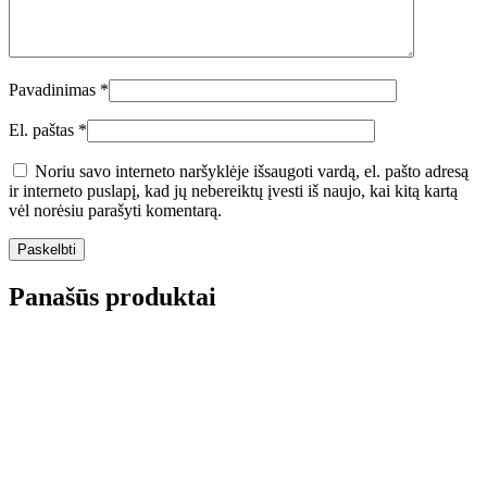
Pavadinimas
*
El. paštas
*
Noriu savo interneto naršyklėje išsaugoti vardą, el. pašto adresą
ir interneto puslapį, kad jų nebereiktų įvesti iš naujo, kai kitą kartą
vėl norėsiu parašyti komentarą.
Panašūs produktai