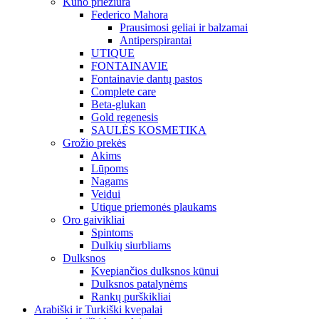
Kūno priežiūra
Federico Mahora
Prausimosi geliai ir balzamai
Antiperspirantai
UTIQUE
FONTAINAVIE
Fontainavie dantų pastos
Complete care
Beta-glukan
Gold regenesis
SAULĖS KOSMETIKA
Grožio prekės
Akims
Lūpoms
Nagams
Veidui
Utique priemonės plaukams
Oro gaivikliai
Spintoms
Dulkių siurbliams
Dulksnos
Kvepiančios dulksnos kūnui
Dulksnos patalynėms
Rankų purškikliai
Arabiški ir Turkiški kvepalai