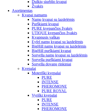
Dulkių siurblio kvapai
Žvakės
Asortimentas
Kvapai namams
Namų kvapai su lazdelėmis
Purškiami kvapai
PURE kvepančios žvakės
UTIQUE kvepančios žvakės
Kvapnusis vaškas
Eyfel namų kvapai su lazdelėmis
BigHill namų kvapai su lazdelėmis
BigHill purškiami kvapai
Sorvella namų kvapai su lazdelėmis
Sorvella purškiami kvapai
Sorvella dovanų rinkiniai
Kvepalai
Moteriški kvepalai
PURE
INTENSE
PHEROMONE
PURE ROYAL
Vyriški kvepalai
PURE
INTENSE
PHEROMONE