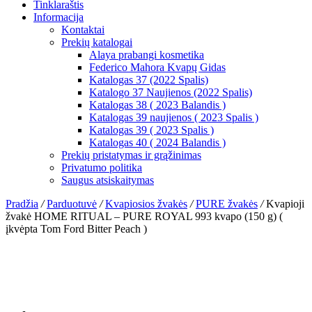
Tinklaraštis
Informacija
Kontaktai
Prekių katalogai
Alaya prabangi kosmetika
Federico Mahora Kvapų Gidas
Katalogas 37 (2022 Spalis)
Katalogo 37 Naujienos (2022 Spalis)
Katalogas 38 ( 2023 Balandis )
Katalogas 39 naujienos ( 2023 Spalis )
Katalogas 39 ( 2023 Spalis )
Katalogas 40 ( 2024 Balandis )
Prekių pristatymas ir grąžinimas
Privatumo politika
Saugus atsiskaitymas
Pradžia
/
Parduotuvė
/
Kvapiosios žvakės
/
PURE žvakės
/
Kvapioji
žvakė HOME RITUAL – PURE ROYAL 993 kvapo (150 g) (
įkvėpta Tom Ford Bitter Peach )