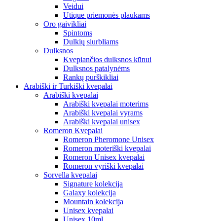
Veidui
Utique priemonės plaukams
Oro gaivikliai
Spintoms
Dulkių siurbliams
Dulksnos
Kvepiančios dulksnos kūnui
Dulksnos patalynėms
Rankų purškikliai
Arabiški ir Turkiški kvepalai
Arabiški kvepalai
Arabiški kvepalai moterims
Arabiški kvepalai vyrams
Arabiški kvepalai unisex
Romeron Kvepalai
Romeron Pheromone Unisex
Romeron moteriški kvepalai
Romeron Unisex kvepalai
Romeron vyriški kvepalai
Sorvella kvepalai
Signature kolekcija
Galaxy kolekcija
Mountain kolekcija
Unisex kvepalai
Unisex 10ml