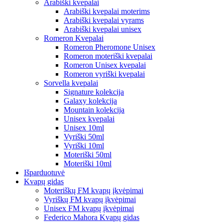
Arabiški kvepalai
Arabiški kvepalai moterims
Arabiški kvepalai vyrams
Arabiški kvepalai unisex
Romeron Kvepalai
Romeron Pheromone Unisex
Romeron moteriški kvepalai
Romeron Unisex kvepalai
Romeron vyriški kvepalai
Sorvella kvepalai
Signature kolekcija
Galaxy kolekcija
Mountain kolekcija
Unisex kvepalai
Unisex 10ml
Vyriški 50ml
Vyriški 10ml
Moteriški 50ml
Moteriški 10ml
Išparduotuvė
Kvapų gidas
Moteriškų FM kvapų įkvėpimai
Vyriškų FM kvapų įkvėpimai
Unisex FM kvapų įkvėpimai
Federico Mahora Kvapų gidas