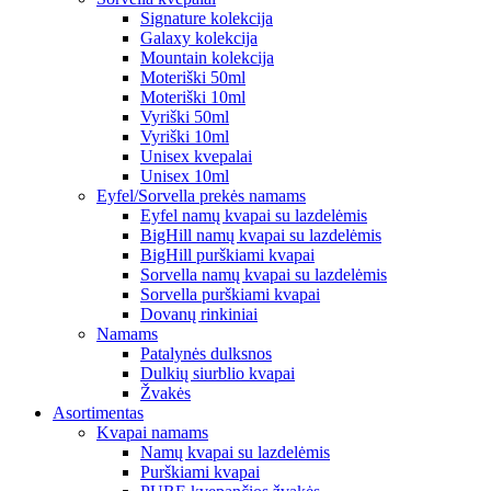
Signature kolekcija
Galaxy kolekcija
Mountain kolekcija
Moteriški 50ml
Moteriški 10ml
Vyriški 50ml
Vyriški 10ml
Unisex kvepalai
Unisex 10ml
Eyfel/Sorvella prekės namams
Eyfel namų kvapai su lazdelėmis
BigHill namų kvapai su lazdelėmis
BigHill purškiami kvapai
Sorvella namų kvapai su lazdelėmis
Sorvella purškiami kvapai
Dovanų rinkiniai
Namams
Patalynės dulksnos
Dulkių siurblio kvapai
Žvakės
Asortimentas
Kvapai namams
Namų kvapai su lazdelėmis
Purškiami kvapai