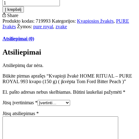
Į krepšelį
Share
Produkto kodas:
719993
Kategorijos:
Kvapiosios žvakės
,
PURE
žvakės
Žymos:
pure royal
,
zvake
Atsiliepimai (0)
Atsiliepimai
Atsiliepimų dar nėra.
Būkite pirmas aprašęs “Kvapioji žvakė HOME RITUAL – PURE
ROYAL 993 kvapo (150 g) ( įkvėpta Tom Ford Bitter Peach )”
El. pašto adresas nebus skelbiamas.
Būtini laukeliai pažymėti
*
Jūsų įvertinimas
*
Jūsų atsiliepimas
*