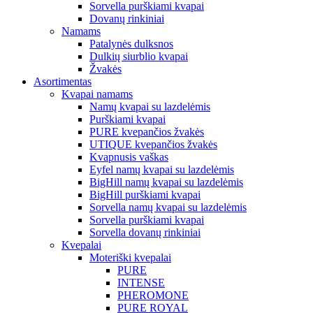
Sorvella purškiami kvapai
Dovanų rinkiniai
Namams
Patalynės dulksnos
Dulkių siurblio kvapai
Žvakės
Asortimentas
Kvapai namams
Namų kvapai su lazdelėmis
Purškiami kvapai
PURE kvepančios žvakės
UTIQUE kvepančios žvakės
Kvapnusis vaškas
Eyfel namų kvapai su lazdelėmis
BigHill namų kvapai su lazdelėmis
BigHill purškiami kvapai
Sorvella namų kvapai su lazdelėmis
Sorvella purškiami kvapai
Sorvella dovanų rinkiniai
Kvepalai
Moteriški kvepalai
PURE
INTENSE
PHEROMONE
PURE ROYAL