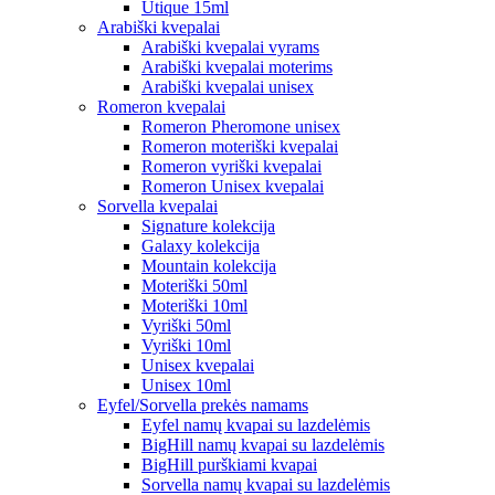
Utique 15ml
Arabiški kvepalai
Arabiški kvepalai vyrams
Arabiški kvepalai moterims
Arabiški kvepalai unisex
Romeron kvepalai
Romeron Pheromone unisex
Romeron moteriški kvepalai
Romeron vyriški kvepalai
Romeron Unisex kvepalai
Sorvella kvepalai
Signature kolekcija
Galaxy kolekcija
Mountain kolekcija
Moteriški 50ml
Moteriški 10ml
Vyriški 50ml
Vyriški 10ml
Unisex kvepalai
Unisex 10ml
Eyfel/Sorvella prekės namams
Eyfel namų kvapai su lazdelėmis
BigHill namų kvapai su lazdelėmis
BigHill purškiami kvapai
Sorvella namų kvapai su lazdelėmis