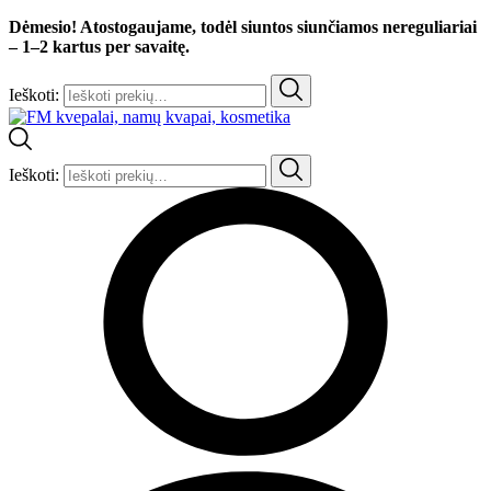
Dėmesio! Atostogaujame, todėl siuntos siunčiamos nereguliariai
– 1–2 kartus per savaitę.
Ieškoti:
Ieškoti: