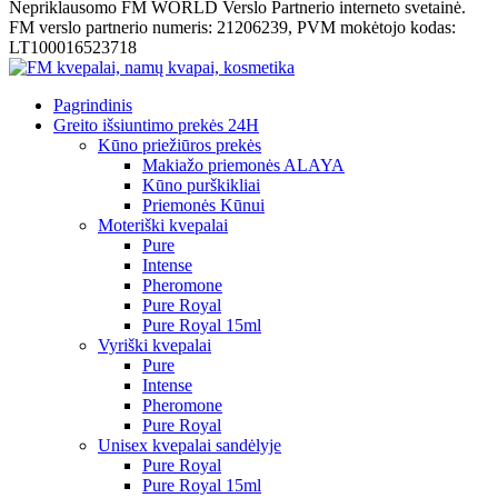
Nepriklausomo FM WORLD Verslo Partnerio interneto svetainė.
FM verslo partnerio numeris: 21206239, PVM mokėtojo kodas:
LT100016523718
Pagrindinis
Greito išsiuntimo prekės 24H
Kūno priežiūros prekės
Makiažo priemonės ALAYA
Kūno purškikliai
Priemonės Kūnui
Moteriški kvepalai
Pure
Intense
Pheromone
Pure Royal
Pure Royal 15ml
Vyriški kvepalai
Pure
Intense
Pheromone
Pure Royal
Unisex kvepalai sandėlyje
Pure Royal
Pure Royal 15ml