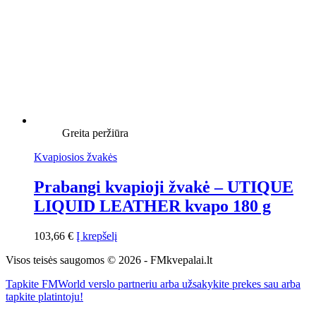
Greita peržiūra
Kvapiosios žvakės
Prabangi kvapioji žvakė – UTIQUE
LIQUID LEATHER kvapo 180 g
103,66
€
Į krepšelį
Visos teisės saugomos © 2026 - FMkvepalai.lt
Tapkite FMWorld verslo partneriu arba užsakykite prekes sau arba
tapkite platintoju!