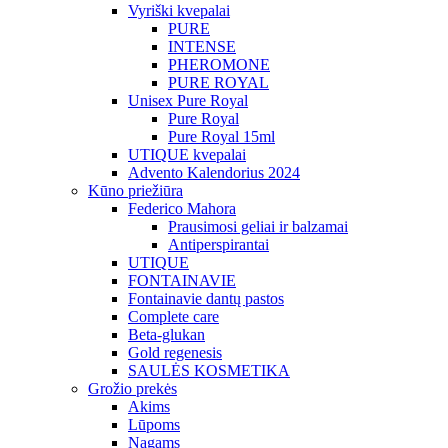
Vyriški kvepalai
PURE
INTENSE
PHEROMONE
PURE ROYAL
Unisex Pure Royal
Pure Royal
Pure Royal 15ml
UTIQUE kvepalai
Advento Kalendorius 2024
Kūno priežiūra
Federico Mahora
Prausimosi geliai ir balzamai
Antiperspirantai
UTIQUE
FONTAINAVIE
Fontainavie dantų pastos
Complete care
Beta-glukan
Gold regenesis
SAULĖS KOSMETIKA
Grožio prekės
Akims
Lūpoms
Nagams