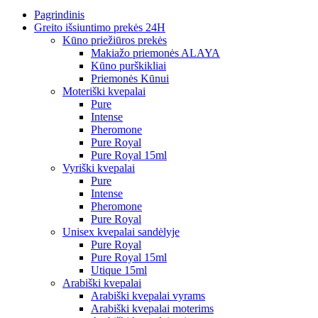
Pagrindinis
Greito išsiuntimo prekės 24H
Kūno priežiūros prekės
Makiažo priemonės ALAYA
Kūno purškikliai
Priemonės Kūnui
Moteriški kvepalai
Pure
Intense
Pheromone
Pure Royal
Pure Royal 15ml
Vyriški kvepalai
Pure
Intense
Pheromone
Pure Royal
Unisex kvepalai sandėlyje
Pure Royal
Pure Royal 15ml
Utique 15ml
Arabiški kvepalai
Arabiški kvepalai vyrams
Arabiški kvepalai moterims