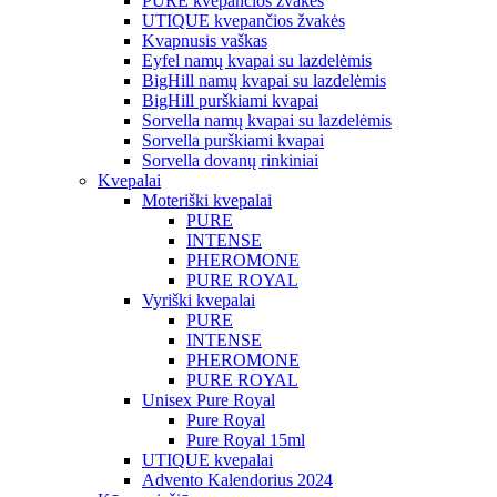
PURE kvepančios žvakės
UTIQUE kvepančios žvakės
Kvapnusis vaškas
Eyfel namų kvapai su lazdelėmis
BigHill namų kvapai su lazdelėmis
BigHill purškiami kvapai
Sorvella namų kvapai su lazdelėmis
Sorvella purškiami kvapai
Sorvella dovanų rinkiniai
Kvepalai
Moteriški kvepalai
PURE
INTENSE
PHEROMONE
PURE ROYAL
Vyriški kvepalai
PURE
INTENSE
PHEROMONE
PURE ROYAL
Unisex Pure Royal
Pure Royal
Pure Royal 15ml
UTIQUE kvepalai
Advento Kalendorius 2024