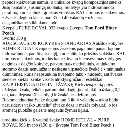
papuoš kiekvienus namus, o unikalios kvapų kompozicijos suteiks
Jūsų namams jausmingą nuotaiką. Sudėtyje yra hidrorafinuoto
parafino, kuris atitinka griežtus vokiškos RAL normos reikalavimus.
• žvakės degimo laikas nuo 35 iki 40 valandų • uždaryta
elegantiškame stikliniame inde
Kvepalų PURE ROYAL 993 kvapo. Įkvėpta
Tom Ford Bitter
Peach
Svoris: 150 g
AUKŠČIAUSIOS KOKYBĖS STANDARTAS Aukštos kokybės
HOME RITUAL Kvapiosioms žvakėms pagaminti panaudojome
hidrorafinuotą parafiną ir dagtį, kurie atitinka griežtus vokiškos RAL
normos reikalavimus, tokius kaip: • kvapo intensyvumas • tolygus
degimas • dagčio kokybė, patvarumas- medvilninis, atitinkamo
storumo dagtis nenulūžta ir neskęsta tirpstačioje žvakėje • minimalus
dūminimas, kuris neapsunkina kvėpamo takų • nuosėdų ant žvakės
sienelės kiekis- žvakė visada atrodys gražiai ir estetiškai
KAIP TEISINGAI DEGINTI ŽVAKĘ Kiekvieną kartą prieš
uždegant žvakę reikėtų patrumpinti dagtį, jo turi likti maždaug 0,5
cm, tada liepsna išliks tolygi ir žvakė nesideformuos.
Rekomenduotina žvakę deginti nuo 3 iki 4 valandų – tokiu būdu
nesusidarys vaško „tunelis“ (žvakė degs ir mažės tolygiai), o jos
aromatų puokšte galėsite mėgautis žymiai ilgiau.
produkto kiekis: Kvapioji žvakė HOME RITUAL – PURE
ROYAL 993 kvapo (150 g) ( įkvėpta Tom Ford Bitter Peach )