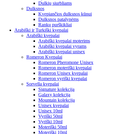
Dulkių siurbliams
Dulksnos
Kvepiančios dulksnos kūnui
Dulksnos patalynėms
Rankų purškikliai
Arabiški ir Turkiški kvepalai
Arabiški kvepalai
Arabiški kvepalai moterims
Arabiški kvepalai vyrams
Arabiški kvepalai unisex
Romeron Kvepalai
Romeron Pheromone Unisex
Romeron moteriški kvepalai
Romeron Unisex kvepalai
Romeron vyriški kvepalai
Sorvella kvepalai
Signature kolekcija
Galaxy kolekcija
Mountain kolekcija
Unisex kvepalai
Unisex 10ml
Vyriški 50ml
Vyriški 10ml
Moteriški 50ml
Moteriški 10ml