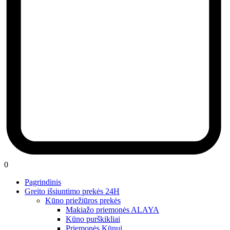
0
Pagrindinis
Greito išsiuntimo prekės 24H
Kūno priežiūros prekės
Makiažo priemonės ALAYA
Kūno purškikliai
Priemonės Kūnui