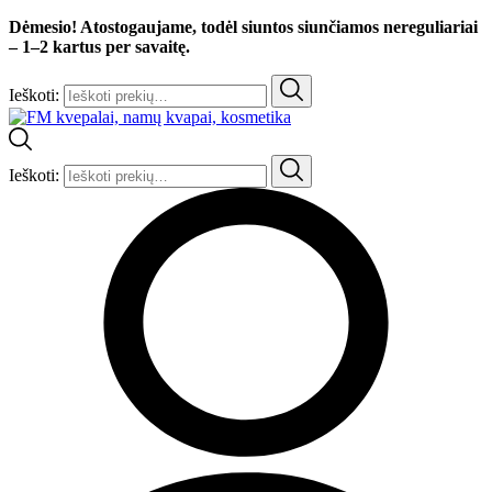
Dėmesio! Atostogaujame, todėl siuntos siunčiamos nereguliariai
– 1–2 kartus per savaitę.
Ieškoti:
Ieškoti: