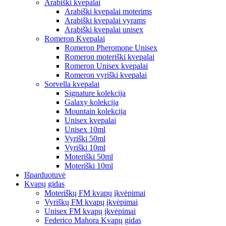
Arabiški kvepalai
Arabiški kvepalai moterims
Arabiški kvepalai vyrams
Arabiški kvepalai unisex
Romeron Kvepalai
Romeron Pheromone Unisex
Romeron moteriški kvepalai
Romeron Unisex kvepalai
Romeron vyriški kvepalai
Sorvella kvepalai
Signature kolekcija
Galaxy kolekcija
Mountain kolekcija
Unisex kvepalai
Unisex 10ml
Vyriški 50ml
Vyriški 10ml
Moteriški 50ml
Moteriški 10ml
Išparduotuvė
Kvapų gidas
Moteriškų FM kvapų įkvėpimai
Vyriškų FM kvapų įkvėpimai
Unisex FM kvapų įkvėpimai
Federico Mahora Kvapų gidas