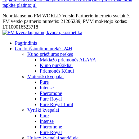
tapkite platintoju!
Nepriklausomo FM WORLD Verslo Partnerio interneto svetainė.
FM verslo partnerio numeris: 21206239, PVM mokėtojo kodas:
LT100016523718
Pagrindinis
Greito išsiuntimo prekės 24H
Kūno priežiūros prekės
Makiažo priemonės ALAYA
Kūno purškikliai
Priemonės Kūnui
Moteriški kvepalai
Pure
Intense
Pheromone
Pure Royal
Pure Royal 15ml
Vyriški kvepalai
Pure
Intense
Pheromone
Pure Royal
Unisex kvepalai sandėlyje