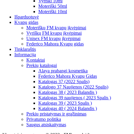
Vyriški 10ml
Moteriški 50ml
Moteriški 10ml
Išparduotuvė
Kvapų gidas
Moteriškų FM kvapų įkvėpimai
Vyriškų FM kvapų įkvėpimai
Unisex FM kvapų įkvėpimai
Federico Mahora Kvapų gidas
Tinklaraštis
Informacija
Kontaktai
Prekių katalogai
Alaya prabangi kosmetika
Federico Mahora Kvapų Gidas
Katalogas 37 (2022 Spalis)
Katalogo 37 Naujienos (2022 Spalis)
Katalogas 38 ( 2023 Balandis )
Katalogas 39 naujienos ( 2023 Spalis )
Katalogas 39 ( 2023 Spalis )
Katalogas 40 ( 2024 Balandis )
Prekių pristatymas ir grąžinimas
Privatumo politika
Saugus atsiskaitymas