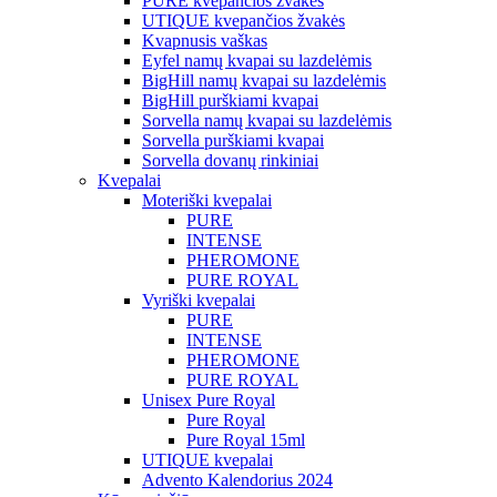
PURE kvepančios žvakės
UTIQUE kvepančios žvakės
Kvapnusis vaškas
Eyfel namų kvapai su lazdelėmis
BigHill namų kvapai su lazdelėmis
BigHill purškiami kvapai
Sorvella namų kvapai su lazdelėmis
Sorvella purškiami kvapai
Sorvella dovanų rinkiniai
Kvepalai
Moteriški kvepalai
PURE
INTENSE
PHEROMONE
PURE ROYAL
Vyriški kvepalai
PURE
INTENSE
PHEROMONE
PURE ROYAL
Unisex Pure Royal
Pure Royal
Pure Royal 15ml
UTIQUE kvepalai
Advento Kalendorius 2024