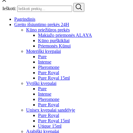
Ieškoti:
Pagrindinis
Greito išsiuntimo prekės 24H
Kūno priežiūros prekės
Makiažo priemonės ALAYA
Kūno purškikliai
Priemonės Kūnui
Moteriški kvepalai
Pure
Intense
Pheromone
Pure Royal
Pure Royal 15ml
Vyriški kvepalai
Pure
Intense
Pheromone
Pure Royal
Unisex kvepalai sandėlyje
Pure Royal
Pure Royal 15ml
Utique 15ml
Arabiški kvepalai