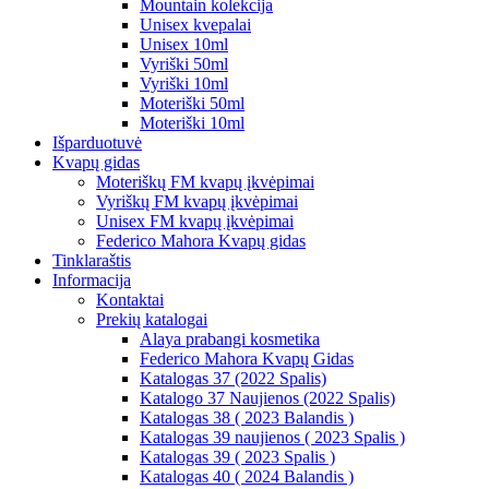
Mountain kolekcija
Unisex kvepalai
Unisex 10ml
Vyriški 50ml
Vyriški 10ml
Moteriški 50ml
Moteriški 10ml
Išparduotuvė
Kvapų gidas
Moteriškų FM kvapų įkvėpimai
Vyriškų FM kvapų įkvėpimai
Unisex FM kvapų įkvėpimai
Federico Mahora Kvapų gidas
Tinklaraštis
Informacija
Kontaktai
Prekių katalogai
Alaya prabangi kosmetika
Federico Mahora Kvapų Gidas
Katalogas 37 (2022 Spalis)
Katalogo 37 Naujienos (2022 Spalis)
Katalogas 38 ( 2023 Balandis )
Katalogas 39 naujienos ( 2023 Spalis )
Katalogas 39 ( 2023 Spalis )
Katalogas 40 ( 2024 Balandis )