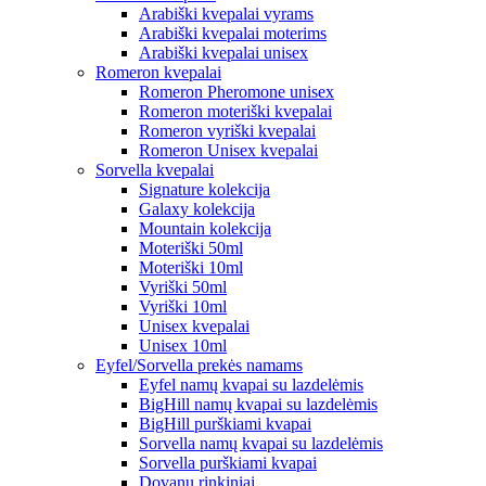
Arabiški kvepalai vyrams
Arabiški kvepalai moterims
Arabiški kvepalai unisex
Romeron kvepalai
Romeron Pheromone unisex
Romeron moteriški kvepalai
Romeron vyriški kvepalai
Romeron Unisex kvepalai
Sorvella kvepalai
Signature kolekcija
Galaxy kolekcija
Mountain kolekcija
Moteriški 50ml
Moteriški 10ml
Vyriški 50ml
Vyriški 10ml
Unisex kvepalai
Unisex 10ml
Eyfel/Sorvella prekės namams
Eyfel namų kvapai su lazdelėmis
BigHill namų kvapai su lazdelėmis
BigHill purškiami kvapai
Sorvella namų kvapai su lazdelėmis
Sorvella purškiami kvapai
Dovanų rinkiniai