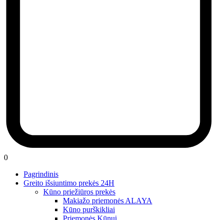
0
Pagrindinis
Greito išsiuntimo prekės 24H
Kūno priežiūros prekės
Makiažo priemonės ALAYA
Kūno purškikliai
Priemonės Kūnui