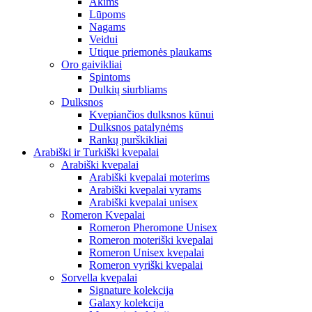
Akims
Lūpoms
Nagams
Veidui
Utique priemonės plaukams
Oro gaivikliai
Spintoms
Dulkių siurbliams
Dulksnos
Kvepiančios dulksnos kūnui
Dulksnos patalynėms
Rankų purškikliai
Arabiški ir Turkiški kvepalai
Arabiški kvepalai
Arabiški kvepalai moterims
Arabiški kvepalai vyrams
Arabiški kvepalai unisex
Romeron Kvepalai
Romeron Pheromone Unisex
Romeron moteriški kvepalai
Romeron Unisex kvepalai
Romeron vyriški kvepalai
Sorvella kvepalai
Signature kolekcija
Galaxy kolekcija