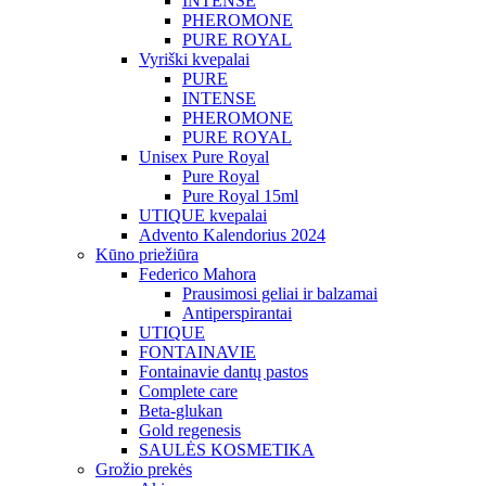
INTENSE
PHEROMONE
PURE ROYAL
Vyriški kvepalai
PURE
INTENSE
PHEROMONE
PURE ROYAL
Unisex Pure Royal
Pure Royal
Pure Royal 15ml
UTIQUE kvepalai
Advento Kalendorius 2024
Kūno priežiūra
Federico Mahora
Prausimosi geliai ir balzamai
Antiperspirantai
UTIQUE
FONTAINAVIE
Fontainavie dantų pastos
Complete care
Beta-glukan
Gold regenesis
SAULĖS KOSMETIKA
Grožio prekės