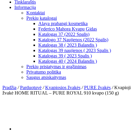
Tinklaraštis
Informacija
Kontaktai
Prekių katalogai
Alaya prabangi kosmetika
Federico Mahora Kvapų Gidas
Katalogas 37 (2022 Spalis)
Katalogo 37 Naujienos (2022 Spalis)
Katalogas 38 ( 2023 Balandis )
Katalogas 39 naujienos ( 2023 Spalis )
Katalogas 39 ( 2023 Spalis )
Katalogas 40 ( 2024 Balandis )
Prekių pristatymas ir grąžinimas
Privatumo politika
Saugus atsiskaitymas
Pradžia
/
Parduotuvė
/
Kvapiosios žvakės
/
PURE žvakės
/
Kvapioji
žvakė HOME RITUAL – PURE ROYAL 910 kvapo (150 g)