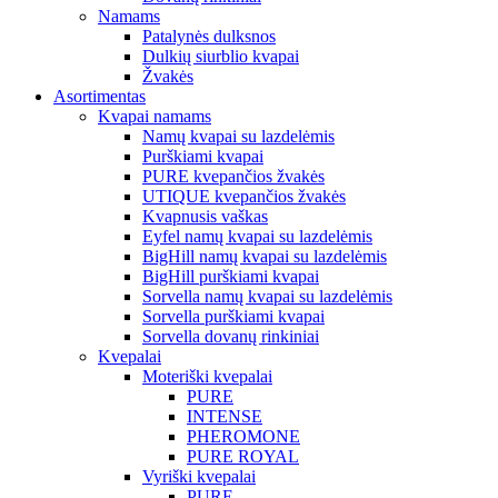
Namams
Patalynės dulksnos
Dulkių siurblio kvapai
Žvakės
Asortimentas
Kvapai namams
Namų kvapai su lazdelėmis
Purškiami kvapai
PURE kvepančios žvakės
UTIQUE kvepančios žvakės
Kvapnusis vaškas
Eyfel namų kvapai su lazdelėmis
BigHill namų kvapai su lazdelėmis
BigHill purškiami kvapai
Sorvella namų kvapai su lazdelėmis
Sorvella purškiami kvapai
Sorvella dovanų rinkiniai
Kvepalai
Moteriški kvepalai
PURE
INTENSE
PHEROMONE
PURE ROYAL
Vyriški kvepalai
PURE