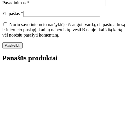
Pavadinimas
*
El. paštas
*
Noriu savo interneto naršyklėje išsaugoti vardą, el. pašto adresą
ir interneto puslapį, kad jų nebereiktų įvesti iš naujo, kai kitą kartą
vėl norėsiu parašyti komentarą.
Panašūs produktai