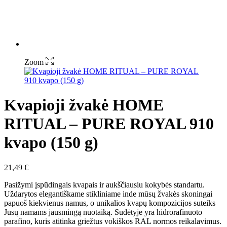
Zoom
Kvapioji žvakė HOME
RITUAL – PURE ROYAL 910
kvapo (150 g)
21,49
€
Pasižymi įspūdingais kvapais ir aukščiausiu kokybės standartu.
Uždarytos elegantiškame stikliniame inde mūsų žvakės skoningai
papuoš kiekvienus namus, o unikalios kvapų kompozicijos suteiks
Jūsų namams jausmingą nuotaiką. Sudėtyje yra hidrorafinuoto
parafino, kuris atitinka griežtus vokiškos RAL normos reikalavimus.