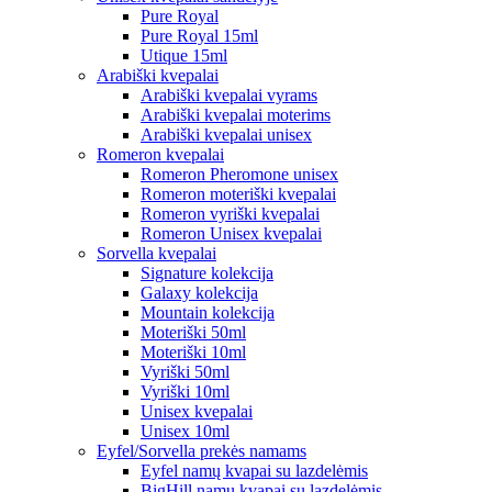
Pure Royal
Pure Royal 15ml
Utique 15ml
Arabiški kvepalai
Arabiški kvepalai vyrams
Arabiški kvepalai moterims
Arabiški kvepalai unisex
Romeron kvepalai
Romeron Pheromone unisex
Romeron moteriški kvepalai
Romeron vyriški kvepalai
Romeron Unisex kvepalai
Sorvella kvepalai
Signature kolekcija
Galaxy kolekcija
Mountain kolekcija
Moteriški 50ml
Moteriški 10ml
Vyriški 50ml
Vyriški 10ml
Unisex kvepalai
Unisex 10ml
Eyfel/Sorvella prekės namams
Eyfel namų kvapai su lazdelėmis
BigHill namų kvapai su lazdelėmis