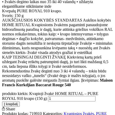
• žvakės degimo laikas nuo 35 iki 40 valandų • uždaryta
elegantiškame stikliniame inde
Kvepalų PURE ROYAL 910 kvapo.
Svoris: 150 g
AUKŠČIAUSIOS KOKYBĖS STANDARTAS Aukštos kokybės
HOME RITUAL Kvapiosioms žvakėms pagaminti panaudojome
hidrorafinuotą parafiną ir dagtį, kurie atitinka griežtus vokiškos RAL
normos reikalavimus, tokius kaip: • kvapo intensyvumas • tolygus
degimas • dagčio kokybė, patvarumas- medvilninis, atitinkamo
storumo dagtis nenulūžta ir neskęsta tirpstačioje žvakėje • minimalus
dūminimas, kuris neapsunkina kvėpamo takų • nuosėdų ant žvakės
sienelės kiekis- žvakė visada atrodys gražiai ir estetiškai
KAIP TEISINGAI DEGINTI ŽVAKĘ Kiekvieną kartą prieš
uždegant žvakę reikėtų patrumpinti dagtį, jo turi likti maždaug 0,5
cm, tada liepsna išliks tolygi ir žvakė nesideformuos.
Rekomenduotina žvakę deginti nuo 3 iki 4 valandų – tokiu būdu
nesusidarys vaško „tunelis“ (žvakė degs ir mažės tolygiai), o jos
aromatų puokšte galėsite mėgautis žymiai ilgiau. Įkvėpimas:
Maison
Francis Kurkdjian Baccarat Rouge 540
produkto kiekis: Kvapioji žvakė HOME RITUAL – PURE
ROYAL 910 kvapo (150 g)
Į krepšelį
Share
Produkto kodas:
719910
Kategorijos:
Kvapiosios žvakės
,
PURE