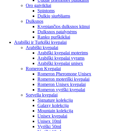
Utique priemonės plaukams
Oro gaivikliai
Spintoms
Dulkių siurbliams
Dulksnos
Kvepiančios dulksnos kūnui
Dulksnos patalynėms
Rankų purškikliai
Arabiški ir Turkiški kvepalai
Arabiški kvepalai
Arabiški kvepalai moterims
Arabiški kvepalai vyrams
Arabiški kvepalai unisex
Romeron Kvepalai
Romeron Pheromone Unisex
Romeron moteriški kvepalai
Romeron Unisex kvepalai
Romeron vyriški kvepalai
Sorvella kvepalai
Signature kolekcija
Galaxy kolekcija
Mountain kolekcija
Unisex kvepalai
Unisex 10ml
Vyriški 50ml