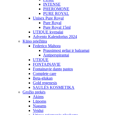
INTENSE
PHEROMONE
PURE ROYAL
Unisex Pure Royal
Pure Royal
Pure Royal 15ml
UTIQUE kvepalai
Advento Kalendorius 2024
Kūno priežiūra
Federico Mahora
Prausimosi geliai ir balzamai
Antiperspirantai
UTIQUE
FONTAINAVIE
Fontainavie dantų pastos
Complete care
Beta-glukan
Gold regenesis
SAULĖS KOSMETIKA
Grožio prekės
Akims
Lūpoms
Nagams
Veidui