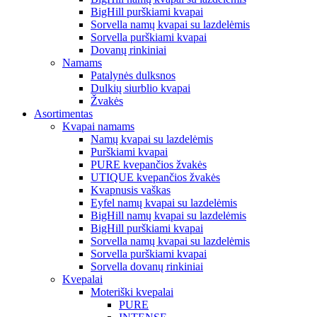
BigHill purškiami kvapai
Sorvella namų kvapai su lazdelėmis
Sorvella purškiami kvapai
Dovanų rinkiniai
Namams
Patalynės dulksnos
Dulkių siurblio kvapai
Žvakės
Asortimentas
Kvapai namams
Namų kvapai su lazdelėmis
Purškiami kvapai
PURE kvepančios žvakės
UTIQUE kvepančios žvakės
Kvapnusis vaškas
Eyfel namų kvapai su lazdelėmis
BigHill namų kvapai su lazdelėmis
BigHill purškiami kvapai
Sorvella namų kvapai su lazdelėmis
Sorvella purškiami kvapai
Sorvella dovanų rinkiniai
Kvepalai
Moteriški kvepalai
PURE