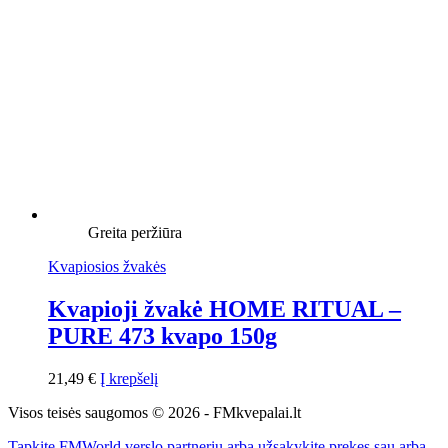
Greita peržiūra
Kvapiosios žvakės
Kvapioji žvakė HOME RITUAL –
PURE 473 kvapo 150g
21,49
€
Į krepšelį
Visos teisės saugomos © 2026 - FMkvepalai.lt
Tapkite FMWorld verslo partneriu arba užsakykite prekes sau arba