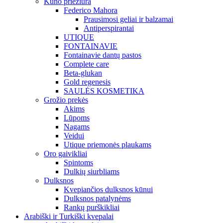
Kūno priežiūra
Federico Mahora
Prausimosi geliai ir balzamai
Antiperspirantai
UTIQUE
FONTAINAVIE
Fontainavie dantų pastos
Complete care
Beta-glukan
Gold regenesis
SAULĖS KOSMETIKA
Grožio prekės
Akims
Lūpoms
Nagams
Veidui
Utique priemonės plaukams
Oro gaivikliai
Spintoms
Dulkių siurbliams
Dulksnos
Kvepiančios dulksnos kūnui
Dulksnos patalynėms
Rankų purškikliai
Arabiški ir Turkiški kvepalai