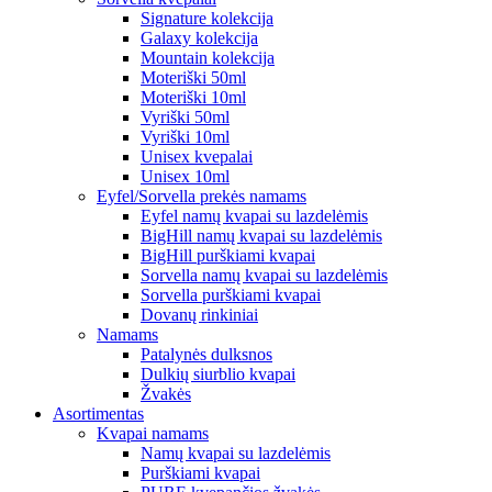
Signature kolekcija
Galaxy kolekcija
Mountain kolekcija
Moteriški 50ml
Moteriški 10ml
Vyriški 50ml
Vyriški 10ml
Unisex kvepalai
Unisex 10ml
Eyfel/Sorvella prekės namams
Eyfel namų kvapai su lazdelėmis
BigHill namų kvapai su lazdelėmis
BigHill purškiami kvapai
Sorvella namų kvapai su lazdelėmis
Sorvella purškiami kvapai
Dovanų rinkiniai
Namams
Patalynės dulksnos
Dulkių siurblio kvapai
Žvakės
Asortimentas
Kvapai namams
Namų kvapai su lazdelėmis
Purškiami kvapai