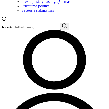
Prekių pristatymas ir grąžinimas
Privatumo politika
Saugus atsiskaitymas
Ieškoti: