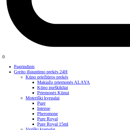
0
Pagrindinis
Greito išsiuntimo prekės 24H
Kūno priežiūros prekės
Makiažo priemonės ALAYA
Kūno purškikliai
Priemonės Kūnui
Moteriški kvepalai
Pure
Intense
Pheromone
Pure Royal
Pure Royal 15ml
Vyriški kvepalai