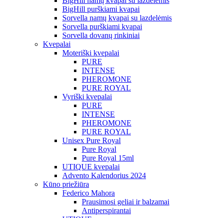
BigHill namų kvapai su lazdelėmis
BigHill purškiami kvapai
Sorvella namų kvapai su lazdelėmis
Sorvella purškiami kvapai
Sorvella dovanų rinkiniai
Kvepalai
Moteriški kvepalai
PURE
INTENSE
PHEROMONE
PURE ROYAL
Vyriški kvepalai
PURE
INTENSE
PHEROMONE
PURE ROYAL
Unisex Pure Royal
Pure Royal
Pure Royal 15ml
UTIQUE kvepalai
Advento Kalendorius 2024
Kūno priežiūra
Federico Mahora
Prausimosi geliai ir balzamai
Antiperspirantai