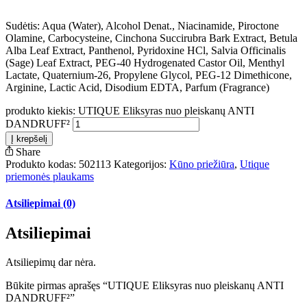
Sudėtis: Aqua (Water), Alcohol Denat., Niacinamide, Piroctone
Olamine, Carbocysteine, Cinchona Succirubra Bark Extract, Betula
Alba Leaf Extract, Panthenol, Pyridoxine HCl, Salvia Officinalis
(Sage) Leaf Extract, PEG-40 Hydrogenated Castor Oil, Menthyl
Lactate, Quaternium-26, Propylene Glycol, PEG-12 Dimethicone,
Arginine, Lactic Acid, Disodium EDTA, Parfum (Fragrance)
produkto kiekis: UTIQUE Eliksyras nuo pleiskanų ANTI
DANDRUFF²
Į krepšelį
Share
Produkto kodas:
502113
Kategorijos:
Kūno priežiūra
,
Utique
priemonės plaukams
Atsiliepimai (0)
Atsiliepimai
Atsiliepimų dar nėra.
Būkite pirmas aprašęs “UTIQUE Eliksyras nuo pleiskanų ANTI
DANDRUFF²”