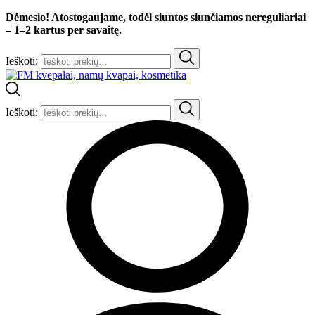
Dėmesio! Atostogaujame, todėl siuntos siunčiamos nereguliariai
– 1–2 kartus per savaitę.
Ieškoti:
Ieškoti: