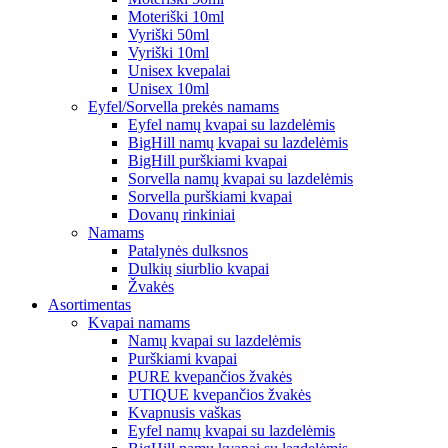
Moteriški 10ml
Vyriški 50ml
Vyriški 10ml
Unisex kvepalai
Unisex 10ml
Eyfel/Sorvella prekės namams
Eyfel namų kvapai su lazdelėmis
BigHill namų kvapai su lazdelėmis
BigHill purškiami kvapai
Sorvella namų kvapai su lazdelėmis
Sorvella purškiami kvapai
Dovanų rinkiniai
Namams
Patalynės dulksnos
Dulkių siurblio kvapai
Žvakės
Asortimentas
Kvapai namams
Namų kvapai su lazdelėmis
Purškiami kvapai
PURE kvepančios žvakės
UTIQUE kvepančios žvakės
Kvapnusis vaškas
Eyfel namų kvapai su lazdelėmis