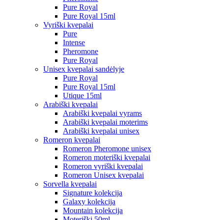
Pure Royal
Pure Royal 15ml
Vyriški kvepalai
Pure
Intense
Pheromone
Pure Royal
Unisex kvepalai sandėlyje
Pure Royal
Pure Royal 15ml
Utique 15ml
Arabiški kvepalai
Arabiški kvepalai vyrams
Arabiški kvepalai moterims
Arabiški kvepalai unisex
Romeron kvepalai
Romeron Pheromone unisex
Romeron moteriški kvepalai
Romeron vyriški kvepalai
Romeron Unisex kvepalai
Sorvella kvepalai
Signature kolekcija
Galaxy kolekcija
Mountain kolekcija
Moteriški 50ml