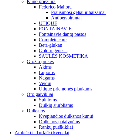
Kūno priežiūra
Federico Mahora
Prausimosi geliai ir balzamai
Antiperspirantai
UTIQUE
FONTAINAVIE
Fontainavie dantų pastos
Complete care
Beta-glukan
Gold regenesis
SAULĖS KOSMETIKA
Grožio prekės
Akims
Lūpoms
Nagams
Veidui
Utique priemonės plaukams
Oro gaivikliai
Spintoms
Dulkių siurbliams
Dulksnos
Kvepiančios dulksnos kūnui
Dulksnos patalynėms
Rankų purškikliai
Arabiški ir Turkiški kvepalai