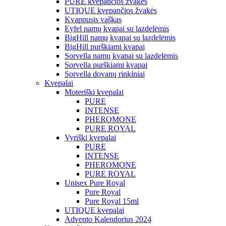
PURE kvepančios žvakės
UTIQUE kvepančios žvakės
Kvapnusis vaškas
Eyfel namų kvapai su lazdelėmis
BigHill namų kvapai su lazdelėmis
BigHill purškiami kvapai
Sorvella namų kvapai su lazdelėmis
Sorvella purškiami kvapai
Sorvella dovanų rinkiniai
Kvepalai
Moteriški kvepalai
PURE
INTENSE
PHEROMONE
PURE ROYAL
Vyriški kvepalai
PURE
INTENSE
PHEROMONE
PURE ROYAL
Unisex Pure Royal
Pure Royal
Pure Royal 15ml
UTIQUE kvepalai
Advento Kalendorius 2024