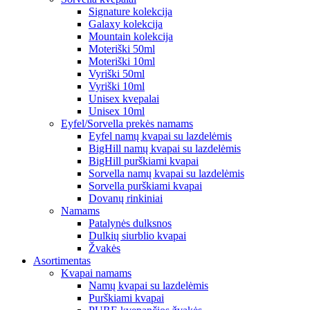
Signature kolekcija
Galaxy kolekcija
Mountain kolekcija
Moteriški 50ml
Moteriški 10ml
Vyriški 50ml
Vyriški 10ml
Unisex kvepalai
Unisex 10ml
Eyfel/Sorvella prekės namams
Eyfel namų kvapai su lazdelėmis
BigHill namų kvapai su lazdelėmis
BigHill purškiami kvapai
Sorvella namų kvapai su lazdelėmis
Sorvella purškiami kvapai
Dovanų rinkiniai
Namams
Patalynės dulksnos
Dulkių siurblio kvapai
Žvakės
Asortimentas
Kvapai namams
Namų kvapai su lazdelėmis
Purškiami kvapai