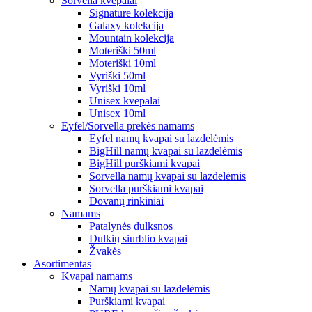
Sorvella kvepalai
Signature kolekcija
Galaxy kolekcija
Mountain kolekcija
Moteriški 50ml
Moteriški 10ml
Vyriški 50ml
Vyriški 10ml
Unisex kvepalai
Unisex 10ml
Eyfel/Sorvella prekės namams
Eyfel namų kvapai su lazdelėmis
BigHill namų kvapai su lazdelėmis
BigHill purškiami kvapai
Sorvella namų kvapai su lazdelėmis
Sorvella purškiami kvapai
Dovanų rinkiniai
Namams
Patalynės dulksnos
Dulkių siurblio kvapai
Žvakės
Asortimentas
Kvapai namams
Namų kvapai su lazdelėmis
Purškiami kvapai