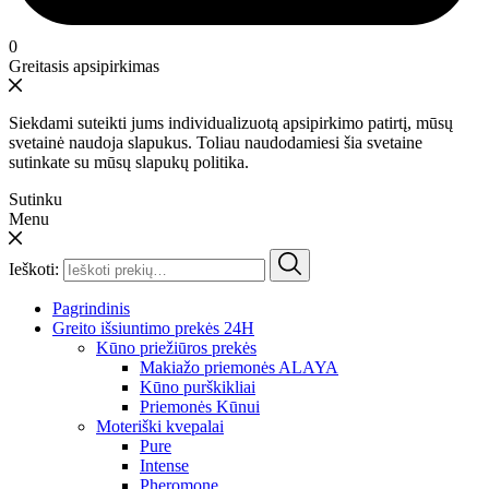
0
Greitasis apsipirkimas
Siekdami suteikti jums individualizuotą apsipirkimo patirtį, mūsų
svetainė naudoja slapukus. Toliau naudodamiesi šia svetaine
sutinkate su mūsų slapukų politika.
Sutinku
Menu
Ieškoti:
Pagrindinis
Greito išsiuntimo prekės 24H
Kūno priežiūros prekės
Makiažo priemonės ALAYA
Kūno purškikliai
Priemonės Kūnui
Moteriški kvepalai
Pure
Intense
Pheromone