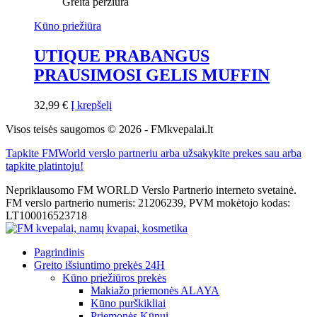
Greita peržiūra
Kūno priežiūra
UTIQUE PRABANGUS
PRAUSIMOSI GELIS MUFFIN
32,99
€
Į krepšelį
Visos teisės saugomos © 2026 - FMkvepalai.lt
Tapkite FMWorld verslo partneriu arba užsakykite prekes sau arba
tapkite platintoju!
Nepriklausomo FM WORLD Verslo Partnerio interneto svetainė.
FM verslo partnerio numeris: 21206239, PVM mokėtojo kodas:
LT100016523718
Pagrindinis
Greito išsiuntimo prekės 24H
Kūno priežiūros prekės
Makiažo priemonės ALAYA
Kūno purškikliai
Priemonės Kūnui