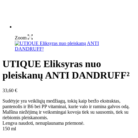
Zoom
UTIQUE Eliksyras nuo
pleiskanų ANTI DANDRUFF²
33,60
€
Sudėtyje yra veikliųjų medžiagų, tokių kaip beržo ekstraktas,
pantenolis ir B6 bei PP vitaminai, kurie valo ir ramina galvos odą.
Malšina niežėjimą ir veiksmingai kovoja tiek su sausomis, tiek su
riebiomis pleiskanomis.
Lengva naudoti, nenuplaunama priemonė.
150 ml