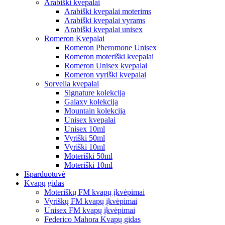
Arabiški kvepalai
Arabiški kvepalai moterims
Arabiški kvepalai vyrams
Arabiški kvepalai unisex
Romeron Kvepalai
Romeron Pheromone Unisex
Romeron moteriški kvepalai
Romeron Unisex kvepalai
Romeron vyriški kvepalai
Sorvella kvepalai
Signature kolekcija
Galaxy kolekcija
Mountain kolekcija
Unisex kvepalai
Unisex 10ml
Vyriški 50ml
Vyriški 10ml
Moteriški 50ml
Moteriški 10ml
Išparduotuvė
Kvapų gidas
Moteriškų FM kvapų įkvėpimai
Vyriškų FM kvapų įkvėpimai
Unisex FM kvapų įkvėpimai
Federico Mahora Kvapų gidas