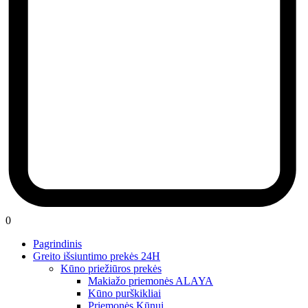
0
Pagrindinis
Greito išsiuntimo prekės 24H
Kūno priežiūros prekės
Makiažo priemonės ALAYA
Kūno purškikliai
Priemonės Kūnui