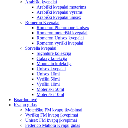
Arabiški kvepalai
Arabiški kvepalai moterims
Arabiški kvepalai vyrams
Arabiški kvepalai unisex
Romeron Kvepalai
Romeron Pheromone Unisex
Romeron moteriški kvepalai
Romeron Unisex kvepalai
Romeron vyriški kvepalai
Sorvella kvepalai
Signature kolekcija
Galaxy kolekcija
Mountain kolekcija
Unisex kvepalai
Unisex 10ml
Vyriški 50ml
Vyriški 10ml
Moteriški 50ml
Moteriški 10ml
Išparduotuvė
Kvapų gidas
Moteriškų FM kvapų įkvėpimai
Vyriškų FM kvapų įkvėpimai
Unisex FM kvapų įkvėpimai
Federico Mahora Kvapų gidas