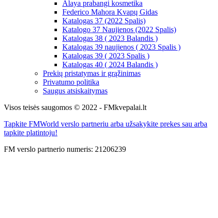
Alaya prabangi kosmetika
Federico Mahora Kvapų Gidas
Katalogas 37 (2022 Spalis)
Katalogo 37 Naujienos (2022 Spalis)
Katalogas 38 ( 2023 Balandis )
Katalogas 39 naujienos ( 2023 Spalis )
Katalogas 39 ( 2023 Spalis )
Katalogas 40 ( 2024 Balandis )
Prekių pristatymas ir grąžinimas
Privatumo politika
Saugus atsiskaitymas
Visos teisės saugomos © 2022 - FMkvepalai.lt
Tapkite FMWorld verslo partneriu arba užsakykite prekes sau arba
tapkite platintoju!
FM verslo partnerio numeris: 21206239