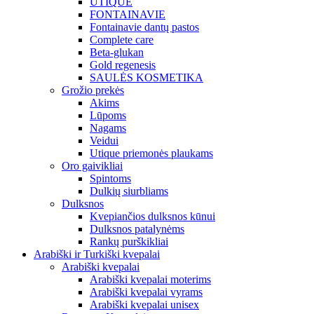
UTIQUE
FONTAINAVIE
Fontainavie dantų pastos
Complete care
Beta-glukan
Gold regenesis
SAULĖS KOSMETIKA
Grožio prekės
Akims
Lūpoms
Nagams
Veidui
Utique priemonės plaukams
Oro gaivikliai
Spintoms
Dulkių siurbliams
Dulksnos
Kvepiančios dulksnos kūnui
Dulksnos patalynėms
Rankų purškikliai
Arabiški ir Turkiški kvepalai
Arabiški kvepalai
Arabiški kvepalai moterims
Arabiški kvepalai vyrams
Arabiški kvepalai unisex