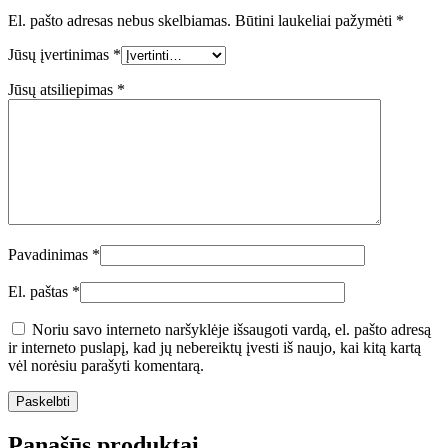
El. pašto adresas nebus skelbiamas.
Būtini laukeliai pažymėti
*
Jūsų įvertinimas
*
Jūsų atsiliepimas
*
Pavadinimas
*
El. paštas
*
Noriu savo interneto naršyklėje išsaugoti vardą, el. pašto adresą
ir interneto puslapį, kad jų nebereiktų įvesti iš naujo, kai kitą kartą
vėl norėsiu parašyti komentarą.
Panašūs produktai