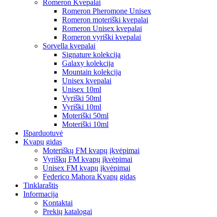
Romeron Kvepalai
Romeron Pheromone Unisex
Romeron moteriški kvepalai
Romeron Unisex kvepalai
Romeron vyriški kvepalai
Sorvella kvepalai
Signature kolekcija
Galaxy kolekcija
Mountain kolekcija
Unisex kvepalai
Unisex 10ml
Vyriški 50ml
Vyriški 10ml
Moteriški 50ml
Moteriški 10ml
Išparduotuvė
Kvapų gidas
Moteriškų FM kvapų įkvėpimai
Vyriškų FM kvapų įkvėpimai
Unisex FM kvapų įkvėpimai
Federico Mahora Kvapų gidas
Tinklaraštis
Informacija
Kontaktai
Prekių katalogai