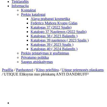
Tinklaraštis
Informacija
Kontaktai
Prekių katalogai
Alaya prabangi kosmetika
Federico Mahora Kvapų Gidas
Katalogas 37 (2022 Spalis)
Katalogo 37 Naujienos (2022 Spalis)
Katalogas 38 ( 2023 Balandis )
Katalogas 39 naujienos ( 2023 Spalis )
Katalogas 39 ( 2023 Spalis )
Katalogas 40 ( 2024 Balandis )
Prekių pristatymas ir grąžinimas
Privatumo politika
Saugus atsiskaitymas
Pradžia
/
Parduotuvė
/
Kūno priežiūra
/
Utique priemonės plaukams
/
UTIQUE Eliksyras nuo pleiskanų ANTI DANDRUFF²