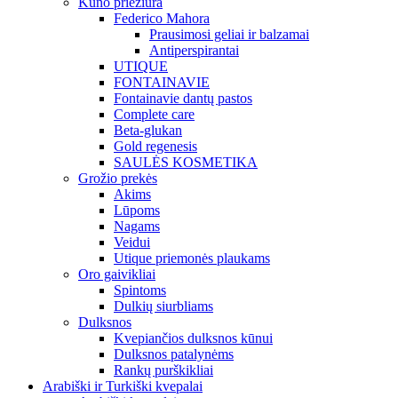
Kūno priežiūra
Federico Mahora
Prausimosi geliai ir balzamai
Antiperspirantai
UTIQUE
FONTAINAVIE
Fontainavie dantų pastos
Complete care
Beta-glukan
Gold regenesis
SAULĖS KOSMETIKA
Grožio prekės
Akims
Lūpoms
Nagams
Veidui
Utique priemonės plaukams
Oro gaivikliai
Spintoms
Dulkių siurbliams
Dulksnos
Kvepiančios dulksnos kūnui
Dulksnos patalynėms
Rankų purškikliai
Arabiški ir Turkiški kvepalai