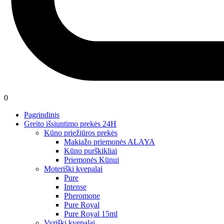
0
Pagrindinis
Greito išsiuntimo prekės 24H
Kūno priežiūros prekės
Makiažo priemonės ALAYA
Kūno purškikliai
Priemonės Kūnui
Moteriški kvepalai
Pure
Intense
Pheromone
Pure Royal
Pure Royal 15ml
Vyriški kvepalai