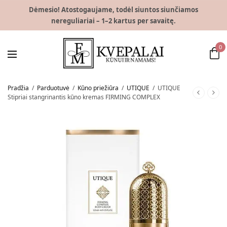
Dėmesio! Atostogaujame, todėl siuntos siunčiamos
nereguliariai – 1–2 kartus per savaitę.
0
Pradžia
/
Parduotuvė
/
Kūno priežiūra
/
UTIQUE
/
UTIQUE
Stipriai stangrinantis kūno kremas FIRMING COMPLEX