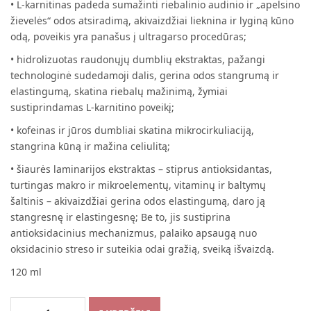
• L-karnitinas padeda sumažinti riebalinio audinio ir „apelsino
žievelės“ odos atsiradimą, akivaizdžiai lieknina ir lyginą kūno
odą, poveikis yra panašus į ultragarso procedūras;
• hidrolizuotas raudonųjų dumblių ekstraktas, pažangi
technologinė sudedamoji dalis, gerina odos stangrumą ir
elastingumą, skatina riebalų mažinimą, žymiai
sustiprindamas L-karnitino poveikį;
• kofeinas ir jūros dumbliai skatina mikrocirkuliaciją,
stangrina kūną ir mažina celiulitą;
• šiaurės laminarijos ekstraktas – stiprus antioksidantas,
turtingas makro ir mikroelementų, vitaminų ir baltymų
šaltinis – akivaizdžiai gerina odos elastingumą, daro ją
stangresnę ir elastingesnę; Be to, jis sustiprina
antioksidacinius mechanizmus, palaiko apsaugą nuo
oksidacinio streso ir suteikia odai gražią, sveiką išvaizdą.
120 ml