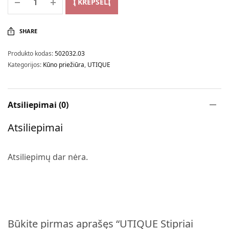
Į KREPŠELĮ
SHARE
Produkto kodas:
502032.03
Kategorijos:
Kūno priežiūra
,
UTIQUE
Atsiliepimai (0)
Atsiliepimai
Atsiliepimų dar nėra.
Būkite pirmas aprašęs “UTIQUE Stipriai