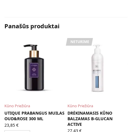
Panašūs produktai
NETURIME
Kūno Priežiūra
Kūno Priežiūra
UTIQUE PRABANGUS MUILAS
DRĖKINAMASIS KŪNO
OUD&ROSE 300 ML
BALZAMAS Β-GLUCAN
ACTIVE
23,85
€
27,43
€