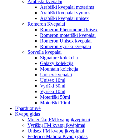
Arabiški kvepalai
Arabiški kvepalai moterims
Arabiški kvepalai vyrams
Arabiški kvepalai unisex
Romeron Kvepalai
Romeron Pheromone Unisex
Romeron moteriški kvepalai
Romeron Unisex kvepalai
Romeron vyriški kvepalai
Sorvella kvepalai
Signature kolekcija
Galaxy kolekcija
Mountain kolekcija
Unisex kvepalai
Unisex 10ml
Vyriški 50ml
Vyriški 10ml
Moteriški 50ml
Moteriški 10ml
Išparduotuvė
Kvapų gidas
Moteriškų FM kvapų įkvėpimai
Vyriškų FM kvapų įkvėpimai
Unisex FM kvapų įkvėpimai
Federico Mahora Kvapų gidas