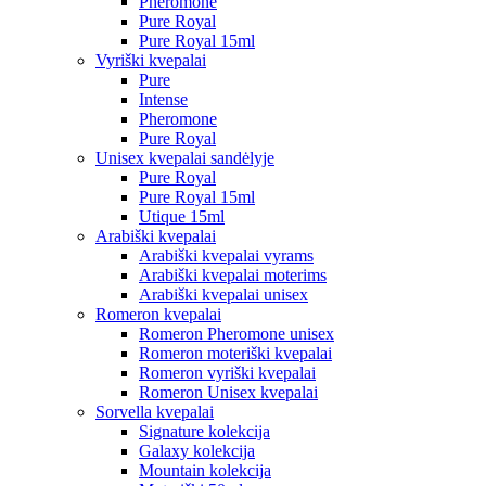
Pheromone
Pure Royal
Pure Royal 15ml
Vyriški kvepalai
Pure
Intense
Pheromone
Pure Royal
Unisex kvepalai sandėlyje
Pure Royal
Pure Royal 15ml
Utique 15ml
Arabiški kvepalai
Arabiški kvepalai vyrams
Arabiški kvepalai moterims
Arabiški kvepalai unisex
Romeron kvepalai
Romeron Pheromone unisex
Romeron moteriški kvepalai
Romeron vyriški kvepalai
Romeron Unisex kvepalai
Sorvella kvepalai
Signature kolekcija
Galaxy kolekcija
Mountain kolekcija