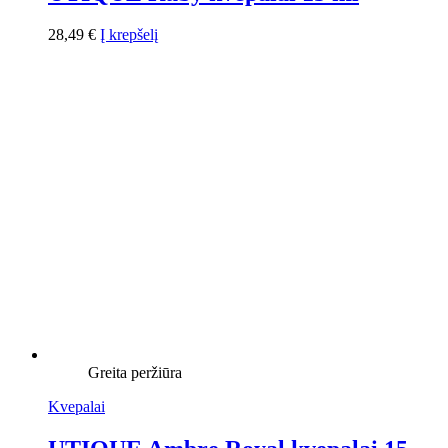
28,49
€
Į krepšelį
Greita peržiūra
Kvepalai