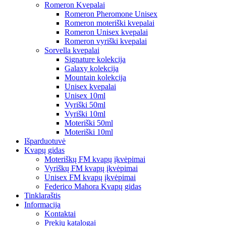
Romeron Kvepalai
Romeron Pheromone Unisex
Romeron moteriški kvepalai
Romeron Unisex kvepalai
Romeron vyriški kvepalai
Sorvella kvepalai
Signature kolekcija
Galaxy kolekcija
Mountain kolekcija
Unisex kvepalai
Unisex 10ml
Vyriški 50ml
Vyriški 10ml
Moteriški 50ml
Moteriški 10ml
Išparduotuvė
Kvapų gidas
Moteriškų FM kvapų įkvėpimai
Vyriškų FM kvapų įkvėpimai
Unisex FM kvapų įkvėpimai
Federico Mahora Kvapų gidas
Tinklaraštis
Informacija
Kontaktai
Prekių katalogai