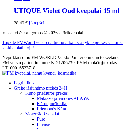
UTIQUE Violet Oud kvepalai 15 ml
28,49
€
Į krepšelį
Visos teisės saugomos © 2026 - FMkvepalai.lt
Tapkite FMWorld verslo partneriu arba užsakykite prekes sau arba
tapkite platintoju!
Nepriklausomo FM WORLD Verslo Partnerio interneto svetainė.
FM verslo partnerio numeris: 21206239, PVM mokėtojo kodas:
LT100016523718
Pagrindinis
Greito išsiuntimo prekės 24H
Kūno priežiūros prekės
Makiažo priemonės ALAYA
Kūno purškikliai
Priemonės Kūnui
Moteriški kvepalai
Pure
Intense