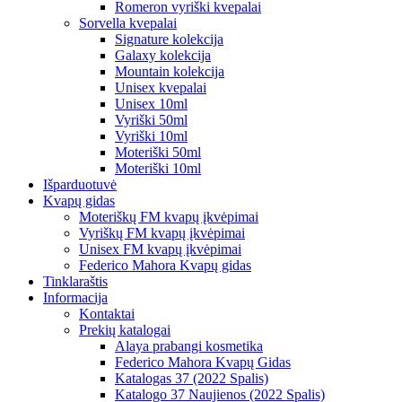
Romeron vyriški kvepalai
Sorvella kvepalai
Signature kolekcija
Galaxy kolekcija
Mountain kolekcija
Unisex kvepalai
Unisex 10ml
Vyriški 50ml
Vyriški 10ml
Moteriški 50ml
Moteriški 10ml
Išparduotuvė
Kvapų gidas
Moteriškų FM kvapų įkvėpimai
Vyriškų FM kvapų įkvėpimai
Unisex FM kvapų įkvėpimai
Federico Mahora Kvapų gidas
Tinklaraštis
Informacija
Kontaktai
Prekių katalogai
Alaya prabangi kosmetika
Federico Mahora Kvapų Gidas
Katalogas 37 (2022 Spalis)
Katalogo 37 Naujienos (2022 Spalis)