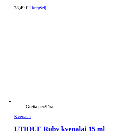
28,49
€
Į krepšelį
Greita peržiūra
Kvepalai
UTIQUE Ruby kvepalai 15 ml