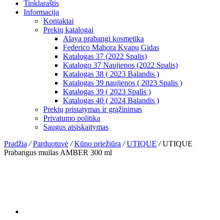
Tinklaraštis
Informacija
Kontaktai
Prekių katalogai
Alaya prabangi kosmetika
Federico Mahora Kvapų Gidas
Katalogas 37 (2022 Spalis)
Katalogo 37 Naujienos (2022 Spalis)
Katalogas 38 ( 2023 Balandis )
Katalogas 39 naujienos ( 2023 Spalis )
Katalogas 39 ( 2023 Spalis )
Katalogas 40 ( 2024 Balandis )
Prekių pristatymas ir grąžinimas
Privatumo politika
Saugus atsiskaitymas
Pradžia
/
Parduotuvė
/
Kūno priežiūra
/
UTIQUE
/
UTIQUE
Prabangus muilas AMBER 300 ml