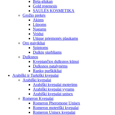
Beta-glukan
Gold regenesis
SAULĖS KOSMETIKA
Grožio prekės
Akims
Lūpoms
Nagams
Veidui
Utique priemonės plaukams
Oro gaivikliai
Spintoms
Dulkių siurbliams
Dulksnos
Kvepiančios dulksnos kūnui
Dulksnos patalynėms
Rankų purškikliai
Arabiški ir Turkiški kvepalai
Arabiški kvepalai
Arabiški kvepalai moterims
Arabiški kvepalai vyrams
Arabiški kvepalai unisex
Romeron Kvepalai
Romeron Pheromone Unisex
Romeron moteriški kvepalai
Romeron Unisex kvepalai