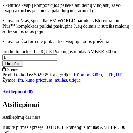
• keturios kvapų kompozicijos palieka ant delnų viliojantį, savo
kvapų akordais jausmus atpalaiduojantį, aromatą
• novatoriškas, specialiai FM WORLD parinktas Biohydration
Plus™ kompleksas puikiai pasirūpins Jūsų delnais ir suteiks malonų
sudrėkintos odos pojūtį
• novatoriška formulė puikiai tiks visų tipų odos priežiūrai.
produkto kiekis: UTIQUE Prabangus muilas AMBER 300 ml
Į krepšelį
Share
Produkto kodas:
502035
Kategorijos:
Kūno priežiūra
,
UTIQUE
Žymos:
fm
,
kuno prieziura
,
muilas
,
utique
Atsiliepimai (0)
Atsiliepimai
Atsiliepimų dar nėra.
Būkite pirmas aprašęs “UTIQUE Prabangus muilas AMBER 300
ml”