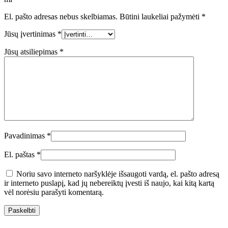
El. pašto adresas nebus skelbiamas.
Būtini laukeliai pažymėti
*
Jūsų įvertinimas
*
Jūsų atsiliepimas
*
Pavadinimas
*
El. paštas
*
Noriu savo interneto naršyklėje išsaugoti vardą, el. pašto adresą
ir interneto puslapį, kad jų nebereiktų įvesti iš naujo, kai kitą kartą
vėl norėsiu parašyti komentarą.