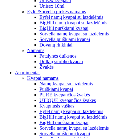
Unisex kvepalai
Unisex 10ml
Eyfel/Sorvella prekės namams
Eyfel namų kvapai su lazdelėmis
BigHill namų kvapai su lazdelėmis
BigHill purškiami kvapai
Sorvella namų kvapai su lazdelėmis
Sorvella purškiami kvapai
Dovanų rinkiniai
Namams
Patalynės dulksnos
Dulkių siurblio kvapai
Žvakės
Asortimentas
Kvapai namams
Namų kvapai su lazdelėmis
Purškiami kvapai
PURE kvepančios žvakės
UTIQUE kvepančios žvakės
Kvapnusis vaškas
Eyfel namų kvapai su lazdelėmis
BigHill namų kvapai su lazdelėmis
BigHill purškiami kvapai
Sorvella namų kvapai su lazdelėmis
Sorvella purškiami kvapai