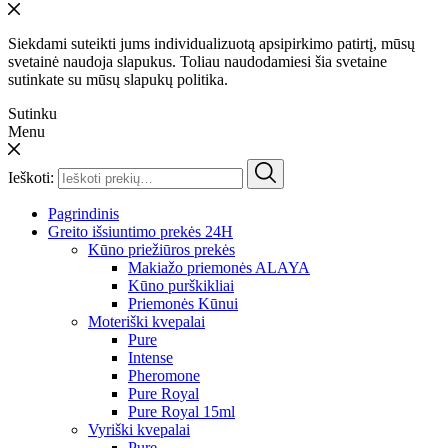
Siekdami suteikti jums individualizuotą apsipirkimo patirtį, mūsų
svetainė naudoja slapukus. Toliau naudodamiesi šia svetaine
sutinkate su mūsų slapukų politika.
Sutinku
Menu
Ieškoti:
Pagrindinis
Greito išsiuntimo prekės 24H
Kūno priežiūros prekės
Makiažo priemonės ALAYA
Kūno purškikliai
Priemonės Kūnui
Moteriški kvepalai
Pure
Intense
Pheromone
Pure Royal
Pure Royal 15ml
Vyriški kvepalai
Pure