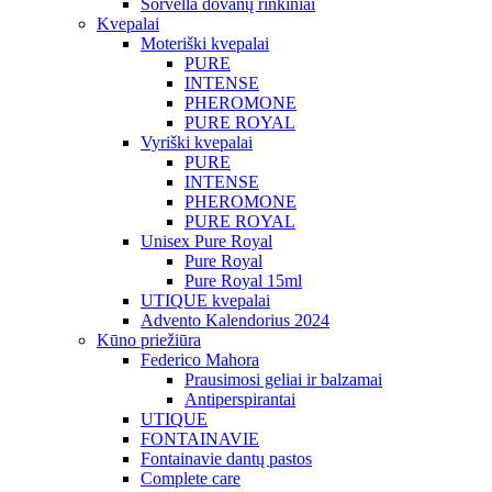
Sorvella dovanų rinkiniai
Kvepalai
Moteriški kvepalai
PURE
INTENSE
PHEROMONE
PURE ROYAL
Vyriški kvepalai
PURE
INTENSE
PHEROMONE
PURE ROYAL
Unisex Pure Royal
Pure Royal
Pure Royal 15ml
UTIQUE kvepalai
Advento Kalendorius 2024
Kūno priežiūra
Federico Mahora
Prausimosi geliai ir balzamai
Antiperspirantai
UTIQUE
FONTAINAVIE
Fontainavie dantų pastos
Complete care