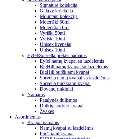
Signature kolekcija
Galaxy kolekcija
Mountain kolekcija
Moteriški 50ml
Moteriški 10ml
Vyriški 50ml
Vyriški 10ml
Unisex kvepalai
Unisex 10ml
Eyfel/Sorvella prekės namams
Eyfel namų kvapai su lazdelėmis
BigHill namų kvapai su lazdelėmis
BigHill purškiami kvapai
Sorvella namų kvapai su lazdelėmis
Sorvella purškiami kvapai
Dovanų rinkiniai
Namams
Patalynės dulksnos
Dulkių siurblio kvapai
Žvakės
Asortimentas
Kvapai namams
Namų kvapai su lazdelėmis
Purškiami kvapai