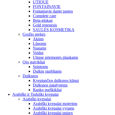
UTIQUE
FONTAINAVIE
Fontainavie dantų pastos
Complete care
Beta-glukan
Gold regenesis
SAULĖS KOSMETIKA
Grožio prekės
Akims
Lūpoms
Nagams
Veidui
Utique priemonės plaukams
Oro gaivikliai
Spintoms
Dulkių siurbliams
Dulksnos
Kvepiančios dulksnos kūnui
Dulksnos patalynėms
Rankų purškikliai
Arabiški ir Turkiški kvepalai
Arabiški kvepalai
Arabiški kvepalai moterims
Arabiški kvepalai vyrams
Arabiški kvepalai unisex