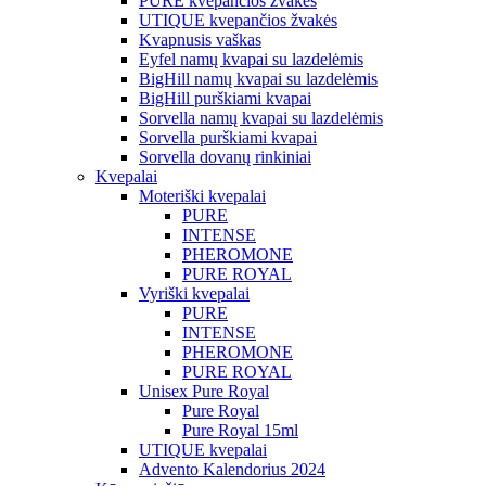
PURE kvepančios žvakės
UTIQUE kvepančios žvakės
Kvapnusis vaškas
Eyfel namų kvapai su lazdelėmis
BigHill namų kvapai su lazdelėmis
BigHill purškiami kvapai
Sorvella namų kvapai su lazdelėmis
Sorvella purškiami kvapai
Sorvella dovanų rinkiniai
Kvepalai
Moteriški kvepalai
PURE
INTENSE
PHEROMONE
PURE ROYAL
Vyriški kvepalai
PURE
INTENSE
PHEROMONE
PURE ROYAL
Unisex Pure Royal
Pure Royal
Pure Royal 15ml
UTIQUE kvepalai
Advento Kalendorius 2024