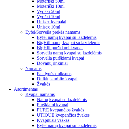
Moteriški 50ml
Moteriški 10ml
Vyriški 50ml
Vyriški 10ml
Unisex kvepalai
Unisex 10ml
Eyfel/Sorvella prekės namams
Eyfel namų kvapai su lazdelėmis
BigHill namų kvapai su lazdelėmis
BigHill purškiami kvapai
Sorvella namų kvapai su lazdelėmis
Sorvella purškiami kvapai
Dovanų rinkiniai
Namams
Patalynės dulksnos
Dulkių siurblio kvapai
Žvakės
Asortimentas
Kvapai namams
Namų kvapai su lazdelėmis
Purškiami kvapai
PURE kvepančios žvakės
UTIQUE kvepančios žvakės
Kvapnusis vaškas
Eyfel namų kvapai su lazdelėmis