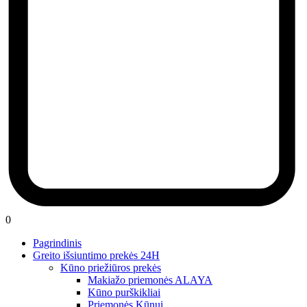
0
Pagrindinis
Greito išsiuntimo prekės 24H
Kūno priežiūros prekės
Makiažo priemonės ALAYA
Kūno purškikliai
Priemonės Kūnui