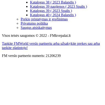
Katalogas 38 ( 2023 Balandis )
Katalogas 39 naujienos ( 2023 Spalis )
Katalogas 39 ( 2023 Spalis )
Katalogas 40 ( 2024 Balandis )
Prekių pristatymas ir grąžinimas
Privatumo politika
Saugus atsiskaitymas
Visos teisės saugomos © 2022 - FMkvepalai.lt
Tapkite FMWorld verslo partneriu arba užsakykite prekes sau arba
tapkite platintoju!
FM verslo partnerio numeris: 21206239