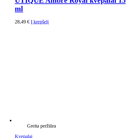
UTIQUE Ambre Royal kvepalai 15
ml
28,49
€
Į krepšelį
Greita peržiūra
Kvepalai