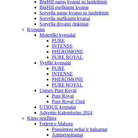
BigHill namų kvapai su lazdelėmis
BigHill purškiami kvapai
Sorvella namų kvapai su lazdelėmis
Sorvella purškiami kvapai
Sorvella dovanų rinkiniai
Kvepalai
Moteriški kvepalai
PURE
INTENSE
PHEROMONE
PURE ROYAL
Vyriški kvepalai
PURE
INTENSE
PHEROMONE
PURE ROYAL
Unisex Pure Royal
Pure Royal
Pure Royal 15ml
UTIQUE kvepalai
Advento Kalendorius 2024
Kūno priežiūra
Federico Mahora
Prausimosi geliai ir balzamai
Antiperspirantai