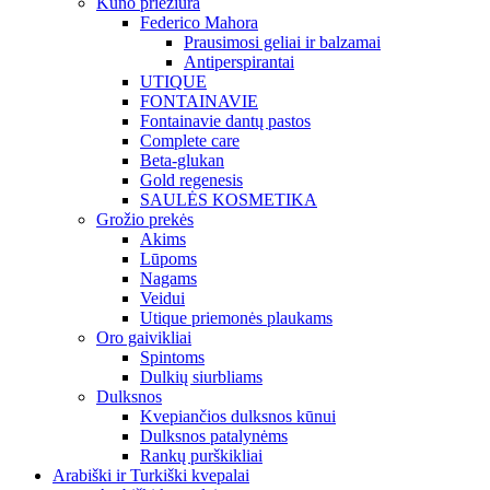
Kūno priežiūra
Federico Mahora
Prausimosi geliai ir balzamai
Antiperspirantai
UTIQUE
FONTAINAVIE
Fontainavie dantų pastos
Complete care
Beta-glukan
Gold regenesis
SAULĖS KOSMETIKA
Grožio prekės
Akims
Lūpoms
Nagams
Veidui
Utique priemonės plaukams
Oro gaivikliai
Spintoms
Dulkių siurbliams
Dulksnos
Kvepiančios dulksnos kūnui
Dulksnos patalynėms
Rankų purškikliai
Arabiški ir Turkiški kvepalai