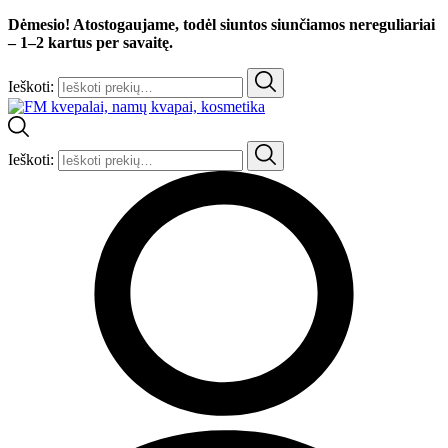
Dėmesio! Atostogaujame, todėl siuntos siunčiamos nereguliariai
– 1–2 kartus per savaitę.
Ieškoti:
Ieškoti: