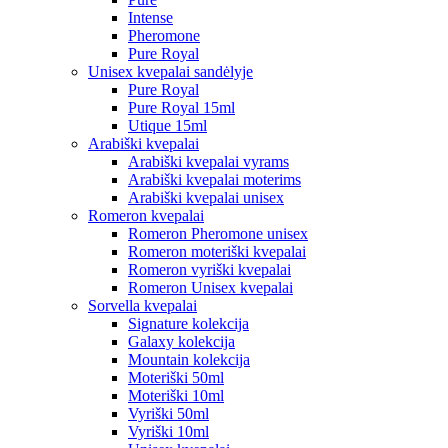
Intense
Pheromone
Pure Royal
Unisex kvepalai sandėlyje
Pure Royal
Pure Royal 15ml
Utique 15ml
Arabiški kvepalai
Arabiški kvepalai vyrams
Arabiški kvepalai moterims
Arabiški kvepalai unisex
Romeron kvepalai
Romeron Pheromone unisex
Romeron moteriški kvepalai
Romeron vyriški kvepalai
Romeron Unisex kvepalai
Sorvella kvepalai
Signature kolekcija
Galaxy kolekcija
Mountain kolekcija
Moteriški 50ml
Moteriški 10ml
Vyriški 50ml
Vyriški 10ml