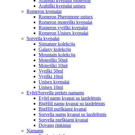
Arabiški kvepalai moterims
Arabiški kvepalai unisex
Romeron kvepalai
Romeron Pheromone unisex
Romeron moteriški kvepalai
Romeron vyriški kvepalai
Romeron Unisex kvepalai
Sorvella kvepalai
Signature kolekcija
Galaxy kolekcija
Mountain kolekcija
Moteriški 50ml
Moteriški 10ml
Vyriški 50ml
Vyriški 10ml
Unisex kvepalai
Unisex 10ml
Eyfel/Sorvella prekės namams
Eyfel namų kvapai su lazdelėmis
BigHill namų kvapai su lazdelėmis
BigHill purškiami kvapai
Sorvella namų kvapai su lazdelėmis
Sorvella purškiami kvapai
Dovanų rinkiniai
Namams