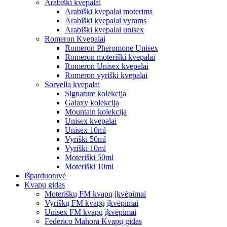
Arabiški kvepalai
Arabiški kvepalai moterims
Arabiški kvepalai vyrams
Arabiški kvepalai unisex
Romeron Kvepalai
Romeron Pheromone Unisex
Romeron moteriški kvepalai
Romeron Unisex kvepalai
Romeron vyriški kvepalai
Sorvella kvepalai
Signature kolekcija
Galaxy kolekcija
Mountain kolekcija
Unisex kvepalai
Unisex 10ml
Vyriški 50ml
Vyriški 10ml
Moteriški 50ml
Moteriški 10ml
Išparduotuvė
Kvapų gidas
Moteriškų FM kvapų įkvėpimai
Vyriškų FM kvapų įkvėpimai
Unisex FM kvapų įkvėpimai
Federico Mahora Kvapų gidas