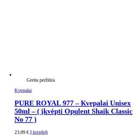
Greita peržiūra
Kvepalai
PURE ROYAL 977 – Кvepalai Unisex
50ml – ( įkvėpti Opulent Shaik Classic
No 77 )
23,89
€
Į krepšelį