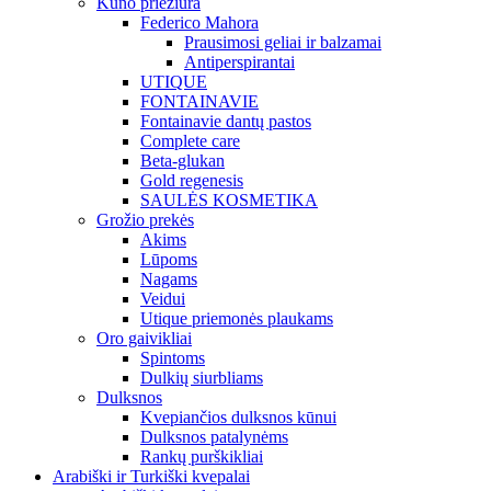
Kūno priežiūra
Federico Mahora
Prausimosi geliai ir balzamai
Antiperspirantai
UTIQUE
FONTAINAVIE
Fontainavie dantų pastos
Complete care
Beta-glukan
Gold regenesis
SAULĖS KOSMETIKA
Grožio prekės
Akims
Lūpoms
Nagams
Veidui
Utique priemonės plaukams
Oro gaivikliai
Spintoms
Dulkių siurbliams
Dulksnos
Kvepiančios dulksnos kūnui
Dulksnos patalynėms
Rankų purškikliai
Arabiški ir Turkiški kvepalai