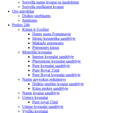
Sorvella namų kvapai su lazdelėmis
Sorvella purškiami kvapai
Oro gaivikliai
Dulkių siurbliams
Spintoms
Prekės 24h
Kūnui ir Grožiui
Dantų pasta Fontainavie
Įdegio kosmetika sandėlyje
Makiažo priemonės
Priemonės kūnui
Moteriški kvepalai
Intense kvepalai sandėlyje
Pheromone kvepalai sandėlyje
Pure kvepalai sandėlyje
Pure Royal 15ml
Pure Royal kvepalai sandėlyje
Namų apyvokos reikmenys
Dulkių siurblio kvapai sandėlyje
Kitos prekės sandėlyje
Namų kvapai sandėlyje
Unisex kvepalai
Pure royal 15ml
Utique kvepalai sandėlyje
Vyriški kvepalai