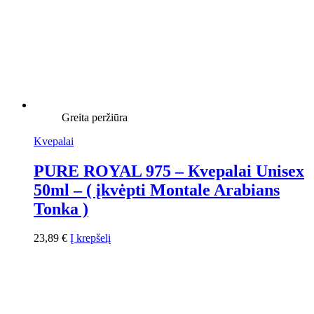
Greita peržiūra
Kvepalai
PURE ROYAL 975 – Кvepalai Unisex
50ml – ( įkvėpti Montale Arabians
Tonka )
23,89
€
Į krepšelį