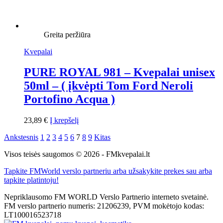
Greita peržiūra
Kvepalai
PURE ROYAL 981 – Kvepalai unisex
50ml – ( įkvėpti Tom Ford Neroli
Portofino Acqua )
23,89
€
Į krepšelį
Ankstesnis
1
2
3
4
5
6
7
8
9
Kitas
Visos teisės saugomos © 2026 - FMkvepalai.lt
Tapkite FMWorld verslo partneriu arba užsakykite prekes sau arba
tapkite platintoju!
Nepriklausomo FM WORLD Verslo Partnerio interneto svetainė.
FM verslo partnerio numeris: 21206239, PVM mokėtojo kodas:
LT100016523718