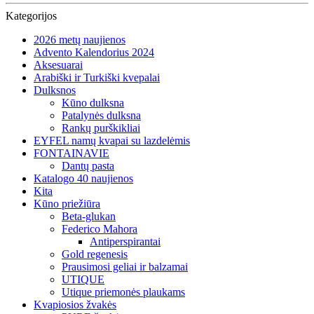
Kategorijos
2026 metų naujienos
Advento Kalendorius 2024
Aksesuarai
Arabiški ir Turkiški kvepalai
Dulksnos
Kūno dulksna
Patalynės dulksna
Rankų purškikliai
EYFEL namų kvapai su lazdelėmis
FONTAINAVIE
Dantų pasta
Katalogo 40 naujienos
Kita
Kūno priežiūra
Beta-glukan
Federico Mahora
Antiperspirantai
Gold regenesis
Prausimosi geliai ir balzamai
UTIQUE
Utique priemonės plaukams
Kvapiosios žvakės