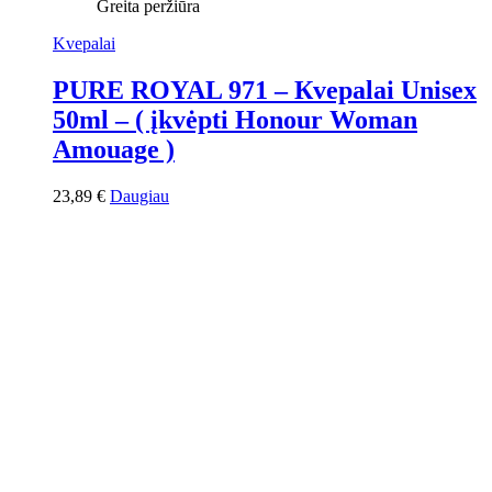
Greita peržiūra
Kvepalai
PURE ROYAL 971 – Кvepalai Unisex
50ml – ( įkvėpti Honour Woman
Amouage )
23,89
€
Daugiau