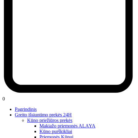
0
Pagrindinis
Greito išsiuntimo prekės 24H
Kūno priežiūros prekės
Makiažo priemonės ALAYA
Kūno purškikliai
Priemonės Kūnui