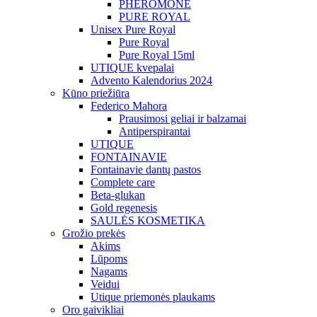
PHEROMONE
PURE ROYAL
Unisex Pure Royal
Pure Royal
Pure Royal 15ml
UTIQUE kvepalai
Advento Kalendorius 2024
Kūno priežiūra
Federico Mahora
Prausimosi geliai ir balzamai
Antiperspirantai
UTIQUE
FONTAINAVIE
Fontainavie dantų pastos
Complete care
Beta-glukan
Gold regenesis
SAULĖS KOSMETIKA
Grožio prekės
Akims
Lūpoms
Nagams
Veidui
Utique priemonės plaukams
Oro gaivikliai