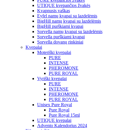
PURE kvepančios žvakės
UTIQUE kvepančios žvakės
Kvapnusis vaškas
Eyfel namų kvapai su lazdelėmis
BigHill namų kvapai su lazdelėmis
BigHill purškiami kvapai
Sorvella namų kvapai su lazdelėmis
Sorvella purškiami kvapai
Sorvella dovanų rinkiniai
Kvepalai
Moteriški kvepalai
PURE
INTENSE
PHEROMONE
PURE ROYAL
Vyriški kvepalai
PURE
INTENSE
PHEROMONE
PURE ROYAL
Unisex Pure Royal
Pure Royal
Pure Royal 15ml
UTIQUE kvepalai
Advento Kalendorius 2024