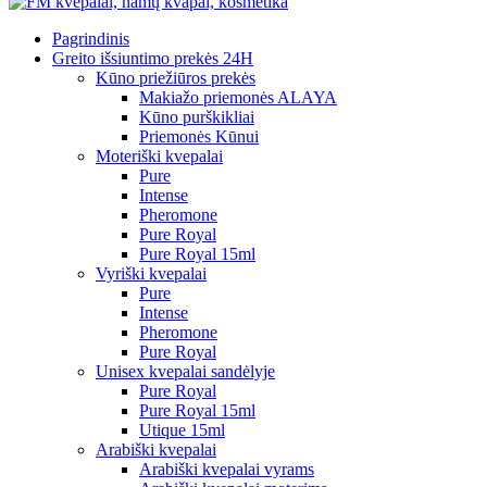
Pagrindinis
Greito išsiuntimo prekės 24H
Kūno priežiūros prekės
Makiažo priemonės ALAYA
Kūno purškikliai
Priemonės Kūnui
Moteriški kvepalai
Pure
Intense
Pheromone
Pure Royal
Pure Royal 15ml
Vyriški kvepalai
Pure
Intense
Pheromone
Pure Royal
Unisex kvepalai sandėlyje
Pure Royal
Pure Royal 15ml
Utique 15ml
Arabiški kvepalai
Arabiški kvepalai vyrams