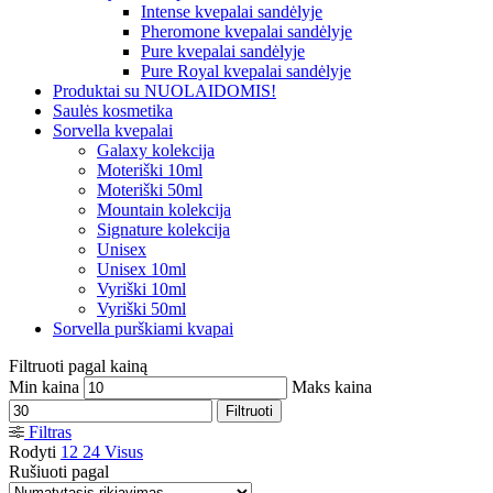
Intense kvepalai sandėlyje
Pheromone kvepalai sandėlyje
Pure kvepalai sandėlyje
Pure Royal kvepalai sandėlyje
Produktai su NUOLAIDOMIS!
Saulės kosmetika
Sorvella kvepalai
Galaxy kolekcija
Moteriški 10ml
Moteriški 50ml
Mountain kolekcija
Signature kolekcija
Unisex
Unisex 10ml
Vyriški 10ml
Vyriški 50ml
Sorvella purškiami kvapai
Filtruoti pagal kainą
Min kaina
Maks kaina
Filtruoti
Filtras
Rodyti
12
24
Visus
Rušiuoti pagal