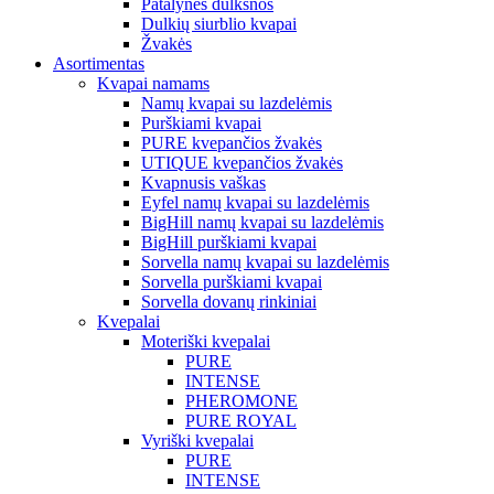
Patalynės dulksnos
Dulkių siurblio kvapai
Žvakės
Asortimentas
Kvapai namams
Namų kvapai su lazdelėmis
Purškiami kvapai
PURE kvepančios žvakės
UTIQUE kvepančios žvakės
Kvapnusis vaškas
Eyfel namų kvapai su lazdelėmis
BigHill namų kvapai su lazdelėmis
BigHill purškiami kvapai
Sorvella namų kvapai su lazdelėmis
Sorvella purškiami kvapai
Sorvella dovanų rinkiniai
Kvepalai
Moteriški kvepalai
PURE
INTENSE
PHEROMONE
PURE ROYAL
Vyriški kvepalai
PURE
INTENSE