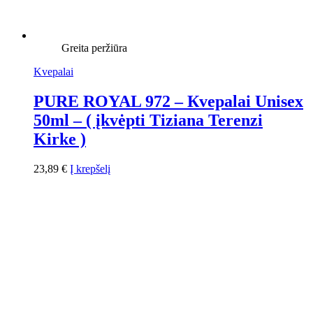
Greita peržiūra
Kvepalai
PURE ROYAL 972 – Кvepalai Unisex
50ml – ( įkvėpti Tiziana Terenzi
Kirke )
23,89
€
Į krepšelį