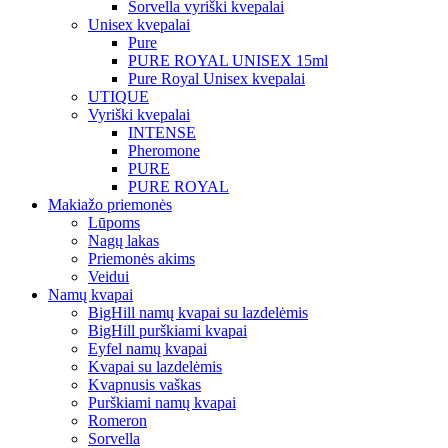
Sorvella vyriški kvepalai
Unisex kvepalai
Pure
PURE ROYAL UNISEX 15ml
Pure Royal Unisex kvepalai
UTIQUE
Vyriški kvepalai
INTENSE
Pheromone
PURE
PURE ROYAL
Makiažo priemonės
Lūpoms
Nagų lakas
Priemonės akims
Veidui
Namų kvapai
BigHill namų kvapai su lazdelėmis
BigHill purškiami kvapai
Eyfel namų kvapai
Kvapai su lazdelėmis
Kvapnusis vaškas
Purškiami namų kvapai
Romeron
Sorvella