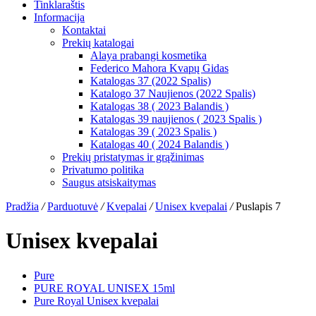
Tinklaraštis
Informacija
Kontaktai
Prekių katalogai
Alaya prabangi kosmetika
Federico Mahora Kvapų Gidas
Katalogas 37 (2022 Spalis)
Katalogo 37 Naujienos (2022 Spalis)
Katalogas 38 ( 2023 Balandis )
Katalogas 39 naujienos ( 2023 Spalis )
Katalogas 39 ( 2023 Spalis )
Katalogas 40 ( 2024 Balandis )
Prekių pristatymas ir grąžinimas
Privatumo politika
Saugus atsiskaitymas
Pradžia
/
Parduotuvė
/
Kvepalai
/
Unisex kvepalai
/
Puslapis 7
Unisex kvepalai
Pure
PURE ROYAL UNISEX 15ml
Pure Royal Unisex kvepalai