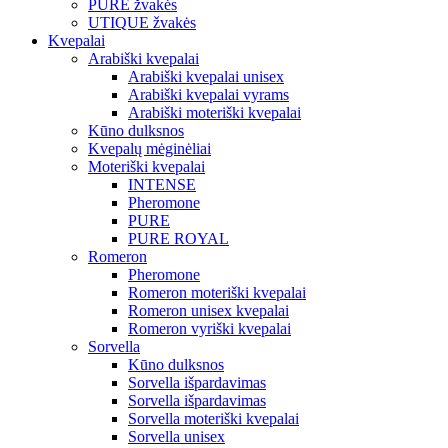
PURE žvakės
UTIQUE žvakės
Kvepalai
Arabiški kvepalai
Arabiški kvepalai unisex
Arabiški kvepalai vyrams
Arabiški moteriški kvepalai
Kūno dulksnos
Kvepalų mėginėliai
Moteriški kvepalai
INTENSE
Pheromone
PURE
PURE ROYAL
Romeron
Pheromone
Romeron moteriški kvepalai
Romeron unisex kvepalai
Romeron vyriški kvepalai
Sorvella
Kūno dulksnos
Sorvella išpardavimas
Sorvella išpardavimas
Sorvella moteriški kvepalai
Sorvella unisex