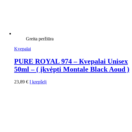
Greita peržiūra
Kvepalai
PURE ROYAL 974 – Кvepalai Unisex
50ml – ( įkvėpti Montale Black Aoud )
23,89
€
Į krepšelį