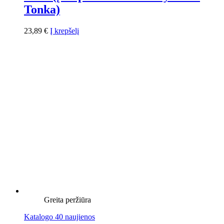
Tonka)
23,89
€
Į krepšelį
Greita peržiūra
Katalogo 40 naujienos