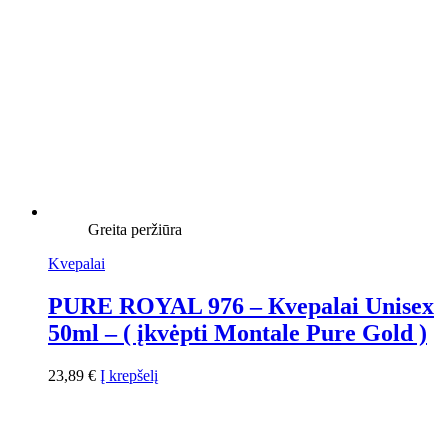
Greita peržiūra
Kvepalai
PURE ROYAL 976 – Кvepalai Unisex
50ml – ( įkvėpti Montale Pure Gold )
23,89
€
Į krepšelį