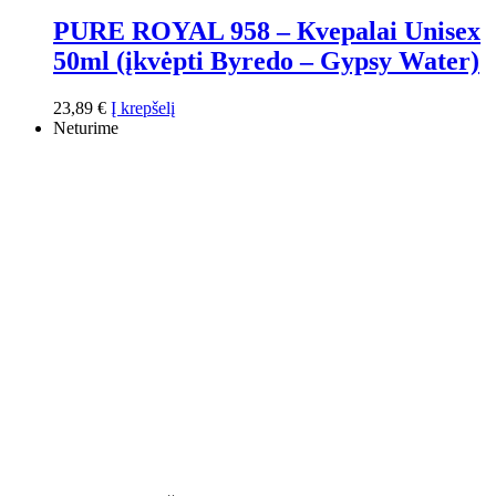
PURE ROYAL 958 – Кvepalai Unisex
50ml (įkvėpti Byredo – Gypsy Water)
23,89
€
Į krepšelį
Neturime