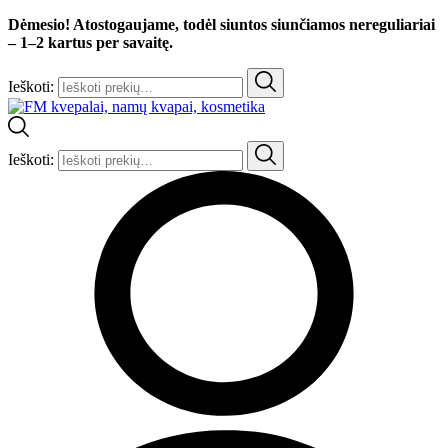
Dėmesio! Atostogaujame, todėl siuntos siunčiamos nereguliariai
– 1–2 kartus per savaitę.
Ieškoti:
Ieškoti: