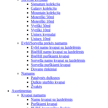
Signature kolekcija
Galaxy kolekcija
Mountain kolekcija
Moteriški 50ml
Moteriški 10ml
Vyriški 50ml
Vyriški 10ml
Unisex kvepalai
Unisex 10ml
Eyfel/Sorvella prekės namams
Eyfel namų kvapai su lazdelėmis
BigHill namų kvapai su lazdelėmis
BigHill purškiami kvapai
Sorvella namų kvapai su lazdelėmis
Sorvella purškiami kvapai
Dovanų rinkiniai
Namams
Patalynės dulksnos
Dulkių siurblio kvapai
Žvakės
Asortimentas
Kvapai namams
Namų kvapai su lazdelėmis
Purškiami kvapai