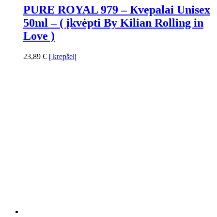
PURE ROYAL 979 – Кvepalai Unisex
50ml – ( įkvėpti By Kilian Rolling in
Love )
23,89
€
Į krepšelį