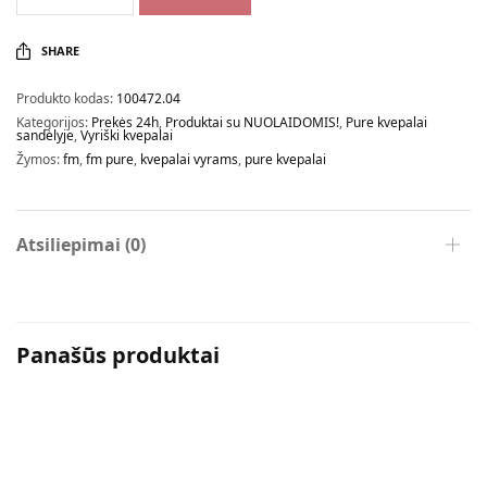
SHARE
Produkto kodas:
100472.04
Kategorijos:
Prekės 24h
,
Produktai su NUOLAIDOMIS!
,
Pure kvepalai
sandėlyje
,
Vyriški kvepalai
Žymos:
fm
,
fm pure
,
kvepalai vyrams
,
pure kvepalai
Atsiliepimai (0)
Panašūs produktai