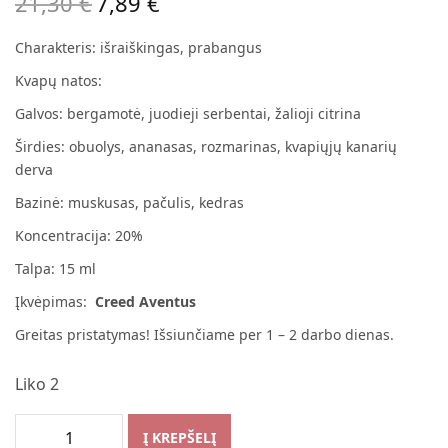
21,30
€
7,89
€
Original
Current
price
price is:
Charakteris: išraiškingas, prabangus
was:
7,89 €.
Kvapų natos:
21,30 €.
Galvos: bergamotė, juodieji serbentai, žalioji citrina
Širdies: obuolys, ananasas, rozmarinas, kvapiųjų kanarių
derva
Bazinė: muskusas, pačulis, kedras
Koncentracija: 20%
Talpa: 15 ml
Įkvėpimas:
Creed Aventus
Greitas pristatymas! Išsiunčiame per 1 – 2 darbo dienas.
Liko 2
Į KREPŠELĮ