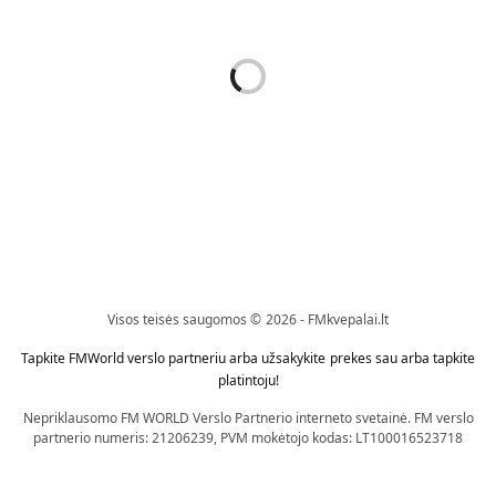
Kvepalai
Kvepalai
PURE 54 – KVEPALAI VYRAMS
PURE 06 – KVEPALAI
50ML ĮKVĖPTI HUGO BOSS
MOTERIMS 50ML ( ĮKVĖPTI
HUGO )
ELIZABETH ARDEN GREEN
TEA )
16,89
€
16,89
€
Į krepšelį
Į krepšelį
Visos teisės saugomos © 2026 - FMkvepalai.lt
Tapkite FMWorld verslo partneriu arba užsakykite prekes sau arba tapkite
platintoju!
Nepriklausomo FM WORLD Verslo Partnerio interneto svetainė. FM verslo
partnerio numeris: 21206239, PVM mokėtojo kodas: LT100016523718