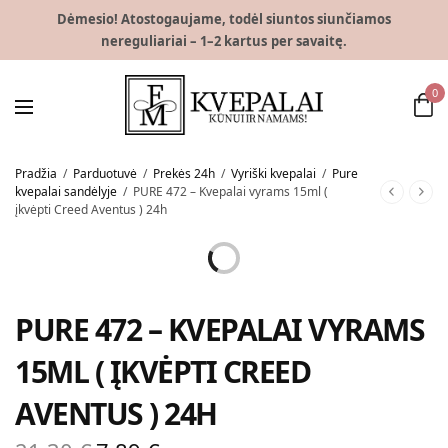
Dėmesio! Atostogaujame, todėl siuntos siunčiamos
nereguliariai – 1–2 kartus per savaitę.
0
Pradžia
/
Parduotuvė
/
Prekės 24h
/
Vyriški kvepalai
/
Pure
kvepalai sandėlyje
/
PURE 472 – Kvepalai vyrams 15ml (
įkvėpti Creed Aventus ) 24h
AKCIJA!
PURE 472 – KVEPALAI VYRAMS
15ML ( ĮKVĖPTI CREED
AVENTUS ) 24H