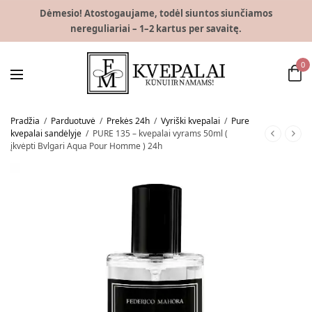
Dėmesio! Atostogaujame, todėl siuntos siunčiamos
nereguliariai – 1–2 kartus per savaitę.
0
Pradžia
/
Parduotuvė
/
Prekės 24h
/
Vyriški kvepalai
/
Pure
kvepalai sandėlyje
/
PURE 135 – kvepalai vyrams 50ml (
įkvėpti Bvlgari Aqua Pour Homme ) 24h