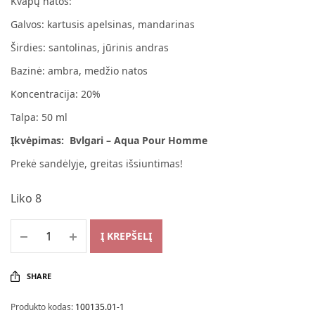
Kvapų natos:
Galvos: kartusis apelsinas, mandarinas
Širdies: santolinas, jūrinis andras
Bazinė: ambra, medžio natos
Koncentracija: 20%
Talpa: 50 ml
Įkvėpimas: Bvlgari – Aqua Pour Homme
Prekė sandėlyje, greitas išsiuntimas!
Liko 8
Į KREPŠELĮ
SHARE
Produkto kodas:
100135.01-1