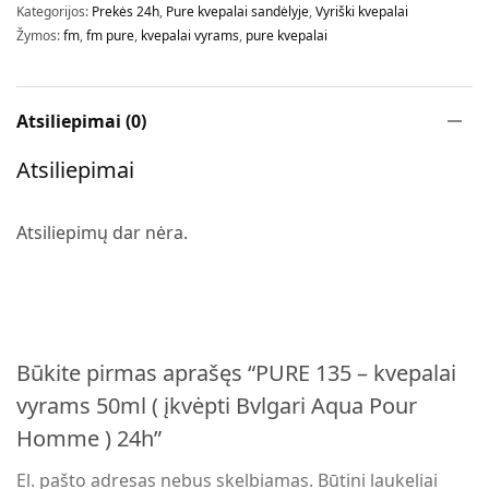
Kategorijos:
Prekės 24h
,
Pure kvepalai sandėlyje
,
Vyriški kvepalai
Žymos:
fm
,
fm pure
,
kvepalai vyrams
,
pure kvepalai
Atsiliepimai (0)
Atsiliepimai
Atsiliepimų dar nėra.
Būkite pirmas aprašęs “PURE 135 – kvepalai
vyrams 50ml ( įkvėpti Bvlgari Aqua Pour
Homme ) 24h”
El. pašto adresas nebus skelbiamas.
Būtini laukeliai