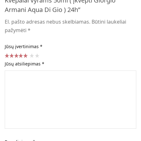
Kvepalai vyrams 50ml ( įkvėpti Giorgio
Armani Aqua Di Gio ) 24h”
El. pašto adresas nebus skelbiamas.
Būtini laukeliai
pažymėti
*
Jūsų įvertinimas
*
Jūsų atsiliepimas
*