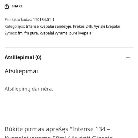
SHARE
Produkto kodas:
110134.01-1
Kategorijos:
Intense kvepalai sandėlyje
,
Prekės 24h
,
Vyriški kvepalai
Žymos:
fm
,
fm pure
,
kvepalai vyrams
,
pure kvepalai
Atsiliepimai (0)
Atsiliepimai
Atsiliepimų dar nėra.
Būkite pirmas aprašęs “Intense 134 –