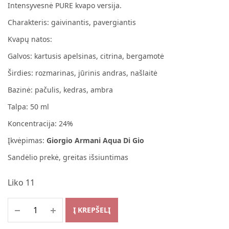
Intensyvesnė PURE kvapo versija.
Charakteris: gaivinantis, pavergiantis
Kvapų natos:
Galvos: kartusis apelsinas, citrina, bergamotė
Širdies: rozmarinas, jūrinis andras, našlaitė
Bazinė: pačulis, kedras, ambra
Talpa: 50 ml
Koncentracija: 24%
Įkvėpimas:
Giorgio Armani Aqua Di Gio
Sandėlio prekė, greitas išsiuntimas
Liko 11
Į KREPŠELĮ