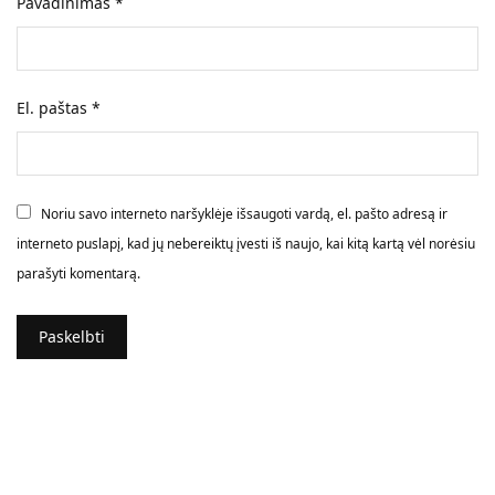
Pavadinimas
*
El. paštas
*
Noriu savo interneto naršyklėje išsaugoti vardą, el. pašto adresą ir
interneto puslapį, kad jų nebereiktų įvesti iš naujo, kai kitą kartą vėl norėsiu
parašyti komentarą.