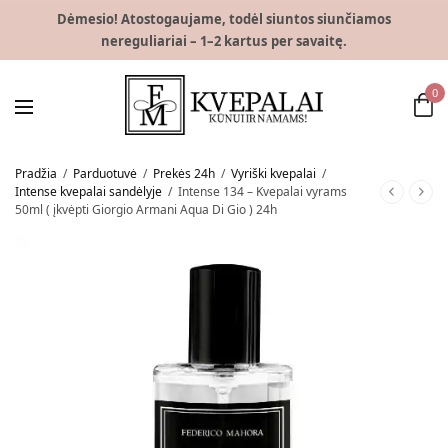
Dėmesio! Atostogaujame, todėl siuntos siunčiamos
nereguliariai – 1–2 kartus per savaitę.
0
Pradžia
/
Parduotuvė
/
Prekės 24h
/
Vyriški kvepalai
/
Intense kvepalai sandėlyje
/
Intense 134 – Kvepalai vyrams
50ml ( įkvėpti Giorgio Armani Aqua Di Gio ) 24h