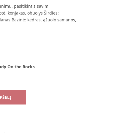
enimu, pasitikintis savimi
ė, konjakas, obuolys Širdies:
danas Bazinė: kedras, ąžuolo samanos,
andy On the Rocks
EPŠELĮ