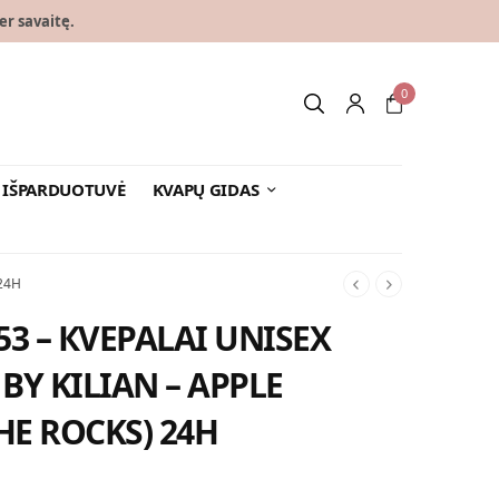
er savaitę.
0
IŠPARDUOTUVĖ
KVAPŲ GIDAS
 24H
53 – КVEPALAI UNISEX
 BY KILIAN – APPLE
E ROCKS) 24H