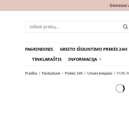
Dėmesio! A
PAGRINDINIS
GREITO IŠSIUNTIMO PREKĖS 24H
TINKLARAŠTIS
INFORMACIJA
Pradžia
/
Parduotuvė
/
Prekės 24h
/
Unisex kvepalai
/
PURE RO