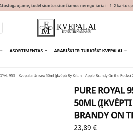
tostogaujame, todėl siuntos siunčiamos nereguliariai – 1–2 kartus p
ASORTIMENTAS
ARABIŠKI IR TURKIŠKI KVEPALAI
YAL 953 – Кvepalai Unisex 50ml (įkvėpti By Kilian – Apple Brandy On the Rocks)
PURE ROYAL 9
50ML (ĮKVĖPTI
BRANDY ON TH
23,89
€