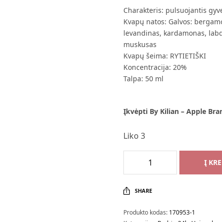
Charakteris: pulsuojantis gyv
Kvapų natos: Galvos: bergamot
levandinas, kardamonas, lab
muskusas
Kvapų šeima: RYTIETIŠKI
Koncentracija: 20%
Talpa: 50 ml
Įkvėpti By Kilian – Apple Br
Liko 3
Į KR
SHARE
Produkto kodas:
170953-1