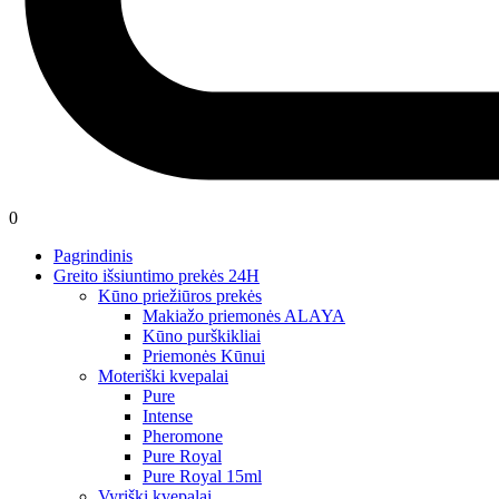
0
Pagrindinis
Greito išsiuntimo prekės 24H
Kūno priežiūros prekės
Makiažo priemonės ALAYA
Kūno purškikliai
Priemonės Kūnui
Moteriški kvepalai
Pure
Intense
Pheromone
Pure Royal
Pure Royal 15ml
Vyriški kvepalai