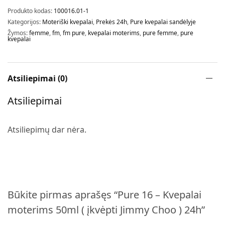
Produkto kodas:
100016.01-1
Kategorijos:
Moteriški kvepalai
,
Prekės 24h
,
Pure kvepalai sandėlyje
Žymos:
femme
,
fm
,
fm pure
,
kvepalai moterims
,
pure femme
,
pure
kvepalai
Atsiliepimai (0)
Atsiliepimai
Atsiliepimų dar nėra.
Būkite pirmas aprašęs “Pure 16 – Kvepalai
moterims 50ml ( įkvėpti Jimmy Choo ) 24h”