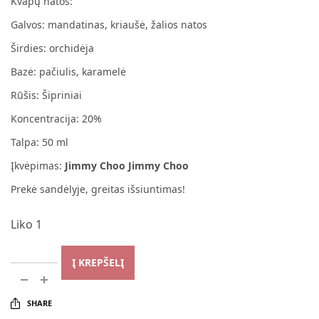
Kvapų natos:
Galvos: mandatinas, kriaušė, žalios natos
Širdies: orchidėja
Bazė: pačiulis, karamelė
Rūšis: Šipriniai
Koncentracija: 20%
Talpa: 50 ml
Įkvėpimas:
Jimmy Choo Jimmy Choo
Prekė sandėlyje, greitas išsiuntimas!
Liko 1
Į KREPŠELĮ
SHARE