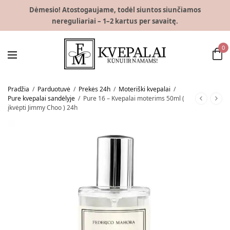
Dėmesio! Atostogaujame, todėl siuntos siunčiamos
nereguliariai – 1–2 kartus per savaitę.
0
Pradžia
/
Parduotuvė
/
Prekės 24h
/
Moteriški kvepalai
/
Pure kvepalai sandėlyje
/
Pure 16 – Kvepalai moterims 50ml (
įkvėpti Jimmy Choo ) 24h