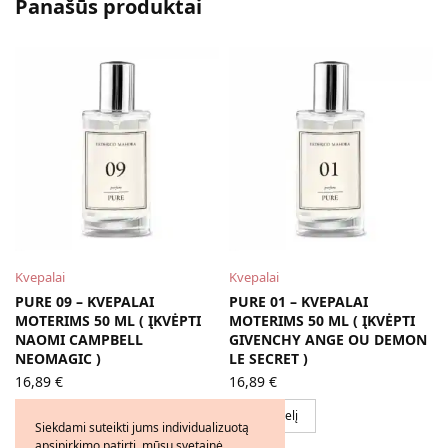
Panašūs produktai
Kvepalai
Kvepalai
PURE 09 – KVEPALAI
PURE 01 – KVEPALAI
MOTERIMS 50 ML ( ĮKVĖPTI
MOTERIMS 50 ML ( ĮKVĖPTI
NAOMI CAMPBELL
GIVENCHY ANGE OU DEMON
NEOMAGIC )
LE SECRET )
16,89
€
16,89
€
Į krepšelį
Į krepšelį
Siekdami suteikti jums individualizuotą
apsipirkimo patirtį, mūsų svetainė