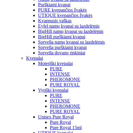
Purškiami kvapai
PURE kvepančios žvakės
UTIQUE kvepančios žvakės
Kvapnusis vaškas
Eyfel namų kvapai su lazdelėmis
BigHill namų kvapai su lazdelėmis
BigHill purškiami kvapai
Sorvella namų kvapai su lazdelėmis
Sorvella purškiami kvapai
Sorvella dovanų rinkiniai
Kvepalai
Moteriški kvepalai
PURE
INTENSE
PHEROMONE
PURE ROYAL
Vyriški kvepalai
PURE
INTENSE
PHEROMONE
PURE ROYAL
Unisex Pure Royal
Pure Royal
Pure Royal 15ml
UTIQUE kvepalai