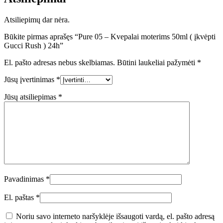
Atsiliepimų dar nėra.
Būkite pirmas aprašęs “Pure 05 – Kvepalai moterims 50ml ( įkvėpti
Gucci Rush ) 24h”
El. pašto adresas nebus skelbiamas.
Būtini laukeliai pažymėti
*
Jūsų įvertinimas
*
Jūsų atsiliepimas
*
Pavadinimas
*
El. paštas
*
Noriu savo interneto naršyklėje išsaugoti vardą, el. pašto adresą