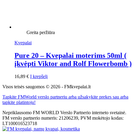
Greita peržiūra
Kvepalai
Pure 20 – Kvepalai moterims 50ml (
įkvėpti Viktor and Rolf Flowerbomb )
16,89
€
Į krepšelį
Visos teisės saugomos © 2026 - FMkvepalai.lt
Tapkite FMWorld verslo partneriu arba užsakykite prekes sau arba
tapkite platintoju!
Nepriklausomo FM WORLD Verslo Partnerio interneto svetainė.
FM verslo partnerio numeris: 21206239, PVM mokėtojo kodas:
LT100016523718