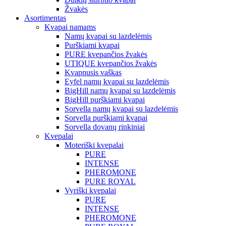
Žvakės
Asortimentas
Kvapai namams
Namų kvapai su lazdelėmis
Purškiami kvapai
PURE kvepančios žvakės
UTIQUE kvepančios žvakės
Kvapnusis vaškas
Eyfel namų kvapai su lazdelėmis
BigHill namų kvapai su lazdelėmis
BigHill purškiami kvapai
Sorvella namų kvapai su lazdelėmis
Sorvella purškiami kvapai
Sorvella dovanų rinkiniai
Kvepalai
Moteriški kvepalai
PURE
INTENSE
PHEROMONE
PURE ROYAL
Vyriški kvepalai
PURE
INTENSE
PHEROMONE