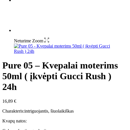
Neturime
Zoom
Pure 05 – Kvepalai moterims
50ml ( įkvėpti Gucci Rush )
24h
16,89
€
Charakteris:intriguojantis, šiuolaikiškas
Kvapų natos: