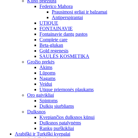
Kūno priežiūra
Federico Mahora
Prausimosi geliai ir balzamai
Antiperspirantai
UTIQUE
FONTAINAVIE
Fontainavie dantų pastos
Complete care
Beta-glukan
Gold regenesis
SAULĖS KOSMETIKA
Grožio prekės
Akims
Lūpoms
Nagams
Veidui
Utique priemonės plaukams
Oro gaivikliai
Spintoms
Dulkių siurbliams
Dulksnos
Kvepiančios dulksnos kūnui
Dulksnos patalynėms
Rankų purškikliai
Arabiški ir Turkiški kvepalai