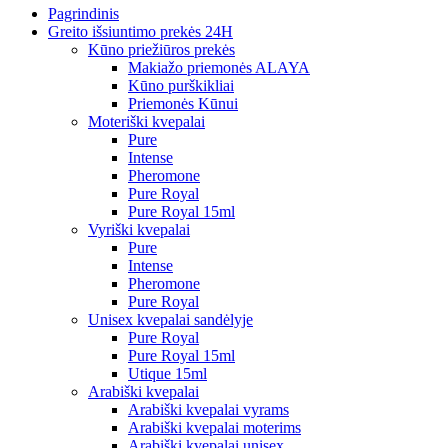
Pagrindinis
Greito išsiuntimo prekės 24H
Kūno priežiūros prekės
Makiažo priemonės ALAYA
Kūno purškikliai
Priemonės Kūnui
Moteriški kvepalai
Pure
Intense
Pheromone
Pure Royal
Pure Royal 15ml
Vyriški kvepalai
Pure
Intense
Pheromone
Pure Royal
Unisex kvepalai sandėlyje
Pure Royal
Pure Royal 15ml
Utique 15ml
Arabiški kvepalai
Arabiški kvepalai vyrams
Arabiški kvepalai moterims
Arabiški kvepalai unisex