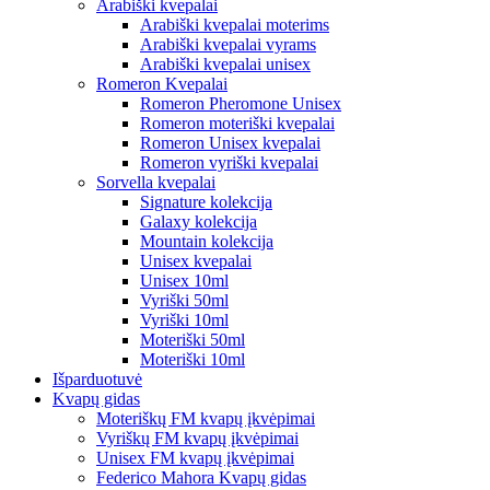
Arabiški kvepalai
Arabiški kvepalai moterims
Arabiški kvepalai vyrams
Arabiški kvepalai unisex
Romeron Kvepalai
Romeron Pheromone Unisex
Romeron moteriški kvepalai
Romeron Unisex kvepalai
Romeron vyriški kvepalai
Sorvella kvepalai
Signature kolekcija
Galaxy kolekcija
Mountain kolekcija
Unisex kvepalai
Unisex 10ml
Vyriški 50ml
Vyriški 10ml
Moteriški 50ml
Moteriški 10ml
Išparduotuvė
Kvapų gidas
Moteriškų FM kvapų įkvėpimai
Vyriškų FM kvapų įkvėpimai
Unisex FM kvapų įkvėpimai
Federico Mahora Kvapų gidas