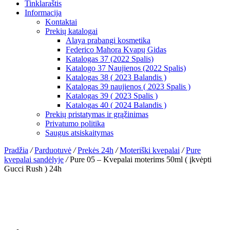
Tinklaraštis
Informacija
Kontaktai
Prekių katalogai
Alaya prabangi kosmetika
Federico Mahora Kvapų Gidas
Katalogas 37 (2022 Spalis)
Katalogo 37 Naujienos (2022 Spalis)
Katalogas 38 ( 2023 Balandis )
Katalogas 39 naujienos ( 2023 Spalis )
Katalogas 39 ( 2023 Spalis )
Katalogas 40 ( 2024 Balandis )
Prekių pristatymas ir grąžinimas
Privatumo politika
Saugus atsiskaitymas
Pradžia
/
Parduotuvė
/
Prekės 24h
/
Moteriški kvepalai
/
Pure
kvepalai sandėlyje
/
Pure 05 – Kvepalai moterims 50ml ( įkvėpti
Gucci Rush ) 24h