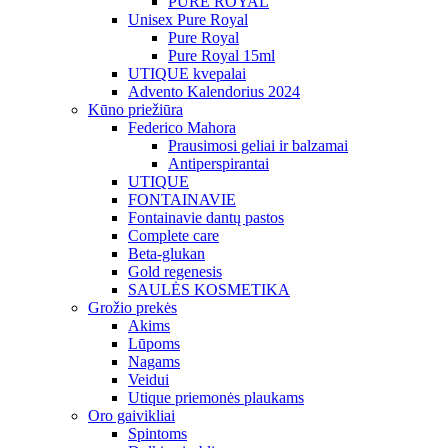
PURE ROYAL
Unisex Pure Royal
Pure Royal
Pure Royal 15ml
UTIQUE kvepalai
Advento Kalendorius 2024
Kūno priežiūra
Federico Mahora
Prausimosi geliai ir balzamai
Antiperspirantai
UTIQUE
FONTAINAVIE
Fontainavie dantų pastos
Complete care
Beta-glukan
Gold regenesis
SAULĖS KOSMETIKA
Grožio prekės
Akims
Lūpoms
Nagams
Veidui
Utique priemonės plaukams
Oro gaivikliai
Spintoms