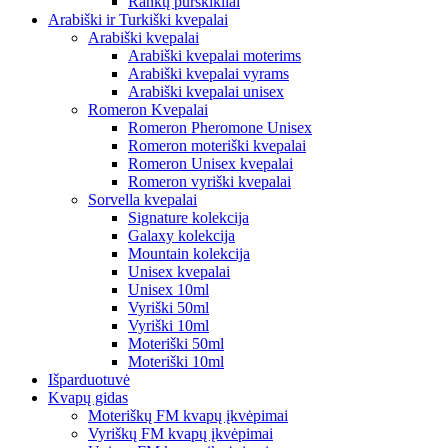
Rankų purškikliai
Arabiški ir Turkiški kvepalai
Arabiški kvepalai
Arabiški kvepalai moterims
Arabiški kvepalai vyrams
Arabiški kvepalai unisex
Romeron Kvepalai
Romeron Pheromone Unisex
Romeron moteriški kvepalai
Romeron Unisex kvepalai
Romeron vyriški kvepalai
Sorvella kvepalai
Signature kolekcija
Galaxy kolekcija
Mountain kolekcija
Unisex kvepalai
Unisex 10ml
Vyriški 50ml
Vyriški 10ml
Moteriški 50ml
Moteriški 10ml
Išparduotuvė
Kvapų gidas
Moteriškų FM kvapų įkvėpimai
Vyriškų FM kvapų įkvėpimai