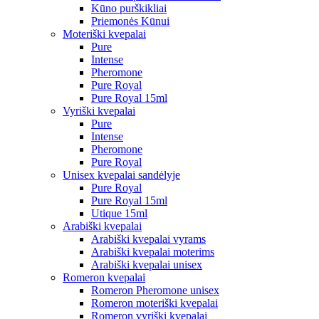
Kūno purškikliai
Priemonės Kūnui
Moteriški kvepalai
Pure
Intense
Pheromone
Pure Royal
Pure Royal 15ml
Vyriški kvepalai
Pure
Intense
Pheromone
Pure Royal
Unisex kvepalai sandėlyje
Pure Royal
Pure Royal 15ml
Utique 15ml
Arabiški kvepalai
Arabiški kvepalai vyrams
Arabiški kvepalai moterims
Arabiški kvepalai unisex
Romeron kvepalai
Romeron Pheromone unisex
Romeron moteriški kvepalai
Romeron vyriški kvepalai