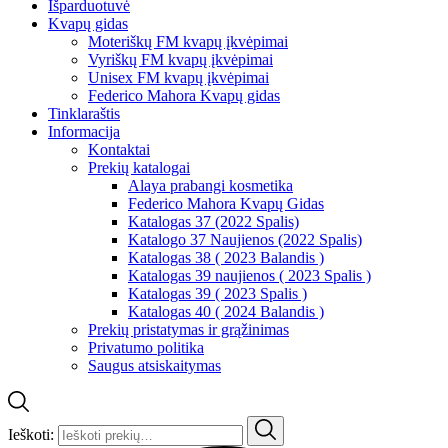
Išparduotuvė
Kvapų gidas
Moteriškų FM kvapų įkvėpimai
Vyriškų FM kvapų įkvėpimai
Unisex FM kvapų įkvėpimai
Federico Mahora Kvapų gidas
Tinklaraštis
Informacija
Kontaktai
Prekių katalogai
Alaya prabangi kosmetika
Federico Mahora Kvapų Gidas
Katalogas 37 (2022 Spalis)
Katalogo 37 Naujienos (2022 Spalis)
Katalogas 38 ( 2023 Balandis )
Katalogas 39 naujienos ( 2023 Spalis )
Katalogas 39 ( 2023 Spalis )
Katalogas 40 ( 2024 Balandis )
Prekių pristatymas ir grąžinimas
Privatumo politika
Saugus atsiskaitymas
Ieškoti: