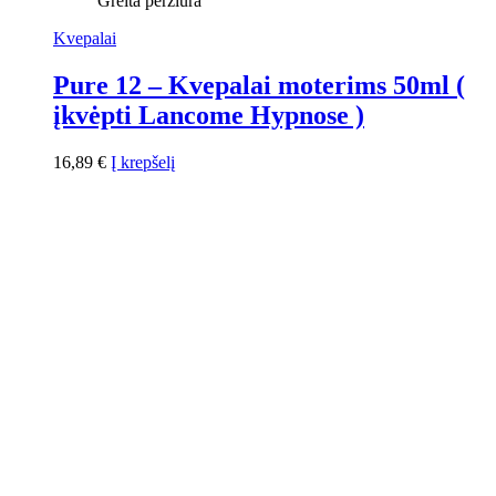
Greita peržiūra
Kvepalai
Pure 12 – Kvepalai moterims 50ml (
įkvėpti Lancome Hypnose )
16,89
€
Į krepšelį