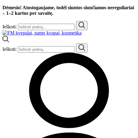
Dėmesio! Atostogaujame, todėl siuntos siunčiamos nereguliariai
– 1–2 kartus per savaitę.
Ieškoti:
Ieškoti: