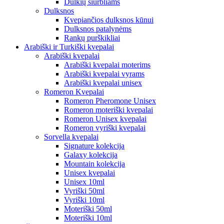
Dulkių siurbliams
Dulksnos
Kvepiančios dulksnos kūnui
Dulksnos patalynėms
Rankų purškikliai
Arabiški ir Turkiški kvepalai
Arabiški kvepalai
Arabiški kvepalai moterims
Arabiški kvepalai vyrams
Arabiški kvepalai unisex
Romeron Kvepalai
Romeron Pheromone Unisex
Romeron moteriški kvepalai
Romeron Unisex kvepalai
Romeron vyriški kvepalai
Sorvella kvepalai
Signature kolekcija
Galaxy kolekcija
Mountain kolekcija
Unisex kvepalai
Unisex 10ml
Vyriški 50ml
Vyriški 10ml
Moteriški 50ml
Moteriški 10ml