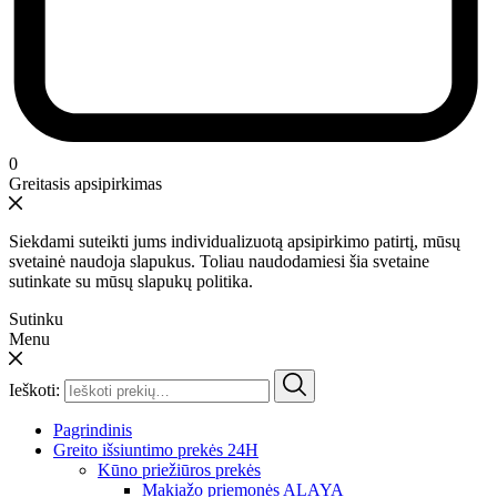
0
Greitasis apsipirkimas
Siekdami suteikti jums individualizuotą apsipirkimo patirtį, mūsų
svetainė naudoja slapukus. Toliau naudodamiesi šia svetaine
sutinkate su mūsų slapukų politika.
Sutinku
Menu
Ieškoti:
Pagrindinis
Greito išsiuntimo prekės 24H
Kūno priežiūros prekės
Makiažo priemonės ALAYA