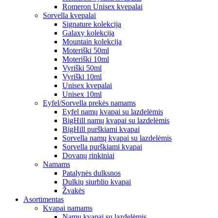
Romeron Unisex kvepalai
Sorvella kvepalai
Signature kolekcija
Galaxy kolekcija
Mountain kolekcija
Moteriški 50ml
Moteriški 10ml
Vyriški 50ml
Vyriški 10ml
Unisex kvepalai
Unisex 10ml
Eyfel/Sorvella prekės namams
Eyfel namų kvapai su lazdelėmis
BigHill namų kvapai su lazdelėmis
BigHill purškiami kvapai
Sorvella namų kvapai su lazdelėmis
Sorvella purškiami kvapai
Dovanų rinkiniai
Namams
Patalynės dulksnos
Dulkių siurblio kvapai
Žvakės
Asortimentas
Kvapai namams
Namų kvapai su lazdelėmis