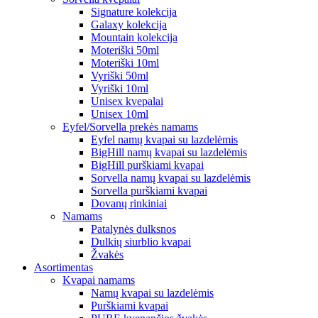
Signature kolekcija
Galaxy kolekcija
Mountain kolekcija
Moteriški 50ml
Moteriški 10ml
Vyriški 50ml
Vyriški 10ml
Unisex kvepalai
Unisex 10ml
Eyfel/Sorvella prekės namams
Eyfel namų kvapai su lazdelėmis
BigHill namų kvapai su lazdelėmis
BigHill purškiami kvapai
Sorvella namų kvapai su lazdelėmis
Sorvella purškiami kvapai
Dovanų rinkiniai
Namams
Patalynės dulksnos
Dulkių siurblio kvapai
Žvakės
Asortimentas
Kvapai namams
Namų kvapai su lazdelėmis
Purškiami kvapai