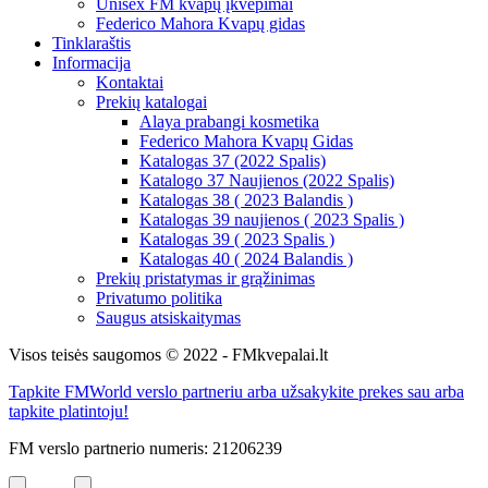
Unisex FM kvapų įkvėpimai
Federico Mahora Kvapų gidas
Tinklaraštis
Informacija
Kontaktai
Prekių katalogai
Alaya prabangi kosmetika
Federico Mahora Kvapų Gidas
Katalogas 37 (2022 Spalis)
Katalogo 37 Naujienos (2022 Spalis)
Katalogas 38 ( 2023 Balandis )
Katalogas 39 naujienos ( 2023 Spalis )
Katalogas 39 ( 2023 Spalis )
Katalogas 40 ( 2024 Balandis )
Prekių pristatymas ir grąžinimas
Privatumo politika
Saugus atsiskaitymas
Visos teisės saugomos © 2022 - FMkvepalai.lt
Tapkite FMWorld verslo partneriu arba užsakykite prekes sau arba
tapkite platintoju!
FM verslo partnerio numeris: 21206239