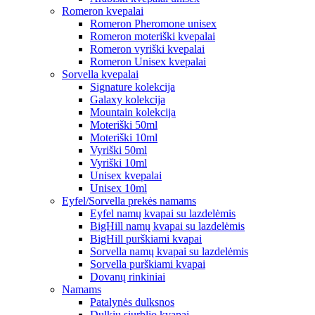
Romeron kvepalai
Romeron Pheromone unisex
Romeron moteriški kvepalai
Romeron vyriški kvepalai
Romeron Unisex kvepalai
Sorvella kvepalai
Signature kolekcija
Galaxy kolekcija
Mountain kolekcija
Moteriški 50ml
Moteriški 10ml
Vyriški 50ml
Vyriški 10ml
Unisex kvepalai
Unisex 10ml
Eyfel/Sorvella prekės namams
Eyfel namų kvapai su lazdelėmis
BigHill namų kvapai su lazdelėmis
BigHill purškiami kvapai
Sorvella namų kvapai su lazdelėmis
Sorvella purškiami kvapai
Dovanų rinkiniai
Namams
Patalynės dulksnos
Dulkių siurblio kvapai