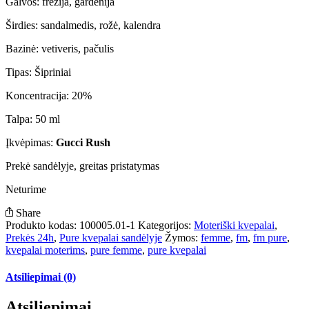
Galvos: frezija, gardenija
Širdies: sandalmedis, rožė, kalendra
Bazinė: vetiveris, pačulis
Tipas: Šipriniai
Koncentracija: 20%
Talpa: 50 ml
Įkvėpimas:
Gucci Rush
Prekė sandėlyje, greitas pristatymas
Neturime
Share
Produkto kodas:
100005.01-1
Kategorijos:
Moteriški kvepalai
,
Prekės 24h
,
Pure kvepalai sandėlyje
Žymos:
femme
,
fm
,
fm pure
,
kvepalai moterims
,
pure femme
,
pure kvepalai
Atsiliepimai (0)
Atsiliepimai