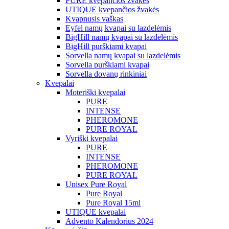
PURE kvepančios žvakės
UTIQUE kvepančios žvakės
Kvapnusis vaškas
Eyfel namų kvapai su lazdelėmis
BigHill namų kvapai su lazdelėmis
BigHill purškiami kvapai
Sorvella namų kvapai su lazdelėmis
Sorvella purškiami kvapai
Sorvella dovanų rinkiniai
Kvepalai
Moteriški kvepalai
PURE
INTENSE
PHEROMONE
PURE ROYAL
Vyriški kvepalai
PURE
INTENSE
PHEROMONE
PURE ROYAL
Unisex Pure Royal
Pure Royal
Pure Royal 15ml
UTIQUE kvepalai
Advento Kalendorius 2024