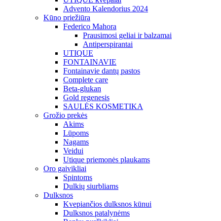
Advento Kalendorius 2024
Kūno priežiūra
Federico Mahora
Prausimosi geliai ir balzamai
Antiperspirantai
UTIQUE
FONTAINAVIE
Fontainavie dantų pastos
Complete care
Beta-glukan
Gold regenesis
SAULĖS KOSMETIKA
Grožio prekės
Akims
Lūpoms
Nagams
Veidui
Utique priemonės plaukams
Oro gaivikliai
Spintoms
Dulkių siurbliams
Dulksnos
Kvepiančios dulksnos kūnui
Dulksnos patalynėms