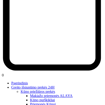
0
Pagrindinis
Greito išsiuntimo prekės 24H
Kūno priežiūros prekės
Makiažo priemonės ALAYA
Kūno purškikliai
Priemonės Kūnui