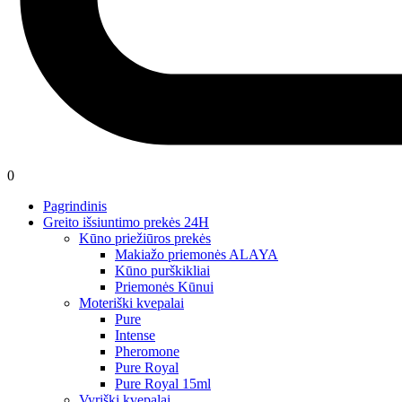
0
Pagrindinis
Greito išsiuntimo prekės 24H
Kūno priežiūros prekės
Makiažo priemonės ALAYA
Kūno purškikliai
Priemonės Kūnui
Moteriški kvepalai
Pure
Intense
Pheromone
Pure Royal
Pure Royal 15ml
Vyriški kvepalai