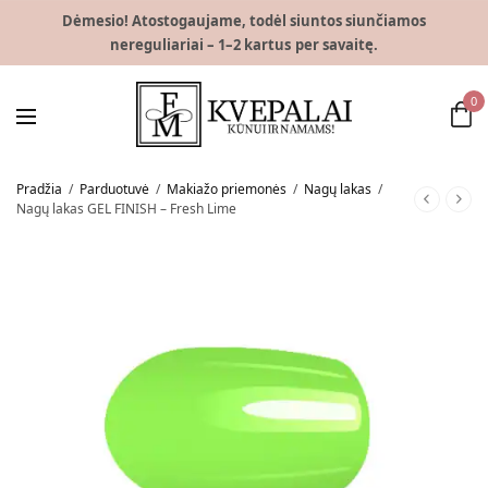
Dėmesio! Atostogaujame, todėl siuntos siunčiamos
nereguliariai – 1–2 kartus per savaitę.
0
Pradžia
/
Parduotuvė
/
Makiažo priemonės
/
Nagų lakas
/
Nagų lakas GEL FINISH – Fresh Lime