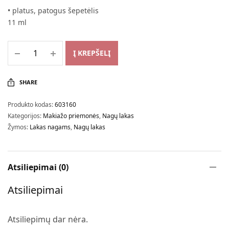
• platus, patogus šepetėlis
11 ml
Į KREPŠELĮ
SHARE
Produkto kodas:
603160
Kategorijos:
Makiažo priemonės
,
Nagų lakas
Žymos:
Lakas nagams
,
Nagų lakas
Atsiliepimai (0)
Atsiliepimai
Atsiliepimų dar nėra.