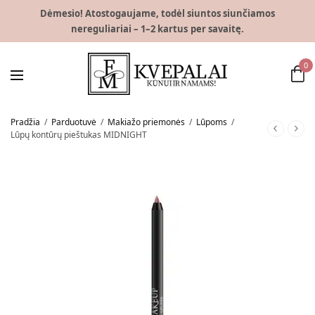
Dėmesio! Atostogaujame, todėl siuntos siunčiamos
nereguliariai – 1–2 kartus per savaitę.
0
Pradžia
/
Parduotuvė
/
Makiažo priemonės
/
Lūpoms
/
Lūpų kontūrų pieštukas MIDNIGHT