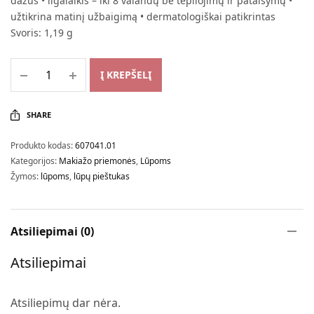
dažus • ilgalaikis – iki 8 valandų be tepliojimų ir pataisymų •
užtikrina matinį užbaigimą • dermatologiškai patikrintas
Svoris: 1,19 g
Į KREPŠELĮ
SHARE
Produkto kodas:
607041.01
Kategorijos:
Makiažo priemonės
,
Lūpoms
Žymos:
lūpoms
,
lūpų pieštukas
Atsiliepimai (0)
Atsiliepimai
Atsiliepimų dar nėra.