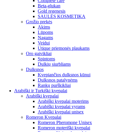
Complete care
Beta-glukan
Gold regenesis
SAULĖS KOSMETIKA
Grožio prekės
Akims
Lūpoms
Nagams
Veidui
Utique priemonės plaukams
Oro gaivikliai
Spintoms
Dulkių siurbliams
Dulksnos
Kvepiančios dulksnos kūnui
Dulksnos patalynėms
Rankų purškikliai
Arabiški ir Turkiški kvepalai
Arabiški kvepalai
Arabiški kvepalai moterims
Arabiški kvepalai vyrams
Arabiški kvepalai unisex
Romeron Kvepalai
Romeron Pheromone Unisex
Romeron moteriški kvepalai