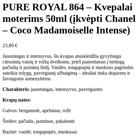
PURE ROYAL 864 – Kvepalai
moterims 50ml (įkvėpti Chanel
– Coco Madamoiselle Intense)
23,89
€
Jausmingas ir intensyvus, šis kvapas atsiskleidžia gyvybingu
citrusinių vaisių ir rožių dvelksmu, prieš panerdamas į turtingą
pačiulių ir jazminų širdį. Vanilės, tongapupių ir muskuso pagrindas
suteikia tolygų, pavergiantį užbaigimą – idealiai tinka drąsioms ir
žavingoms asmenybėms.
Charakteris:
jausmingas, intensyvus, pavergiantis
Kvapų natos:
Galvos: bergamotė, apelsinas, rožė
Širdies: pačiulis, jazminas, pakalnutė
Bazinė: vanilė, tongapupės, muskusas