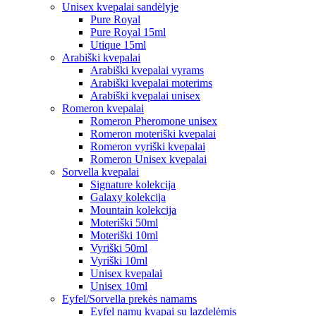
Unisex kvepalai sandėlyje
Pure Royal
Pure Royal 15ml
Utique 15ml
Arabiški kvepalai
Arabiški kvepalai vyrams
Arabiški kvepalai moterims
Arabiški kvepalai unisex
Romeron kvepalai
Romeron Pheromone unisex
Romeron moteriški kvepalai
Romeron vyriški kvepalai
Romeron Unisex kvepalai
Sorvella kvepalai
Signature kolekcija
Galaxy kolekcija
Mountain kolekcija
Moteriški 50ml
Moteriški 10ml
Vyriški 50ml
Vyriški 10ml
Unisex kvepalai
Unisex 10ml
Eyfel/Sorvella prekės namams
Eyfel namų kvapai su lazdelėmis