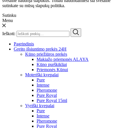
svetainė naudoja slapukus. Toliau naudodamiesi šia svetaine
sutinkate su mūsų slapukų politika.
Sutinku
Menu
Ieškoti:
Pagrindinis
Greito išsiuntimo prekės 24H
Kūno priežiūros prekės
Makiažo priemonės ALAYA
Kūno purškikliai
Priemonės Kūnui
Moteriški kvepalai
Pure
Intense
Pheromone
Pure Royal
Pure Royal 15ml
Vyriški kvepalai
Pure
Intense
Pheromone
Pure Royal