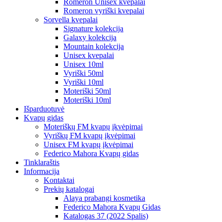
Romeron Unisex kvepalai
Romeron vyriški kvepalai
Sorvella kvepalai
Signature kolekcija
Galaxy kolekcija
Mountain kolekcija
Unisex kvepalai
Unisex 10ml
Vyriški 50ml
Vyriški 10ml
Moteriški 50ml
Moteriški 10ml
Išparduotuvė
Kvapų gidas
Moteriškų FM kvapų įkvėpimai
Vyriškų FM kvapų įkvėpimai
Unisex FM kvapų įkvėpimai
Federico Mahora Kvapų gidas
Tinklaraštis
Informacija
Kontaktai
Prekių katalogai
Alaya prabangi kosmetika
Federico Mahora Kvapų Gidas
Katalogas 37 (2022 Spalis)