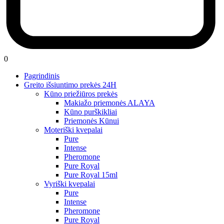
0
Pagrindinis
Greito išsiuntimo prekės 24H
Kūno priežiūros prekės
Makiažo priemonės ALAYA
Kūno purškikliai
Priemonės Kūnui
Moteriški kvepalai
Pure
Intense
Pheromone
Pure Royal
Pure Royal 15ml
Vyriški kvepalai
Pure
Intense
Pheromone
Pure Royal