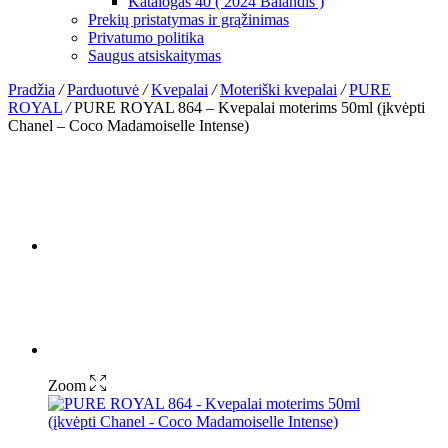
Katalogas 40 ( 2024 Balandis )
Prekių pristatymas ir grąžinimas
Privatumo politika
Saugus atsiskaitymas
Pradžia
/
Parduotuvė
/
Kvepalai
/
Moteriški kvepalai
/
PURE
ROYAL
/
PURE ROYAL 864 – Kvepalai moterims 50ml (įkvėpti
Chanel – Coco Madamoiselle Intense)
Zoom