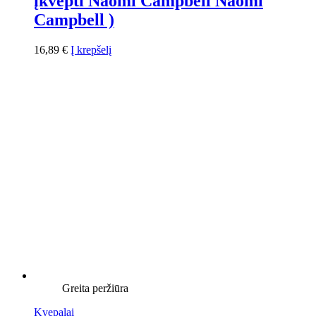
įkvėpti Naomi Campbell Naomi
Campbell )
16,89
€
Į krepšelį
Greita peržiūra
Kvepalai