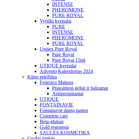
INTENSE
PHEROMONE
PURE ROYAL
Vyriški kvepalai
PURE
INTENSE
PHEROMONE
PURE ROYAL
Unisex Pure Royal
Pure Royal
Pure Royal 15ml
UTIQUE kvepalai
Advento Kalendorius 2024
Kūno priežiūra
Federico Mahora
Prausimosi geliai ir balzamai
Antiperspirantai
UTIQUE
FONTAINAVIE
Fontainavie dantų pastos
Complete care
Beta-glukan
Gold regenesis
SAULĖS KOSMETIKA
Grožio prekės