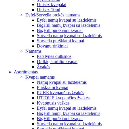
Unisex kvepalai
Unisex 10ml
Eyfel/Sorvella prekės namams
Eyfel namų kvapai su lazdelėmis
BigHill namų kvapai su lazdelėmis
BigHill purškiami kvapai
Sorvella namų kvapai su lazdelėmis
Sorvella purškiami kvapai
Dovanų rinkiniai
Namams
Patalynės dulksnos
Dulkių siurblio kvapai
Žvakės
Asortimentas
Kvapai namams
Namų kvapai su lazdelėmis
Purškiami kvapai
PURE kvepančios žvakės
UTIQUE kvepančios žvakės
Kvapnusis vaškas
Eyfel namų kvapai su lazdelėmis
BigHill namų kvapai su lazdelėmis
BigHill purškiami kvapai
Sorvella namų kvapai su lazdelėmis
Sorvella purškiami kvapai