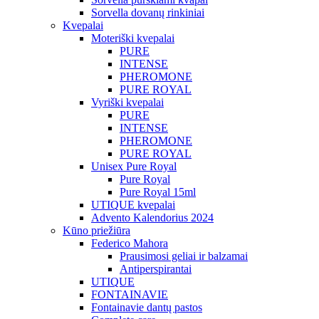
Sorvella dovanų rinkiniai
Kvepalai
Moteriški kvepalai
PURE
INTENSE
PHEROMONE
PURE ROYAL
Vyriški kvepalai
PURE
INTENSE
PHEROMONE
PURE ROYAL
Unisex Pure Royal
Pure Royal
Pure Royal 15ml
UTIQUE kvepalai
Advento Kalendorius 2024
Kūno priežiūra
Federico Mahora
Prausimosi geliai ir balzamai
Antiperspirantai
UTIQUE
FONTAINAVIE
Fontainavie dantų pastos