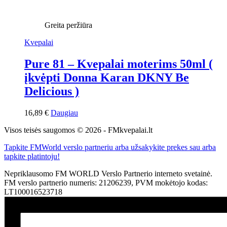
Greita peržiūra
Kvepalai
Pure 81 – Kvepalai moterims 50ml (
įkvėpti Donna Karan DKNY Be
Delicious )
16,89
€
Daugiau
Visos teisės saugomos © 2026 - FMkvepalai.lt
Tapkite FMWorld verslo partneriu arba užsakykite prekes sau arba
tapkite platintoju!
Nepriklausomo FM WORLD Verslo Partnerio interneto svetainė.
FM verslo partnerio numeris: 21206239, PVM mokėtojo kodas:
LT100016523718