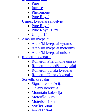
Pure
Intense
Pheromone
Pure Royal
Unisex kvepalai sandėlyje
Pure Royal
Pure Royal 15ml
Utique 15ml
Arabiški kvepalai
Arabiški kvepalai vyrams
Arabiški kvepalai moterims
Arabiški kvepalai unisex
Romeron kvepalai
Romeron Pheromone unisex
Romeron moteriški kvepalai
Romeron vyriški kvepalai
Romeron Unisex kvepalai
Sorvella kvepalai
Signature kolekcija
Galaxy kolekcija
Mountain kolekcija
Moteriški 50ml
Moteriški 10ml
Vyriški 50ml
Vyriški 10ml