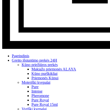
Pagrindinis
Greito išsiuntimo prekės 24H
Kūno priežiūros prekės
Makiažo priemonės ALAYA
Kūno purškikliai
Priemonės Kūnui
Moteriški kvepalai
Pure
Intense
Pheromone
Pure Royal
Pure Royal 15ml
Vyriški kvepalai