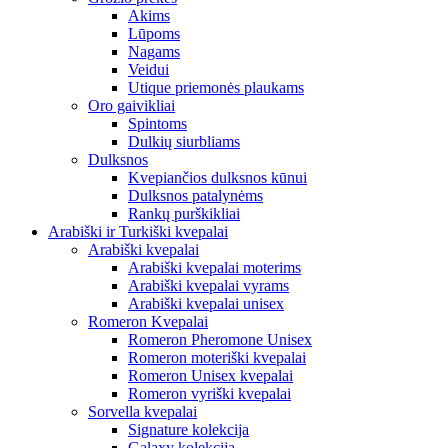
Akims
Lūpoms
Nagams
Veidui
Utique priemonės plaukams
Oro gaivikliai
Spintoms
Dulkių siurbliams
Dulksnos
Kvepiančios dulksnos kūnui
Dulksnos patalynėms
Rankų purškikliai
Arabiški ir Turkiški kvepalai
Arabiški kvepalai
Arabiški kvepalai moterims
Arabiški kvepalai vyrams
Arabiški kvepalai unisex
Romeron Kvepalai
Romeron Pheromone Unisex
Romeron moteriški kvepalai
Romeron Unisex kvepalai
Romeron vyriški kvepalai
Sorvella kvepalai
Signature kolekcija
Galaxy kolekcija