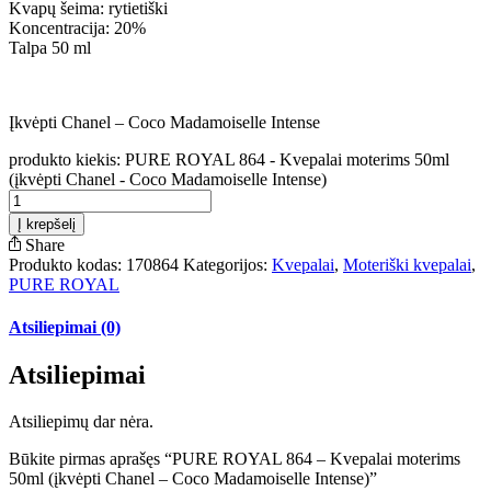
Kvapų šeima: rytietiški
Koncentracija: 20%
Talpa 50 ml
Įkvėpti Chanel – Coco Madamoiselle Intense
produkto kiekis: PURE ROYAL 864 - Kvepalai moterims 50ml
(įkvėpti Chanel - Coco Madamoiselle Intense)
Į krepšelį
Share
Produkto kodas:
170864
Kategorijos:
Kvepalai
,
Moteriški kvepalai
,
PURE ROYAL
Atsiliepimai (0)
Atsiliepimai
Atsiliepimų dar nėra.
Būkite pirmas aprašęs “PURE ROYAL 864 – Kvepalai moterims
50ml (įkvėpti Chanel – Coco Madamoiselle Intense)”