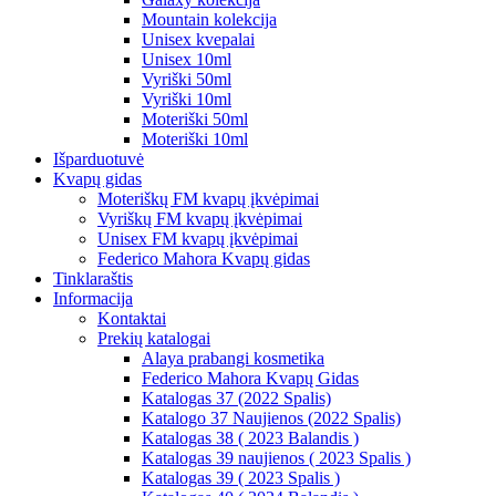
Mountain kolekcija
Unisex kvepalai
Unisex 10ml
Vyriški 50ml
Vyriški 10ml
Moteriški 50ml
Moteriški 10ml
Išparduotuvė
Kvapų gidas
Moteriškų FM kvapų įkvėpimai
Vyriškų FM kvapų įkvėpimai
Unisex FM kvapų įkvėpimai
Federico Mahora Kvapų gidas
Tinklaraštis
Informacija
Kontaktai
Prekių katalogai
Alaya prabangi kosmetika
Federico Mahora Kvapų Gidas
Katalogas 37 (2022 Spalis)
Katalogo 37 Naujienos (2022 Spalis)
Katalogas 38 ( 2023 Balandis )
Katalogas 39 naujienos ( 2023 Spalis )
Katalogas 39 ( 2023 Spalis )