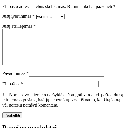
El. pašto adresas nebus skelbiamas.
Būtini laukeliai pažymėti
*
Jūsų įvertinimas
*
Jūsų atsiliepimas
*
Pavadinimas
*
El. paštas
*
Noriu savo interneto naršyklėje išsaugoti vardą, el. pašto adresą
ir interneto puslapį, kad jų nebereiktų įvesti iš naujo, kai kitą kartą
vėl norėsiu parašyti komentarą.
Panašūs produktai