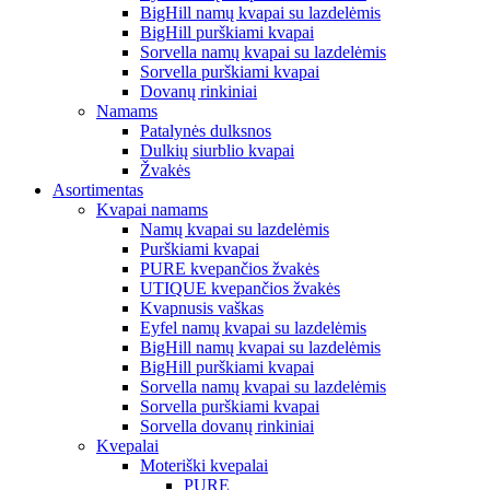
BigHill namų kvapai su lazdelėmis
BigHill purškiami kvapai
Sorvella namų kvapai su lazdelėmis
Sorvella purškiami kvapai
Dovanų rinkiniai
Namams
Patalynės dulksnos
Dulkių siurblio kvapai
Žvakės
Asortimentas
Kvapai namams
Namų kvapai su lazdelėmis
Purškiami kvapai
PURE kvepančios žvakės
UTIQUE kvepančios žvakės
Kvapnusis vaškas
Eyfel namų kvapai su lazdelėmis
BigHill namų kvapai su lazdelėmis
BigHill purškiami kvapai
Sorvella namų kvapai su lazdelėmis
Sorvella purškiami kvapai
Sorvella dovanų rinkiniai
Kvepalai
Moteriški kvepalai
PURE