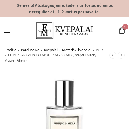
Dėmesio! Atostogaujame, todėl siuntos siunčiamos
nereguliariai – 1–2 kartus per savaitę.
0
Pradžia
/
Parduotuvė
/
Kvepalai
/
Moteriški kvepalai
/
PURE
/
PURE 489- KVEPALAI MOTERIMS 50 ML ( įkvėpti Thierry
Mugler Alien )