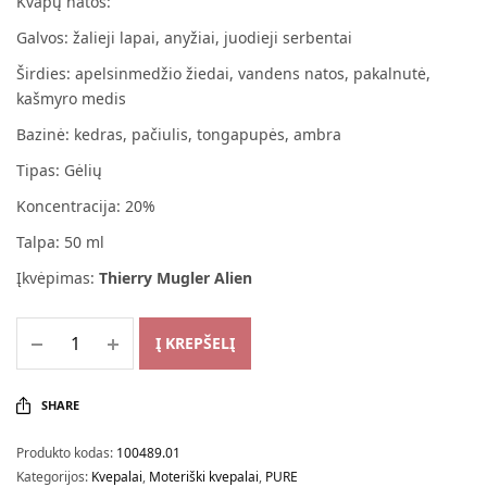
Kvapų natos:
Galvos: žalieji lapai, anyžiai, juodieji serbentai
Širdies: apelsinmedžio žiedai, vandens natos, pakalnutė,
kašmyro medis
Bazinė: kedras, pačiulis, tongapupės, ambra
Tipas: Gėlių
Koncentracija: 20%
Talpa: 50 ml
Įkvėpimas:
Thierry Mugler Alien
Į KREPŠELĮ
SHARE
Produkto kodas:
100489.01
Kategorijos:
Kvepalai
,
Moteriški kvepalai
,
PURE