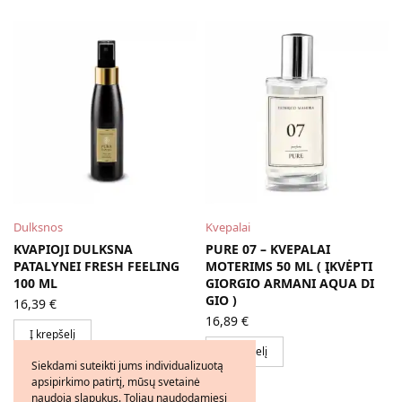
Dulksnos
Kvepalai
KVAPIOJI DULKSNA
PURE 07 – KVEPALAI
PATALYNEI FRESH FEELING
MOTERIMS 50 ML ( ĮKVĖPTI
100 ML
GIORGIO ARMANI AQUA DI
GIO )
16,39
€
16,89
€
Į krepšelį
Į krepšelį
Siekdami suteikti jums individualizuotą
apsipirkimo patirtį, mūsų svetainė
naudoja slapukus. Toliau naudodamiesi