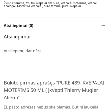
Žymos:
femme
,
fm
,
fm kvepalai
,
fm pure
,
kvepalai moterims
,
kvepalų
analogai
,
Moteriški kvepalai
,
pure femme
,
pure kvepalai
Atsiliepimai (0)
Atsiliepimai
Atsiliepimų dar nėra.
Būkite pirmas aprašęs “PURE 489- KVEPALAI
MOTERIMS 50 ML ( įkvėpti Thierry Mugler
Alien )”
El. pašto adresas nebus skelbiamas.
Būtini laukeliai